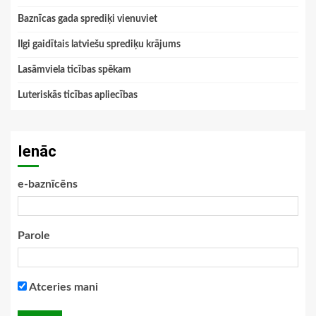
Baznīcas gada sprediķi vienuviet
Ilgi gaidītais latviešu sprediķu krājums
Lasāmviela ticības spēkam
Luteriskās ticības apliecības
Ienāc
e-baznīcēns
Parole
Atceries mani