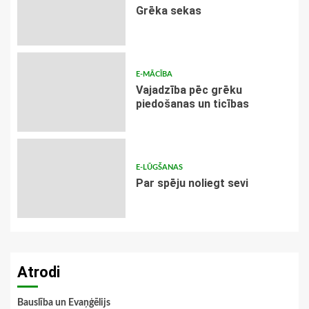
Grēka sekas
E-MĀCĪBA
Vajadzība pēc grēku
piedošanas un ticības
E-LŪGŠANAS
Par spēju noliegt sevi
Atrodi
Bauslība un Evaņģēlijs