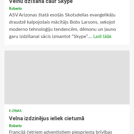
Velnu dzīšana caur Skype
Roberto
ASV Arizonas štatā esošās Skotsdeilas evanģelikāļu
draudzē kalpojošais mācītājs Bobs Larsons, sekojot
moderno tehnoloģiju tendencēm, dēmonu un ļauno
garu izdzīšanai sācis izmantot “Skype”....
Lasīt tālāk
E-ZIŅAS
Velna izdzinējus ieliek cietumā
Roberto
Francijā četriem adventistiem piespriesta brīvības