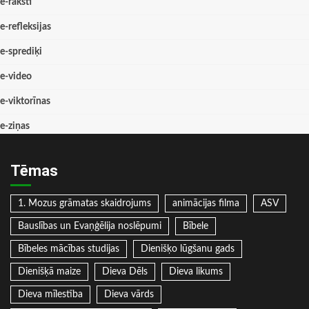
e-raksti
e-refleksijas
e-sprediķi
e-video
e-viktorīnas
e-ziņas
Tēmas
1. Mozus grāmatas skaidrojums
animācijas filma
ASV
Bauslības un Evaņģēlija noslēpumi
Bībele
Bībeles mācības studijas
Dienišķo lūgšanu gads
Dienišķā maize
Dieva Dēls
Dieva likums
Dieva mīlestība
Dieva vārds