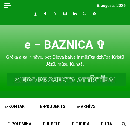
Skip
8. augusts, 2026
to
Draugiem
Facebook
Twitter
Instagram
LinkedIn
whatsapp
RSS
content
e – BAZNĪCA ✞
Grēka alga ir nāve, bet Dieva balva ir mūžīga dzīvība Kristū
Jēzū, mūsu Kungā.
E-KONTAKTI
E-PROJEKTS
E-ARHĪVS
E-POLEMIKA
E-BĪBELE
E-TICĪBA
E-LTA