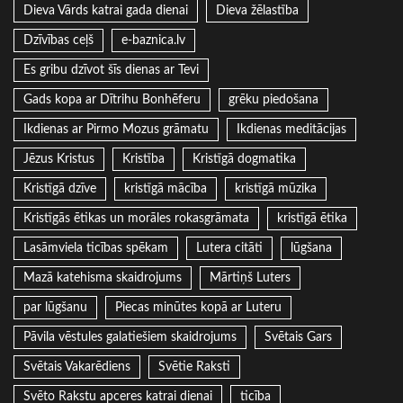
Dieva Vārds katrai gada dienai
Dieva žēlastība
Dzīvības ceļš
e-baznica.lv
Es gribu dzīvot šīs dienas ar Tevi
Gads kopa ar Dītrihu Bonhēferu
grēku piedošana
Ikdienas ar Pirmo Mozus grāmatu
Ikdienas meditācijas
Jēzus Kristus
Kristība
Kristīgā dogmatika
Kristīgā dzīve
kristīgā mācība
kristīgā mūzika
Kristīgās ētikas un morāles rokasgrāmata
kristīgā ētika
Lasāmviela ticības spēkam
Lutera citāti
lūgšana
Mazā katehisma skaidrojums
Mārtiņš Luters
par lūgšanu
Piecas minūtes kopā ar Luteru
Pāvila vēstules galatiešiem skaidrojums
Svētais Gars
Svētais Vakarēdiens
Svētie Raksti
Svēto Rakstu apceres katrai dienai
ticība