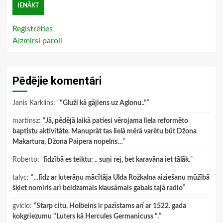
Reģistrēties
Aizmirsi paroli
Pēdējie komentāri
Janis Karklins
: “
"Gluži kā gājiens uz Aglonu.."
”
martinsz
: “
Jā, pēdējā laikā patiesi vērojama liela reformēto
baptistu aktivitāte. Manuprāt tas lielā mērā varētu būt Džona
Makartura, Džona Paipera nopelns…
”
Roberto
: “
līdzībā es teiktu: .. suņi rej, bet karavāna iet tālāk.
”
talyc
: “
…līdz ar luterāņu mācītāja Ulda Rožkalna aiziešanu mūžībā
šķiet nomiris arī beidzamais klausāmais gabals tajā radio
”
gviclo
: “
Starp citu, Holbeins ir pazīstams arī ar 1522. gada
kokgriezumu "Luters kā Hercules Germanicuss ".
”