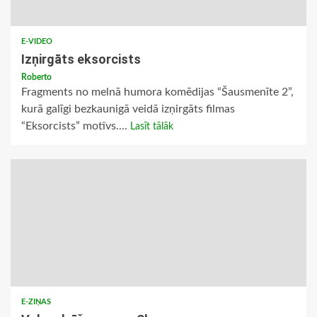
E-VIDEO
Izņirgāts eksorcists
Roberto
Fragments no melnā humora komēdijas “Šausmenīte 2”,
kurā galīgi bezkaunigā veidā izņirgāts filmas
“Eksorcists” motīvs....
Lasīt tālāk
E-ZIŅAS