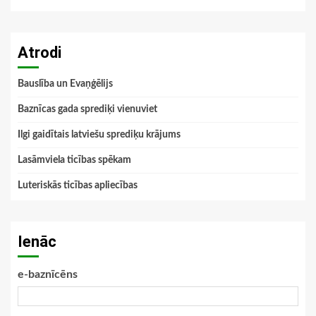
Atrodi
Bauslība un Evaņģēlijs
Baznīcas gada sprediķi vienuviet
Ilgi gaidītais latviešu sprediķu krājums
Lasāmviela ticības spēkam
Luteriskās ticības apliecības
Ienāc
e-baznīcēns