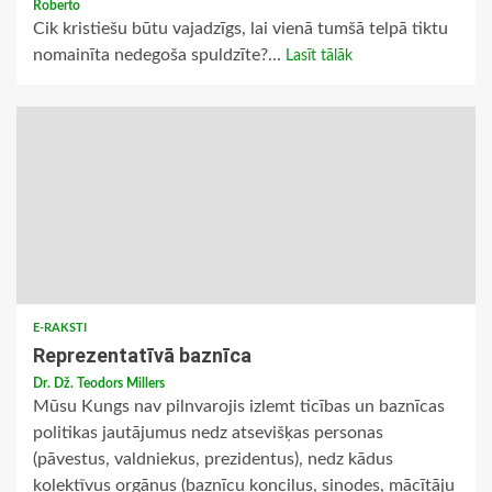
Roberto
Cik kristiešu būtu vajadzīgs, lai vienā tumšā telpā tiktu
nomainīta nedegoša spuldzīte?...
Lasīt tālāk
E-RAKSTI
Reprezentatīvā baznīca
Dr. Dž. Teodors Millers
Mūsu Kungs nav pilnvarojis izlemt ticības un baznīcas
politikas jautājumus nedz atsevišķas personas
(pāvestus, valdniekus, prezidentus), nedz kādus
kolektīvus orgānus (baznīcu koncilus, sinodes, mācītāju