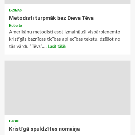
E-ZIŅAS
Metodisti turpmāk bez Dieva Tēva
Roberto
Amerikāņu metodisti esot izmainījuši vispārpieņemto
kristīgās baznīcas ticības apliecības tekstu, dzēšot no
tās vārdu “Tēvs”....
Lasīt tālāk
E-JOKI
Kristīgā spuldzītes nomaiņa