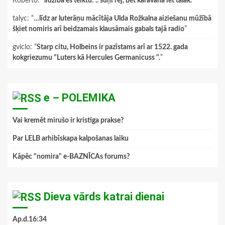
Roberto
: “
līdzībā es teiktu: .. suņi rej, bet karavāna iet tālāk.
”
talyc
: “
…līdz ar luterāņu mācītāja Ulda Rožkalna aiziešanu mūžībā
šķiet nomiris arī beidzamais klausāmais gabals tajā radio
”
gviclo
: “
Starp citu, Holbeins ir pazīstams arī ar 1522. gada
kokgriezumu "Luters kā Hercules Germanicuss ".
”
e – POLEMIKA
Vai kremēt mirušo ir kristīga prakse?
Par LELB arhibīskapa kalpošanas laiku
Kāpēc "nomira" e-BAZNĪCAs forums?
Dieva vārds katrai dienai
Ap.d.16:34