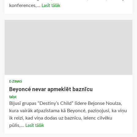
konferences,...
Lasīt tālāk
E-ZIŅAS
Beyoncé nevar apmeklēt baznīcu
talyc
Bijusī grupas “Destiny’s Child” līdere Bejonse Noulza,
kura vairāk atpazīstama kā Beyoncé, paziņojusi, ka viņu
ik reizi, kad viņa dodas uz baznīcu, ielenc cilvēku
pūlis,...
Lasīt tālāk