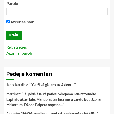
Parole
Atceries mani
Reģistrēties
Aizmirsi paroli
Pēdējie komentāri
Janis Karklins
: “
"Gluži kā gājiens uz Aglonu.."
”
martinsz
: “
Jā, pēdējā laikā patiesi vērojama liela reformēto
baptistu aktivitāte. Manuprāt tas lielā mērā varētu būt Džona
Makartura, Džona Paipera nopelns…
”