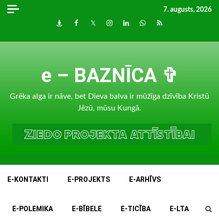
Skip
7. augusts, 2026
to
Draugiem
Facebook
Twitter
Instagram
LinkedIn
whatsapp
RSS
content
e – BAZNĪCA ✞
Grēka alga ir nāve, bet Dieva balva ir mūžīga dzīvība Kristū
Jēzū, mūsu Kungā.
E-KONTAKTI
E-PROJEKTS
E-ARHĪVS
E-POLEMIKA
E-BĪBELE
E-TICĪBA
E-LTA