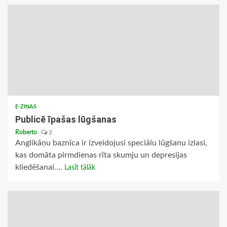
E-ZIŅAS
Publicē īpašas lūgšanas
Roberto
2
Anglikāņu baznīca ir izveidojusi speciālu lūgšanu izlasi,
kas domāta pirmdienas rīta skumju un depresijas
kliedēšanai....
Lasīt tālāk