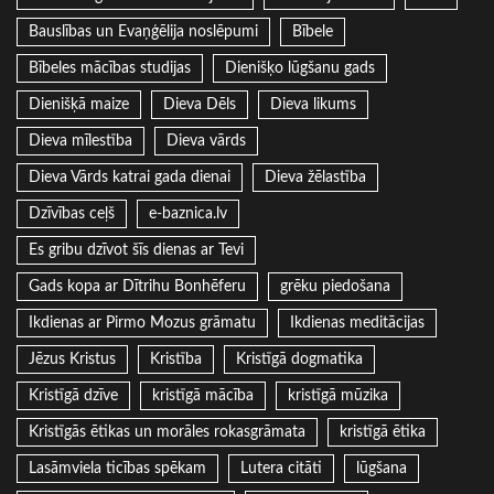
Bauslības un Evaņģēlija noslēpumi
Bībele
Bībeles mācības studijas
Dienišķo lūgšanu gads
Dienišķā maize
Dieva Dēls
Dieva likums
Dieva mīlestība
Dieva vārds
Dieva Vārds katrai gada dienai
Dieva žēlastība
Dzīvības ceļš
e-baznica.lv
Es gribu dzīvot šīs dienas ar Tevi
Gads kopa ar Dītrihu Bonhēferu
grēku piedošana
Ikdienas ar Pirmo Mozus grāmatu
Ikdienas meditācijas
Jēzus Kristus
Kristība
Kristīgā dogmatika
Kristīgā dzīve
kristīgā mācība
kristīgā mūzika
Kristīgās ētikas un morāles rokasgrāmata
kristīgā ētika
Lasāmviela ticības spēkam
Lutera citāti
lūgšana