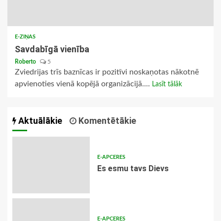
E-ZIŅAS
Savdabīgā vienība
Roberto
5
Zviedrijas trīs baznīcas ir pozitīvi noskaņotas nākotnē
apvienoties vienā kopējā organizācijā....
Lasīt tālāk
Aktuālākie
Komentētākie
E-APCERES
Es esmu tavs Dievs
E-APCERES