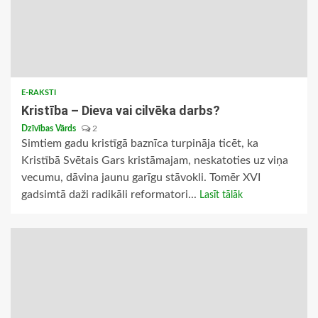
E-RAKSTI
Kristība – Dieva vai cilvēka darbs?
Dzīvības Vārds
2
Simtiem gadu kristīgā baznīca turpināja ticēt, ka
Kristībā Svētais Gars kristāmajam, neskatoties uz viņa
vecumu, dāvina jaunu garīgu stāvokli. Tomēr XVI
gadsimtā daži radikāli reformatori...
Lasīt tālāk