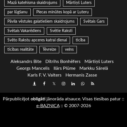
Mazā katehisma skaidrojums
Mārtiņš Luters
par lūgšanu
Piecas minūtes kopā ar Luteru
Pāvila vēstules galatiešiem skaidrojums
Svētais Gars
Svētais Vakarēdiens
Svētie Raksti
Svēto Rakstu apceres katrai dienai
ticība
ticības realitāte
Tēvreize
velns
Aleksandrs Bite
Dītrihs Bonhēfers
Mārtiņš Luters
Georgs Mancelis
Ilārs Plūme
Markku Särelä
Karls F. V. Valters
Hermanis Zasse
Draugiem
Facebook
Twitter
Instagram
LinkedIn
whatsapp
RSS
Pārpublicējot
obligāti
jānorāda atsauce. Visas tiesības patur
::
e-BAZNICA
::
© 2007-2026