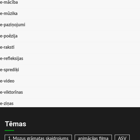
e-mācība
e-mūzika
e-paziņojumi
e-poēzija
e-raksti
e-refleksijas
e-sprediķi
e-video
e-viktorīnas
e-ziņas
Tēmas
1. Mozus grāmatas skaidrojums
animācijas filma
ASV