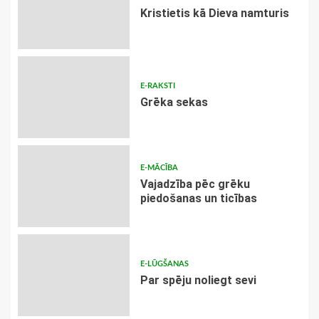
Kristietis kā Dieva namturis
E-RAKSTI
Grēka sekas
E-MĀCĪBA
Vajadzība pēc grēku
piedošanas un ticības
E-LŪGŠANAS
Par spēju noliegt sevi