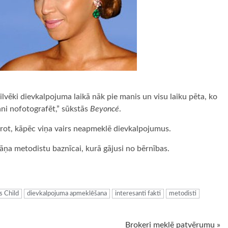
 Cilvēki dievkalpojuma laikā nāk pie manis un visu laiku pēta, ko
mani nofotografēt,” sūkstās
Beyoncé
.
prot, kāpēc viņa vairs neapmeklē dievkalpojumus.
āņa metodistu baznīcai, kurā gājusi no bērnības.
ugiem
s Child
dievkalpojuma apmeklēšana
interesanti fakti
metodisti
Brokeri meklē patvērumu »