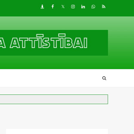
Draugiem
Facebook
Twitter
Instagram
LinkedIn
whatsapp
RSS