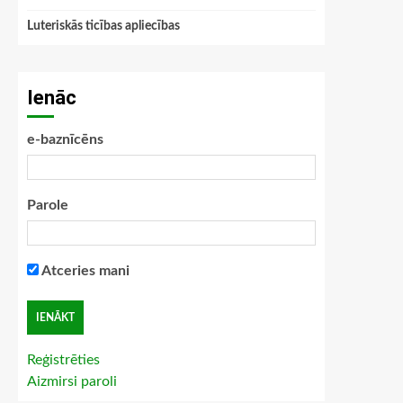
Luteriskās ticības apliecības
Ienāc
e-baznīcēns
Parole
Atceries mani
Reģistrēties
Aizmirsi paroli