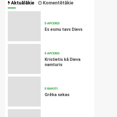
Aktuālākie
Komentētākie
E-APCERES
Es esmu tavs Dievs
E-APCERES
Kristietis kā Dieva
namturis
E-RAKSTI
Grēka sekas