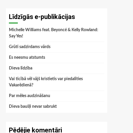
Līdzīgās e-publikācijas
Michelle Williams feat. Beyoncé & Kelly Rowland:
Say Yes!
Grūti sadzirdams vārds
Es neesmu atstumts
Dieva līdzība
Vai ticībā vēl vājš kristietis var piedalīties
Vakarēdienā?
Par mēles audzināšanu
Dieva baušļi nevar sabrukt
Pēdējie komentāri