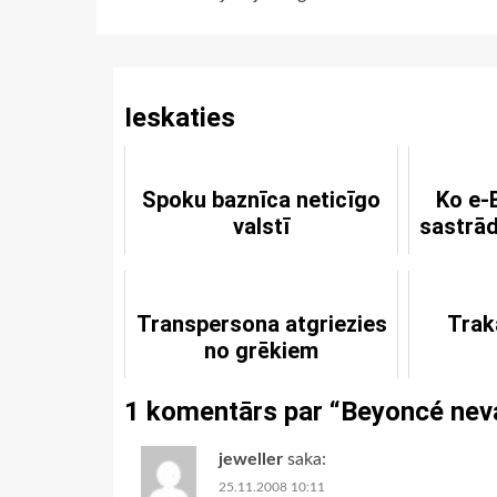
Continue
Reading
Ieskaties
Spoku baznīca neticīgo
Ko e-
valstī
sastrād
Transpersona atgriezies
Trak
no grēkiem
1 komentārs par “
Beyoncé nev
jeweller
saka:
25.11.2008 10:11