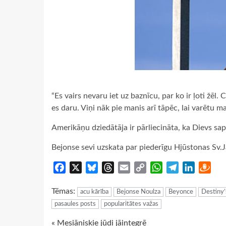
“Es vairs nevaru iet uz baznīcu, par ko ir ļoti žēl.
es daru. Viņi nāk pie manis arī tāpēc, lai varētu 
Amerikāņu dziedātāja ir pārliecināta, ka Dievs sa
Bejonse sevi uzskata par piederīgu Hjūstonas Sv.J
Facebook
X
Bluesky
Threads
Email
Copy
WhatsApp
Telegram
LinkedIn
Dra
Link
Tēmas:
acu kārība
Bejonse Noulza
Beyonce
Destiny’
pasaules posts
popularitātes važas
« Mesiāniskie jūdi jāintegrē