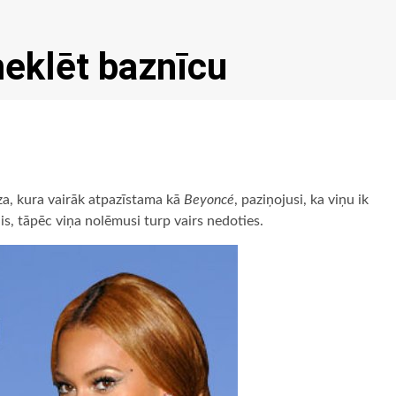
eklēt baznīcu
a, kura vairāk atpazīstama kā
Beyoncé
, paziņojusi, ka viņu ik
lis, tāpēc viņa nolēmusi turp vairs nedoties.