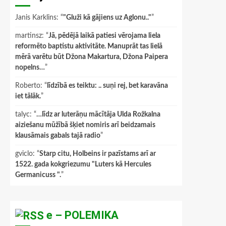
Janis Karklins
: “
"Gluži kā gājiens uz Aglonu.."
”
martinsz
: “
Jā, pēdējā laikā patiesi vērojama liela
reformēto baptistu aktivitāte. Manuprāt tas lielā
mērā varētu būt Džona Makartura, Džona Paipera
nopelns…
”
Roberto
: “
līdzībā es teiktu: .. suņi rej, bet karavāna
iet tālāk.
”
talyc
: “
…līdz ar luterāņu mācītāja Ulda Rožkalna
aiziešanu mūžībā šķiet nomiris arī beidzamais
klausāmais gabals tajā radio
”
gviclo
: “
Starp citu, Holbeins ir pazīstams arī ar
1522. gada kokgriezumu "Luters kā Hercules
Germanicuss ".
”
e – POLEMIKA