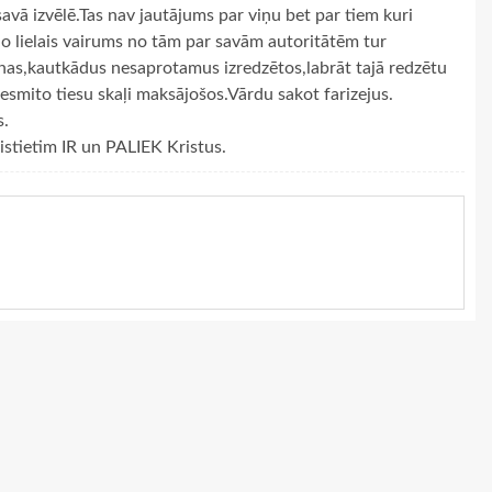
avā izvēlē.Tas nav jautājums par viņu bet par tiem kuri
Jo lielais vairums no tām par savām autoritātēm tur
nas,kautkādus nesaprotamus izredzētos,labrāt tajā redzētu
smito tiesu skaļi maksājošos.Vārdu sakot farizejus.
s.
ristietim IR un PALIEK Kristus.