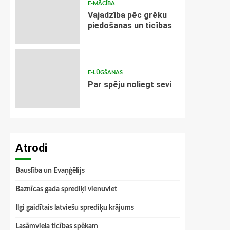
E-MĀCĪBA
Vajadzība pēc grēku
piedošanas un ticības
E-LŪGŠANAS
Par spēju noliegt sevi
Atrodi
Bauslība un Evaņģēlijs
Baznīcas gada sprediķi vienuviet
Ilgi gaidītais latviešu sprediķu krājums
Lasāmviela ticības spēkam