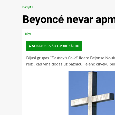
E-ZIŅAS
Beyoncé nevar apm
talyc
▶ NOKLAUSIES ŠO E-PUBLIKĀCIJU
Bijusī grupas
“Destiny’s Child”
līdere Bejonse Noulz
reizi, kad viņa dodas uz baznīcu, ielenc cilvēku pū