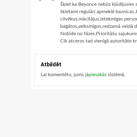
Šķiet ka Beyonce nebūs kļūdījusies s
šķietami regulāri apmeklē baznīcas.
cilvēkus,mācītājus,ietekmīgas perso
bagātos,veiksmīgos,redzamā veidā de
Nobīde no fāzes.Prioritāšu sajukum
Cik atceros tad vienīgā autoritāte k
Atbildēt
Lai komentētu, jums
jāpiesakās
sistēmā.