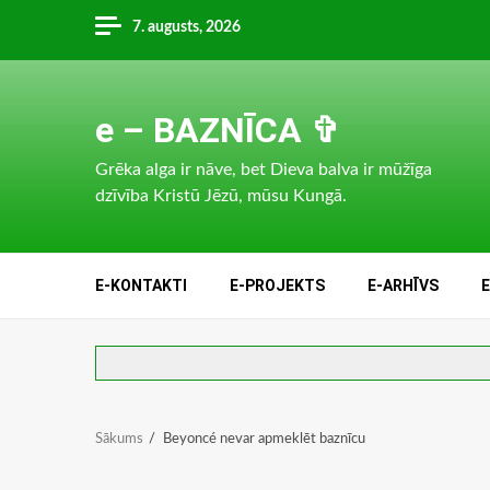
Skip
7. augusts, 2026
to
content
e – BAZNĪCA ✞
Grēka alga ir nāve, bet Dieva balva ir mūžīga
dzīvība Kristū Jēzū, mūsu Kungā.
E-KONTAKTI
E-PROJEKTS
E-ARHĪVS
Sākums
Beyoncé nevar apmeklēt baznīcu