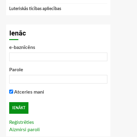
Luteriskās ticības apliecības
Ienāc
e-baznīcēns
Parole
Atceries mani
Reģistrēties
Aizmirsi paroli