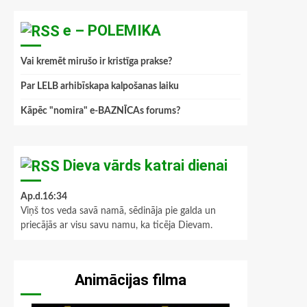
e – POLEMIKA
Vai kremēt mirušo ir kristīga prakse?
Par LELB arhibīskapa kalpošanas laiku
Kāpēc "nomira" e-BAZNĪCAs forums?
Dieva vārds katrai dienai
Ap.d.16:34
Viņš tos veda savā namā, sēdināja pie galda un
priecājās ar visu savu namu, ka ticēja Dievam.
Animācijas filma