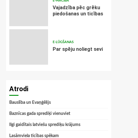
E-MĀCĪBA
Vajadzība pēc grēku
piedošanas un ticības
E-LŪGŠANAS
Par spēju noliegt sevi
Atrodi
Bauslība un Evaņģēlijs
Baznīcas gada sprediķi vienuviet
Ilgi gaidītais latviešu sprediķu krājums
Lasāmviela ticības spēkam