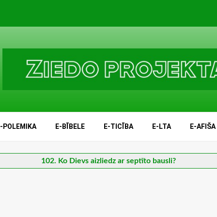
E-POLEMIKA
E-BĪBELE
E-TICĪBA
E-LTA
E-AFIŠA
102. Ko Dievs aizliedz ar septīto bausli?