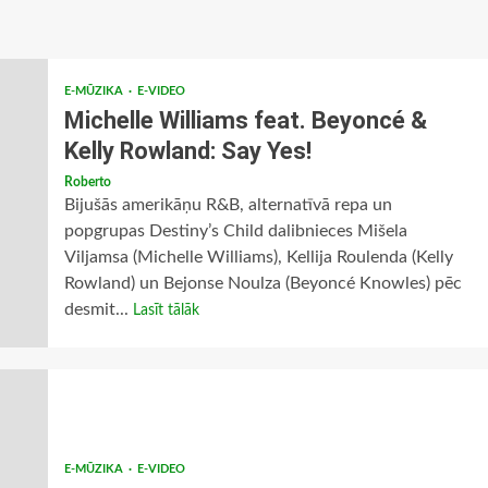
E-MŪZIKA
E-VIDEO
Michelle Williams feat. Beyoncé &
Kelly Rowland: Say Yes!
Roberto
Bijušās amerikāņu R&B, alternatīvā repa un
popgrupas Destiny’s Child dalibnieces Mišela
Viljamsa (Michelle Williams), Kellija Roulenda (Kelly
Rowland) un Bejonse Noulza (Beyoncé Knowles) pēc
desmit...
Lasīt tālāk
E-MŪZIKA
E-VIDEO