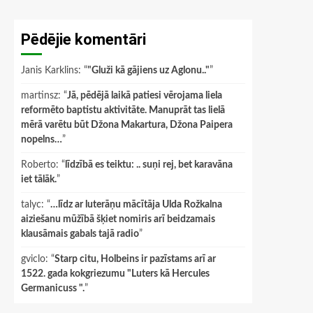
Pēdējie komentāri
Janis Karklins
: “
"Gluži kā gājiens uz Aglonu.."
”
martinsz
: “
Jā, pēdējā laikā patiesi vērojama liela
reformēto baptistu aktivitāte. Manuprāt tas lielā
mērā varētu būt Džona Makartura, Džona Paipera
nopelns…
”
Roberto
: “
līdzībā es teiktu: .. suņi rej, bet karavāna
iet tālāk.
”
talyc
: “
…līdz ar luterāņu mācītāja Ulda Rožkalna
aiziešanu mūžībā šķiet nomiris arī beidzamais
klausāmais gabals tajā radio
”
gviclo
: “
Starp citu, Holbeins ir pazīstams arī ar
1522. gada kokgriezumu "Luters kā Hercules
Germanicuss ".
”