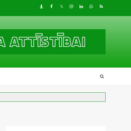
Draugiem
Facebook
Twitter
Instagram
LinkedIn
whatsapp
RSS