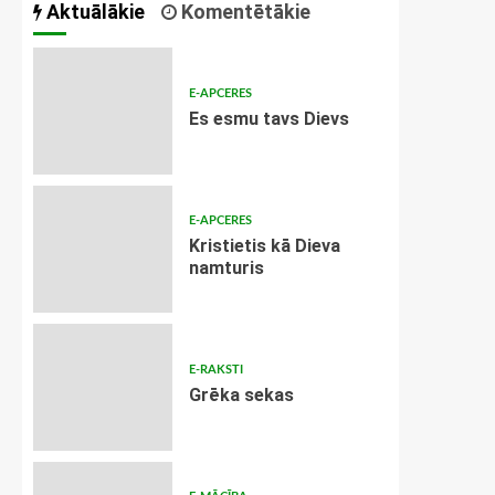
Aktuālākie
Komentētākie
E-APCERES
Es esmu tavs Dievs
E-APCERES
Kristietis kā Dieva
namturis
E-RAKSTI
Grēka sekas