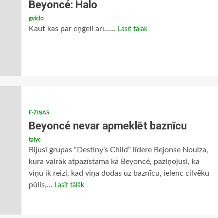
Beyoncé: Halo
gviclo
Kaut kas par eņģeli arī…...
Lasīt tālāk
E-ZIŅAS
Beyoncé nevar apmeklēt baznīcu
talyc
Bijusī grupas “Destiny’s Child” līdere Bejonse Noulza,
kura vairāk atpazīstama kā Beyoncé, paziņojusi, ka
viņu ik reizi, kad viņa dodas uz baznīcu, ielenc cilvēku
pūlis,...
Lasīt tālāk