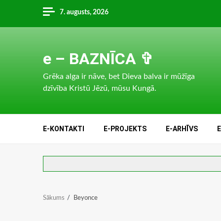
Skip
7. augusts, 2026
to
content
e – BAZNĪCA ✞
Grēka alga ir nāve, bet Dieva balva ir mūžīga
dzīvība Kristū Jēzū, mūsu Kungā.
E-KONTAKTI
E-PROJEKTS
E-ARHĪVS
Sākums
Beyonce