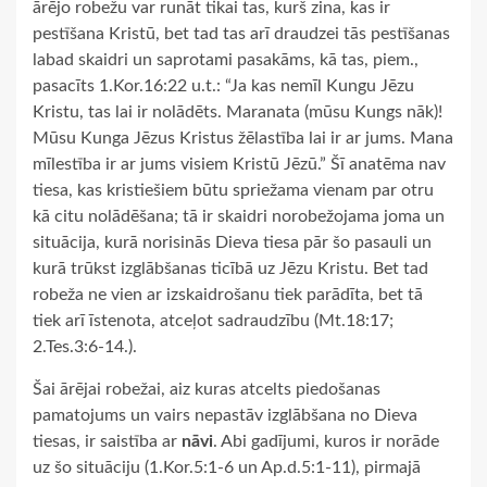
ārējo robežu var runāt tikai tas, kurš zina, kas ir
pestīšana Kristū, bet tad tas arī draudzei tās pestīšanas
labad skaidri un saprotami pasakāms, kā tas, piem.,
pasacīts 1.Kor.16:22 u.t.: “Ja kas nemīl Kungu Jēzu
Kristu, tas lai ir nolādēts. Maranata (mūsu Kungs nāk)!
Mūsu Kunga Jēzus Kristus žēlastība lai ir ar jums. Mana
mīlestība ir ar jums visiem Kristū Jēzū.” Šī anatēma nav
tiesa, kas kristiešiem būtu spriežama vienam par otru
kā citu nolādēšana; tā ir skaidri norobežojama joma un
situācija, kurā norisinās Dieva tiesa pār šo pasauli un
kurā trūkst izglābšanas ticībā uz Jēzu Kristu. Bet tad
robeža ne vien ar izskaidrošanu tiek parādīta, bet tā
tiek arī īstenota, atceļot sadraudzību (Mt.18:17;
2.Tes.3:6-14.).
Šai ārējai robežai, aiz kuras atcelts piedošanas
pamatojums un vairs nepastāv izglābšana no Dieva
tiesas, ir saistība ar
nāvi
. Abi gadījumi, kuros ir norāde
uz šo situāciju (1.Kor.5:1-6 un Ap.d.5:1-11), pirmajā