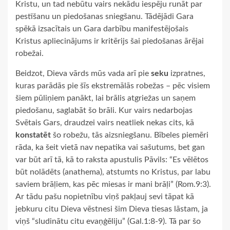
Kristu, un tad nebūtu vairs nekādu iespēju runāt par
pestīšanu un piedošanas sniegšanu. Tādējādi Gara
spēkā izsacītais un Gara darbību manifestējošais
Kristus apliecinājums ir kritērijs šai piedošanas ārējai
robežai.
Beidzot, Dieva vārds mūs vada arī pie
seku
izpratnes,
kuras parādās pie šīs ekstremālās robežas – pēc visiem
šiem pūliņiem panākt, lai brālis atgriežas un saņem
piedošanu, saglabāt šo brāli. Kur vairs nedarbojas
Svētais Gars, draudzei vairs neatliek nekas cits, kā
konstatēt
šo robežu, tās aizsniegšanu. Bībeles piemēri
rāda, ka šeit vietā nav nepatika vai sašutums, bet gan
var būt arī tā, kā to raksta apustulis Pāvils: “Es vēlētos
būt nolādēts (anathema), atstumts no Kristus, par labu
saviem brāļiem, kas pēc miesas ir mani brāļi” (Rom.9:3).
Ar tādu pašu nopietnību viņš pakļauj sevi tāpat kā
jebkuru citu Dieva vēstnesi šim Dieva tiesas lāstam, ja
viņš “sludinātu citu evaņģēliju” (Gal.1:8-9). Tā par šo