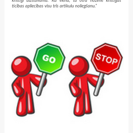
kristīgi aizstāvāma. Kā viena, tā otra nozīmē kristīgās
ticības apliecības visu trīs artikulu noliegšanu.”