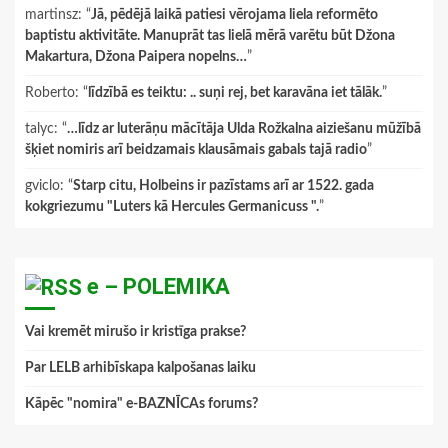
martinsz
: “
Jā, pēdējā laikā patiesi vērojama liela reformēto
baptistu aktivitāte. Manuprāt tas lielā mērā varētu būt Džona
Makartura, Džona Paipera nopelns…
”
Roberto
: “
līdzībā es teiktu: .. suņi rej, bet karavāna iet tālāk.
”
talyc
: “
…līdz ar luterāņu mācītāja Ulda Rožkalna aiziešanu mūžībā
šķiet nomiris arī beidzamais klausāmais gabals tajā radio
”
gviclo
: “
Starp citu, Holbeins ir pazīstams arī ar 1522. gada
kokgriezumu "Luters kā Hercules Germanicuss ".
”
e – POLEMIKA
Vai kremēt mirušo ir kristīga prakse?
Par LELB arhibīskapa kalpošanas laiku
Kāpēc "nomira" e-BAZNĪCAs forums?