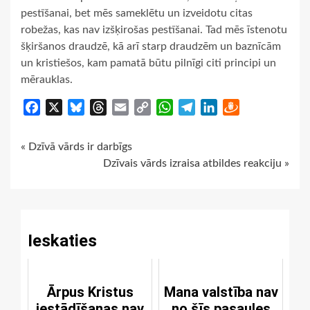
pestīšanai, bet mēs sameklētu un izveidotu citas
robežas, kas nav izšķirošas pestīšanai. Tad mēs īstenotu
šķiršanos draudzē, kā arī starp draudzēm un baznīcām
un kristiešos, kam pamatā būtu pilnīgi citi principi un
mērauklas.
Facebook
X
Bluesky
Threads
Email
Copy
WhatsApp
Telegram
LinkedIn
Draugiem
Link
Continue
« Dzīvā vārds ir darbīgs
Dzīvais vārds izraisa atbildes reakciju »
Reading
Ieskaties
Ārpus Kristus
Mana valstība nav
iestādīšanas nav
no šīs pasaules