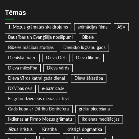
Tēmas
1. Mozus grāmatas skaidrojums
animācijas filma
ASV
Bauslības un Evaņģēlija noslēpumi
Bībele
Bībeles mācības studijas
Dienišķo lūgšanu gads
Dienišķā maize
Dieva Dēls
Dieva likums
Dieva mīlestība
Dieva vārds
Dieva Vārds katrai gada dienai
Dieva žēlastība
Dzīvības ceļš
e-baznica.lv
Es gribu dzīvot šīs dienas ar Tevi
Gads kopa ar Dītrihu Bonhēferu
grēku piedošana
Ikdienas ar Pirmo Mozus grāmatu
Ikdienas meditācijas
Jēzus Kristus
Kristība
Kristīgā dogmatika