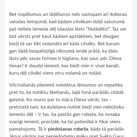
Bet nopēlumus un lādēšanos mēs sastopam arī ikdienas
valodas lietojumā, kad kādam cilvēkam dziļā sašutumā
pat neliela iemesla dēļ izlaužas lāsts “Nolādēts!”. Tas var
būt vērsts pret kaut kādiem apstākļiem, bet diezgan
bieži tā var tikt nolamāts arī kāds cilvēks. Bet kuram
gan šādā bezpalīdzīgā niknumā ienāk prātā, ka šāds
lāsts pēc savas formas ir lūgšana, kas sauc pēc Dieva
tiesas? Ir daudzi iemesli, kas bieži vien ir visai banāli,
kuru dēļ cilvēki viens otru nolamā un nolād.
Vilcināšanās pieņemt noteiktus lēmumus un nepatika
pret to, ka notiktu šķelšanās, šajā fonā parādās citādā
gaismā. Ko mums par to māca Dieva vārds, tas –
pretstatā tam, ka aiziešana notiek bieži vien nebūtisku
iemeslu dēļ – ir tas, ka pastāv gan robeža, ko nosaka
svarīgi iemesli, precīzāk, ka tai patiesībā ir tikai viens
pamatojums. Tā ir
piedošanas robeža
, kāda tā parādās
Jēzus vārdos par nepiedodamo grēku pret Svēto Garu: