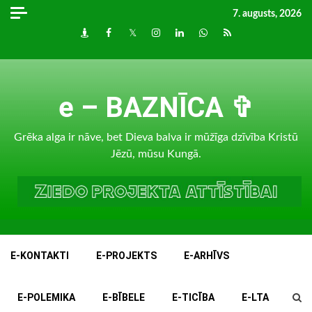
Skip
7. augusts, 2026
to
Draugiem
Facebook
Twitter
Instagram
LinkedIn
whatsapp
RSS
content
e – BAZNĪCA ✞
Grēka alga ir nāve, bet Dieva balva ir mūžīga dzīvība Kristū
Jēzū, mūsu Kungā.
E-KONTAKTI
E-PROJEKTS
E-ARHĪVS
E-POLEMIKA
E-BĪBELE
E-TICĪBA
E-LTA