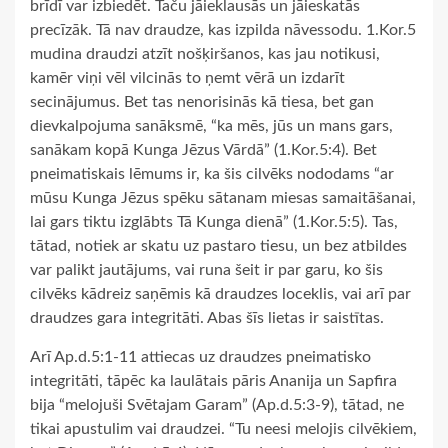
brīdī var izbiedēt. Taču jāieklausās un jāieskatās
precīzāk. Tā nav draudze, kas izpilda nāvessodu. 1.Kor.5
mudina draudzi atzīt nošķiršanos, kas jau notikusi,
kamēr viņi vēl vilcinās to ņemt vērā un izdarīt
secinājumus. Bet tas nenorisinās kā tiesa, bet gan
dievkalpojuma sanāksmē, “ka mēs, jūs un mans gars,
sanākam kopā Kunga Jēzus Vārdā” (1.Kor.5:4). Bet
pneimatiskais lēmums ir, ka šis cilvēks nododams “ar
mūsu Kunga Jēzus spēku sātanam miesas samaitāšanai,
lai gars tiktu izglābts Tā Kunga dienā” (1.Kor.5:5). Tas,
tātad, notiek ar skatu uz pastaro tiesu, un bez atbildes
var palikt jautājums, vai runa šeit ir par garu, ko šis
cilvēks kādreiz saņēmis kā draudzes loceklis, vai arī par
draudzes gara integritāti. Abas šīs lietas ir saistītas.
Arī Ap.d.5:1-11 attiecas uz draudzes pneimatisko
integritāti, tāpēc ka laulātais pāris Ananija un Sapfira
bija “melojuši Svētajam Garam” (Ap.d.5:3-9), tātad, ne
tikai apustulim vai draudzei. “Tu neesi melojis cilvēkiem,