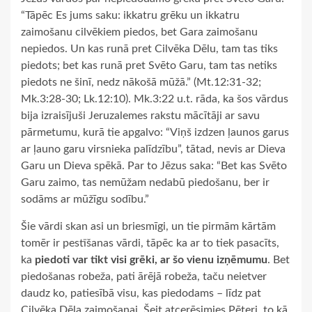
“Tāpēc Es jums saku: ikkatru grēku un ikkatru
zaimošanu cilvēkiem piedos, bet Gara zaimošanu
nepiedos. Un kas runā pret Cilvēka Dēlu, tam tas tiks
piedots; bet kas runā pret Svēto Garu, tam tas netiks
piedots ne šinī, nedz nākošā mūžā.” (Mt.12:31-32;
Mk.3:28-30; Lk.12:10). Mk.3:22 u.t. rāda, ka šos vārdus
bija izraisījuši Jeruzalemes rakstu mācītāji ar savu
pārmetumu, kurā tie apgalvo: “Viņš izdzen ļaunos garus
ar ļauno garu virsnieka palīdzību”, tātad, nevis ar Dieva
Garu un Dieva spēkā. Par to Jēzus saka: “Bet kas Svēto
Garu zaimo, tas nemūžam nedabū piedošanu, ber ir
sodāms ar mūžīgu sodību.”
Šie vārdi skan asi un briesmīgi, un tie pirmām kārtām
tomēr ir pestīšanas vārdi, tāpēc ka ar to tiek pasacīts,
ka
piedoti var tikt visi grēki, ar šo vienu izņēmumu
. Bet
piedošanas robeža, pati ārējā robeža, taču neietver
daudz ko, patiesībā visu, kas piedodams – līdz pat
Cilvēka Dēla zaimošanai. Šeit atcerēsimies Pēteri, to kā