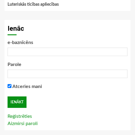
Luteriskās ticības apliecības
Ienāc
e-baznīcēns
Parole
Atceries mani
Reģistrēties
Aizmirsi paroli