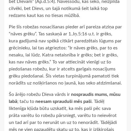
bet Dievam” (Ap.d.5:4). Nāvessodu, kas seko, neizpilda
cilvēki, bet Dievs, un šajā notikumā šeit laikā top
redzams kaut kas no tiesas mūžībā.
Pie šīs robežas nosacīšanas pieder arī pareiza atziņa par
“nāves grēku”. Tas saskaņā ar 1.Jņ.5:16 u.t. ir grēks,
kura gadījumā nav spēkā citkārt paredzētais lūgums par
grēcinieku, lai tas atgrieztos: “Ir nāves grēks, par to es
nesaku, lai lūdz. Katra netaisnība ir grēks; bet ir grēks,
kas nav nāves grēks.” To var attiecināt vienīgi uz šo
piedošanas robežu, kur ir atcelts garīgais nosacījums
grēku piedošanai. Šīs vietas turpinājumā pamatoti tiek
norādīts uz nošķiršanos no ļaunā, kas seko atdzimšanai.
Šo ārējo robežu Dieva vārds ir
nospraudis mums, mūsu
labā
; taču to
neesam sprauduši mēs paši
. Tādēļ
liktenīga kļūda būtu uzskatīt, ka mēs paši pēc sava
prāta varētu šo robežu pārsniegt, varētu to neievērot
un tad arī par to nerunāt un uz to nenorādīt. Tādējādi
mēs ne vien pazaudētu skatu uz to, kas ir izšķirošais