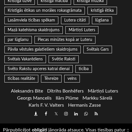
Kristīgā dzīve
kristīgā mācība
kristīgā mūzika
Kristīgās ētikas un morāles rokasgrāmata
kristīgā ētika
Lasāmviela ticības spēkam
Lutera citāti
lūgšana
Mazā katehisma skaidrojums
Mārtiņš Luters
par lūgšanu
Piecas minūtes kopā ar Luteru
Pāvila vēstules galatiešiem skaidrojums
Svētais Gars
Svētais Vakarēdiens
Svētie Raksti
Svēto Rakstu apceres katrai dienai
ticība
ticības realitāte
Tēvreize
velns
Aleksandrs Bite
Dītrihs Bonhēfers
Mārtiņš Luters
Georgs Mancelis
Ilārs Plūme
Markku Särelä
Karls F. V. Valters
Hermanis Zasse
Draugiem
Facebook
Twitter
Instagram
LinkedIn
whatsapp
RSS
Pārpublicējot
obligāti
jānorāda atsauce. Visas tiesības patur
::