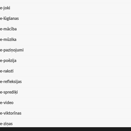
e-joki
e-lūgšanas
e-mācība
e-mūzika
e-paziņojumi
e-poēzija
e-raksti
e-refleksijas
e-sprediķi
e-video
e-viktorīnas
e-ziņas