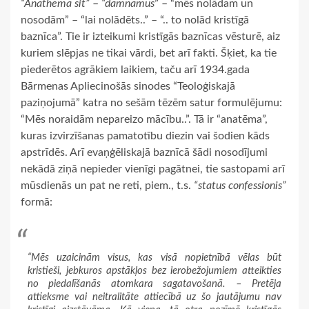
“Anathema sit”
–
“damnamus
” – “mēs nolādam un
nosodām” – “lai nolādēts..” – “.. to nolād kristīgā
baznīca”. Tie ir izteikumi kristīgās baznīcas vēsturē, aiz
kuriem slēpjas ne tikai vārdi, bet arī fakti. Šķiet, ka tie
piederētos agrākiem laikiem, taču arī 1934.gada
Bārmenas Apliecinošās sinodes “Teoloģiskajā
paziņojumā” katra no sešām tēzēm satur formulējumu:
“Mēs noraidām nepareizo mācību..”. Tā ir “anatēma”,
kuras izvirzīšanas pamatotību diezin vai šodien kāds
apstrīdēs. Arī evaņģēliskajā baznīcā šādi nosodījumi
nekādā ziņā nepieder vienīgi pagātnei, tie sastopami arī
mūsdienās un pat ne reti, piem., t.s.
“status confessionis”
formā:
“Mēs uzaicinām visus, kas visā nopietnībā vēlas būt
kristieši, jebkuros apstākļos bez ierobežojumiem atteikties
no piedalīšanās atomkara sagatavošanā. – Pretēja
attieksme vai neitralitāte attiecībā uz šo jautājumu nav