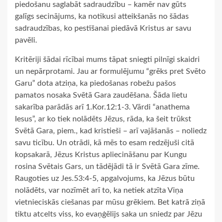
piedošanu saglabāt sadraudzību – kamēr nav gūts
galīgs secinājums, ka notikusi atteikšanās no šādas
sadraudzības, ko pestīšanai piedāvā Kristus ar savu
pavēli.
Kritēriji šādai rīcībai mums tāpat sniegti pilnīgi skaidri
un nepārprotami. Jau ar formulējumu “grēks pret Svēto
Garu” dota atziņa, ka piedošanas robežu pašos
pamatos nosaka Svētā Gara zaudēšana. Šāda lietu
sakarība parādās arī 1.Kor.12:1-3. Vārdi “anathema
Iesus”, ar ko tiek nolādēts Jēzus, rāda, ka šeit trūkst
Svētā Gara, piem., kad kristieši – arī vajāšanās – noliedz
savu ticību. Un otrādi, kā mēs to esam redzējuši citā
kopsakarā, Jēzus Kristus apliecināšanu par Kungu
rosina Svētais Gars, un tādējādi tā ir Svētā Gara zīme.
Raugoties uz Jes.53:4-5, apgalvojums, ka Jēzus būtu
nolādēts, var nozīmēt arī to, ka netiek atzīta Viņa
vietnieciskās ciešanas par mūsu grēkiem. Bet katrā ziņā
tiktu atcelts viss, ko evaņģēlijs saka un sniedz par Jēzu