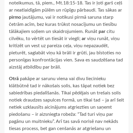
noteikumus, tā, piem., Mt.18:15-18. Tas ir ļoti garš ceļš
ar neatlaidīgām pūlēm un rūpīgu pārbaudi. Tas sākas ar
pirmo
jautājumu, vai ir notikusi pirmā saruna starp
četrām acīm, bez kuras trūkst nosacījumu un tiesību
tālākajiem soļiem un skaidrojumiem. Runāt
par
citu
cilvēku, to vērtēt un tiesāt ir viegli;
ar
viņu runāt, viņu
kritizēt un vest uz pareiza ceļa, viņu nepazaudēt,
pieturēt, saglabāt viņu kā brāli ir grūti, jau bīstoties no
personīgas konfrontācijas vien. Sava es saudzēšana tad
aizstāj atbildību par brāli.
Otrā
pakāpe ar sarunu viena vai divu liecinieku
klātbūtnē tad ir nākošais solis, kas tāpat notiek bez
sabiedrības piedalīšanās. Tikai pēdējais un trešais solis
notiek draudzes sapulces formā, un tikai tad – ja arī šeit
netiek uzklausīts aicinājums atgriezties un saņemt
piedošanu – ir aizsniegta robeža: “Tad turi viņu par
pagānu un muitnieku”. Arī tas savā norisē nav nekāds
tiesas process, bet gan cenšanās ar atgriešanu un