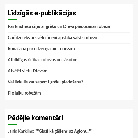
Līdzīgās e-publikācijas
Par kristiešu cīņu ar grēku un Dieva piedošanas robeža
Garīdznieks ar svēto ūdeni apslaka valsts robežu
Runāšana par cilvēcīgajām robežām
Atbildīgas rīcības robežas un sākotne
Atvēlēt vietu Dievam
Vai liekulis var saņemt grēku piedošanu?
Pie laiku robežām
Pēdējie komentāri
Janis Karklins
: “
"Gluži kā gājiens uz Aglonu.."
”