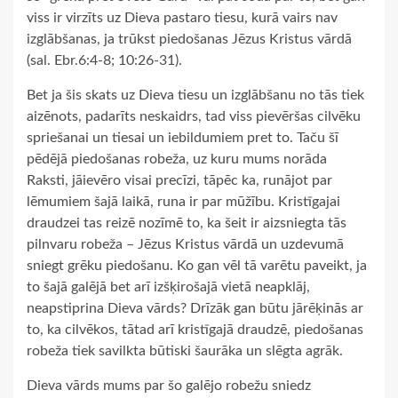
viss ir virzīts uz Dieva pastaro tiesu, kurā vairs nav
izglābšanas, ja trūkst piedošanas Jēzus Kristus vārdā
(sal. Ebr.6:4-8; 10:26-31).
Bet ja šis skats uz Dieva tiesu un izglābšanu no tās tiek
aizēnots, padarīts neskaidrs, tad viss pievēršas cilvēku
spriešanai un tiesai un iebildumiem pret to. Taču šī
pēdējā piedošanas robeža, uz kuru mums norāda
Raksti, jāievēro visai precīzi, tāpēc ka, runājot par
lēmumiem šajā laikā, runa ir par mūžību. Kristīgajai
draudzei tas reizē nozīmē to, ka šeit ir aizsniegta tās
pilnvaru robeža – Jēzus Kristus vārdā un uzdevumā
sniegt grēku piedošanu. Ko gan vēl tā varētu paveikt, ja
to šajā galējā bet arī izšķirošajā vietā neapklāj,
neapstiprina Dieva vārds? Drīzāk gan būtu jārēķinās ar
to, ka cilvēkos, tātad arī kristīgajā draudzē, piedošanas
robeža tiek savilkta būtiski šaurāka un slēgta agrāk.
Dieva vārds mums par šo galējo robežu sniedz