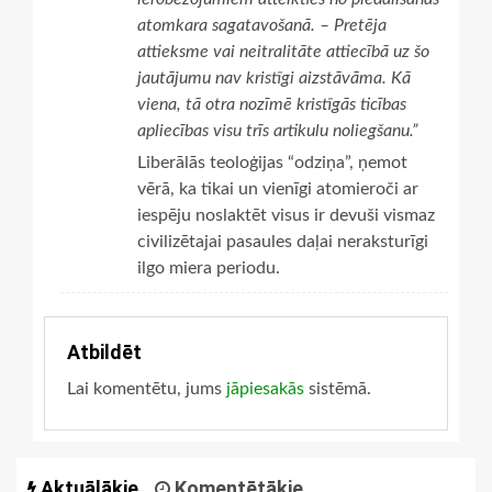
atomkara sagatavošanā. – Pretēja
attieksme vai neitralitāte attiecībā uz šo
jautājumu nav kristīgi aizstāvāma. Kā
viena, tā otra nozīmē kristīgās ticības
apliecības visu trīs artikulu noliegšanu.”
Liberālās teoloģijas “odziņa”, ņemot
vērā, ka tikai un vienīgi atomieroči ar
iespēju noslaktēt visus ir devuši vismaz
civilizētajai pasaules daļai neraksturīgi
ilgo miera periodu.
Atbildēt
Lai komentētu, jums
jāpiesakās
sistēmā.
Aktuālākie
Komentētākie