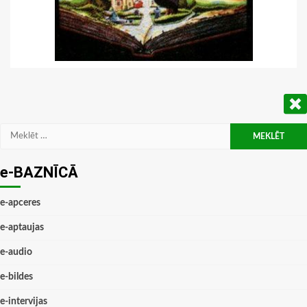
Meklēt:
e-BAZNĪCĀ
e-apceres
e-aptaujas
e-audio
e-bildes
e-intervijas