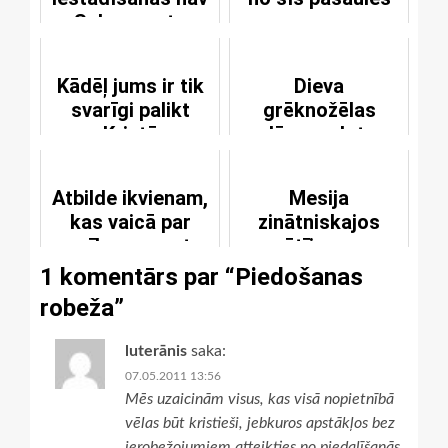
Sakramenta
Kādēļ jums ir tik
Dieva
svarīgi palikt
grēknožēlas
Kristū
dāvana dota
bērniem
Atbilde ikvienam,
Mesija
kas vaicā par
zinātniskajos
cerības pamatu
pētījumos
mūsos
1 komentārs par “
Piedošanas
robeža
”
luterānis
saka:
07.05.2011 13:56
Mēs uzaicinām visus, kas visā nopietnībā
vēlas būt kristieši, jebkuros apstākļos bez
ierobežojumiem atteikties no piedalīšanās