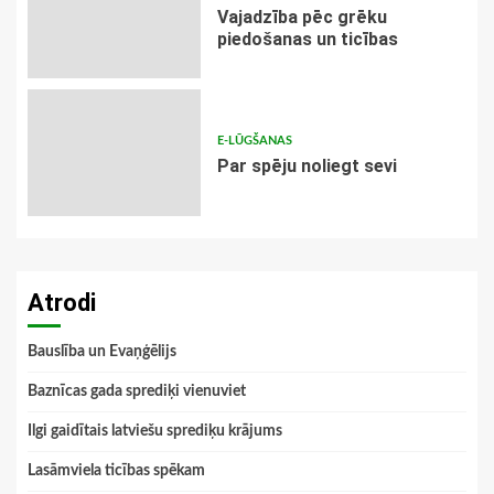
Vajadzība pēc grēku
piedošanas un ticības
E-LŪGŠANAS
Par spēju noliegt sevi
Atrodi
Bauslība un Evaņģēlijs
Baznīcas gada sprediķi vienuviet
Ilgi gaidītais latviešu sprediķu krājums
Lasāmviela ticības spēkam