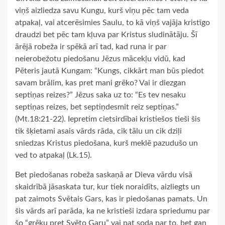
viņš aizliedza savu Kungu, kurš viņu pēc tam veda
atpakaļ, vai atcerēsimies Saulu, to kā viņš vajāja kristīgo
draudzi bet pēc tam kļuva par Kristus sludinātāju. Šī
ārējā robeža ir spēkā arī tad, kad runa ir par
neierobežotu piedošanu Jēzus mācekļu vidū, kad
Pēteris jautā Kungam: “Kungs, cikkārt man būs piedot
savam brālim, kas pret mani grēko? Vai ir diezgan
septiņas reizes?” Jēzus saka uz to: “Es tev nesaku
septiņas reizes, bet septiņdesmit reiz septiņas.”
(Mt.18:21-22). Iepretim cietsirdībai kristiešos tieši šis
tik šķietami asais vārds rāda, cik tālu un cik dziļi
sniedzas Kristus piedošana, kurš meklē pazudušo un
ved to atpakaļ (Lk.15).
Bet piedošanas robeža saskaņā ar Dieva vārdu visā
skaidrībā jāsaskata tur, kur tiek noraidīts, aizliegts un
pat zaimots Svētais Gars, kas ir piedošanas pamats. Un
šis vārds arī parāda, ka ne kristieši izdara spriedumu par
šo “grēku pret Svēto Garu” vai pat soda par to, bet gan