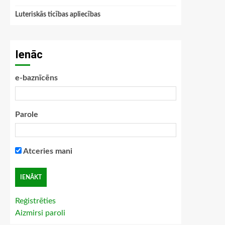
Luteriskās ticības apliecības
Ienāc
e-baznīcēns
Parole
Atceries mani
Reģistrēties
Aizmirsi paroli