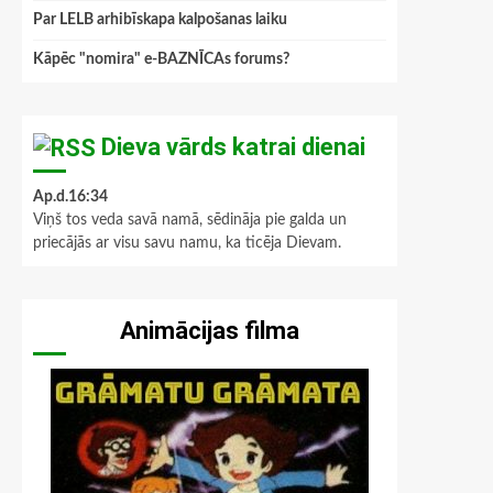
Par LELB arhibīskapa kalpošanas laiku
Kāpēc "nomira" e-BAZNĪCAs forums?
Dieva vārds katrai dienai
Ap.d.16:34
Viņš tos veda savā namā, sēdināja pie galda un
priecājās ar visu savu namu, ka ticēja Dievam.
Animācijas filma