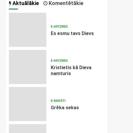
Aktuālākie
Komentētākie
E-APCERES
Es esmu tavs Dievs
E-APCERES
Kristietis kā Dieva
namturis
E-RAKSTI
Grēka sekas