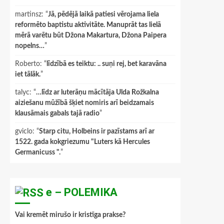
martinsz
: “
Jā, pēdējā laikā patiesi vērojama liela
reformēto baptistu aktivitāte. Manuprāt tas lielā
mērā varētu būt Džona Makartura, Džona Paipera
nopelns…
”
Roberto
: “
līdzībā es teiktu: .. suņi rej, bet karavāna
iet tālāk.
”
talyc
: “
…līdz ar luterāņu mācītāja Ulda Rožkalna
aiziešanu mūžībā šķiet nomiris arī beidzamais
klausāmais gabals tajā radio
”
gviclo
: “
Starp citu, Holbeins ir pazīstams arī ar
1522. gada kokgriezumu "Luters kā Hercules
Germanicuss ".
”
e – POLEMIKA
Vai kremēt mirušo ir kristīga prakse?