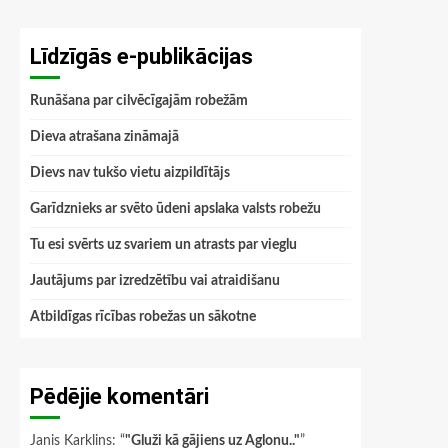
Līdzīgās e-publikācijas
Runāšana par cilvēcīgajām robežām
Dieva atrašana zināmajā
Dievs nav tukšo vietu aizpildītājs
Garīdznieks ar svēto ūdeni apslaka valsts robežu
Tu esi svērts uz svariem un atrasts par vieglu
Jautājums par izredzētību vai atraidišanu
Atbildīgas rīcības robežas un sākotne
Pēdējie komentāri
Janis Karklins
: “
"Gluži kā gājiens uz Aglonu.."
”