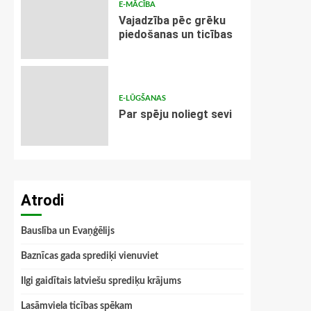
E-MĀCĪBA
Vajadzība pēc grēku
piedošanas un ticības
E-LŪGŠANAS
Par spēju noliegt sevi
Atrodi
Bauslība un Evaņģēlijs
Baznīcas gada sprediķi vienuviet
Ilgi gaidītais latviešu sprediķu krājums
Lasāmviela ticības spēkam