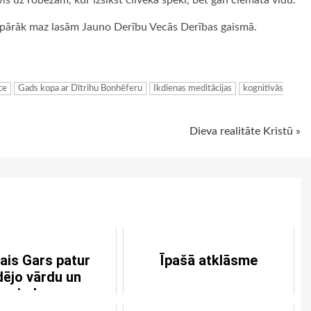
is uz robežām, kur izsīkst cilvēka spēki, bet gan ciemata vidū.
ām pārāk maz lasām Jauno Derību Vecās Derības gaismā.
ugiem
ce
Gads kopa ar Dītrihu Bonhēferu
Ikdienas meditācijas
kognitīvās
Dieva realitāte Kristū »
ais Gars patur
Īpašā atklāsme
dējo vārdu un
spriedumu