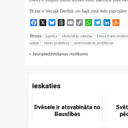
Dievs ir viņpus mūsu dzīves vidū. Baznīca stāv nev
Tā tas ir Vecajā Derībā, un šajā ziņā mēs joproj
Facebook
X
Bluesky
Threads
Email
Copy
WhatsApp
Telegram
LinkedIn
Dra
Link
Tēmas:
baznīca
cilvēciskās robežas
Dieva transcenden
spējas
nāves problēma
neatrisināmās problēmas
Continue
« Jaunpiedzimšanas notikums
Reading
Ieskaties
Dvēsele ir atsvabināta no
Svēt
Bauslības
pē