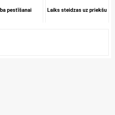
ība pestīšanai
Laiks steidzas uz priekšu