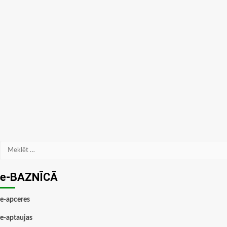
Meklēt:
e-BAZNĪCĀ
e-apceres
e-aptaujas