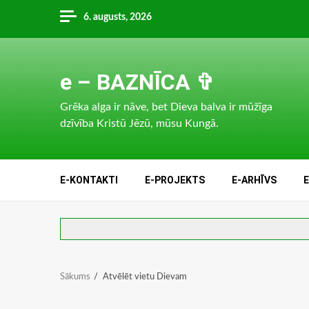
Skip
6. augusts, 2026
to
content
e – BAZNĪCA ✞
Grēka alga ir nāve, bet Dieva balva ir mūžīga
dzīvība Kristū Jēzū, mūsu Kungā.
E-KONTAKTI
E-PROJEKTS
E-ARHĪVS
Sākums
Atvēlēt vietu Dievam