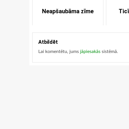
Neapšaubāma zīme
Tic
Atbildēt
Lai komentētu, jums
jāpiesakās
sistēmā.