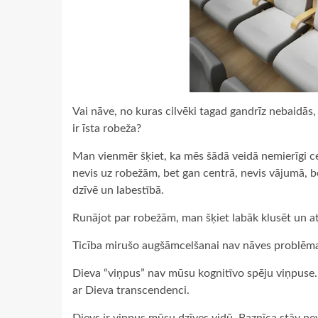
Vai nāve, no kuras cilvēki tagad gandrīz nebaidās
ir īsta robeža?
Man vienmēr šķiet, ka mēs šādā veidā nemierīgi c
nevis uz robežām, bet gan centrā, nevis vājumā, b
dzīvē un labestībā.
Runājot par robežām, man šķiet labāk klusēt un at
Ticība mirušo augšāmcelšanai nav nāves problēmas
Dieva “viņpus” nav mūsu kognitīvo spēju viņpuse.
ar Dieva transcendenci.