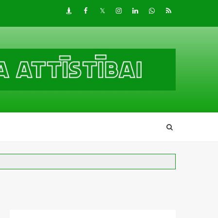
Draugiem
Facebook
Twitter
Instagram
LinkedIn
whatsapp
RSS