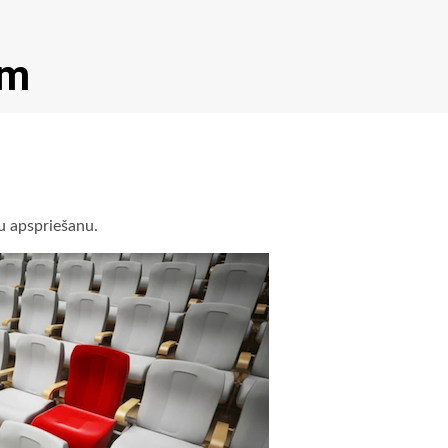
am
u apspriešanu.