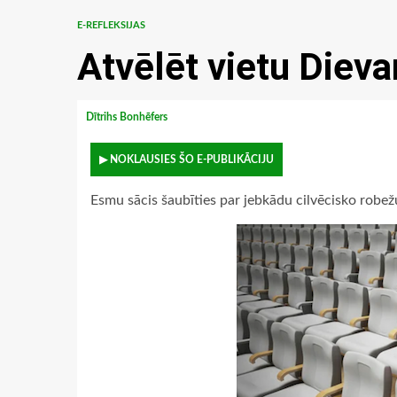
E-REFLEKSIJAS
Atvēlēt vietu Diev
Dītrihs Bonhēfers
▶ NOKLAUSIES ŠO E-PUBLIKĀCIJU
Esmu sācis šaubīties par jebkādu cilvēcisko robež