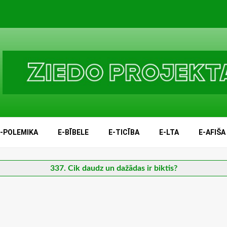
E-POLEMIKA
E-BĪBELE
E-TICĪBA
E-LTA
E-AFIŠA
337. Cik daudz un dažādas ir biktis?