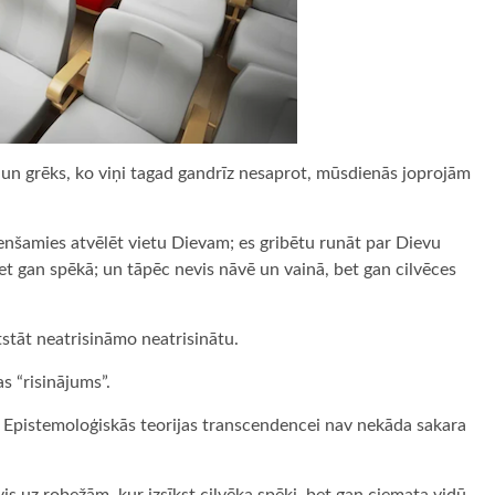
, un grēks, ko viņi tagad gandrīz nesaprot, mūsdienās joprojām
enšamies atvēlēt vietu Dievam; es gribētu runāt par Dievu
et gan spēkā; un tāpēc nevis nāvē un vainā, bet gan cilvēces
stāt neatrisināmo neatrisinātu.
 “risinājums”.
 Epistemoloģiskās teorijas transcendencei nav nekāda sakara