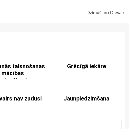
Dzimuši no Dieva »
anās taisnošanas
Grēcīgā iekāre
mācības
atpatiesībās
vairs nav zudusi
Jaunpiedzimšana