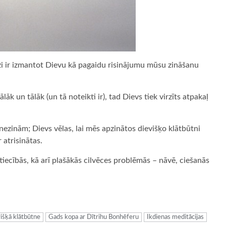
reizi ir izmantot Dievu kā pagaidu risinājumu mūsu zināšanu
lāk un tālāk (un tā noteikti ir), tad Dievs tiek virzīts atpakaļ
nezinām; Dievs vēlas, lai mēs apzinātos dievišķo klātbūtni
 atrisinātas.
tiecībās, kā arī plašākās cilvēces problēmās – nāvē, ciešanās
ugiem
išķā klātbūtne
Gads kopa ar Dītrihu Bonhēferu
Ikdienas meditācijas