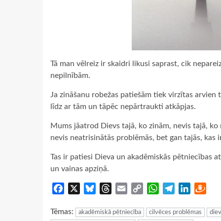
Tā man vēlreiz ir skaidri likusi saprast, cik nepa
nepilnībām.
Ja zināšanu robežas patiešām tiek virzītas arvien tā
līdz ar tām un tāpēc nepārtraukti atkāpjas.
Mums jāatrod Dievs tajā, ko zinām, nevis tajā, ko 
nevis neatrisinātās problēmās, bet gan tajās, kas ir
Tas ir patiesi Dieva un akadēmiskās pētniecības at
un vainas apziņā.
Facebook
X
Bluesky
Threads
Email
Copy
WhatsApp
Telegram
LinkedIn
Dra
Link
Tēmas:
akadēmiskā pētniecība
cilvēces problēmas
diev