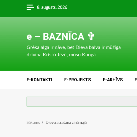
Skip
8. augusts, 2026
to
content
e – BAZNĪCA ✞
Grēka alga ir nāve, bet Dieva balva ir mūžīga
dzīvība Kristū Jēzū, mūsu Kungā.
E-KONTAKTI
E-PROJEKTS
E-ARHĪVS
Sākums
Dieva atrašana zināmajā