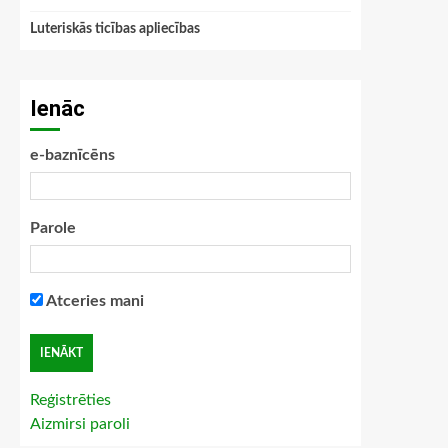
Luteriskās ticības apliecības
Ienāc
e-baznīcēns
Parole
Atceries mani
Reģistrēties
Aizmirsi paroli