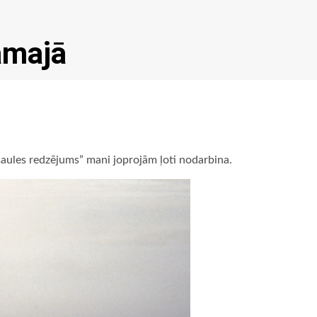
āmajā
saules redzējums” mani joprojām ļoti nodarbina.