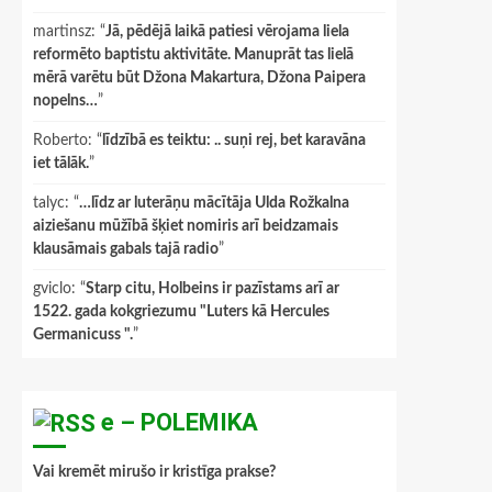
martinsz
: “
Jā, pēdējā laikā patiesi vērojama liela
reformēto baptistu aktivitāte. Manuprāt tas lielā
mērā varētu būt Džona Makartura, Džona Paipera
nopelns…
”
Roberto
: “
līdzībā es teiktu: .. suņi rej, bet karavāna
iet tālāk.
”
talyc
: “
…līdz ar luterāņu mācītāja Ulda Rožkalna
aiziešanu mūžībā šķiet nomiris arī beidzamais
klausāmais gabals tajā radio
”
gviclo
: “
Starp citu, Holbeins ir pazīstams arī ar
1522. gada kokgriezumu "Luters kā Hercules
Germanicuss ".
”
e – POLEMIKA
Vai kremēt mirušo ir kristīga prakse?