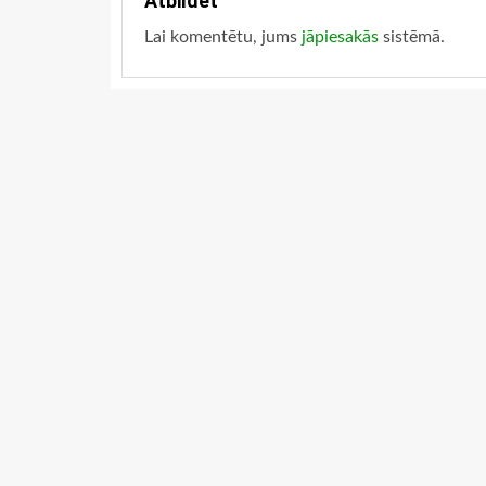
Atbildēt
Lai komentētu, jums
jāpiesakās
sistēmā.