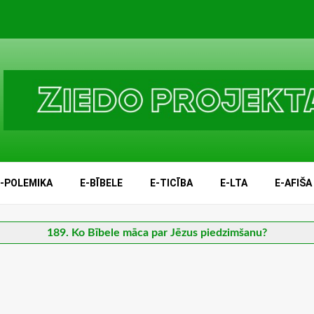
E-POLEMIKA
E-BĪBELE
E-TICĪBA
E-LTA
E-AFIŠA
189. Ko Bībele māca par Jēzus piedzimšanu?