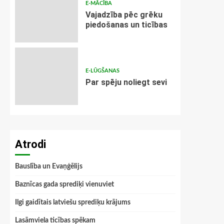
E-MĀCĪBA
Vajadzība pēc grēku
piedošanas un ticības
E-LŪGŠANAS
Par spēju noliegt sevi
Atrodi
Bauslība un Evaņģēlijs
Baznīcas gada sprediķi vienuviet
Ilgi gaidītais latviešu sprediķu krājums
Lasāmviela ticības spēkam