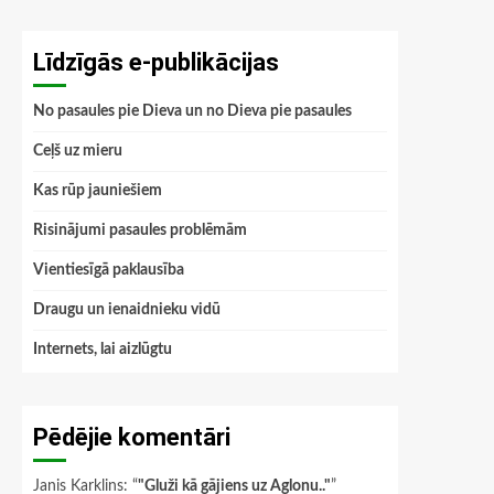
Līdzīgās e-publikācijas
No pasaules pie Dieva un no Dieva pie pasaules
Ceļš uz mieru
Kas rūp jauniešiem
Risinājumi pasaules problēmām
Vientiesīgā paklausība
Draugu un ienaidnieku vidū
Internets, lai aizlūgtu
Pēdējie komentāri
Janis Karklins
: “
"Gluži kā gājiens uz Aglonu.."
”