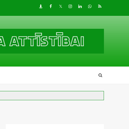
Draugiem
Facebook
Twitter
Instagram
LinkedIn
whatsapp
RSS