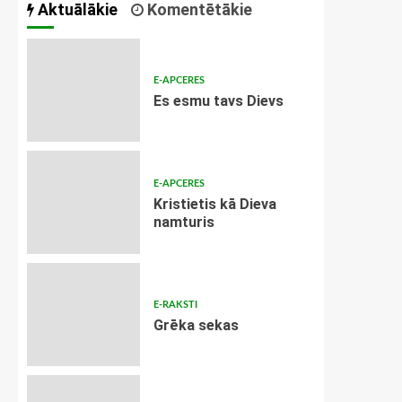
Aktuālākie
Komentētākie
E-APCERES
Es esmu tavs Dievs
E-APCERES
Kristietis kā Dieva
namturis
E-RAKSTI
Grēka sekas