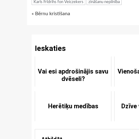
Karls Frīdrihs fon Veiczekers
zināšanu nepilnība
Continue
« Bērnu kristīšana
Reading
Ieskaties
Vai esi apdrošinājis savu
Vienoš
dvēseli?
pam
Herētiķu medības
Dzīve 