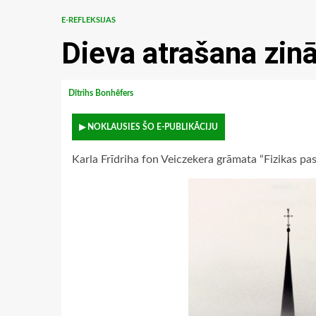
E-REFLEKSIJAS
Dieva atrašana zin
Dītrihs Bonhēfers
▶ NOKLAUSIES ŠO E-PUBLIKĀCIJU
Karla Frīdriha fon Veiczekera grāmata “Fizikas pa