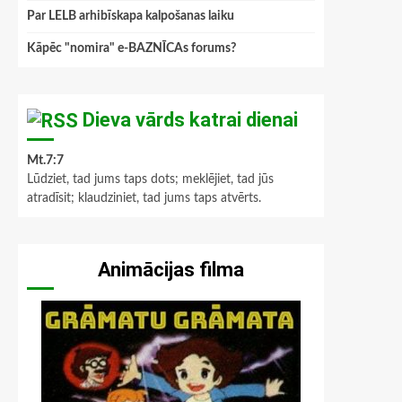
Par LELB arhibīskapa kalpošanas laiku
Kāpēc "nomira" e-BAZNĪCAs forums?
Dieva vārds katrai dienai
Mt.7:7
Lūdziet, tad jums taps dots; meklējiet, tad jūs
atradīsit; klaudziniet, tad jums taps atvērts.
Animācijas filma