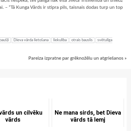
onācis nespēkā, tev palīgā nāk visa Svētā Trīsvienība un sniedz
. – “Tā Kunga Vārds ir stipra pils, taisnais dodas turp un top
ugiem
baušļi
Dieva vārda lietošana
liekulība
otrais bauslis
svētulīga
Pareiza izpratne par grēknožēlu un atgriešanos »
vārds un cilvēku
Ne mana sirds, bet Dieva
vārds
vārds tā lemj