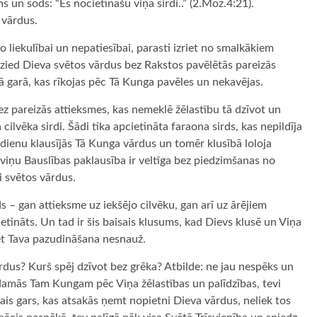
s un sods: “Es nocietināšu viņa sirdi..” (2.Moz.4:21).
 vārdus.
o liekulībai un nepatiesībai, parasti izriet no smalkākiem
dzied Dieva svētos vārdus bez Rakstos pavēlētās pareizās
sīgā garā, kas rīkojas pēc Tā Kunga pavēles un nekavējas.
ez pareizās attieksmes, kas nemeklē žēlastību tā dzīvot un
cilvēka sirdi. Šādi tika apcietināta faraona sirds, kas nepildīja
k dienu klausījās Tā Kunga vārdus un tomēr klusībā loloja
a viņu Bauslības paklausība ir veltīga bez piedzimšanas no
 svētos vārdus.
s – gan attieksme uz iekšējo cilvēku, gan arī uz ārējiem
tināts. Un tad ir šis baisais klusums, kad Dievs klusē un Viņa
 bet Tava pazudināšana nesnauž.
vārdus? Kurš spēj dzīvot bez grēka? Atbilde: ne jau nespēks un
zdamās Tam Kungam pēc Viņa žēlastības un palīdzības, tevi
ais gars, kas atsakās ņemt nopietni Dieva vārdus, neliek tos