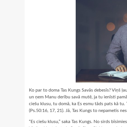
Ko par to doma Tas Kungs Savās debesīs? Viņš ļa
un ņem Manu derību savā mutē, ja tu ienīsti pamāc
ciešu klusu, tu domā, ka Es esmu tāds pats kā tu. 
(Ps.50:16, 17, 21). Jā, Tas Kungs to nepametis neso
“Es ciešu klusu,” saka Tas Kungs. No sirds bīsimie