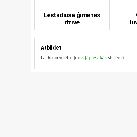
Lestadiusa ģimenes
dzīve
tu
Atbildēt
Lai komentētu, jums
jāpiesakās
sistēmā.