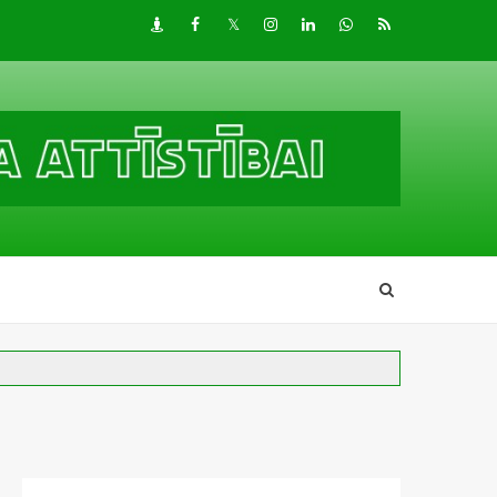
Draugiem
Facebook
Twitter
Instagram
LinkedIn
whatsapp
RSS