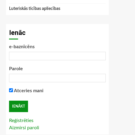
Luteriskās ticības apliecības
Ienāc
e-baznīcēns
Parole
Atceries mani
Reģistrēties
Aizmirsi paroli