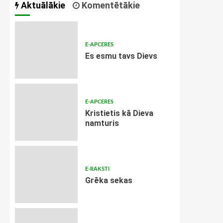
Aktuālākie
Komentētākie
E-APCERES
Es esmu tavs Dievs
E-APCERES
Kristietis kā Dieva
namturis
E-RAKSTI
Grēka sekas