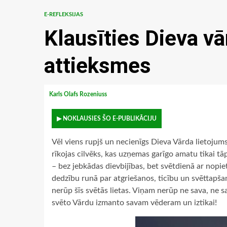
E-REFLEKSIJAS
Klausīties Dieva v
attieksmes
Karls Olafs Rozeniuss
▶ NOKLAUSIES ŠO E-PUBLIKĀCIJU
Vēl viens rupjš un necienīgs Dieva Vārda lietojum
rīkojas cilvēks, kas uzņemas garīgo amatu tikai tāp
– bez jebkādas dievbijības, bet svētdienā ar nopie
dedzību runā par atgriešanos, ticību un svēttapš
nerūp šīs svētās lietas. Viņam nerūp ne sava, ne sa
svēto Vārdu izmanto savam vēderam un iztikai!