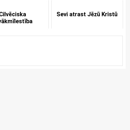
Cilvēciska
Sevi atrast Jēzū Kristū
vākmīlestība