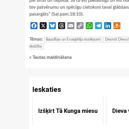
pie sirds un nepilda. Ja tu esi paklausīgs un esi n
tev patvērumu un spēcīgu cietoksni tavai glābšanai
pasargāts” (Sal.pam.18:10).
Facebook
X
Bluesky
Threads
Email
Copy
WhatsApp
Telegram
LinkedIn
Dra
Link
Tēmas:
Bauslības un Evaņģēlija noslēpumi
Desmit Dieva 
dedzība
Continue
« Tautas maldināšana
Reading
Ieskaties
Izšķirt Tā Kunga miesu
Dieva 