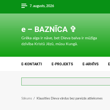
Skip
7. augusts, 2026
to
content
e – BAZNĪCA ✞
Grēka alga ir nāve, bet Dieva balva ir mūžīga
dzīvība Kristū Jēzū, mūsu Kungā.
E-KONTAKTI
E-PROJEKTS
E-ARHĪVS
Sākums
Klausīties Dieva vārdus bez pareizās attieksmes