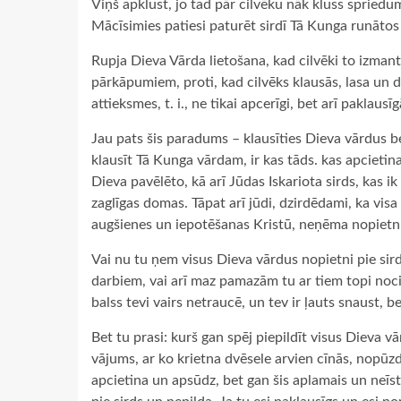
Viņš apklust, jo tad pār cilvēku nāk kluss spriedum
Mācīsimies patiesi paturēt sirdī Tā Kunga runātos
Rupja Dieva Vārda lietošana, kad cilvēki to izmant
pārkāpumiem, proti, kad cilvēks klausās, lasa un 
attieksmes, t. i., ne tikai apcerīgi, bet arī paklau
Jau pats šis paradums – klausīties Dieva vārdus b
klausīt Tā Kunga vārdam, ir kas tāds. kas apcietina 
Dieva pavēlēto, kā arī Jūdas Iskariota sirds, kas i
zaglīgas domas. Tāpat arī jūdi, dzirdēdami, ka vis
augšienes un iepotēšanas Kristū, neņēma nopietni
Vai nu tu ņem visus Dieva vārdus nopietni pie sird
darbiem, vai arī maz pamazām tu ar tiem topi nocie
balss tevi vairs netraucē, un tev ir ļauts snaust,
Bet tu prasi: kurš gan spēj piepildīt visus Dieva 
vājums, ar ko krietna dvēsele arvien cīnās, nopū
apcietina un apsūdz, bet gan šis aplamais un neīst