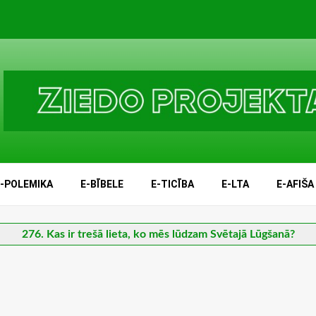
E-POLEMIKA
E-BĪBELE
E-TICĪBA
E-LTA
E-AFIŠA
276. Kas ir trešā lieta, ko mēs lūdzam Svētajā Lūgšanā?