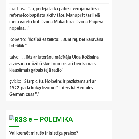
martinsz
: “
Jā, pēdējā laikā patiesi vērojama liela
reformēto baptistu aktivitāte. Manuprāt tas lielā
mērā varētu būt Džona Makartura, Džona Paipera
nopelns…
”
Roberto
: “
līdzībā es teiktu: .. suņi rej, bet karavāna
iet tālāk.
”
talyc
: “
…līdz ar luterāņu mācītāja Ulda Rožkalna
aiziešanu mūžībā šķiet nomiris arī beidzamais
klausāmais gabals tajā radio
”
gviclo
: “
Starp citu, Holbeins ir pazīstams arī ar
1522. gada kokgriezumu "Luters kā Hercules
Germanicuss ".
”
e – POLEMIKA
Vai kremēt mirušo ir kristīga prakse?