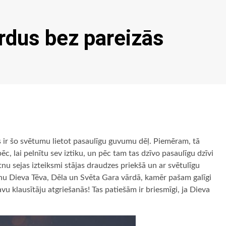
ārdus bez pareizās
s ir šo svētumu lietot pasaulīgu guvumu dēļ. Piemēram, tā
ēc, lai pelnītu sev iztiku, un pēc tam tas dzīvo pasaulīgu dzīvi
tnu sejas izteiksmi stājas draudzes priekšā un ar svētulīgu
anu Dieva Tēva, Dēla un Svēta Gara vārdā, kamēr pašam galīgi
vu klausītāju atgriešanās! Tas patiešām ir briesmīgi, ja Dieva