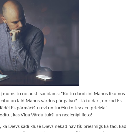
uj mums to nojaust, sacīdams: “Ko tu daudzini Manus likumus
ību un laid Manus vārdus pār galvu?.. Tā tu dari, un kad Es
Tādēļ Es pārmācīšu tevi un turēšu to tev acu priekša”
dītu, kas Viņa Vārdu tukši un necienīgi lieto!
s, ka Dievs šādi klusē Dievs nekad nav tik briesmīgs kā tad, kad