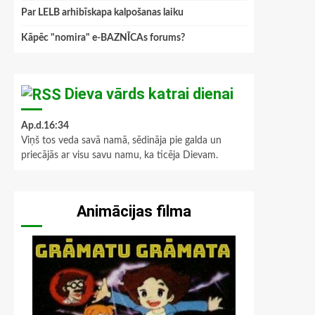
Par LELB arhibīskapa kalpošanas laiku
Kāpēc "nomira" e-BAZNĪCAs forums?
Dieva vārds katrai dienai
Ap.d.16:34
Viņš tos veda savā namā, sēdināja pie galda un
priecājās ar visu savu namu, ka ticēja Dievam.
Animācijas filma