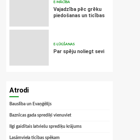
E-MĀCĪBA
Vajadzība pēc grēku
piedošanas un ticības
E-LŪGŠANAS
Par spēju noliegt sevi
Atrodi
Bauslība un Evaņģēlijs
Baznīcas gada sprediķi vienuviet
Ilgi gaidītais latviešu sprediķu krājums
Lasāmviela ticības spēkam