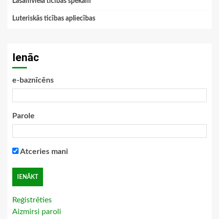
Lasāmviela ticības spēkam
Luteriskās ticības apliecības
Ienāc
e-baznīcēns
Parole
Atceries mani
Reģistrēties
Aizmirsi paroli