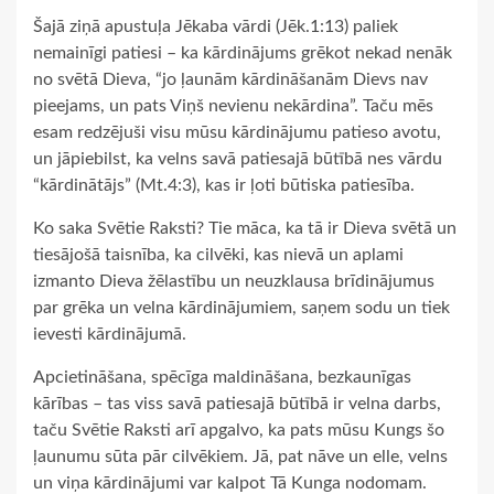
Šajā ziņā apustuļa Jēkaba vārdi (Jēk.1:13) paliek
nemainīgi patiesi – ka kārdinājums grēkot nekad nenāk
no svētā Dieva, “jo ļaunām kārdināšanām Dievs nav
pieejams, un pats Viņš nevienu nekārdina”. Taču mēs
esam redzējuši visu mūsu kārdinājumu patieso avotu,
un jāpiebilst, ka velns savā patiesajā būtībā nes vārdu
“kārdinātājs” (Mt.4:3), kas ir ļoti būtiska patiesība.
Ko saka Svētie Raksti? Tie māca, ka tā ir Dieva svētā un
tiesājošā taisnība, ka cilvēki, kas nievā un aplami
izmanto Dieva žēlastību un neuzklausa brīdinājumus
par grēka un velna kārdinājumiem, saņem sodu un tiek
ievesti kārdinājumā.
Apcietināšana, spēcīga maldināšana, bezkaunīgas
kārības – tas viss savā patiesajā būtībā ir velna darbs,
taču Svētie Raksti arī apgalvo, ka pats mūsu Kungs šo
ļaunumu sūta pār cilvēkiem. Jā, pat nāve un elle, velns
un viņa kārdinājumi var kalpot Tā Kunga nodomam.