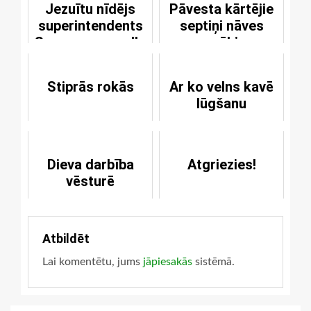
Jezuītu nīdējs
Pāvesta kārtējie
superintendents
septiņi nāves
Samsons un vella
grēki
kalpi
Stiprās rokās
Ar ko velns kavē
lūgšanu
Dieva darbība
Atgriezies!
vēsturē
Atbildēt
Lai komentētu, jums
jāpiesakās
sistēmā.