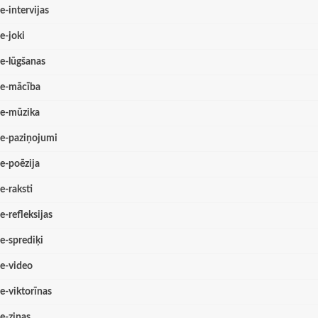
e-intervijas
e-joki
e-lūgšanas
e-mācība
e-mūzika
e-paziņojumi
e-poēzija
e-raksti
e-refleksijas
e-sprediķi
e-video
e-viktorīnas
e-ziņas