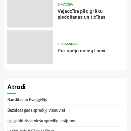
E-MĀCĪBA
Vajadzība pēc grēku
piedošanas un ticības
E-LŪGŠANAS
Par spēju noliegt sevi
Atrodi
Bauslība un Evaņģēlijs
Baznīcas gada sprediķi vienuviet
Ilgi gaidītais latviešu sprediķu krājums