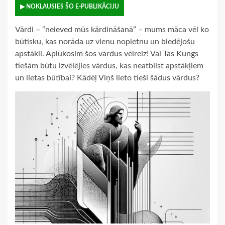
▶ NOKLAUSIES ŠO E-PUBLIKĀCIJU
Vārdi – “neieved mūs kārdināšanā” – mums māca vēl ko
būtisku, kas norāda uz vienu nopietnu un biedējošu
apstākli. Aplūkosim šos vārdus vēlreiz! Vai Tas Kungs
tiešām būtu izvēlējies vārdus, kas neatbilst apstākļiem
un lietas būtībai? Kādēļ Viņš lieto tieši šādus vārdus?