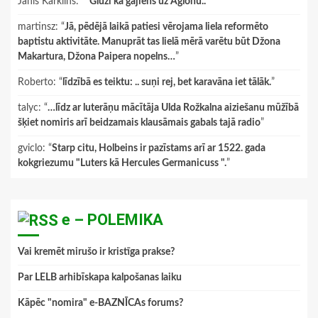
Janis Karklins
: “
"Gluži kā gājiens uz Aglonu.."
”
martinsz
: “
Jā, pēdējā laikā patiesi vērojama liela reformēto
baptistu aktivitāte. Manuprāt tas lielā mērā varētu būt Džona
Makartura, Džona Paipera nopelns…
”
Roberto
: “
līdzībā es teiktu: .. suņi rej, bet karavāna iet tālāk.
”
talyc
: “
…līdz ar luterāņu mācītāja Ulda Rožkalna aiziešanu mūžībā
šķiet nomiris arī beidzamais klausāmais gabals tajā radio
”
gviclo
: “
Starp citu, Holbeins ir pazīstams arī ar 1522. gada
kokgriezumu "Luters kā Hercules Germanicuss ".
”
e – POLEMIKA
Vai kremēt mirušo ir kristīga prakse?
Par LELB arhibīskapa kalpošanas laiku
Kāpēc "nomira" e-BAZNĪCAs forums?