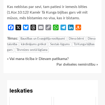
Kas nebīstas par sevi, tam patiesi ir iemesls bīties
(1.Kor.10:12)! Kamēr Tā Kunga bijības gars vēl mīt
mūsos, mēs bīstamies no visa, kas ir bīstams.
Facebook
X
Bluesky
Threads
Email
Copy
WhatsApp
Telegram
LinkedIn
Draugiem
Link
Tēmas:
Bauslības un Evaņģēlija noslēpumi
Dieva bērni
Dieva
taisnība
kārdinājums grēkot
Sestais lūgums
Tā Kunga bijības
gars
Tēvreizes sestā lūgšana
Continue
« Vai mana ticība ir Dievam patīkama?
Par dvēseles nemirstību »
Reading
Ieskaties