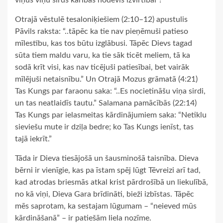
viņus viņu sirds kārībās nodevis izvirtībai”!
Otrajā vēstulē tesaloniķiešiem (2:10–12) apustulis
Pāvils raksta: “..tāpēc ka tie nav pieņēmuši patieso
mīlestību, kas tos būtu izglābusi. Tāpēc Dievs tagad
sūta tiem maldu varu, ka tie sāk ticēt meliem, tā ka
sodā krīt visi, kas nav ticējuši patiesībai, bet vairāk
mīlējuši netaisnību.” Un Otrajā Mozus grāmatā (4:21)
Tas Kungs par faraonu saka: “..Es nocietināšu viņa sirdi,
un tas neatlaidīs tautu.” Salamana pamācībās (22:14)
Tas Kungs par ielasmeitas kārdinājumiem saka: “Netiklu
sieviešu mute ir dziļa bedre; ko Tas Kungs ienīst, tas
tajā iekrīt.”
Tāda ir Dieva tiesājošā un šausminošā taisnība. Dieva
bērni ir vienīgie, kas pa īstam spēj lūgt Tēvreizi arī tad,
kad atrodas briesmās atkal krist pārdrošībā un liekulībā,
no kā viņi, Dieva Gara brīdināti, bieži izbīstas. Tāpēc
mēs saprotam, ka sestajam lūgumam – “neieved mūs
kārdināšanā” – ir patiešām liela nozīme.