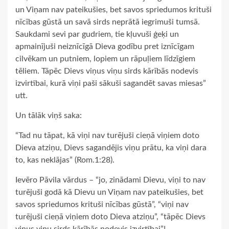
un Viņam nav pateikušies, bet savos spriedumos krituši
nīcības gūstā un savā sirds neprātā iegrimuši tumsā.
Saukdami sevi par gudriem, tie kļuvuši ģeķi un
apmainījuši neiznīcīgā Dieva godību pret iznīcīgam
cilvēkam un putniem, lopiem un rāpuļiem līdzīgiem
tēliem. Tāpēc Dievs viņus viņu sirds kārībās nodevis
izvirtībai, kurā viņi paši sākuši sagandēt savas miesas”
utt.
Un tālāk viņš saka:
“Tad nu tāpat, kā viņi nav turējuši cieņā viņiem doto
Dieva atziņu, Dievs sagandējis viņu prātu, ka viņi dara
to, kas neklājas” (Rom.1:28).
Ievēro Pāvila vārdus – “jo, zinādami Dievu, viņi to nav
turējuši godā kā Dievu un Viņam nav pateikušies, bet
savos spriedumos krituši nīcības gūstā”, “viņi nav
turējuši cieņā viņiem doto Dieva atziņu”, “tāpēc Dievs