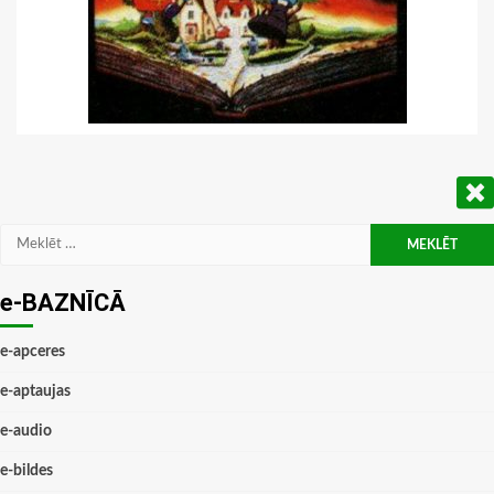
Meklēt:
e-BAZNĪCĀ
e-apceres
e-aptaujas
e-audio
e-bildes