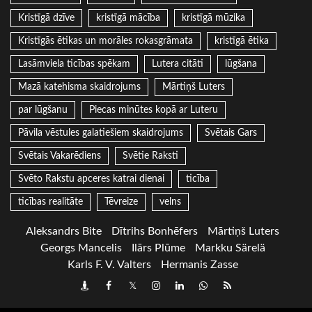
Kristīgā dzīve
kristīgā mācība
kristīgā mūzika
Kristīgās ētikas un morāles rokasgrāmata
kristīgā ētika
Lasāmviela ticības spēkam
Lutera citāti
lūgšana
Mazā katehisma skaidrojums
Mārtiņš Luters
par lūgšanu
Piecas minūtes kopā ar Luteru
Pāvila vēstules galatiešiem skaidrojums
Svētais Gars
Svētais Vakarēdiens
Svētie Raksti
Svēto Rakstu apceres katrai dienai
ticība
ticības realitāte
Tēvreize
velns
Aleksandrs Bite
Dītrihs Bonhēfers
Mārtiņš Luters
Georgs Mancelis
Ilārs Plūme
Markku Särelä
Karls F. V. Valters
Hermanis Zasse
Draugiem
Facebook
Twitter
Instagram
LinkedIn
whatsapp
RSS