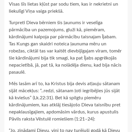
Visas šīs lietas kļūst par sodu tiem, kas ir nekrietni un
liekulīgi Viņa vaiga priekšā.
Turpretī Dieva bērniem šis ļaunums ir veselīga
pārmācība un pazemojums, gluži kā, piemēram,
kārdinājumi kalpoja par pārmācību taisnajam Ījabam.
Tas Kungs gan skaidri noteica ļaunuma mēru un
robežas, ciktāl tas var kaitēt dievbijīgajam vīram, tomēr
šie kārdinājumi bija tik smagi, ka pat Ījabs apgrēkojās
nepacietībā, jā, pat tā, ka nolādēja dienu, kad bija nācis
pasaulē.
Mēs lasām arī to, ka Kristus bija devis atļauju sātanam
sijāt mācekļus: “..redzi, sātanam ļoti iegribējies jūs sijāt
kā kviešus” (Lk.22:31). Bet kā spilgtu piemēru
kārdinājumiem, kas atklāj tiesājošo Dieva taisnību pret
nepaklausīgajiem, apdomāsim vārdus, kurus apustulis
Pāvils raksta Vēstulē romiešiem (1:21–24):
“Jo, zinādami Dievu, viņi to nav turējuši godā kā Dievu