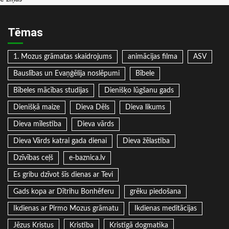
Tēmas
1. Mozus grāmatas skaidrojums
animācijas filma
ASV
Bauslības un Evaņģēlija noslēpumi
Bībele
Bībeles mācības studijas
Dienišķo lūgšanu gads
Dienišķā maize
Dieva Dēls
Dieva likums
Dieva mīlestība
Dieva vārds
Dieva Vārds katrai gada dienai
Dieva žēlastība
Dzīvības ceļš
e-baznica.lv
Es gribu dzīvot šīs dienas ar Tevi
Gads kopa ar Dītrihu Bonhēferu
grēku piedošana
Ikdienas ar Pirmo Mozus grāmatu
Ikdienas meditācijas
Jēzus Kristus
Kristība
Kristīgā dogmatika