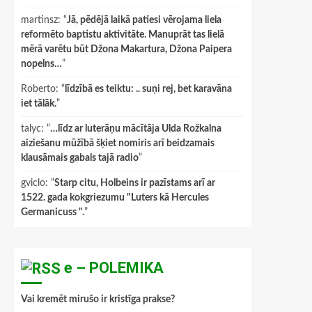
martinsz
: “
Jā, pēdējā laikā patiesi vērojama liela
reformēto baptistu aktivitāte. Manuprāt tas lielā
mērā varētu būt Džona Makartura, Džona Paipera
nopelns…
”
Roberto
: “
līdzībā es teiktu: .. suņi rej, bet karavāna
iet tālāk.
”
talyc
: “
…līdz ar luterāņu mācītāja Ulda Rožkalna
aiziešanu mūžībā šķiet nomiris arī beidzamais
klausāmais gabals tajā radio
”
gviclo
: “
Starp citu, Holbeins ir pazīstams arī ar
1522. gada kokgriezumu "Luters kā Hercules
Germanicuss ".
”
e – POLEMIKA
Vai kremēt mirušo ir kristīga prakse?