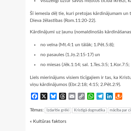
visužēlīgi uztur savus mīļotos ticībā ikreizi, 
Šī iemesla dēļ tie, kuri pretojas kārdinājumam un t
Dieva žēlastības (Rom.11:20-22).
Kārdinājumi uz ļaunu (nomaldinošās kārdināšanas
no velna (Mt.4:1 un tālāk; 1.Pēt.5:8);
no pasaules (1.Jņ.2:15-17) un
no miesas (Jēk.1:14; sal. 1.Tes.3:5; 1.Kor.7:5
Liels mierinājums visiem ticīgajiem ir tas, ka Krist
viņu kārdinājumos (Ebr.2:18; 4:15; 2.Pēt.2:9).
Facebook
X
Bluesky
Threads
Email
Copy
WhatsApp
Telegram
LinkedIn
Dra
Link
Tēmas:
Izdarītie grēki
Kristīgā dogmatika
mācība par c
Continue
« Kultūras faktors