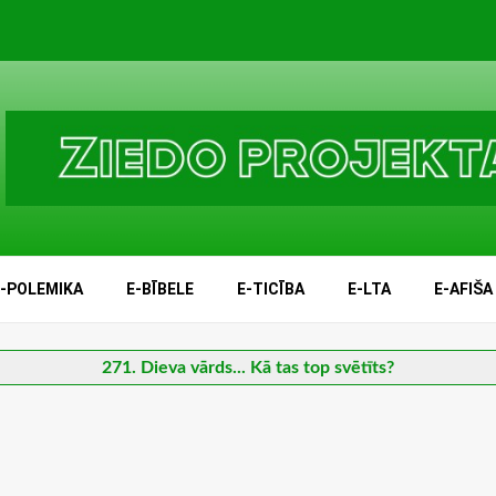
E-POLEMIKA
E-BĪBELE
E-TICĪBA
E-LTA
E-AFIŠA
271. Dieva vārds... Kā tas top svētīts?