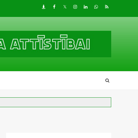
Draugiem
Facebook
Twitter
Instagram
LinkedIn
whatsapp
RSS