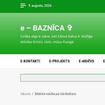
Skip
9. augusts, 2026
to
content
e – BAZNĪCA ✞
Grēka alga ir nāve, bet Dieva balva ir mūžīga
dzīvība Kristū Jēzū, mūsu Kungā.
E-KONTAKTI
E-PROJEKTS
E-ARHĪVS
Sākums
Bibliskā mācība par kārdināšanu