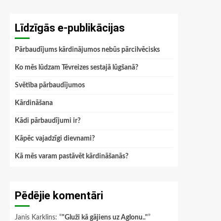
Līdzīgās e-publikācijas
Pārbaudījums kārdinājumos nebūs pārcilvēcisks
Ko mēs lūdzam Tēvreizes sestajā lūgšanā?
Svētība pārbaudījumos
Kārdināšana
Kādi pārbaudījumi ir?
Kāpēc vajadzīgi dievnami?
Kā mēs varam pastāvēt kārdināšanās?
Pēdējie komentāri
Janis Karklins
: “
"Gluži kā gājiens uz Aglonu.."
”