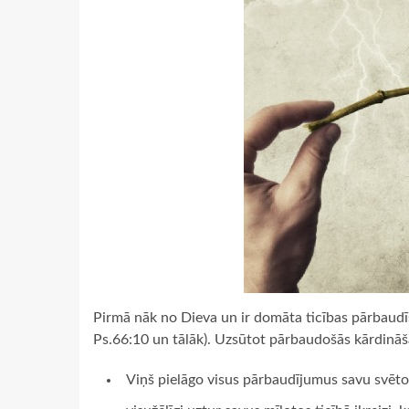
Pirmā nāk no Dieva un ir domāta ticības pārbaudī
Ps.66:10 un tālāk). Uzsūtot pārbaudošās kārdināš
Viņš pielāgo visus pārbaudījumus savu svēto