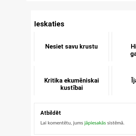
Reading
Ieskaties
Nesiet savu krustu
H
g
Kritika ekumēniskai
Ī
kustībai
Atbildēt
Lai komentētu, jums
jāpiesakās
sistēmā.