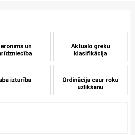
ieronīms un
Aktuālo grēku
arīdzniecība
klasifikācija
jaba izturība
Ordinācija caur roku
uzlikšanu