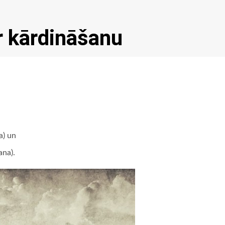
r kārdināšanu
a) un
ana).