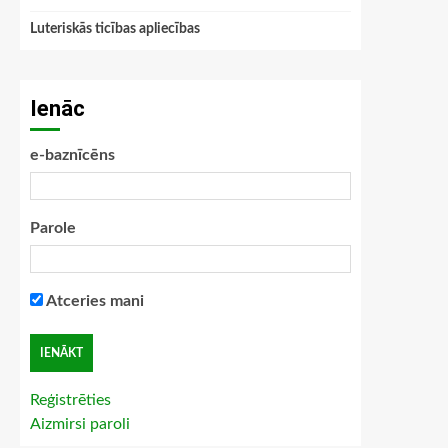
Luteriskās ticības apliecības
Ienāc
e-baznīcēns
Parole
Atceries mani
Reģistrēties
Aizmirsi paroli