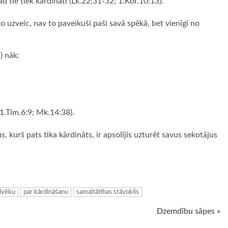
kad tie tiek kārdināti (Lk.22:31-32; 1.Kor.10:13).
o uzveic, nav to paveikuši paši savā spēkā, bet vienīgi no
) nāk:
; 1.Tim.6:9; Mk.14:38).
us, kurš pats tika kārdināts, ir apsolījis uzturēt savus sekotājus
ugiem
ilvēku
par kārdināšanu
samaitātības stāvoklis
Dzemdību sāpes »