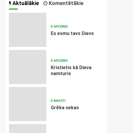
Aktuālākie
Komentētākie
E-APCERES
Es esmu tavs Dievs
E-APCERES
Kristietis kā Dieva
namturis
E-RAKSTI
Grēka sekas