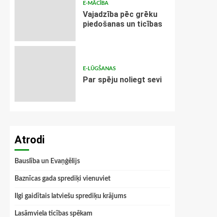
E-MĀCĪBA
Vajadzība pēc grēku
piedošanas un ticības
E-LŪGŠANAS
Par spēju noliegt sevi
Atrodi
Bauslība un Evaņģēlijs
Baznīcas gada sprediķi vienuviet
Ilgi gaidītais latviešu sprediķu krājums
Lasāmviela ticības spēkam