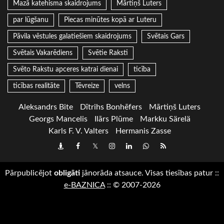
Mazā katehisma skaidrojums
Mārtiņš Luters
par lūgšanu
Piecas minūtes kopā ar Luteru
Pāvila vēstules galatiešiem skaidrojums
Svētais Gars
Svētais Vakarēdiens
Svētie Raksti
Svēto Rakstu apceres katrai dienai
ticība
ticības realitāte
Tēvreize
velns
Aleksandrs Bite
Dītrihs Bonhēfers
Mārtiņš Luters
Georgs Mancelis
Ilārs Plūme
Markku Särelä
Karls F. V. Valters
Hermanis Zasse
Draugiem
Facebook
Twitter
Instagram
LinkedIn
whatsapp
RSS
Pārpublicējot
obligāti
jānorāda atsauce. Visas tiesības patur
::
e-BAZNICA
::
© 2007-2026