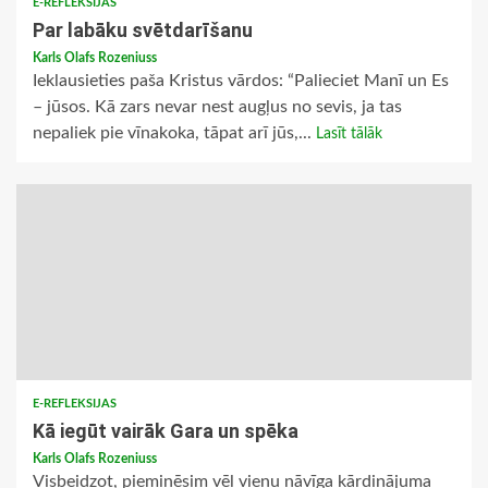
E-REFLEKSIJAS
Par labāku svētdarīšanu
Karls Olafs Rozeniuss
Ieklausieties paša Kristus vārdos: “Palieciet Manī un Es
– jūsos. Kā zars nevar nest augļus no sevis, ja tas
nepaliek pie vīnakoka, tāpat arī jūs,...
Lasīt tālāk
E-REFLEKSIJAS
Kā iegūt vairāk Gara un spēka
Karls Olafs Rozeniuss
Visbeidzot, pieminēsim vēl vienu nāvīga kārdinājuma