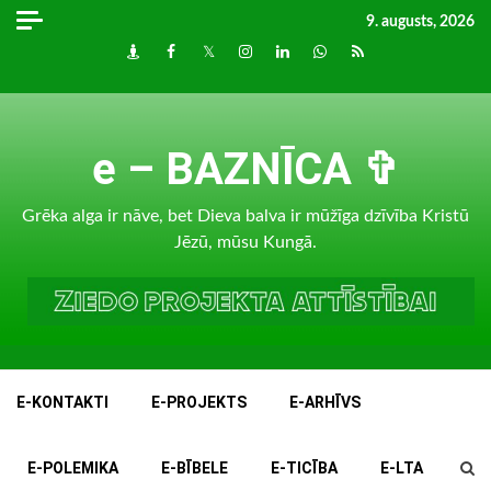
Skip
9. augusts, 2026
to
Draugiem
Facebook
Twitter
Instagram
LinkedIn
whatsapp
RSS
content
e – BAZNĪCA ✞
Grēka alga ir nāve, bet Dieva balva ir mūžīga dzīvība Kristū
Jēzū, mūsu Kungā.
E-KONTAKTI
E-PROJEKTS
E-ARHĪVS
E-POLEMIKA
E-BĪBELE
E-TICĪBA
E-LTA