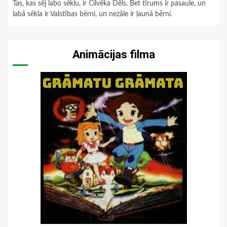
Tas, kas sēj labo sēklu, ir Cilvēka Dēls. Bet tīrums ir pasaule, un
labā sēkla ir Valstības bērni, un nezāle ir ļaunā bērni.
Animācijas filma