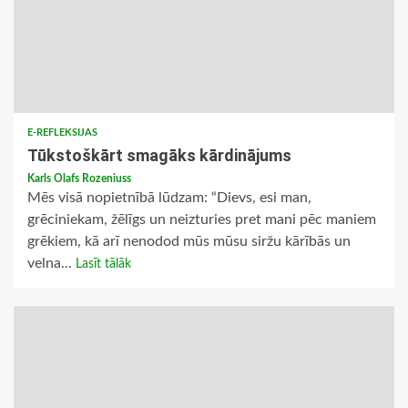
E-REFLEKSIJAS
Tūkstoškārt smagāks kārdinājums
Karls Olafs Rozeniuss
Mēs visā nopietnībā lūdzam: “Dievs, esi man,
grēciniekam, žēlīgs un neizturies pret mani pēc maniem
grēkiem, kā arī nenodod mūs mūsu siržu kārībās un
velna...
Lasīt tālāk