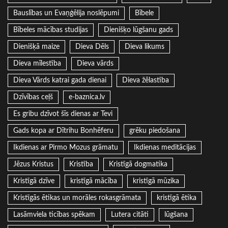
Bauslības un Evaņģēlija noslēpumi
Bībele
Bībeles mācības studijas
Dienišķo lūgšanu gads
Dienišķā maize
Dieva Dēls
Dieva likums
Dieva mīlestība
Dieva vārds
Dieva Vārds katrai gada dienai
Dieva žēlastība
Dzīvības ceļš
e-baznica.lv
Es gribu dzīvot šīs dienas ar Tevi
Gads kopa ar Dītrihu Bonhēferu
grēku piedošana
Ikdienas ar Pirmo Mozus grāmatu
Ikdienas meditācijas
Jēzus Kristus
Kristība
Kristīgā dogmatika
Kristīgā dzīve
kristīgā mācība
kristīgā mūzika
Kristīgās ētikas un morāles rokasgrāmata
kristīgā ētika
Lasāmviela ticības spēkam
Lutera citāti
lūgšana