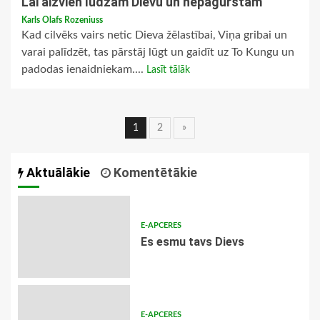
Lai aizvien lūdzam Dievu un nepagurstam
Karls Olafs Rozeniuss
Kad cilvēks vairs netic Dieva žēlastībai, Viņa gribai un
varai palīdzēt, tas pārstāj lūgt un gaidīt uz To Kungu un
padodas ienaidniekam....
Lasīt tālāk
Ziņu
1
2
»
navigācija
Aktuālākie
Komentētākie
E-APCERES
Es esmu tavs Dievs
E-APCERES