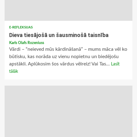
E-REFLEKSIJAS
Dieva tiesājošā un šausminošā taisnība
Karls Olafs Rozeniuss
Vārdi – “neieved mūs kārdināšanā” – mums māca vēl ko
būtisku, kas norāda uz vienu nopietnu un biedējošu
apstākli. Aplūkosim šos vārdus vēlreiz! Vai Tas...
Lasīt
tālāk