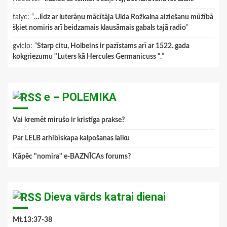
talyc
: “
…līdz ar luterāņu mācītāja Ulda Rožkalna aiziešanu mūžībā
šķiet nomiris arī beidzamais klausāmais gabals tajā radio
”
gviclo
: “
Starp citu, Holbeins ir pazīstams arī ar 1522. gada
kokgriezumu "Luters kā Hercules Germanicuss ".
”
e – POLEMIKA
Vai kremēt mirušo ir kristīga prakse?
Par LELB arhibīskapa kalpošanas laiku
Kāpēc "nomira" e-BAZNĪCAs forums?
Dieva vārds katrai dienai
Mt.13:37-38