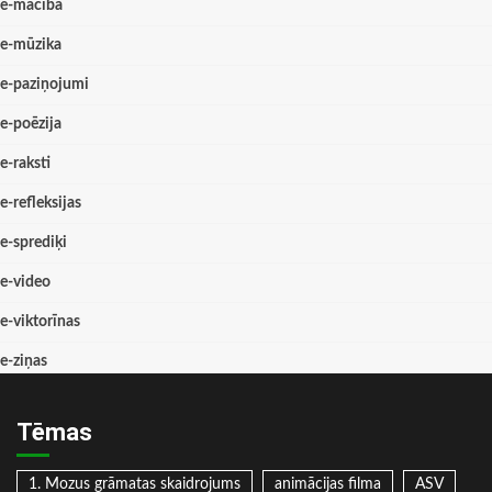
e-mācība
e-mūzika
e-paziņojumi
e-poēzija
e-raksti
e-refleksijas
e-sprediķi
e-video
e-viktorīnas
e-ziņas
Tēmas
1. Mozus grāmatas skaidrojums
animācijas filma
ASV