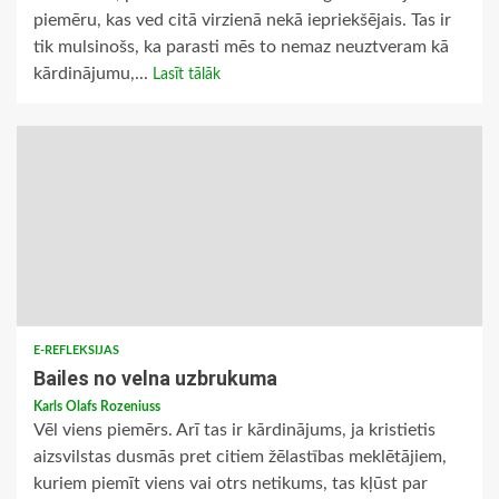
piemēru, kas ved citā virzienā nekā iepriekšējais. Tas ir
tik mulsinošs, ka parasti mēs to nemaz neuztveram kā
kārdinājumu,...
Lasīt tālāk
E-REFLEKSIJAS
Bailes no velna uzbrukuma
Karls Olafs Rozeniuss
Vēl viens piemērs. Arī tas ir kārdinājums, ja kristietis
aizsvilstas dusmās pret citiem žēlastības meklētājiem,
kuriem piemīt viens vai otrs netikums, tas kļūst par