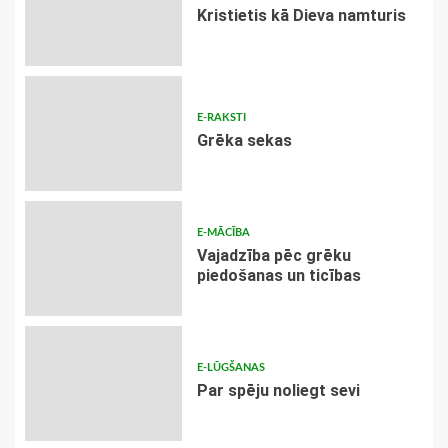
Kristietis kā Dieva namturis
E-RAKSTI
Grēka sekas
E-MĀCĪBA
Vajadzība pēc grēku
piedošanas un ticības
E-LŪGŠANAS
Par spēju noliegt sevi