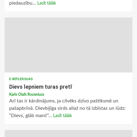
piedauzību...
Lasīt tālāk
E-REFLEKSIJAS
Dievs lepniem turas pretī
Karls Olafs Rozeniuss
Arī tas ir kārdinājums, ja cilvēks dzīvo paštīksmē un
pašapbrīnā. Dievbijīga sirds allaž no tā izbīstas un lūdz:
“Dievs, glāb mani!”...
Lasīt tālāk