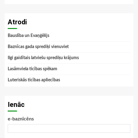
Atrodi
Bauslība un Evaņģēlijs
Baznīcas gada sprediķi vienuviet
Ilgi gaidītais latviešu sprediķu krājums
Lasāmviela ticības spēkam
Luteriskās ticības apliecības
Ienāc
e-baznīcēns