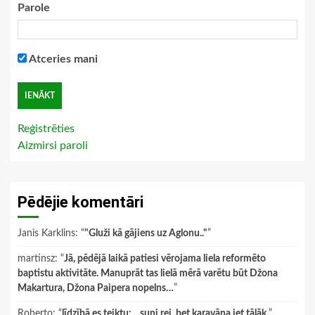
Parole
Atceries mani
Reģistrēties
Aizmirsi paroli
Pēdējie komentāri
Janis Karklins
: “
"Gluži kā gājiens uz Aglonu.."
”
martinsz
: “
Jā, pēdējā laikā patiesi vērojama liela reformēto
baptistu aktivitāte. Manuprāt tas lielā mērā varētu būt Džona
Makartura, Džona Paipera nopelns…
”
Roberto
: “
līdzībā es teiktu: .. suņi rej, bet karavāna iet tālāk.
”