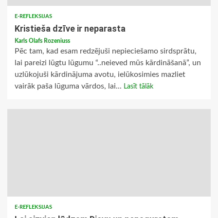
E-REFLEKSIJAS
Kristieša dzīve ir neparasta
Karls Olafs Rozeniuss
Pēc tam, kad esam redzējuši nepieciešamo sirdsprātu,
lai pareizi lūgtu lūgumu “..neieved mūs kārdināšanā”, un
uzlūkojuši kārdinājuma avotu, ielūkosimies mazliet
vairāk paša lūguma vārdos, lai...
Lasīt tālāk
E-REFLEKSIJAS