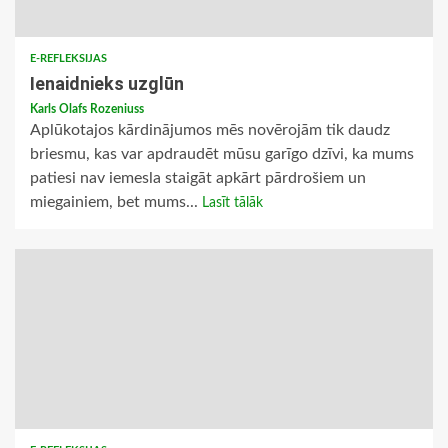
E-REFLEKSIJAS
Ienaidnieks uzglūn
Karls Olafs Rozeniuss
Aplūkotajos kārdinājumos mēs novērojām tik daudz
briesmu, kas var apdraudēt mūsu garīgo dzīvi, ka mums
patiesi nav iemesla staigāt apkārt pārdrošiem un
miegainiem, bet mums...
Lasīt tālāk