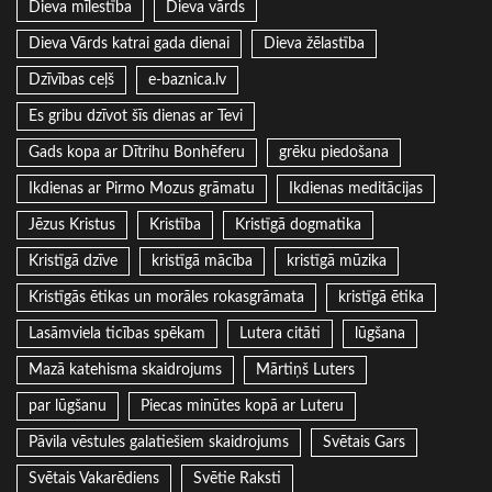
Dieva mīlestība
Dieva vārds
Dieva Vārds katrai gada dienai
Dieva žēlastība
Dzīvības ceļš
e-baznica.lv
Es gribu dzīvot šīs dienas ar Tevi
Gads kopa ar Dītrihu Bonhēferu
grēku piedošana
Ikdienas ar Pirmo Mozus grāmatu
Ikdienas meditācijas
Jēzus Kristus
Kristība
Kristīgā dogmatika
Kristīgā dzīve
kristīgā mācība
kristīgā mūzika
Kristīgās ētikas un morāles rokasgrāmata
kristīgā ētika
Lasāmviela ticības spēkam
Lutera citāti
lūgšana
Mazā katehisma skaidrojums
Mārtiņš Luters
par lūgšanu
Piecas minūtes kopā ar Luteru
Pāvila vēstules galatiešiem skaidrojums
Svētais Gars
Svētais Vakarēdiens
Svētie Raksti