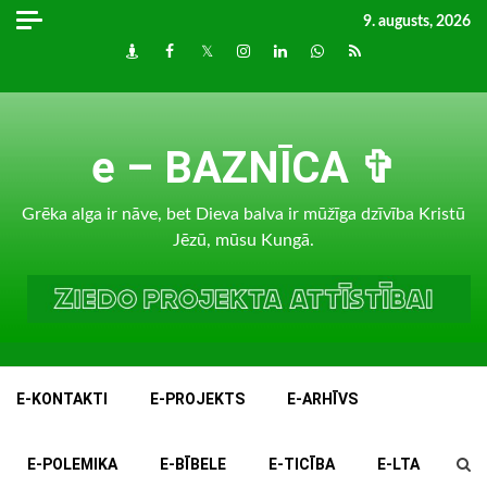
Skip
9. augusts, 2026
to
Draugiem
Facebook
Twitter
Instagram
LinkedIn
whatsapp
RSS
content
e – BAZNĪCA ✞
Grēka alga ir nāve, bet Dieva balva ir mūžīga dzīvība Kristū
Jēzū, mūsu Kungā.
E-KONTAKTI
E-PROJEKTS
E-ARHĪVS
E-POLEMIKA
E-BĪBELE
E-TICĪBA
E-LTA