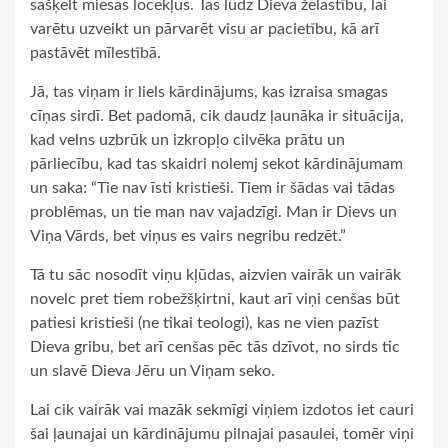
sašķelt miesas locekļus. Tas lūdz Dieva žēlastību, lai
varētu uzveikt un pārvarēt visu ar pacietību, kā arī
pastāvēt mīlestībā.
Jā, tas viņam ir liels kārdinājums, kas izraisa smagas
cīņas sirdī. Bet padomā, cik daudz ļaunāka ir situācija,
kad velns uzbrūk un izkropļo cilvēka prātu un
pārliecību, kad tas skaidri nolemj sekot kārdinājumam
un saka: “Tie nav īsti kristieši. Tiem ir šādas vai tādas
problēmas, un tie man nav vajadzīgi. Man ir Dievs un
Viņa Vārds, bet viņus es vairs negribu redzēt.”
Tā tu sāc nosodīt viņu kļūdas, aizvien vairāk un vairāk
novelc pret tiem robežšķirtni, kaut arī viņi cenšas būt
patiesi kristieši (ne tikai teologi), kas ne vien pazīst
Dieva gribu, bet arī cenšas pēc tās dzīvot, no sirds tic
un slavē Dieva Jēru un Viņam seko.
Lai cik vairāk vai mazāk sekmīgi viņiem izdotos iet cauri
šai ļaunajai un kārdinājumu pilnajai pasaulei, tomēr viņi