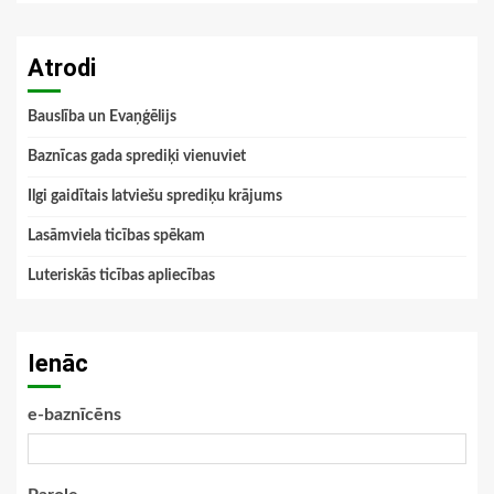
Atrodi
Bauslība un Evaņģēlijs
Baznīcas gada sprediķi vienuviet
Ilgi gaidītais latviešu sprediķu krājums
Lasāmviela ticības spēkam
Luteriskās ticības apliecības
Ienāc
e-baznīcēns