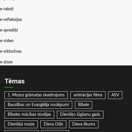
e-raksti
e-refleksijas
e-sprediķi
e-video
e-viktorīnas
e-ziņas
Tēmas
1. Mozus grāmatas skaidrojums
animācijas filma
ASV
Bauslības un Evaņģēlija noslēpumi
Bībele
Bībeles mācības studijas
Dienišķo lūgšanu gads
Dienišķā maize
Dieva Dēls
Dieva likums