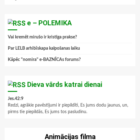
e – POLEMIKA
Vai kremēt mirušo ir kristīga prakse?
Par LELB arhibīskapa kalpošanas laiku
Kāpēc "nomira" e-BAZNĪCAs forums?
Dieva vārds katrai dienai
Jes.42:9
Redzi, agrākie pavēstījumi ir piepildīti, Es jums dodu jaunus, un,
pirms tie piepildās, Es jums tos pasludinu.
Animācijas filma