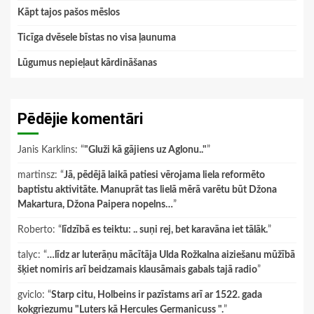
Kāpt tajos pašos mēslos
Ticīga dvēsele bīstas no visa ļaunuma
Lūgumus nepieļaut kārdināšanas
Pēdējie komentāri
Janis Karklins
: “
"Gluži kā gājiens uz Aglonu.."
”
martinsz
: “
Jā, pēdējā laikā patiesi vērojama liela reformēto
baptistu aktivitāte. Manuprāt tas lielā mērā varētu būt Džona
Makartura, Džona Paipera nopelns…
”
Roberto
: “
līdzībā es teiktu: .. suņi rej, bet karavāna iet tālāk.
”
talyc
: “
…līdz ar luterāņu mācītāja Ulda Rožkalna aiziešanu mūžībā
šķiet nomiris arī beidzamais klausāmais gabals tajā radio
”
gviclo
: “
Starp citu, Holbeins ir pazīstams arī ar 1522. gada
kokgriezumu "Luters kā Hercules Germanicuss ".
”