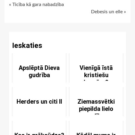
Continue
« Ticība kā gara nabadzība
Debesis un elle »
Reading
Ieskaties
Apslēptā Dieva
Vienīgā īstā
gudrība
kristiešu
baznīca?
Herders un citi II
Ziemassvētki
piepilda lielo
apsolījumu