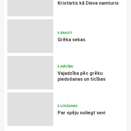
Kristietis kā Dieva namturis
E-RAKSTI
Grēka sekas
E-MĀCĪBA
Vajadzība pēc grēku
piedošanas un ticības
E-LŪGŠANAS
Par spēju noliegt sevi