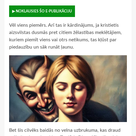
▶ NOKLAUSIES ŠO E-PUBLIKĀCIJU
Vēl viens piemērs. Arī tas ir kārdinājums, ja kristietis
aizsvilstas dusmās pret citiem žēlastības meklētājiem,
kuriem piemīt viens vai otrs netikums, tas kļūst par
piedauzību un sāk runāt ļaunu.
Bet šis cilvēks baidās no velna uzbrukuma, kas draud