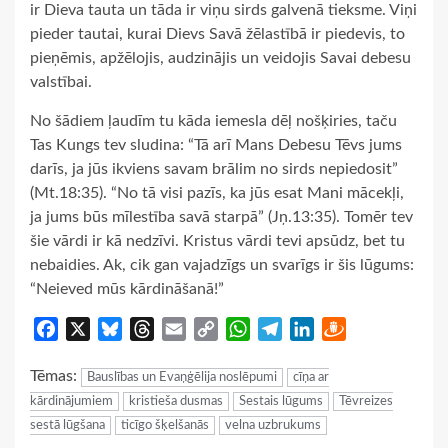
ir Dieva tauta un tāda ir viņu sirds galvenā tieksme. Viņi
pieder tautai, kurai Dievs Savā žēlastībā ir piedevis, to
pieņēmis, apžēlojis, audzinājis un veidojis Savai debesu
valstībai.
No šādiem ļaudīm tu kāda iemesla dēļ nošķiries, taču
Tas Kungs tev sludina: “Tā arī Mans Debesu Tēvs jums
darīs, ja jūs ikviens savam brālim no sirds nepiedosit”
(Mt.18:35). “No tā visi pazīs, ka jūs esat Mani mācekļi,
ja jums būs mīlestība savā starpā” (Jņ.13:35). Tomēr tev
šie vārdi ir kā nedzīvi. Kristus vārdi tevi apsūdz, bet tu
nebaidies. Ak, cik gan vajadzīgs un svarīgs ir šis lūgums:
“Neieved mūs kārdināšanā!”
Facebook
X
Bluesky
Threads
Email
Copy
WhatsApp
Telegram
LinkedIn
Draugiem
Link
Tēmas:
Bauslības un Evaņģēlija noslēpumi
cīņa ar
kārdinājumiem
kristieša dusmas
Sestais lūgums
Tēvreizes
sestā lūgšana
ticīgo šķelšanās
velna uzbrukums