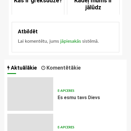
Kas ir grēksūdze?
Kādēļ mums ir
jālūdz
Atbildēt
Lai komentētu, jums
jāpiesakās
sistēmā.
Aktuālākie
Komentētākie
E-APCERES
Es esmu tavs Dievs
E-APCERES