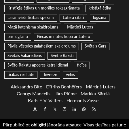
Kristīgās ētikas un morāles rokasgrāmata
kristīgā ētika
Lasāmviela ticības spēkam
Lutera citāti
lūgšana
Mazā katehisma skaidrojums
Mārtiņš Luters
par lūgšanu
Piecas minūtes kopā ar Luteru
Pāvila vēstules galatiešiem skaidrojums
Svētais Gars
Svētais Vakarēdiens
Svētie Raksti
Svēto Rakstu apceres katrai dienai
ticība
ticības realitāte
Tēvreize
velns
Aleksandrs Bite
Dītrihs Bonhēfers
Mārtiņš Luters
Georgs Mancelis
Ilārs Plūme
Markku Särelä
Karls F. V. Valters
Hermanis Zasse
Draugiem
Facebook
Twitter
Instagram
LinkedIn
whatsapp
RSS
Pārpublicējot
obligāti
jānorāda atsauce. Visas tiesības patur
::