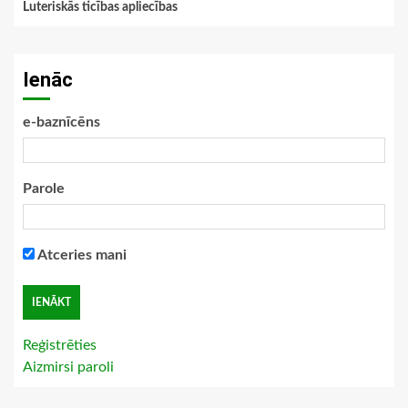
Luteriskās ticības apliecības
Ienāc
e-baznīcēns
Parole
Atceries mani
Reģistrēties
Aizmirsi paroli