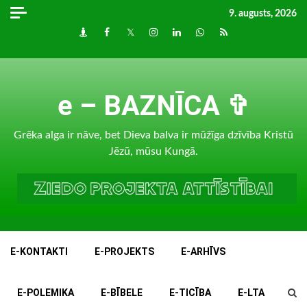
Skip
9. augusts, 2026
to
Draugiem
Facebook
Twitter
Instagram
LinkedIn
whatsapp
RSS
content
e – BAZNĪCA ✞
Grēka alga ir nāve, bet Dieva balva ir mūžīga dzīvība Kristū
Jēzū, mūsu Kungā.
E-KONTAKTI
E-PROJEKTS
E-ARHĪVS
E-POLEMIKA
E-BĪBELE
E-TICĪBA
E-LTA