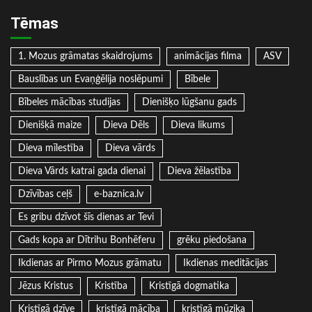
Tēmas
1. Mozus grāmatas skaidrojums
animācijas filma
ASV
Bauslības un Evaņģēlija noslēpumi
Bībele
Bībeles mācības studijas
Dienišķo lūgšanu gads
Dienišķā maize
Dieva Dēls
Dieva likums
Dieva mīlestība
Dieva vārds
Dieva Vārds katrai gada dienai
Dieva žēlastība
Dzīvības ceļš
e-baznica.lv
Es gribu dzīvot šīs dienas ar Tevi
Gads kopa ar Dītrihu Bonhēferu
grēku piedošana
Ikdienas ar Pirmo Mozus grāmatu
Ikdienas meditācijas
Jēzus Kristus
Kristība
Kristīgā dogmatika
Kristīgā dzīve
kristīgā mācība
kristīgā mūzika