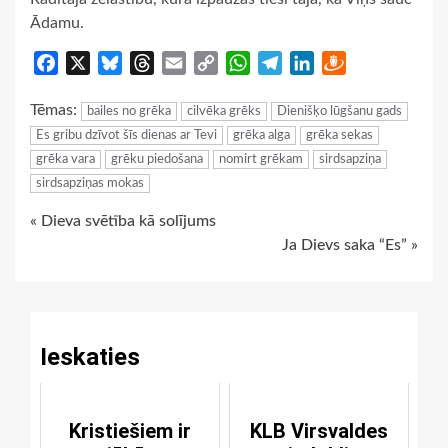
Ādamu.
Facebook
X
Bluesky
Threads
Email
Copy
WhatsApp
Telegram
LinkedIn
Draugiem
Link
Tēmas:
bailes no grēka
cilvēka grēks
Dienišķo lūgšanu gads
Es gribu dzīvot šīs dienas ar Tevi
grēka alga
grēka sekas
grēka vara
grēku piedošana
nomirt grēkam
sirdsapziņa
sirdsapziņas mokas
Continue
« Dieva svētība kā solījums
Ja Dievs saka “Es” »
Reading
Ieskaties
Kristiešiem ir
KLB Virsvaldes