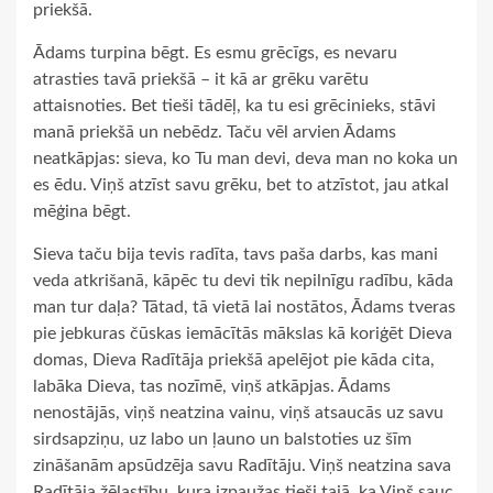
priekšā.
Ādams turpina bēgt. Es esmu grēcīgs, es nevaru
atrasties tavā priekšā – it kā ar grēku varētu
attaisnoties. Bet tieši tādēļ, ka tu esi grēcinieks, stāvi
manā priekšā un nebēdz. Taču vēl arvien Ādams
neatkāpjas: sieva, ko Tu man devi, deva man no koka un
es ēdu. Viņš atzīst savu grēku, bet to atzīstot, jau atkal
mēģina bēgt.
Sieva taču bija tevis radīta, tavs paša darbs, kas mani
veda atkrišanā, kāpēc tu devi tik nepilnīgu radību, kāda
man tur daļa? Tātad, tā vietā lai nostātos, Ādams tveras
pie jebkuras čūskas iemācītās mākslas kā koriģēt Dieva
domas, Dieva Radītāja priekšā apelējot pie kāda cita,
labāka Dieva, tas nozīmē, viņš atkāpjas. Ādams
nenostājās, viņš neatzina vainu, viņš atsaucās uz savu
sirdsapziņu, uz labo un ļauno un balstoties uz šīm
zināšanām apsūdzēja savu Radītāju. Viņš neatzina sava
Radītāja žēlastību, kura izpaužas tieši tajā, ka Viņš sauc