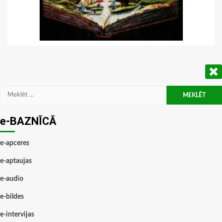
Meklēt:
e-BAZNĪCĀ
e-apceres
e-aptaujas
e-audio
e-bildes
e-intervijas