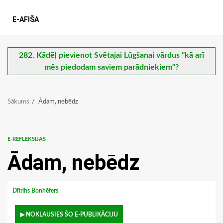
E-AFIŠA
282. Kādēļ pievienot Svētajai Lūgšanai vārdus "kā arī
mēs piedodam saviem parādniekiem"?
Sākums
Ādam, nebēdz
E-REFLEKSIJAS
Ādam, nebēdz
Dītrihs Bonhēfers
▶ NOKLAUSIES ŠO E-PUBLIKĀCIJU