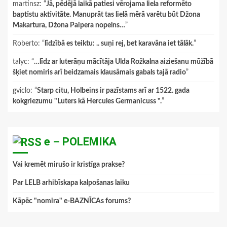
martinsz
: “
Jā, pēdējā laikā patiesi vērojama liela reformēto
baptistu aktivitāte. Manuprāt tas lielā mērā varētu būt Džona
Makartura, Džona Paipera nopelns…
”
Roberto
: “
līdzībā es teiktu: .. suņi rej, bet karavāna iet tālāk.
”
talyc
: “
…līdz ar luterāņu mācītāja Ulda Rožkalna aiziešanu mūžībā
šķiet nomiris arī beidzamais klausāmais gabals tajā radio
”
gviclo
: “
Starp citu, Holbeins ir pazīstams arī ar 1522. gada
kokgriezumu "Luters kā Hercules Germanicuss ".
”
e – POLEMIKA
Vai kremēt mirušo ir kristīga prakse?
Par LELB arhibīskapa kalpošanas laiku
Kāpēc "nomira" e-BAZNĪCAs forums?