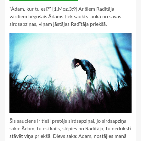
“Ādam, kur tu esi?” [1.Moz.3:9] Ar šiem Radītāja
vārdiem bēgošais Ādams tiek saukts laukā no savas
sirdsapziņas, viņam jāstājas Radītāja priekšā.
Šis sauciens ir tieši pretējs sirdsapziņai, jo sirdsapziņa
saka: Ādam, tu esi kails, slēpies no Radītāja, tu nedrīksti
stāvēt viņa priekšā. Dievs saka: Ādam, nostājies manā