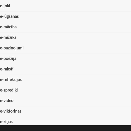
e-joki
e-lūgšanas
e-mācība
e-mūzika
e-paziņojumi
e-poēzija
e-raksti
e-refleksijas
e-sprediķi
e-video
e-viktorīnas
e-ziņas