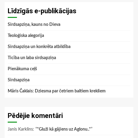
Līdzīgās e-publikācijas
Sirdsapziņa, kauns no Dieva
Teoloģiska alegorija
Sirdsapziņa un konkrēta atbildība
Ticība un laba sirdsapziņa
Pienākuma ceļš
Sirdsapziņa
Māris Čaklais: Dziesma par četriem baltiem krekliem
Pēdējie komentāri
Janis Karklins
: “
"Gluži kā gājiens uz Aglonu.."
”