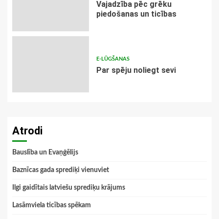
Vajadzība pēc grēku
piedošanas un ticības
E-LŪGŠANAS
Par spēju noliegt sevi
Atrodi
Bauslība un Evaņģēlijs
Baznīcas gada sprediķi vienuviet
Ilgi gaidītais latviešu sprediķu krājums
Lasāmviela ticības spēkam