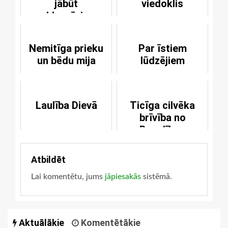
jābūt
viedoklis
paklausīgiem
varai
Nemitīga prieku
Par īstiem
un bēdu mija
lūdzējiem
Laulība Dievā
Ticīga cilvēka
brīvība no
Bauslības
Atbildēt
Lai komentētu, jums
jāpiesakās
sistēmā.
Aktuālākie
Komentētākie