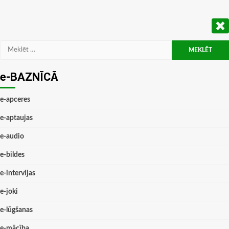
Meklēt:
e-BAZNĪCĀ
e-apceres
e-aptaujas
e-audio
e-bildes
e-intervijas
e-joki
e-lūgšanas
e-mācība