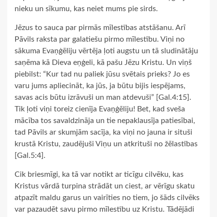
nieku un sīkumu, kas neiet mums pie sirds.
Jēzus to sauca par pirmās mīlestības atstāšanu. Arī
Pāvils raksta par galatiešu pirmo mīlestību. Viņi no
sākuma Evaņģēliju vērtēja ļoti augstu un tā sludinātāju
saņēma kā Dieva eņģeli, kā pašu Jēzu Kristu. Un viņš
piebilst: “Kur tad nu paliek jūsu svētais prieks? Jo es
varu jums apliecināt, ka jūs, ja būtu bijis iespējams,
savas acis būtu izrāvuši un man atdevuši” [Gal.4:15].
Tik ļoti viņi toreiz cienīja Evaņģēliju! Bet, kad sveša
mācība tos savaldzināja un tie nepaklausīja patiesībai,
tad Pāvils ar skumjām sacīja, ka viņi no jauna ir situši
krustā Kristu, zaudējuši Viņu un atkrituši no žēlastības
[Gal.5:4].
Cik briesmīgi, ka tā var notikt ar ticīgu cilvēku, kas
Kristus vārdā turpina strādāt un ciest, ar vērīgu skatu
atpazīt maldu garus un vairīties no tiem, jo šāds cilvēks
var pazaudēt savu pirmo mīlestību uz Kristu. Tādējādi