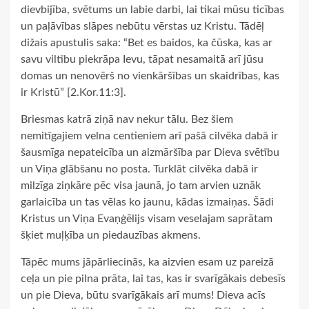
dievbijība, svētums un labie darbi, lai tikai mūsu ticības
un paļāvības slāpes nebūtu vērstas uz Kristu. Tādēļ
dižais apustulis saka: “Bet es baidos, ka čūska, kas ar
savu viltību piekrāpa Ievu, tāpat nesamaitā arī jūsu
domas un nenovērš no vienkāršības un skaidrības, kas
ir Kristū” [2.Kor.11:3].
Briesmas katrā ziņā nav nekur tālu. Bez šiem
nemitīgajiem velna centieniem arī pašā cilvēka dabā ir
šausmīga nepateicība un aizmāršība par Dieva svētību
un Viņa glābšanu no posta. Turklāt cilvēka dabā ir
milzīga ziņkāre pēc visa jaunā, jo tam arvien uznāk
garlaicība un tas vēlas ko jaunu, kādas izmaiņas. Šādi
Kristus un Viņa Evaņģēlijs visam veselajam saprātam
šķiet muļķība un piedauzības akmens.
Tāpēc mums jāpārliecinās, ka aizvien esam uz pareizā
ceļa un pie pilna prāta, lai tas, kas ir svarīgākais debesīs
un pie Dieva, būtu svarīgākais arī mums! Dieva acīs