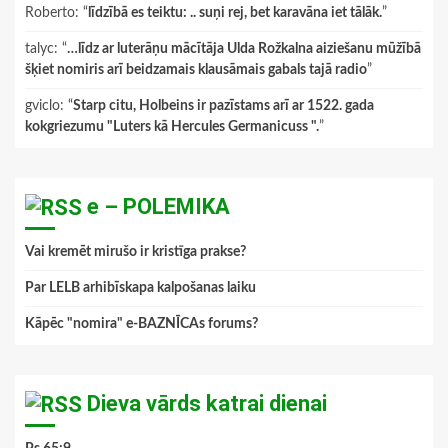
Roberto
: “
līdzībā es teiktu: .. suņi rej, bet karavāna iet tālāk.
”
talyc
: “
…līdz ar luterāņu mācītāja Ulda Rožkalna aiziešanu mūžībā
šķiet nomiris arī beidzamais klausāmais gabals tajā radio
”
gviclo
: “
Starp citu, Holbeins ir pazīstams arī ar 1522. gada
kokgriezumu "Luters kā Hercules Germanicuss ".
”
e – POLEMIKA
Vai kremēt mirušo ir kristīga prakse?
Par LELB arhibīskapa kalpošanas laiku
Kāpēc "nomira" e-BAZNĪCAs forums?
Dieva vārds katrai dienai