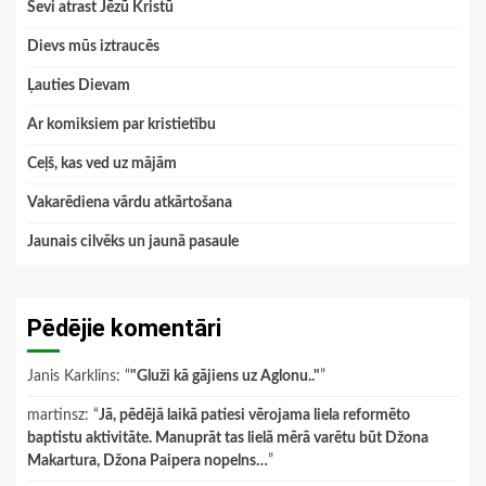
Sevi atrast Jēzū Kristū
Dievs mūs iztraucēs
Ļauties Dievam
Ar komiksiem par kristietību
Ceļš, kas ved uz mājām
Vakarēdiena vārdu atkārtošana
Jaunais cilvēks un jaunā pasaule
Pēdējie komentāri
Janis Karklins
: “
"Gluži kā gājiens uz Aglonu.."
”
martinsz
: “
Jā, pēdējā laikā patiesi vērojama liela reformēto
baptistu aktivitāte. Manuprāt tas lielā mērā varētu būt Džona
Makartura, Džona Paipera nopelns…
”