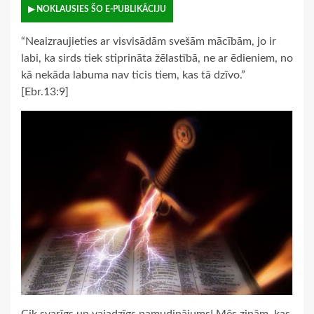
▶ NOKLAUSIES ŠO E-PUBLIKĀCIJU
“Neaizraujieties ar visvisādām svešām mācībām, jo ir
labi, ka sirds tiek stiprināta žēlastībā, ne ar ēdieniem, no
kā nekāda labuma nav ticis tiem, kas tā dzīvo.”
[Ebr.13:9]