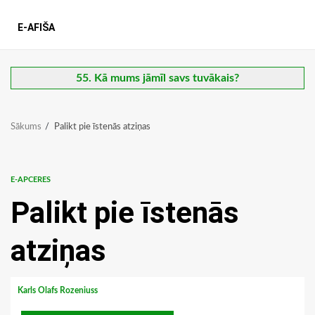
E-AFIŠA
55. Kā mums jāmīl savs tuvākais?
Sākums
Palikt pie īstenās atziņas
E-APCERES
Palikt pie īstenās
atziņas
Karls Olafs Rozeniuss