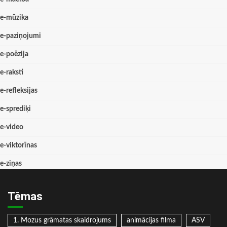
e-mūzika
e-paziņojumi
e-poēzija
e-raksti
e-refleksijas
e-sprediķi
e-video
e-viktorīnas
e-ziņas
Tēmas
1. Mozus grāmatas skaidrojums
animācijas filma
ASV