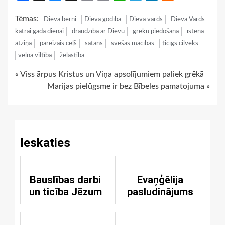
Link
Tēmas:
Dieva bērni
Dieva godība
Dieva vārds
Dieva Vārds
katrai gada dienai
draudzība ar Dievu
grēku piedošana
īstenā
atziņa
pareizais ceļš
sātans
svešas mācības
ticīgs cilvēks
velna viltība
žēlastība
Continue
« Viss ārpus Kristus un Viņa apsolījumiem paliek grēkā
Marijas pielūgsme ir bez Bībeles pamatojuma »
Reading
Ieskaties
Bauslības darbi
Evaņģēlija
un ticība Jēzum
pasludinājums