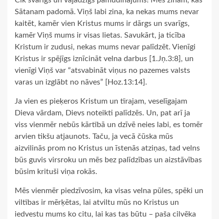
Cik svarīgs un vajadzīgs pamudinājums! Mēs zinām, kas
Sātanam padomā. Viņš labi zina, ka nekas mums nevar
kaitēt, kamēr vien Kristus mums ir dārgs un svarīgs,
kamēr Viņš mums ir visas lietas. Savukārt, ja ticība
Kristum ir zudusi, nekas mums nevar palīdzēt. Vienīgi
Kristus ir spējīgs iznīcināt velna darbus [1.Jņ.3:8], un
vienīgi Viņš var “atsvabināt viņus no pazemes valsts
varas un izglābt no nāves” [Hoz.13:14].
Ja vien es pieķeros Kristum un tīrajam, veselīgajam
Dieva vārdam, Dievs noteikti palīdzēs. Un, pat arī ja
viss vienmēr nebūs kārtībā un dzīvē neies labi, es tomēr
arvien tikšu atjaunots. Taču, ja vecā čūska mūs
aizvilinās prom no Kristus un īstenās atziņas, tad velns
būs guvis virsroku un mēs bez palīdzības un aizstāvības
būsim krituši viņa rokās.
Mēs vienmēr piedzīvosim, ka visas velna pūles, spēki un
viltības ir mērķētas, lai atviltu mūs no Kristus un
iedvestu mums ko citu, lai kas tas būtu – paša cilvēka