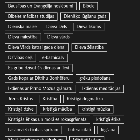
Bauslības un Evaņģēlija noslēpumi
Bībele
Bībeles mācības studijas
Dienišķo lūgšanu gads
Dienišķā maize
Dieva Dēls
Dieva likums
Dieva mīlestība
Dieva vārds
Dieva Vārds katrai gada dienai
Dieva žēlastība
Dzīvības ceļš
e-baznica.lv
Es gribu dzīvot šīs dienas ar Tevi
Gads kopa ar Dītrihu Bonhēferu
grēku piedošana
Ikdienas ar Pirmo Mozus grāmatu
Ikdienas meditācijas
Jēzus Kristus
Kristība
Kristīgā dogmatika
Kristīgā dzīve
kristīgā mācība
kristīgā mūzika
Kristīgās ētikas un morāles rokasgrāmata
kristīgā ētika
Lasāmviela ticības spēkam
Lutera citāti
lūgšana