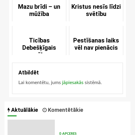
Mazu brīdi – un
Kristus nesīs līdzi
mūžība
svētību
Ticības
Pestīšanas laiks
Debešķīgais
vēl nav pienācis
spēks
Atbildēt
Lai komentētu, jums
jāpiesakās
sistēmā.
Aktuālākie
Komentētākie
E-APCERES