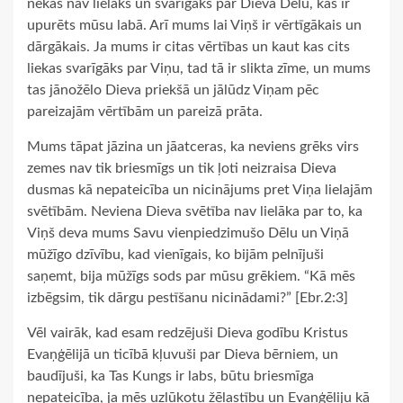
nekas nav lielāks un svarīgāks par Dieva Dēlu, kas ir
upurēts mūsu labā. Arī mums lai Viņš ir vērtīgākais un
dārgākais. Ja mums ir citas vērtības un kaut kas cits
liekas svarīgāks par Viņu, tad tā ir slikta zīme, un mums
tas jānožēlo Dieva priekšā un jālūdz Viņam pēc
pareizajām vērtībām un pareizā prāta.
Mums tāpat jāzina un jāatceras, ka neviens grēks virs
zemes nav tik briesmīgs un tik ļoti neizraisa Dieva
dusmas kā nepateicība un nicinājums pret Viņa lielajām
svētībām. Neviena Dieva svētība nav lielāka par to, ka
Viņš deva mums Savu vienpiedzimušo Dēlu un Viņā
mūžīgo dzīvību, kad vienīgais, ko bijām pelnījuši
saņemt, bija mūžīgs sods par mūsu grēkiem. “Kā mēs
izbēgsim, tik dārgu pestīšanu nicinādami?” [Ebr.2:3]
Vēl vairāk, kad esam redzējuši Dieva godību Kristus
Evaņģēlijā un ticībā kļuvuši par Dieva bērniem, un
baudījuši, ka Tas Kungs ir labs, būtu briesmīga
nepateicība, ja mēs uzlūkotu žēlastību un Evaņģēliju kā