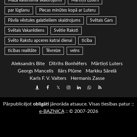
Mazā katehisma skaidrojums
Mārtiņš Luters
par lūgšanu
Piecas minūtes kopā ar Luteru
Pāvila vēstules galatiešiem skaidrojums
Svētais Gars
Svētais Vakarēdiens
Svētie Raksti
Svēto Rakstu apceres katrai dienai
ticība
ticības realitāte
Tēvreize
velns
Aleksandrs Bite
Dītrihs Bonhēfers
Mārtiņš Luters
Georgs Mancelis
Ilārs Plūme
Markku Särelä
Karls F. V. Valters
Hermanis Zasse
Draugiem
Facebook
Twitter
Instagram
LinkedIn
whatsapp
RSS
Pārpublicējot
obligāti
jānorāda atsauce. Visas tiesības patur
::
e-BAZNICA
::
© 2007-2026