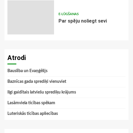
E-LŪGŠANAS
Par spēju noliegt sevi
Atrodi
Bauslība un Evaņģēlijs
Baznīcas gada sprediķi vienuviet
Ilgi gaidītais latviešu sprediķu krājums
Lasāmviela ticības spēkam
Luteriskās ticības apliecības