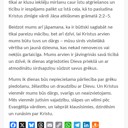
tikai ar klusu iekšēju miršanu caur īstu atgriešanos un
ticību ir iespējams palikt uz īstā ceļa, kā to pasludina
Kristus zīmīgie vārdi Jāņa atklāsmes grāmatā 2:2–5.
Beidzot mums arī jāpamana, ka ir būtiski saglabāt ne
tikai pareizu mācību, bet arī dzīvi, lai Kristus arvien
mums būtu tuvs un dārgs – mūsu sirds vislielākā
vērtība un jaunā dziesma, kas nekad nenovecos vai
nekļūs garlaicīga. Mums arvien ir jāvingrinās savā ticībā
un dzīvē, ik dienas atgriežoties Dieva priekšā un ar
atmodinātu sirdsapziņu sūdzot savus grēkus.
Mums ik dienas būs nepieciešama pārliecība par grēku
piedošanu, žēlastību un draudzību ar Dievu. Un Kristus
vienmēr mums būs dārgs, svarīgs un neaizvietojams.
Mēs vienmēr jutīsim vajadzību, slāpes un vēlmi pēc
Evaņģēlija vārdiem, un labprāt klausīsimies, dzirdēsim
un runāsim par Kristu.
Facebook
X
Bluesky
Threads
Email
Copy
WhatsApp
Telegram
LinkedIn
Draugiem