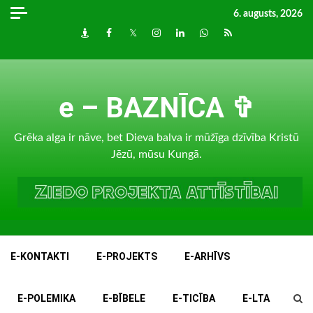
Skip
6. augusts, 2026
to
Draugiem
Facebook
Twitter
Instagram
LinkedIn
whatsapp
RSS
content
e – BAZNĪCA ✞
Grēka alga ir nāve, bet Dieva balva ir mūžīga dzīvība Kristū
Jēzū, mūsu Kungā.
E-KONTAKTI
E-PROJEKTS
E-ARHĪVS
E-POLEMIKA
E-BĪBELE
E-TICĪBA
E-LTA