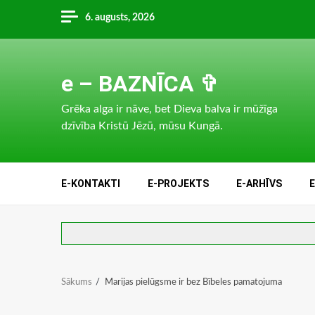
Skip
6. augusts, 2026
to
content
e – BAZNĪCA ✞
Grēka alga ir nāve, bet Dieva balva ir mūžīga
dzīvība Kristū Jēzū, mūsu Kungā.
E-KONTAKTI
E-PROJEKTS
E-ARHĪVS
Sākums
Marijas pielūgsme ir bez Bībeles pamatojuma