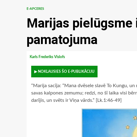
E-APCERES
Marijas pielūgsme 
pamatojuma
Karls Frederiks Vislofs
▶ NOKLAUSIES ŠO E-PUBLIKĀCIJU
“Marija sacīja: “Mana dvēsele slavē To Kungu, un m
savas kalpones zemumu; redzi, no šī laika visi bērnu
darījis, un svēts ir Viņa vārds.” [Lk.1:46-49]