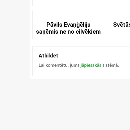
Pāvils Evaņģēliju
Svētās
saņēmis ne no cilvēkiem
Atbildēt
Lai komentētu, jums
jāpiesakās
sistēmā.