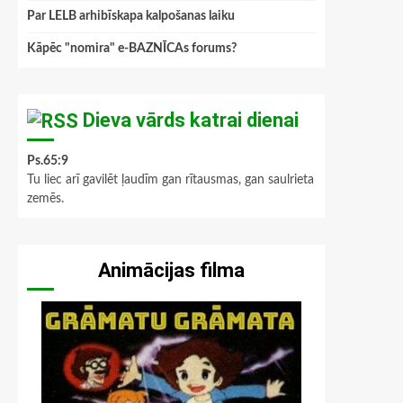
Par LELB arhibīskapa kalpošanas laiku
Kāpēc "nomira" e-BAZNĪCAs forums?
Dieva vārds katrai dienai
Ps.65:9
Tu liec arī gavilēt ļaudīm gan rītausmas, gan saulrieta
zemēs.
Animācijas filma