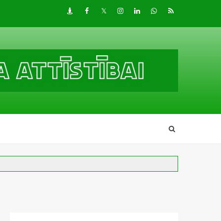
Draugiem
Facebook
Twitter
Instagram
LinkedIn
whatsapp
RSS