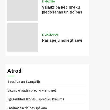
E-MĀCĪBA
Vajadzība pēc grēku
piedošanas un ticības
E-LŪGŠANAS
Par spēju noliegt sevi
Atrodi
Bauslība un Evaņģēlijs
Baznīcas gada sprediķi vienuviet
Ilgi gaidītais latviešu sprediķu krājums
Lasāmviela ticības spēkam