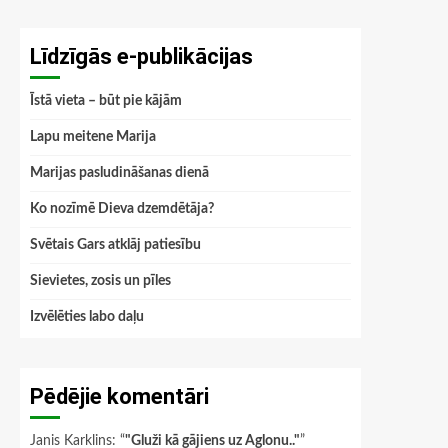
Līdzīgās e-publikācijas
Īstā vieta – būt pie kājām
Lapu meitene Marija
Marijas pasludināšanas dienā
Ko nozīmē Dieva dzemdētāja?
Svētais Gars atklāj patiesību
Sievietes, zosis un pīles
Izvēlēties labo daļu
Pēdējie komentāri
Janis Karklins
: “
"Gluži kā gājiens uz Aglonu.."
”