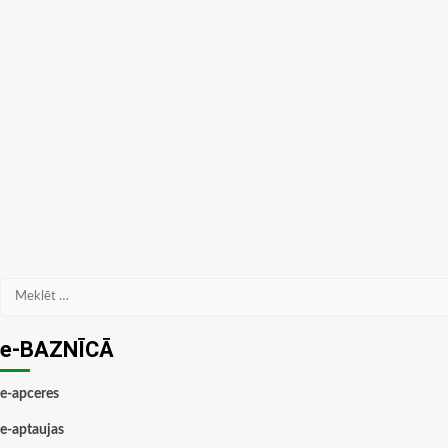
Meklēt:
e-BAZNĪCĀ
e-apceres
e-aptaujas