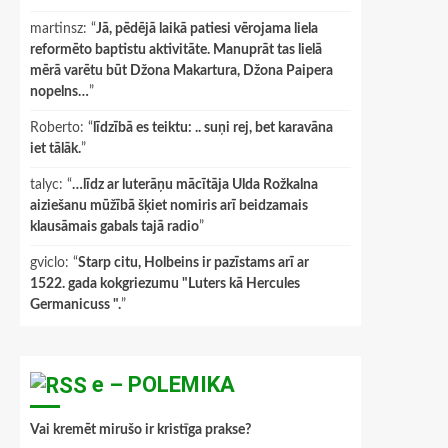
martinsz
: “
Jā, pēdējā laikā patiesi vērojama liela
reformēto baptistu aktivitāte. Manuprāt tas lielā
mērā varētu būt Džona Makartura, Džona Paipera
nopelns…
”
Roberto
: “
līdzībā es teiktu: .. suņi rej, bet karavāna
iet tālāk.
”
talyc
: “
…līdz ar luterāņu mācītāja Ulda Rožkalna
aiziešanu mūžībā šķiet nomiris arī beidzamais
klausāmais gabals tajā radio
”
gviclo
: “
Starp citu, Holbeins ir pazīstams arī ar
1522. gada kokgriezumu "Luters kā Hercules
Germanicuss ".
”
e – POLEMIKA
Vai kremēt mirušo ir kristīga prakse?