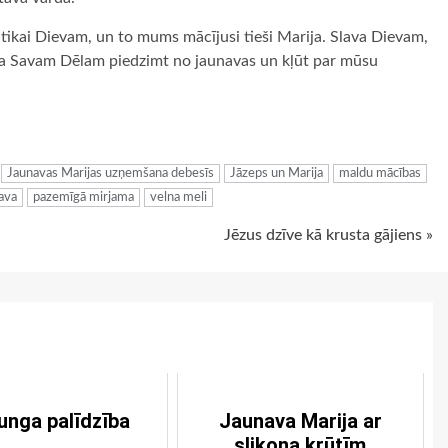
 tikai Dievam, un to mums mācījusi tieši Marija. Slava Dievam,
āva Savam Dēlam piedzimt no jaunavas un kļūt par mūsu
ugiem
Jaunavas Marijas uzņemšana debesīs
Jāzeps un Marija
maldu mācības
ava
pazemīgā mirjama
velna meli
Jēzus dzīve kā krusta gājiens »
unga palīdzība
Jaunava Marija ar
slikona krūtīm