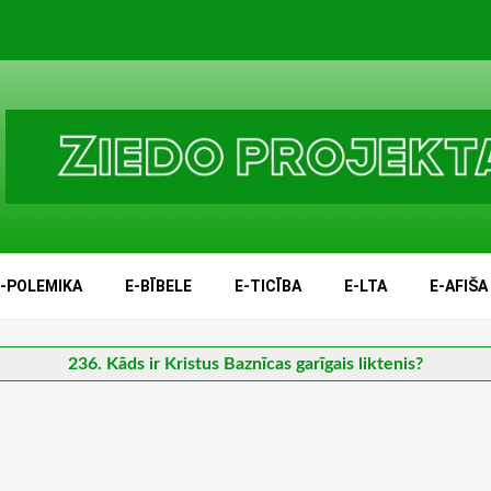
E-POLEMIKA
E-BĪBELE
E-TICĪBA
E-LTA
E-AFIŠA
236. Kāds ir Kristus Baznīcas garīgais liktenis?