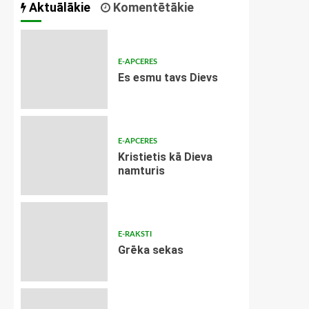
Aktuālākie
Komentētākie
E-APCERES
Es esmu tavs Dievs
E-APCERES
Kristietis kā Dieva
namturis
E-RAKSTI
Grēka sekas