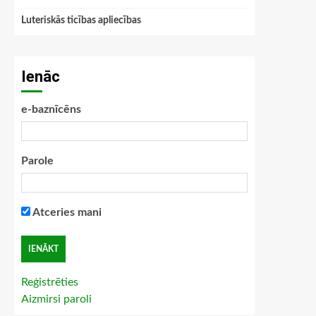
Luteriskās ticības apliecības
Ienāc
e-baznīcēns
Parole
Atceries mani
Reģistrēties
Aizmirsi paroli