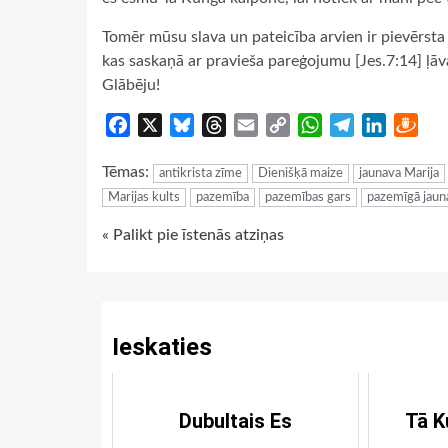
Tomēr mūsu slava un pateicība arvien ir pievērsta
kas saskaņā ar pravieša pareģojumu [Jes.7:14] ļ
Glābēju!
Facebook
X
Bluesky
Threads
Email
Copy
WhatsApp
Telegram
LinkedIn
Dra
Link
Tēmas:
antikrista zīme
Dienišķā maize
jaunava Marija
Marijas kults
pazemība
pazemības gars
pazemīgā jaun
Continue
« Palikt pie īstenās atziņas
Reading
Ieskaties
Dubultais Es
Tā K