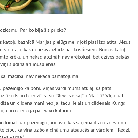
dziesmu. Par ko bija šis prieks?
katoļu baznīcā Marijas pielūgsme ir ļoti plaši izplatīta. Jēzus
un vidutāja, kas debesīs aizlūdz par kristiešiem. Romas katoļi
zimto grēku un nekad apzināti nav grēkojusi, bet dzīves beigās
viņi sludina arī mūsdienās.
un šai mācībai nav nekāda pamatojuma.
u pazemīgo kalponi. Viņas vārdi mums atklāj, ka pats
 uzlūkojis un izredzējis. Ko Dievs saskatīja Marijā? Viņa pati
diža un cildena manī nebija, taču lielais un cildenais Kungs
oja un izredzēja par Savu kalponi.
 nedomāt par pazemīgo jaunavu, kas saņēma dižo uzdevumu
teicību, ka viņa uz šo aicinājumu atsaucās ar vārdiem: “Redzi,
tava vārda.”