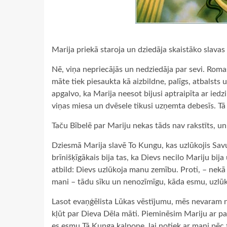
Marija priekā staroja un dziedāja skaistāko slavas 
Nē, viņa nepriecājās un nedziedāja par sevi. Romas 
māte tiek piesaukta kā aizbildne, palīgs, atbalsts 
apgalvo, ka Marija neesot bijusi aptraipīta ar ied
viņas miesa un dvēsele tikusi uzņemta debesīs. Tā 
Taču Bībelē par Mariju nekas tāds nav rakstīts, 
Dziesmā Marija slavē To Kungu, kas uzlūkojis Sav
brīnišķīgākais bija tas, ka Dievs necilo Mariju bija
atbild: Dievs uzlūkoja manu zemību. Proti, – nekā 
mani – tādu sīku un nenozīmīgu, kāda esmu, uzlūk
Lasot evaņģēlista Lūkas vēstījumu, mēs nevaram
kļūt par Dieva Dēla māti. Pieminēsim Mariju ar pa
es esmu Tā Kunga kalpone, lai notiek ar mani pēc 