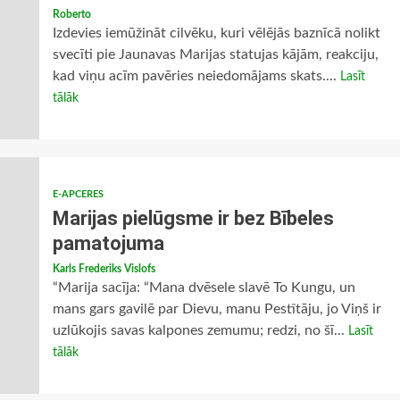
Roberto
Izdevies iemūžināt cilvēku, kuri vēlējās baznīcā nolikt
svecīti pie Jaunavas Marijas statujas kājām, reakciju,
kad viņu acīm pavēries neiedomājams skats....
Lasīt
tālāk
E-APCERES
Marijas pielūgsme ir bez Bībeles
pamatojuma
Karls Frederiks Vislofs
“Marija sacīja: “Mana dvēsele slavē To Kungu, un
mans gars gavilē par Dievu, manu Pestītāju, jo Viņš ir
uzlūkojis savas kalpones zemumu; redzi, no šī...
Lasīt
tālāk