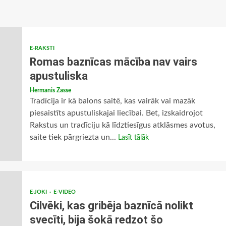
E-RAKSTI
Romas baznīcas mācība nav vairs
apustuliska
Hermanis Zasse
Tradīcija ir kā balons saitē, kas vairāk vai mazāk
piesaistīts apustuliskajai liecībai. Bet, izskaidrojot
Rakstus un tradīciju kā līdztiesīgus atklāsmes avotus,
saite tiek pārgriezta un...
Lasīt tālāk
E-JOKI
E-VIDEO
Cilvēki, kas gribēja baznīcā nolikt
svecīti, bija šokā redzot šo