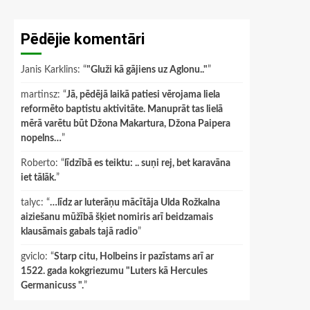
Pēdējie komentāri
Janis Karklins
: “
"Gluži kā gājiens uz Aglonu.."
”
martinsz
: “
Jā, pēdējā laikā patiesi vērojama liela
reformēto baptistu aktivitāte. Manuprāt tas lielā
mērā varētu būt Džona Makartura, Džona Paipera
nopelns…
”
Roberto
: “
līdzībā es teiktu: .. suņi rej, bet karavāna
iet tālāk.
”
talyc
: “
…līdz ar luterāņu mācītāja Ulda Rožkalna
aiziešanu mūžībā šķiet nomiris arī beidzamais
klausāmais gabals tajā radio
”
gviclo
: “
Starp citu, Holbeins ir pazīstams arī ar
1522. gada kokgriezumu "Luters kā Hercules
Germanicuss ".
”