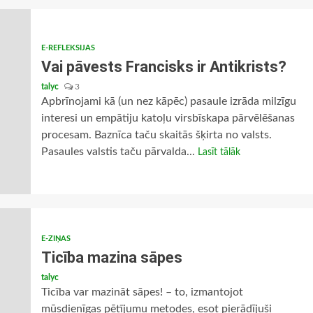
E-REFLEKSIJAS
Vai pāvests Francisks ir Antikrists?
talyc
3
Apbrīnojami kā (un nez kāpēc) pasaule izrāda milzīgu
interesi un empātiju katoļu virsbīskapa pārvēlēšanas
procesam. Baznīca taču skaitās šķirta no valsts.
Pasaules valstis taču pārvalda...
Lasīt tālāk
E-ZIŅAS
Ticība mazina sāpes
talyc
Ticība var mazināt sāpes! – to, izmantojot
mūsdienīgas pētījumu metodes, esot pierādījuši