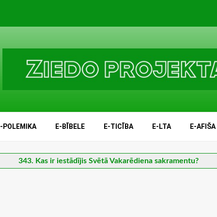
E-POLEMIKA
E-BĪBELE
E-TICĪBA
E-LTA
E-AFIŠA
343. Kas ir iestādījis Svētā Vakarēdiena sakramentu?