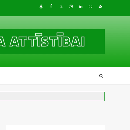
Draugiem
Facebook
Twitter
Instagram
LinkedIn
whatsapp
RSS