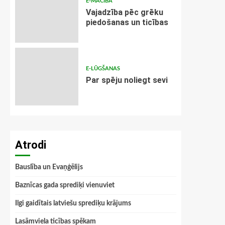
E-MĀCĪBA
Vajadzība pēc grēku
piedošanas un ticības
E-LŪGŠANAS
Par spēju noliegt sevi
Atrodi
Bauslība un Evaņģēlijs
Baznīcas gada sprediķi vienuviet
Ilgi gaidītais latviešu sprediķu krājums
Lasāmviela ticības spēkam