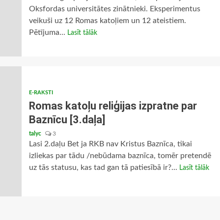
Oksfordas universitātes zinātnieki. Eksperimentus
veikuši uz 12 Romas katoļiem un 12 ateistiem.
Pētījuma...
Lasīt tālāk
E-RAKSTI
Romas katoļu reliģijas izpratne par
Baznīcu [3.daļa]
talyc
3
Lasi 2.daļu Bet ja RKB nav Kristus Baznīca, tikai
izliekas par tādu /nebūdama baznīca, tomēr pretendē
uz tās statusu, kas tad gan tā patiesībā ir?...
Lasīt tālāk