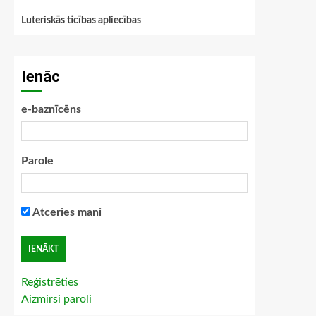
Luteriskās ticības apliecības
Ienāc
e-baznīcēns
Parole
Atceries mani
Reģistrēties
Aizmirsi paroli