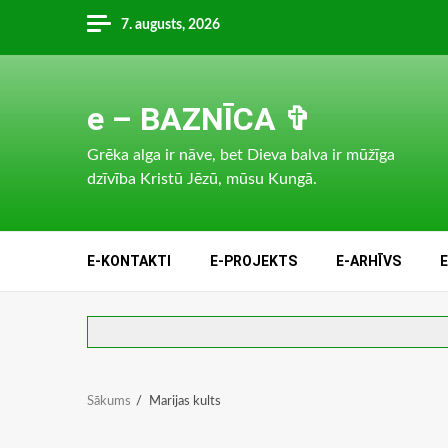
Skip
7. augusts, 2026
to
content
e – BAZNĪCA ✞
Grēka alga ir nāve, bet Dieva balva ir mūžīga
dzīvība Kristū Jēzū, mūsu Kungā.
E-KONTAKTI
E-PROJEKTS
E-ARHĪVS
Sākums
Marijas kults