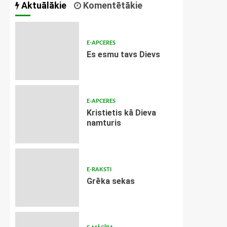
Aktuālākie
Komentētākie
E-APCERES
Es esmu tavs Dievs
E-APCERES
Kristietis kā Dieva
namturis
E-RAKSTI
Grēka sekas