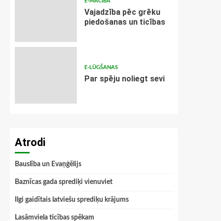
E-MĀCĪBA
Vajadzība pēc grēku
piedošanas un ticības
E-LŪGŠANAS
Par spēju noliegt sevi
Atrodi
Bauslība un Evaņģēlijs
Baznīcas gada sprediķi vienuviet
Ilgi gaidītais latviešu sprediķu krājums
Lasāmviela ticības spēkam