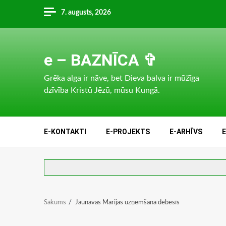
Skip
7. augusts, 2026
to
content
e – BAZNĪCA ✞
Grēka alga ir nāve, bet Dieva balva ir mūžīga
dzīvība Kristū Jēzū, mūsu Kungā.
E-KONTAKTI
E-PROJEKTS
E-ARHĪVS
Sākums
Jaunavas Marijas uzņemšana debesīs