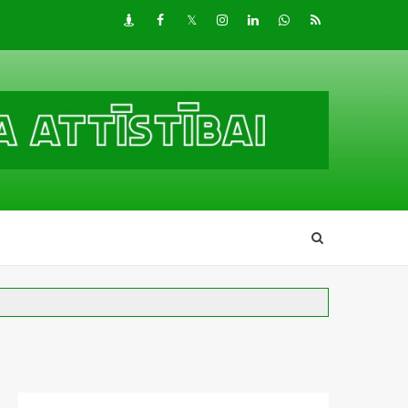
Draugiem
Facebook
Twitter
Instagram
LinkedIn
whatsapp
RSS