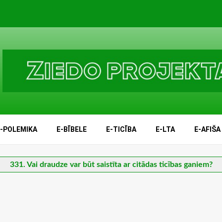
E-POLEMIKA
E-BĪBELE
E-TICĪBA
E-LTA
E-AFIŠA
331. Vai draudze var būt saistīta ar citādas ticības ganiem?