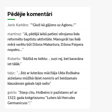
Pēdējie komentāri
Janis Karklins
: “
"Gluži kā gājiens uz Aglonu.."
”
martinsz
: “
Jā, pēdējā laikā patiesi vērojama liela
reformēto baptistu aktivitāte. Manuprāt tas lielā
mērā varētu būt Džona Makartura, Džona Paipera
nopelns…
”
Roberto
: “
līdzībā es teiktu: .. suņi rej, bet karavāna
iet tālāk.
”
talyc
: “
…līdz ar luterāņu mācītāja Ulda Rožkalna
aiziešanu mūžībā šķiet nomiris arī beidzamais
klausāmais gabals tajā radio
”
gviclo
: “
Starp citu, Holbeins ir pazīstams arī ar
1522. gada kokgriezumu "Luters kā Hercules
Germanicuss ".
”