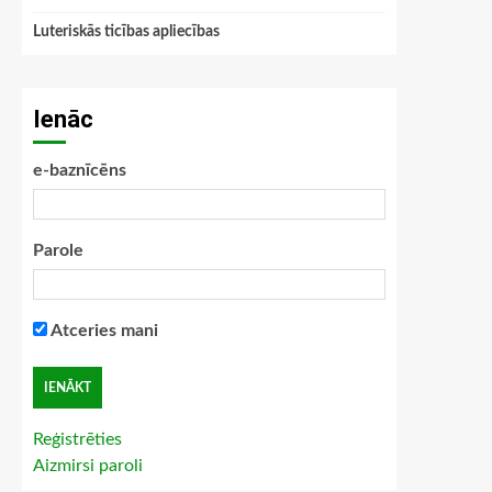
Luteriskās ticības apliecības
Ienāc
e-baznīcēns
Parole
Atceries mani
Reģistrēties
Aizmirsi paroli