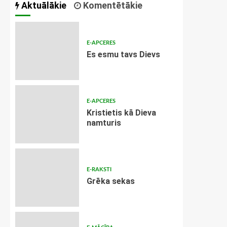
Aktuālākie
Komentētākie
E-APCERES
Es esmu tavs Dievs
E-APCERES
Kristietis kā Dieva
namturis
E-RAKSTI
Grēka sekas