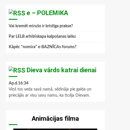
e – POLEMIKA
Vai kremēt mirušo ir kristīga prakse?
Par LELB arhibīskapa kalpošanas laiku
Kāpēc "nomira" e-BAZNĪCAs forums?
Dieva vārds katrai dienai
Ap.d.16:34
Viņš tos veda savā namā, sēdināja pie galda un
priecājās ar visu savu namu, ka ticēja Dievam.
Animācijas filma