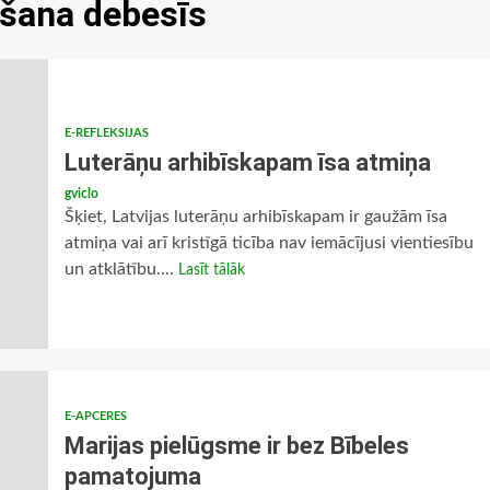
šana debesīs
E-REFLEKSIJAS
Luterāņu arhibīskapam īsa atmiņa
gviclo
Šķiet, Latvijas luterāņu arhibīskapam ir gaužām īsa
atmiņa vai arī kristīgā ticība nav iemācījusi vientiesību
un atklātību....
Lasīt tālāk
E-APCERES
Marijas pielūgsme ir bez Bībeles
pamatojuma