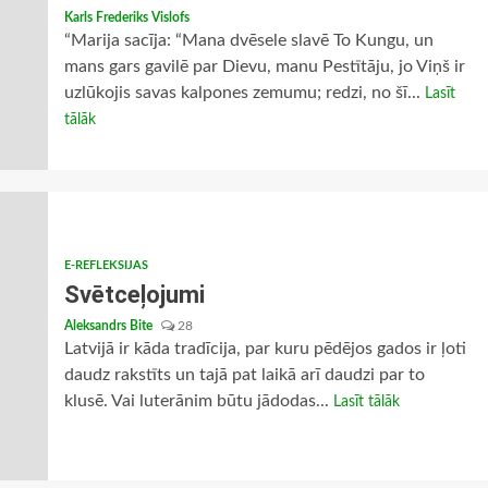
Karls Frederiks Vislofs
“Marija sacīja: “Mana dvēsele slavē To Kungu, un
mans gars gavilē par Dievu, manu Pestītāju, jo Viņš ir
uzlūkojis savas kalpones zemumu; redzi, no šī...
Lasīt
tālāk
E-REFLEKSIJAS
Svētceļojumi
Aleksandrs Bite
28
Latvijā ir kāda tradīcija, par kuru pēdējos gados ir ļoti
daudz rakstīts un tajā pat laikā arī daudzi par to
klusē. Vai luterānim būtu jādodas...
Lasīt tālāk