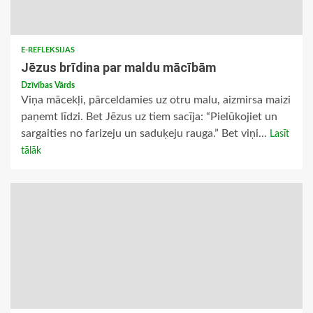
E-REFLEKSIJAS
Jēzus brīdina par maldu mācībām
Dzīvības Vārds
Viņa mācekļi, pārceldamies uz otru malu, aizmirsa maizi
paņemt līdzi. Bet Jēzus uz tiem sacīja: “Pielūkojiet un
sargaities no farizeju un saduķeju rauga.” Bet viņi...
Lasīt
tālāk