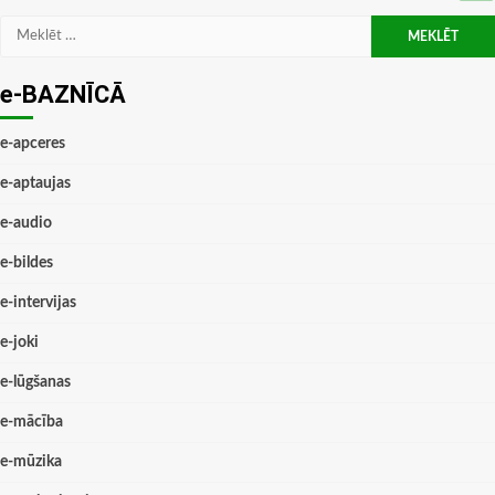
Meklēt:
e-BAZNĪCĀ
e-apceres
e-aptaujas
e-audio
e-bildes
e-intervijas
e-joki
e-lūgšanas
e-mācība
e-mūzika