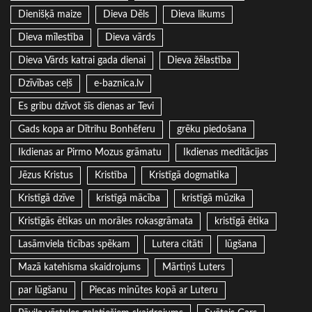
Dienišķā maize
Dieva Dēls
Dieva likums
Dieva mīlestība
Dieva vārds
Dieva Vārds katrai gada dienai
Dieva žēlastība
Dzīvības ceļš
e-baznica.lv
Es gribu dzīvot šīs dienas ar Tevi
Gads kopa ar Dītrihu Bonhēferu
grēku piedošana
Ikdienas ar Pirmo Mozus grāmatu
Ikdienas meditācijas
Jēzus Kristus
Kristība
Kristīgā dogmatika
Kristīgā dzīve
kristīgā mācība
kristīgā mūzika
Kristīgās ētikas un morāles rokasgrāmata
kristīgā ētika
Lasāmviela ticības spēkam
Lutera citāti
lūgšana
Mazā katehisma skaidrojums
Mārtiņš Luters
par lūgšanu
Piecas minūtes kopā ar Luteru