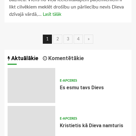
likt cilvēkiem meklēt drošību un pārliecību nevis Dieva
dzīvajā vārdā,...
Lasīt tālāk
Ziņu
1
2
3
4
»
navigācija
Aktuālākie
Komentētākie
E-APCERES
Es esmu tavs Dievs
E-APCERES
Kristietis kā Dieva namturis