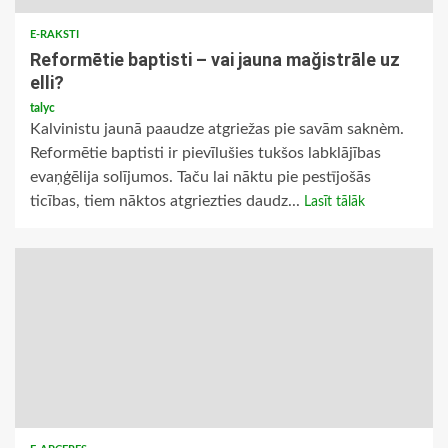
E-RAKSTI
Reformētie baptisti – vai jauna mağistrāle uz
elli?
talyc
Kalvinistu jaunā paaudze atgriežas pie savām saknèm.
Reformētie baptisti ir pievīlušies tukšos labklājības
evaņģēlija solījumos. Taču lai nāktu pie pestījošās
ticības, tiem nāktos atgriezties daudz...
Lasīt tālāk