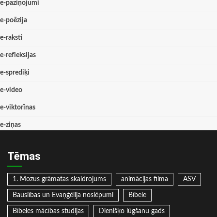
e-paziņojumi
e-poēzija
e-raksti
e-refleksijas
e-sprediķi
e-video
e-viktorīnas
e-ziņas
Tēmas
1. Mozus grāmatas skaidrojums
animācijas filma
ASV
Bauslības un Evaņģēlija noslēpumi
Bībele
Bībeles mācības studijas
Dienišķo lūgšanu gads