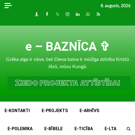
Skip
8. augusts, 2026
to
Draugiem
Facebook
Twitter
Instagram
LinkedIn
whatsapp
RSS
content
e – BAZNĪCA ✞
Grēka alga ir nāve, bet Dieva balva ir mūžīga dzīvība Kristū
Jēzū, mūsu Kungā.
E-KONTAKTI
E-PROJEKTS
E-ARHĪVS
E-POLEMIKA
E-BĪBELE
E-TICĪBA
E-LTA