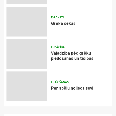
E-RAKSTI
Grēka sekas
E-MĀCĪBA
Vajadzība pēc grēku
piedošanas un ticības
E-LŪGŠANAS
Par spēju noliegt sevi