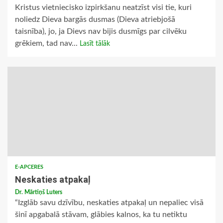
Kristus vietniecisko izpirkšanu neatzīst visi tie, kuri
noliedz Dieva bargās dusmas (Dieva atriebjošā
taisnība), jo, ja Dievs nav bijis dusmīgs par cilvēku
grēkiem, tad nav...
Lasīt tālāk
E-APCERES
Neskaties atpakaļ
Dr. Mārtiņš Luters
“Izglāb savu dzīvību, neskaties atpakaļ un nepaliec visā
šinī apgabalā stāvam, glābies kalnos, ka tu netiktu