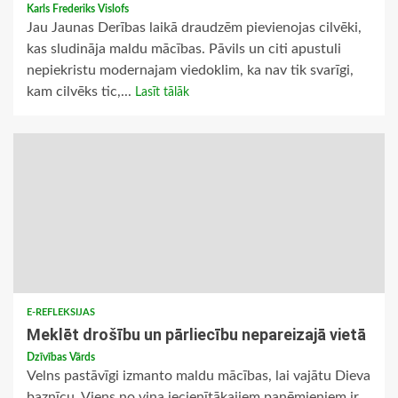
Karls Frederiks Vislofs
Jau Jaunas Derības laikā draudzēm pievienojas cilvēki,
kas sludināja maldu mācības. Pāvils un citi apustuli
nepiekristu modernajam viedoklim, ka nav tik svarīgi,
kam cilvēks tic,...
Lasīt tālāk
E-REFLEKSIJAS
Meklēt drošību un pārliecību nepareizajā vietā
Dzīvības Vārds
Velns pastāvīgi izmanto maldu mācības, lai vajātu Dieva
baznīcu. Viens no viņa iecienītākajiem paņēmieniem ir