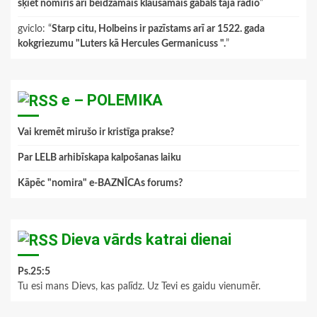
šķiet nomiris arī beidzamais klausāmais gabals tajā radio
”
gviclo
: “
Starp citu, Holbeins ir pazīstams arī ar 1522. gada
kokgriezumu "Luters kā Hercules Germanicuss ".
”
e – POLEMIKA
Vai kremēt mirušo ir kristīga prakse?
Par LELB arhibīskapa kalpošanas laiku
Kāpēc "nomira" e-BAZNĪCAs forums?
Dieva vārds katrai dienai
Ps.25:5
Tu esi mans Dievs, kas palīdz. Uz Tevi es gaidu vienumēr.