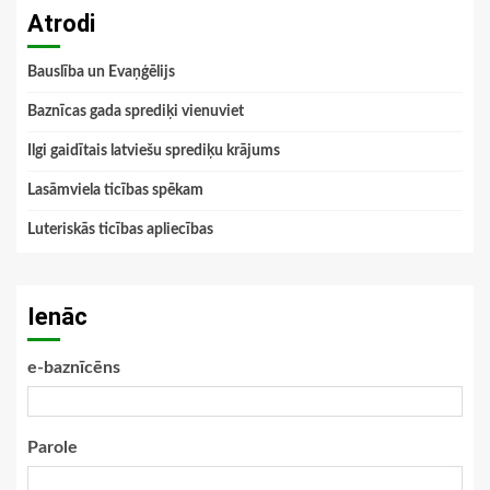
Atrodi
Bauslība un Evaņģēlijs
Baznīcas gada sprediķi vienuviet
Ilgi gaidītais latviešu sprediķu krājums
Lasāmviela ticības spēkam
Luteriskās ticības apliecības
Ienāc
e-baznīcēns
Parole