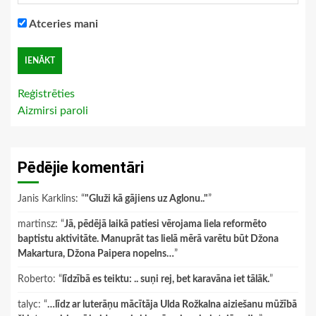
Atceries mani
Reģistrēties
Aizmirsi paroli
Pēdējie komentāri
Janis Karklins
: “
"Gluži kā gājiens uz Aglonu.."
”
martinsz
: “
Jā, pēdējā laikā patiesi vērojama liela reformēto
baptistu aktivitāte. Manuprāt tas lielā mērā varētu būt Džona
Makartura, Džona Paipera nopelns…
”
Roberto
: “
līdzībā es teiktu: .. suņi rej, bet karavāna iet tālāk.
”
talyc
: “
…līdz ar luterāņu mācītāja Ulda Rožkalna aiziešanu mūžībā