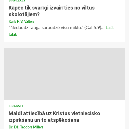
E-APCERES
Kāpēc tik svarīgi izvairīties no viltus
skolotājiem?
Karls F. V. Valters
“Nedaudz rauga saraudzē visu mīklu.” (Gal.5:9)...
Lasīt
tālāk
E-RAKSTI
Maldi attiecībā uz Kristus vietniecisko
izpirkšanu un to atspēkošana
Dr. Dž. Teodors Millers