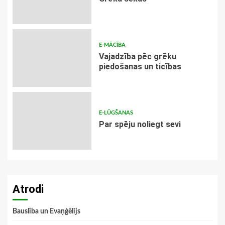
E-MĀCĪBA
Vajadzība pēc grēku
piedošanas un ticības
E-LŪGŠANAS
Par spēju noliegt sevi
Atrodi
Bauslība un Evaņģēlijs