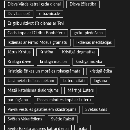
Dieva Vārds katrai gada dienai
Dieva žēlastība
Dzīvības ceļš
e-baznica.lv
Es gribu dzīvot šīs dienas ar Tevi
Gads kopa ar Dītrihu Bonhēferu
grēku piedošana
Ikdienas ar Pirmo Mozus grāmatu
Ikdienas meditācijas
Jēzus Kristus
Kristība
Kristīgā dogmatika
Kristīgā dzīve
kristīgā mācība
kristīgā mūzika
Kristīgās ētikas un morāles rokasgrāmata
kristīgā ētika
Lasāmviela ticības spēkam
Lutera citāti
lūgšana
Mazā katehisma skaidrojums
Mārtiņš Luters
par lūgšanu
Piecas minūtes kopā ar Luteru
Pāvila vēstules galatiešiem skaidrojums
Svētais Gars
Svētais Vakarēdiens
Svētie Raksti
Svēto Rakstu apceres katrai dienai
ticība