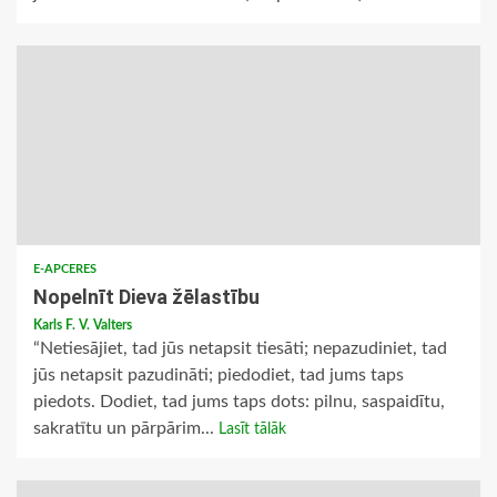
E-APCERES
Nopelnīt Dieva žēlastību
Karls F. V. Valters
“Netiesājiet, tad jūs netapsit tiesāti; nepazudiniet, tad
jūs netapsit pazudināti; piedodiet, tad jums taps
piedots. Dodiet, tad jums taps dots: pilnu, saspaidītu,
sakratītu un pārpārim...
Lasīt tālāk