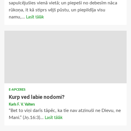
sapulcējušies vienā vietā; un piepeši no debesīm nāca
rūkoņa, it kā stiprs vējš pūstu, un piepildīja visu
namu,...
Lasīt tālāk
E-APCERES
Kurp ved labie nodomi?
Karls F. V. Valters
“Bet to viņi darīs tāpēc, ka tie nav atzinuši ne Dievu, ne
Mani.” (Jņ.16:3)...
Lasīt tālāk