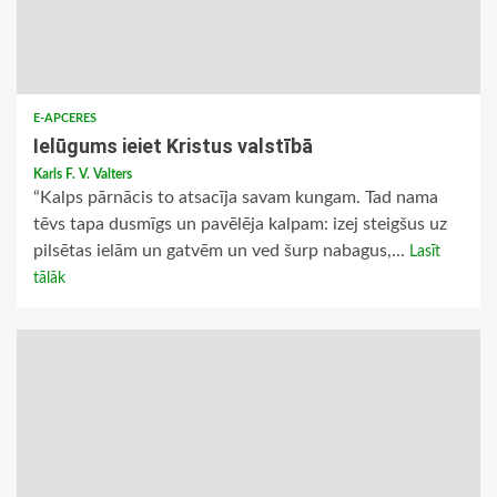
E-APCERES
Ielūgums ieiet Kristus valstībā
Karls F. V. Valters
“Kalps pārnācis to atsacīja savam kungam. Tad nama
tēvs tapa dusmīgs un pavēlēja kalpam: izej steigšus uz
pilsētas ielām un gatvēm un ved šurp nabagus,...
Lasīt
tālāk