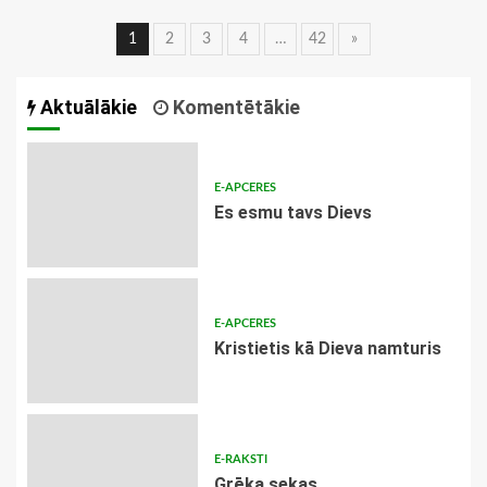
Ziņu
1
2
3
4
…
42
»
navigācija
Aktuālākie
Komentētākie
E-APCERES
Es esmu tavs Dievs
E-APCERES
Kristietis kā Dieva namturis
E-RAKSTI
Grēka sekas