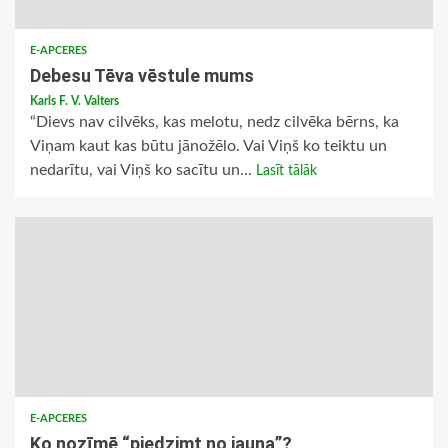
E-APCERES
Debesu Tēva vēstule mums
Karls F. V. Valters
“Dievs nav cilvēks, kas melotu, nedz cilvēka bērns, ka
Viņam kaut kas būtu jānožēlo. Vai Viņš ko teiktu un
nedarītu, vai Viņš ko sacītu un...
Lasīt tālāk
E-APCERES
Ko nozīmē “piedzimt no jauna”?