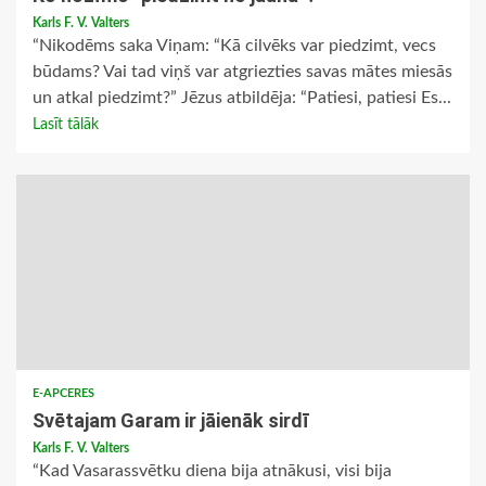
Karls F. V. Valters
“Nikodēms saka Viņam: “Kā cilvēks var piedzimt, vecs
būdams? Vai tad viņš var atgriezties savas mātes miesās
un atkal piedzimt?” Jēzus atbildēja: “Patiesi, patiesi Es...
Lasīt tālāk
E-APCERES
Svētajam Garam ir jāienāk sirdī
Karls F. V. Valters
“Kad Vasarassvētku diena bija atnākusi, visi bija