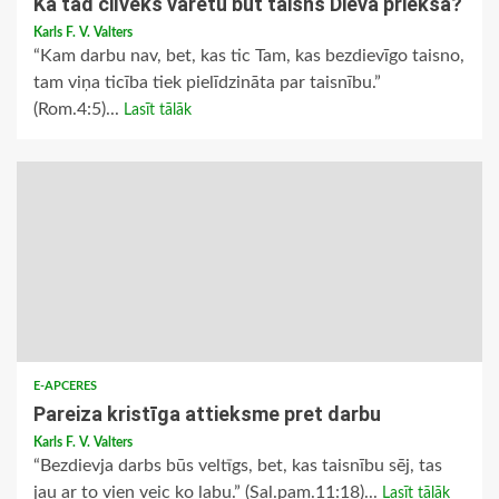
Kā tad cilvēks varētu būt taisns Dieva priekšā?
Karls F. V. Valters
“Kam darbu nav, bet, kas tic Tam, kas bezdievīgo taisno,
tam viņa ticība tiek pielīdzināta par taisnību.”
(Rom.4:5)...
Lasīt tālāk
E-APCERES
Pareiza kristīga attieksme pret darbu
Karls F. V. Valters
“Bezdievja darbs būs veltīgs, bet, kas taisnību sēj, tas
jau ar to vien veic ko labu.” (Sal.pam.11:18)...
Lasīt tālāk