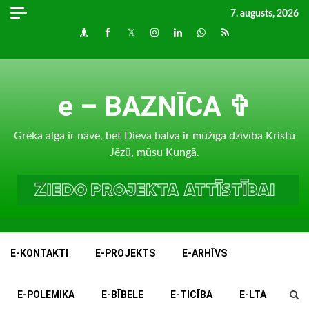
Skip
7. augusts, 2026
to
Draugiem
Facebook
Twitter
Instagram
LinkedIn
whatsapp
RSS
content
e – BAZNĪCA ✞
Grēka alga ir nāve, bet Dieva balva ir mūžīga dzīvība Kristū
Jēzū, mūsu Kungā.
E-KONTAKTI
E-PROJEKTS
E-ARHĪVS
E-POLEMIKA
E-BĪBELE
E-TICĪBA
E-LTA