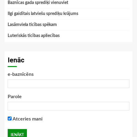
Baznīcas gada sprediķi vienuviet
Ilgi gaidītais latviešu sprediķu krājums
Lasāmviela ticības spēkam
Luteriskās ticības apliecības
Ienāc
e-baznīcēns
Parole
Atceries mani