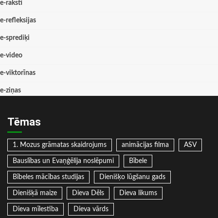
e-raksti
e-refleksijas
e-sprediķi
e-video
e-viktorīnas
e-ziņas
Tēmas
1. Mozus grāmatas skaidrojums
animācijas filma
ASV
Bauslības un Evaņģēlija noslēpumi
Bībele
Bībeles mācības studijas
Dienišķo lūgšanu gads
Dienišķā maize
Dieva Dēls
Dieva likums
Dieva mīlestība
Dieva vārds