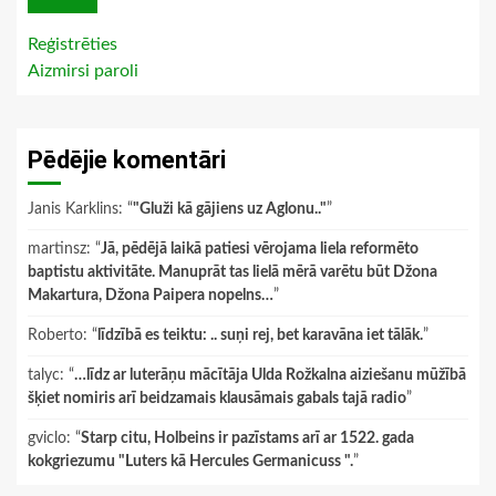
Reģistrēties
Aizmirsi paroli
Pēdējie komentāri
Janis Karklins
: “
"Gluži kā gājiens uz Aglonu.."
”
martinsz
: “
Jā, pēdējā laikā patiesi vērojama liela reformēto
baptistu aktivitāte. Manuprāt tas lielā mērā varētu būt Džona
Makartura, Džona Paipera nopelns…
”
Roberto
: “
līdzībā es teiktu: .. suņi rej, bet karavāna iet tālāk.
”
talyc
: “
…līdz ar luterāņu mācītāja Ulda Rožkalna aiziešanu mūžībā
šķiet nomiris arī beidzamais klausāmais gabals tajā radio
”
gviclo
: “
Starp citu, Holbeins ir pazīstams arī ar 1522. gada
kokgriezumu "Luters kā Hercules Germanicuss ".
”