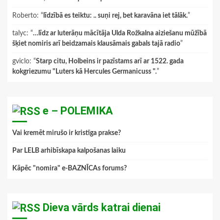
Roberto
: “
līdzībā es teiktu: .. suņi rej, bet karavāna iet tālāk.
”
talyc
: “
…līdz ar luterāņu mācītāja Ulda Rožkalna aiziešanu mūžībā
šķiet nomiris arī beidzamais klausāmais gabals tajā radio
”
gviclo
: “
Starp citu, Holbeins ir pazīstams arī ar 1522. gada
kokgriezumu "Luters kā Hercules Germanicuss ".
”
e – POLEMIKA
Vai kremēt mirušo ir kristīga prakse?
Par LELB arhibīskapa kalpošanas laiku
Kāpēc "nomira" e-BAZNĪCAs forums?
Dieva vārds katrai dienai