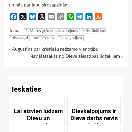
un nāk par labu sirdsapziņām.
Facebook
X
Bluesky
Threads
Email
Copy
WhatsApp
Telegram
LinkedIn
Draugiem
Link
Tēmas:
1. Mozus grāmatas skaidrojums
iedrošinājums
sirdsapziņai
mācības rota
Par alegorijām
Continue
« Augustīns par kristiešu redzamo vienotību
Nav jāatsakās no Dieva žēlastības līdzekļiem »
Reading
Ieskaties
Lai aizvien lūdzam
Dievkalpojums ir
Dievu un
Dieva darbs nevis
nepagurstam
mūsējais