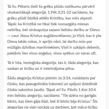
Tā Sv. Pēteris tieši šo grēku plūdu notikumu pārvērš
visskaistākajā alegorijā, 1.Pēt.3:21-22 sacīdams, ka
grēku plūdi līdzībā attēlo Kristību, kas mūs atpestī.
Tāpēc ka Kristībā ne tikai tiek nomazgāta miesas
netīrība, bet sirdsapziņa saņem lielisku derību ar Dievu
— caur Jēzus Kristus augšāmcelšanos; jo Viņš, kas ir pie
Dieva labās rokas, ir aprijis nāvi, lai darītu mūs par
mūžīgās dzīvības mantiniekiem; Viņš ir uzkāpis debesīs,
pakļāvis Sev visus eņģeļus, visus spēkus un varas utt.
Tā ir īsta, teoloģiska alegorija, tas ir, tāda alegorija, kas
saskan ar ticību un ir mierinājuma pilna.
Šādu alegoriju Kristus piemin Jņ.3:14, runādams par
čūsku, kas paaugstināta tuksnesī un spējusi dziedināt
čūsku sakostos ļaudis. Tāpat arī Sv. Pāvils 1.Kor.10:4
min lielisku alegoriju, sacīdams: “Tie dzēra no garīgās
klints, kas tiem gāja līdzi, bet šī klints bija Kristus.” Šīs
alegorijas ne vien norāda uz darbiem, bet māca ticību