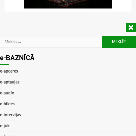
Meklēt:
e-BAZNĪCĀ
e-apceres
e-aptaujas
e-audio
e-bildes
e-intervijas
e-joki