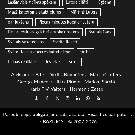
Lasāmviela ticības spēkam
Lutera citāti
lūgšana
Mazā katehisma skaidrojums
Mārtiņš Luters
par lūgšanu
Piecas minūtes kopā ar Luteru
Pāvila vēstules galatiešiem skaidrojums
Svētais Gars
Svētais Vakarēdiens
Svētie Raksti
Svēto Rakstu apceres katrai dienai
ticība
ticības realitāte
Tēvreize
velns
Aleksandrs Bite
Dītrihs Bonhēfers
Mārtiņš Luters
Georgs Mancelis
Ilārs Plūme
Markku Särelä
Karls F. V. Valters
Hermanis Zasse
Draugiem
Facebook
Twitter
Instagram
LinkedIn
whatsapp
RSS
Pārpublicējot
obligāti
jānorāda atsauce. Visas tiesības patur
::
e-BAZNICA
::
© 2007-2026