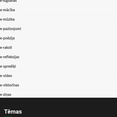
e-lūgšanas
e-mācība
e-mūzika
e-paziņojumi
e-poēzija
e-raksti
e-refleksijas
e-sprediķi
e-video
e-viktorīnas
e-ziņas
Tēmas