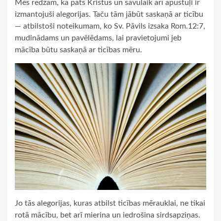
Mēs redzam, ka pats Kristus un savulaik arī apustuļi ir
izmantojuši alegorijas. Taču tām jābūt saskaņā ar ticību
— atbilstoši noteikumam, ko Sv. Pāvils izsaka Rom.12:7,
mudinādams un pavēlēdams, lai pravietojumi jeb
mācība būtu saskaņā ar ticības mēru.
Jo tās alegorijas, kuras atbilst ticības mērauklai, ne tikai
rotā mācību, bet arī mierina un iedrošina sirdsapziņas.