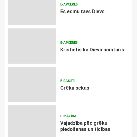
E-APCERES
Es esmu tavs Dievs
E-APCERES
Kristietis kā Dieva namturis
E-RAKSTI
Grēka sekas
E-MĀCĪBA
Vajadzība pēc grēku
piedošanas un ticības