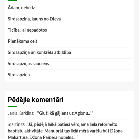
Ādam, nebēdz
Sirdsapziņa, kauns no Dieva
Ticība, lai nepadotos
Pienākuma ceļš
Sirdsapziņa un konkrēta atbildība
Sirdsapziņas sauciens
Sirdsapziņa
Pēdējie komentāri
Janis Karklins
: “
"Gluži kā gājiens uz Aglonu.."
”
martinsz
: “
Jā, pēdējā laikā patiesi vērojama liela reformēto
baptistu aktivitāte. Manuprāt tas lielā mērā varētu būt Džona
Makartura, Džona Paipera nopelns…
”