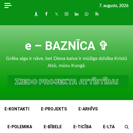
Skip
7. augusts, 2026
to
Draugiem
Facebook
Twitter
Instagram
LinkedIn
whatsapp
RSS
content
e – BAZNĪCA ✞
Grēka alga ir nāve, bet Dieva balva ir mūžīga dzīvība Kristū
Jēzū, mūsu Kungā.
E-KONTAKTI
E-PROJEKTS
E-ARHĪVS
E-POLEMIKA
E-BĪBELE
E-TICĪBA
E-LTA