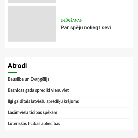
E-LŪGŠANAS
Par spēju noliegt sevi
Atrodi
Bauslība un Evaņģēlijs
Baznīcas gada sprediķi vienuviet
Ilgi gaidītais latviešu sprediķu krājums
Lasāmviela ticības spēkam
Luteriskās ticības apliecības