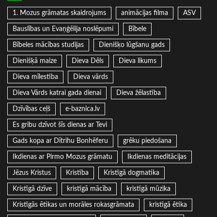
1. Mozus grāmatas skaidrojums
animācijas filma
ASV
Bauslības un Evaņģēlija noslēpumi
Bībele
Bībeles mācības studijas
Dienišķo lūgšanu gads
Dienišķā maize
Dieva Dēls
Dieva likums
Dieva mīlestība
Dieva vārds
Dieva Vārds katrai gada dienai
Dieva žēlastība
Dzīvības ceļš
e-baznica.lv
Es gribu dzīvot šīs dienas ar Tevi
Gads kopa ar Dītrihu Bonhēferu
grēku piedošana
Ikdienas ar Pirmo Mozus grāmatu
Ikdienas meditācijas
Jēzus Kristus
Kristība
Kristīgā dogmatika
Kristīgā dzīve
kristīgā mācība
kristīgā mūzika
Kristīgās ētikas un morāles rokasgrāmata
kristīgā ētika