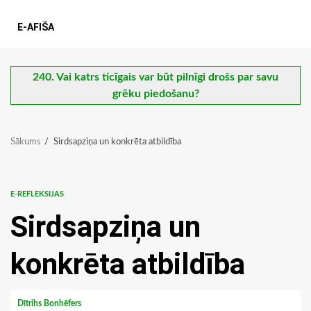
E-AFIŠA
240. Vai katrs ticīgais var būt pilnīgi drošs par savu
grēku piedošanu?
Sākums
Sirdsapziņa un konkrēta atbildība
E-REFLEKSIJAS
Sirdsapziņa un
konkrēta atbildība
Dītrihs Bonhēfers