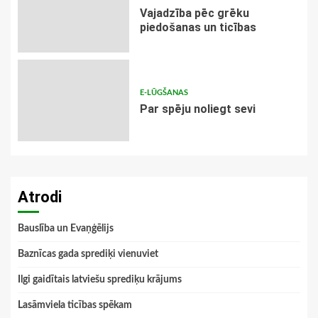
Vajadzība pēc grēku
piedošanas un ticības
E-LŪGŠANAS
Par spēju noliegt sevi
Atrodi
Bauslība un Evaņģēlijs
Baznīcas gada sprediķi vienuviet
Ilgi gaidītais latviešu sprediķu krājums
Lasāmviela ticības spēkam