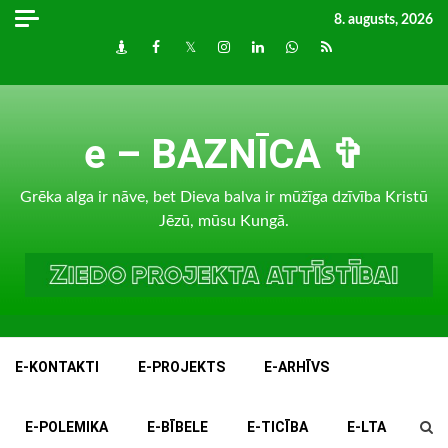
Skip
8. augusts, 2026
to
Draugiem
Facebook
Twitter
Instagram
LinkedIn
whatsapp
RSS
content
e – BAZNĪCA ✞
Grēka alga ir nāve, bet Dieva balva ir mūžīga dzīvība Kristū
Jēzū, mūsu Kungā.
E-KONTAKTI
E-PROJEKTS
E-ARHĪVS
E-POLEMIKA
E-BĪBELE
E-TICĪBA
E-LTA