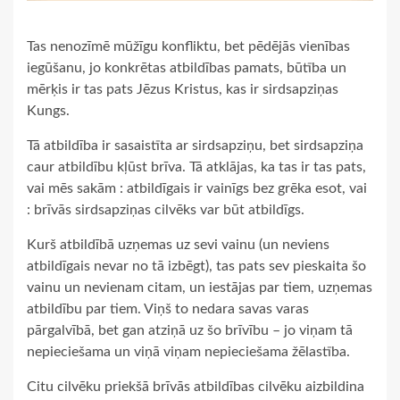
Tas nenozīmē mūžīgu konfliktu, bet pēdējās vienības
iegūšanu, jo konkrētas atbildības pamats, būtība un
mērķis ir tas pats Jēzus Kristus, kas ir sirdsapziņas
Kungs.
Tā atbildība ir sasaistīta ar sirdsapziņu, bet sirdsapziņa
caur atbildību kļūst brīva. Tā atklājas, ka tas ir tas pats,
vai mēs sakām : atbildīgais ir vainīgs bez grēka esot, vai
: brīvās sirdsapziņas cilvēks var būt atbildīgs.
Kurš atbildībā uzņemas uz sevi vainu (un neviens
atbildīgais nevar no tā izbēgt), tas pats sev pieskaita šo
vainu un nevienam citam, un iestājas par tiem, uzņemas
atbildību par tiem. Viņš to nedara savas varas
pārgalvībā, bet gan atziņā uz šo brīvību – jo viņam tā
nepieciešama un viņā viņam nepieciešama žēlastība.
Citu cilvēku priekšā brīvās atbildības cilvēku aizbildina