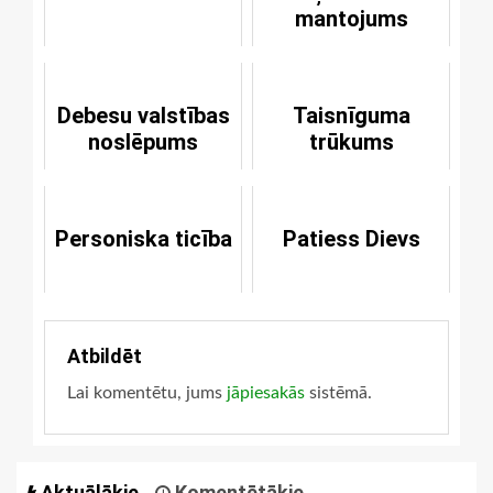
mantojums
Debesu valstības
Taisnīguma
noslēpums
trūkums
Personiska ticība
Patiess Dievs
Atbildēt
Lai komentētu, jums
jāpiesakās
sistēmā.
Aktuālākie
Komentētākie