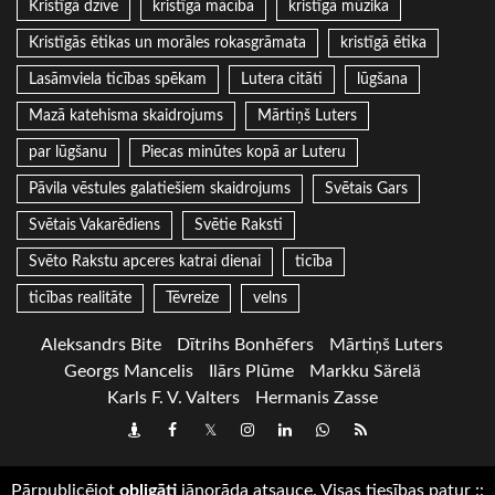
Kristīgā dzīve
kristīgā mācība
kristīgā mūzika
Kristīgās ētikas un morāles rokasgrāmata
kristīgā ētika
Lasāmviela ticības spēkam
Lutera citāti
lūgšana
Mazā katehisma skaidrojums
Mārtiņš Luters
par lūgšanu
Piecas minūtes kopā ar Luteru
Pāvila vēstules galatiešiem skaidrojums
Svētais Gars
Svētais Vakarēdiens
Svētie Raksti
Svēto Rakstu apceres katrai dienai
ticība
ticības realitāte
Tēvreize
velns
Aleksandrs Bite
Dītrihs Bonhēfers
Mārtiņš Luters
Georgs Mancelis
Ilārs Plūme
Markku Särelä
Karls F. V. Valters
Hermanis Zasse
Draugiem
Facebook
Twitter
Instagram
LinkedIn
whatsapp
RSS
Pārpublicējot
obligāti
jānorāda atsauce. Visas tiesības patur
::