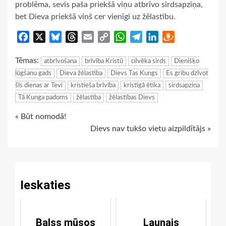
problēma, sevis paša priekšā viņu atbrīvo sirdsapziņa,
bet Dieva priekšā viņš cer vienīgi uz žēlastību.
Facebook
X
Bluesky
Threads
Email
Copy
WhatsApp
Telegram
LinkedIn
Draugiem
Link
Tēmas:
atbrīvošana
brīvība Kristū
cilvēka sirds
Dienišķo
lūgšanu gads
Dieva žēlastība
Dievs Tas Kungs
Es gribu dzīvot
šīs dienas ar Tevi
kristieša brīvība
kristīgā ētika
sirdsapziņa
Tā Kunga padoms
žēlastība
žēlastības Dievs
Continue
« Būt nomodā!
Dievs nav tukšo vietu aizpildītājs »
Reading
Ieskaties
Balss mūsos
Ļaunais