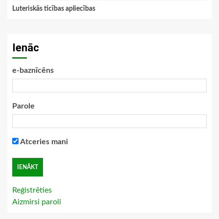
Luteriskās ticības apliecības
Ienāc
e-baznīcēns
Parole
Atceries mani
Reģistrēties
Aizmirsi paroli