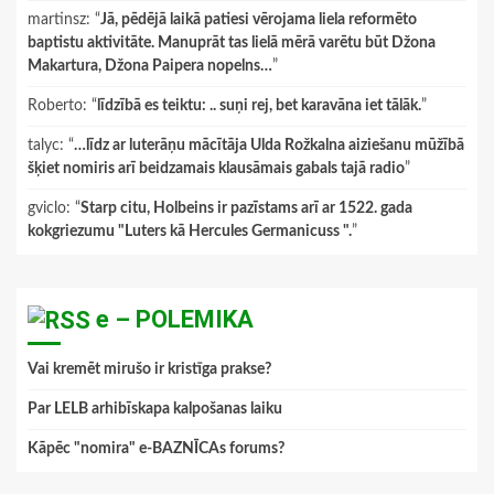
martinsz
: “
Jā, pēdējā laikā patiesi vērojama liela reformēto
baptistu aktivitāte. Manuprāt tas lielā mērā varētu būt Džona
Makartura, Džona Paipera nopelns…
”
Roberto
: “
līdzībā es teiktu: .. suņi rej, bet karavāna iet tālāk.
”
talyc
: “
…līdz ar luterāņu mācītāja Ulda Rožkalna aiziešanu mūžībā
šķiet nomiris arī beidzamais klausāmais gabals tajā radio
”
gviclo
: “
Starp citu, Holbeins ir pazīstams arī ar 1522. gada
kokgriezumu "Luters kā Hercules Germanicuss ".
”
e – POLEMIKA
Vai kremēt mirušo ir kristīga prakse?
Par LELB arhibīskapa kalpošanas laiku
Kāpēc "nomira" e-BAZNĪCAs forums?