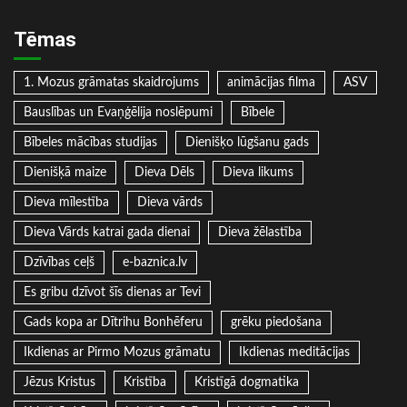
Tēmas
1. Mozus grāmatas skaidrojums
animācijas filma
ASV
Bauslības un Evaņģēlija noslēpumi
Bībele
Bībeles mācības studijas
Dienišķo lūgšanu gads
Dienišķā maize
Dieva Dēls
Dieva likums
Dieva mīlestība
Dieva vārds
Dieva Vārds katrai gada dienai
Dieva žēlastība
Dzīvības ceļš
e-baznica.lv
Es gribu dzīvot šīs dienas ar Tevi
Gads kopa ar Dītrihu Bonhēferu
grēku piedošana
Ikdienas ar Pirmo Mozus grāmatu
Ikdienas meditācijas
Jēzus Kristus
Kristība
Kristīgā dogmatika