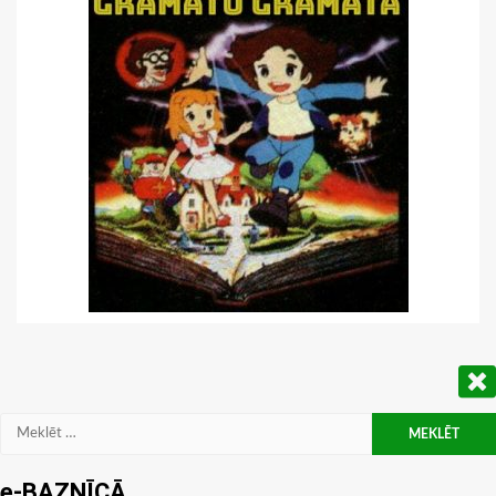
Meklēt:
e-BAZNĪCĀ