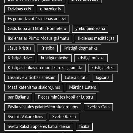
Dzīvības ceļš
e-baznica.lv
Es gribu dzīvot šīs dienas ar Tevi
Gads kopa ar Dītrihu Bonhēferu
grēku piedošana
Ikdienas ar Pirmo Mozus grāmatu
Ikdienas meditācijas
Jēzus Kristus
Kristība
Kristīgā dogmatika
Kristīgā dzīve
kristīgā mācība
kristīgā mūzika
Kristīgās ētikas un morāles rokasgrāmata
kristīgā ētika
Lasāmviela ticības spēkam
Lutera citāti
lūgšana
Mazā katehisma skaidrojums
Mārtiņš Luters
par lūgšanu
Piecas minūtes kopā ar Luteru
Pāvila vēstules galatiešiem skaidrojums
Svētais Gars
Svētais Vakarēdiens
Svētie Raksti
Svēto Rakstu apceres katrai dienai
ticība