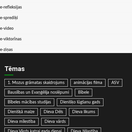
e-refleksijas
e-sprediķi
e-video
e-viktorīnas
e-ziņas
Tēmas
1. Mozus grāmatas skaidrojums
animācijas filma
ASV
Bauslības un Evaņģēlija noslēpumi
Bībele
Bībeles mācības studijas
Dienišķo lūgšanu gads
Dienišķā maize
Dieva Dēls
Dieva likums
Dieva mīlestība
Dieva vārds
Dieva Vārds katrai gada dienai
Dieva žēlastība