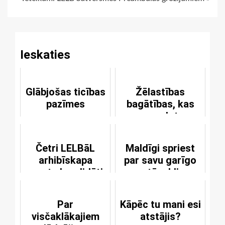
Reading
Ieskaties
Glābjošas ticības
Žēlastības
pazīmes
bagātības, kas
mums dotas
Kristū
Četri LELBāL
Maldīgi spriest
arhibīskapa
par savu garīgo
amata kandidāti
stāvokli
par LELB
Par
Kāpēc tu mani esi
visčaklākajiem
atstājis?