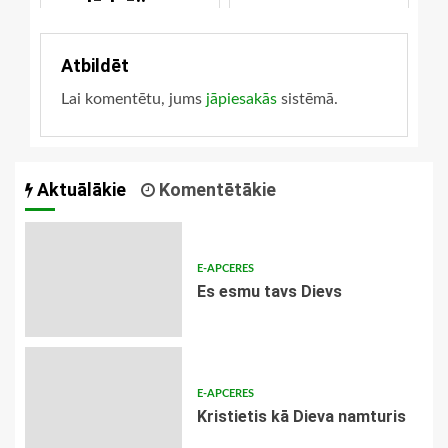
lūdzējiem
Atbildēt
Lai komentētu, jums
jāpiesakās
sistēmā.
Aktuālākie
Komentētākie
E-APCERES
Es esmu tavs Dievs
E-APCERES
Kristietis kā Dieva namturis