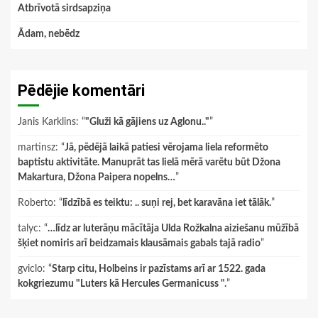
Atbrīvotā sirdsapziņa
Ādam, nebēdz
Pēdējie komentāri
Janis Karklins
: “
"Gluži kā gājiens uz Aglonu.."
”
martinsz
: “
Jā, pēdējā laikā patiesi vērojama liela reformēto
baptistu aktivitāte. Manuprāt tas lielā mērā varētu būt Džona
Makartura, Džona Paipera nopelns…
”
Roberto
: “
līdzībā es teiktu: .. suņi rej, bet karavāna iet tālāk.
”
talyc
: “
…līdz ar luterāņu mācītāja Ulda Rožkalna aiziešanu mūžībā
šķiet nomiris arī beidzamais klausāmais gabals tajā radio
”
gviclo
: “
Starp citu, Holbeins ir pazīstams arī ar 1522. gada
kokgriezumu "Luters kā Hercules Germanicuss ".
”