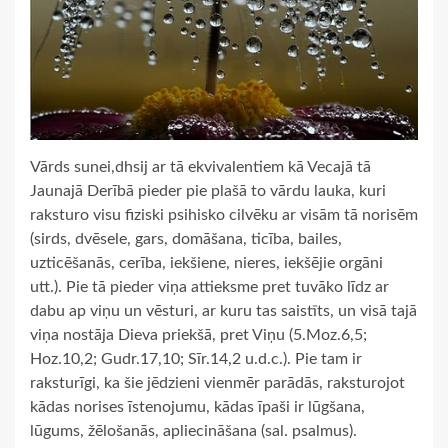
Vārds sunei,dhsij ar tā ekvivalentiem kā Vecajā tā
Jaunajā Derībā pieder pie plašā to vārdu lauka, kuri
raksturo visu fiziski psihisko cilvēku ar visām tā norisēm
(sirds, dvēsele, gars, domāšana, ticība, bailes,
uzticēšanās, cerība, iekšiene, nieres, iekšējie orgāni
utt.). Pie tā pieder viņa attieksme pret tuvāko līdz ar
dabu ap viņu un vēsturi, ar kuru tas saistīts, un visā tajā
viņa nostāja Dieva priekšā, pret Viņu (5.Moz.6,5;
Hoz.10,2; Gudr.17,10; Sīr.14,2 u.d.c.). Pie tam ir
raksturīgi, ka šie jēdzieni vienmēr parādās, raksturojot
kādas norises īstenojumu, kādas īpaši ir lūgšana,
lūgums, žēlošanās, apliecināšana (sal. psalmus).