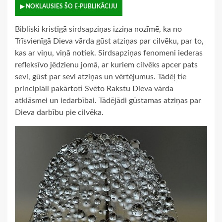
▶ NOKLAUSIES ŠO E-PUBLIKĀCIJU
Bibliski kristīgā sirdsapziņas izziņa nozīmē, ka no
Trīsvienīgā Dieva vārda gūst atziņas par cilvēku, par to,
kas ar viņu, viņā notiek. Sirdsapziņas fenomeni iederas
refleksīvo jēdzienu jomā, ar kuriem cilvēks apcer pats
sevi, gūst par sevi atziņas un vērtējumus. Tādēļ tie
principiāli pakārtoti Svēto Rakstu Dieva vārda
atklāsmei un iedarbībai. Tādējādi gūstamas atziņas par
Dieva darbību pie cilvēka.