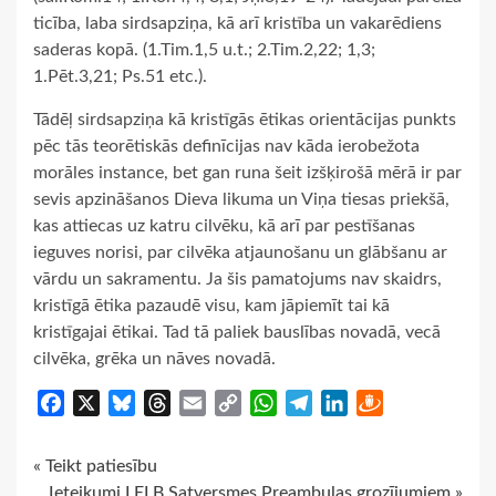
ticība, laba sirdsapziņa, kā arī kristība un vakarēdiens
saderas kopā. (1.Tim.1,5 u.t.; 2.Tim.2,22; 1,3;
1.Pēt.3,21; Ps.51 etc.).
Tādēļ sirdsapziņa kā kristīgās ētikas orientācijas punkts
pēc tās teorētiskās definīcijas nav kāda ierobežota
morāles instance, bet gan runa šeit izšķirošā mērā ir par
sevis apzināšanos Dieva likuma un Viņa tiesas priekšā,
kas attiecas uz katru cilvēku, kā arī par pestīšanas
ieguves norisi, par cilvēka atjaunošanu un glābšanu ar
vārdu un sakramentu. Ja šis pamatojums nav skaidrs,
kristīgā ētika pazaudē visu, kam jāpiemīt tai kā
kristīgajai ētikai. Tad tā paliek bauslības novadā, vecā
cilvēka, grēka un nāves novadā.
Facebook
X
Bluesky
Threads
Email
Copy
WhatsApp
Telegram
LinkedIn
Draugiem
Link
Continue
« Teikt patiesību
Ieteikumi LELB Satversmes Preambulas grozījumiem »