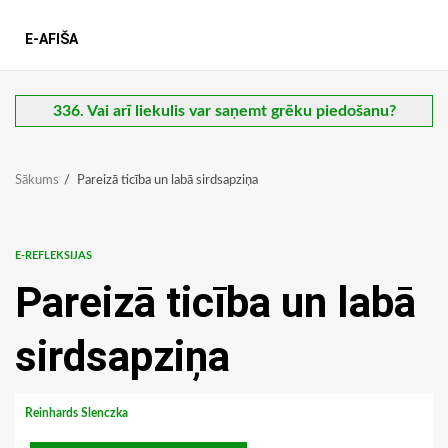
E-AFIŠA
336. Vai arī liekulis var saņemt grēku piedošanu?
Sākums
Pareizā ticība un labā sirdsapziņa
E-REFLEKSIJAS
Pareizā ticība un labā
sirdsapziņa
Reinhards Slenczka