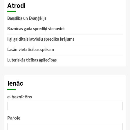
Atrodi
Bauslība un Evaņģēlijs
Baznīcas gada sprediķi vienuviet
Ilgi gaidītais latviešu sprediķu krājums
Lasāmviela ticības spēkam
Luteriskās ticības apliecības
Ienāc
e-baznīcēns
Parole