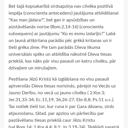
Bet šajā kopsakarībā sirdsapziņa nav cilvēka pozitīvā
iespēja (conscientia antecedens) jautājuma atbildēšanai
“Kas man jādara?”, bet gan ir apsūdzības un
aizstāvēšanās norise (Rom.2,14-16) (conscientia
subsequens) ar jautājumu “Ko es esmu izdarījis?” Labā
un ļaunā atšķiršana parādās pēc grēkā krišanas un ir
tieši grēka zīme. Pie tam parādās Dieva likuma
universālais spēks un atbildība nākotnē Dieva tiesas
priekšā, kas nāks pār visu pasauli un katru cilvēku, pār
dzīvajiem un mirušajiem.
Pestīšana Jēzū Kristū kā izglābšana no visu pasauli
aptverošās Dieva tiesas norisinās, pārejot no Vecās uz
Jauno Derību, no vecā uz jauno cilvēku ( 2.Kor.3;
Jer.31,33-34; Ec.11,19; 36,26-27; Ebr.8,8; Ps.51 u.c.).
Tas notiek tieši tur, kur runa ir par Gara dāvanu, sirds
atjaunošanu, tātad, par apziņu un pārliecību par
pastāvēšanu tiesas priekšā caur Jēzu Kristu
(sal.Rom.14; 1.Kor.4,4; 8,1; Jņ.3,19-24). Tādējādi pareizā