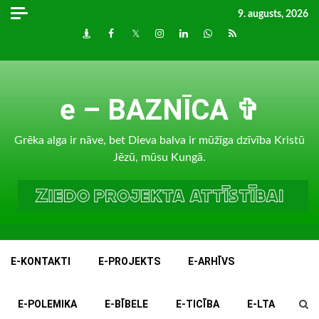
Skip
9. augusts, 2026
to
Draugiem
Facebook
Twitter
Instagram
LinkedIn
whatsapp
RSS
content
e – BAZNĪCA ✞
Grēka alga ir nāve, bet Dieva balva ir mūžīga dzīvība Kristū
Jēzū, mūsu Kungā.
E-KONTAKTI
E-PROJEKTS
E-ARHĪVS
E-POLEMIKA
E-BĪBELE
E-TICĪBA
E-LTA