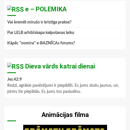
e – POLEMIKA
Vai kremēt mirušo ir kristīga prakse?
Par LELB arhibīskapa kalpošanas laiku
Kāpēc "nomira" e-BAZNĪCAs forums?
Dieva vārds katrai dienai
Jes.42:9
Redzi, agrākie pavēstījumi ir piepildīti, Es jums dodu jaunus, un,
pirms tie piepildās, Es jums tos pasludinu.
Animācijas filma