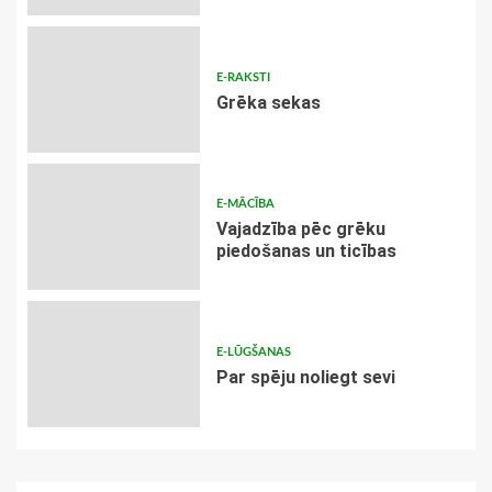
E-RAKSTI
Grēka sekas
E-MĀCĪBA
Vajadzība pēc grēku
piedošanas un ticības
E-LŪGŠANAS
Par spēju noliegt sevi