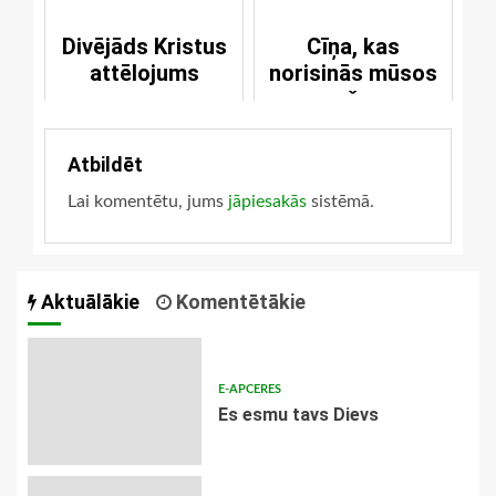
Divējāds Kristus
Cīņa, kas
attēlojums
norisinās mūsos
pašos
Atbildēt
Lai komentētu, jums
jāpiesakās
sistēmā.
Aktuālākie
Komentētākie
E-APCERES
Es esmu tavs Dievs