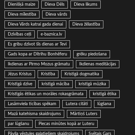
Dienišķā maize
Dieva Dēls
Dieva likums
Dieva mīlestība
Dieva vārds
Dieva Vārds katrai gada dienai
Dieva žēlastība
Dzīvības ceļš
e-baznica.lv
Es gribu dzīvot šīs dienas ar Tevi
Gads kopa ar Dītrihu Bonhēferu
grēku piedošana
Ikdienas ar Pirmo Mozus grāmatu
Ikdienas meditācijas
Jēzus Kristus
Kristība
Kristīgā dogmatika
Kristīgā dzīve
kristīgā mācība
kristīgā mūzika
Kristīgās ētikas un morāles rokasgrāmata
kristīgā ētika
Lasāmviela ticības spēkam
Lutera citāti
lūgšana
Mazā katehisma skaidrojums
Mārtiņš Luters
par lūgšanu
Piecas minūtes kopā ar Luteru
Pāvila vēstules galatiešiem skaidrojums
Svētais Gars