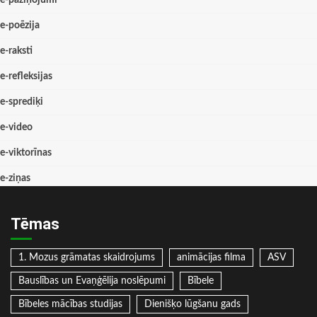
e-paziņojumi
e-poēzija
e-raksti
e-refleksijas
e-sprediķi
e-video
e-viktorīnas
e-ziņas
Tēmas
1. Mozus grāmatas skaidrojums
animācijas filma
ASV
Bauslības un Evaņģēlija noslēpumi
Bībele
Bībeles mācības studijas
Dienišķo lūgšanu gads