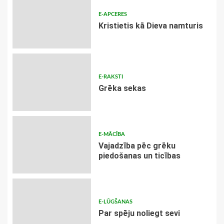
E-APCERES
Kristietis kā Dieva namturis
E-RAKSTI
Grēka sekas
E-MĀCĪBA
Vajadzība pēc grēku
piedošanas un ticības
E-LŪGŠANAS
Par spēju noliegt sevi