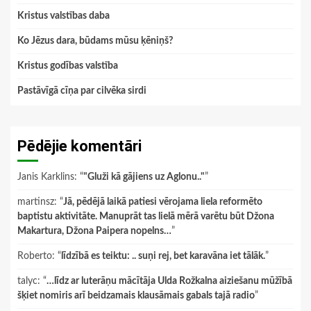
Kristus valstības daba
Ko Jēzus dara, būdams mūsu ķēniņš?
Kristus godības valstība
Pastāvīgā cīņa par cilvēka sirdi
Pēdējie komentāri
Janis Karklins
: “
"Gluži kā gājiens uz Aglonu.."
”
martinsz
: “
Jā, pēdējā laikā patiesi vērojama liela reformēto
baptistu aktivitāte. Manuprāt tas lielā mērā varētu būt Džona
Makartura, Džona Paipera nopelns…
”
Roberto
: “
līdzībā es teiktu: .. suņi rej, bet karavāna iet tālāk.
”
talyc
: “
…līdz ar luterāņu mācītāja Ulda Rožkalna aiziešanu mūžībā
šķiet nomiris arī beidzamais klausāmais gabals tajā radio
”