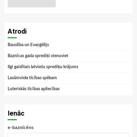
Atrodi
Bauslība un Evaņģēlijs
Baznīcas gada sprediķi vienuviet
Ilgi gaidītais latviešu sprediķu krājums
Lasāmviela ticības spēkam
Luteriskās ticības apliecības
Ienāc
e-baznīcēns