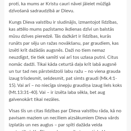
proti, ka mums ar Kristu cauri nāvei jāieiet mūžīgā
dzīvošanā sadraudzībā ar Dievu.
Kungs Dieva valstību ir sludinājis, izmantojot līdzības,
kas attēlo mums pazīstamo ikdienas dzīvi un balstās
mūsu dzīves pieredzē. Tās dažkārt ir līdzības, kurās
runāts par sēju un ražas novākšanu, par graudiem, kas
izsēti krīt dažādās augsnēs. Daži no tiem nemaz
neuzdīgst, tie tiek samīti vai arī tos uzlasa putni. Citus
nomāc dadži. Tikai kāda ceturtā daļa krīt labā augsnē
un tur tad nes pārsteidzoši labu ražu – no viena grauda
izaug trīsdesmit, sešdesmit, pat simts graudi (Mk.4:1-
15). Vai arī – no niecīga sinepju graudiņa izaug liels koks
(Mt.13:31-40). Vai – ir izsēta laba sēkla, bet aug
galvenokārt tikai nezāles.
Visas šīs un citas līdzības par Dieva valstību rāda, kā no
pavisam maziem un neciliem aizsākumiem Dieva vārds
izplatās un nes augļus – par spīti dažāda veida