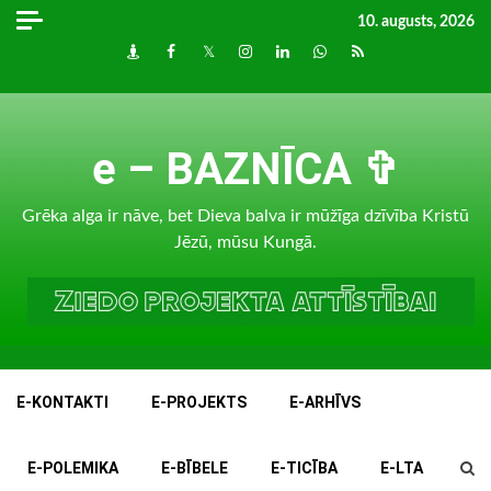
Skip
10. augusts, 2026
to
Draugiem
Facebook
Twitter
Instagram
LinkedIn
whatsapp
RSS
content
e – BAZNĪCA ✞
Grēka alga ir nāve, bet Dieva balva ir mūžīga dzīvība Kristū
Jēzū, mūsu Kungā.
E-KONTAKTI
E-PROJEKTS
E-ARHĪVS
E-POLEMIKA
E-BĪBELE
E-TICĪBA
E-LTA