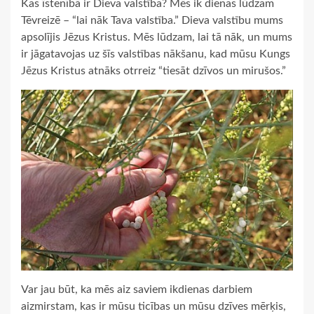
Kas īstenībā ir Dieva valstība? Mēs ik dienas lūdzam
Tēvreizē – “lai nāk Tava valstība.” Dieva valstību mums
apsolījis Jēzus Kristus. Mēs lūdzam, lai tā nāk, un mums
ir jāgatavojas uz šīs valstības nākšanu, kad mūsu Kungs
Jēzus Kristus atnāks otrreiz “tiesāt dzīvos un mirušos.”
Var jau būt, ka mēs aiz saviem ikdienas darbiem
aizmirstam, kas ir mūsu ticības un mūsu dzīves mērķis,