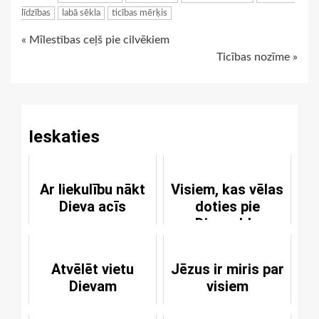
līdzības
labā sēkla
ticības mērķis
Continue
« Mīlestības ceļš pie cilvēkiem
Ticības nozīme »
Reading
Ieskaties
Ar liekulību nākt
Visiem, kas vēlas
Dieva acīs
doties pie
Dievgalda
Atvēlēt vietu
Jēzus ir miris par
Dievam
visiem