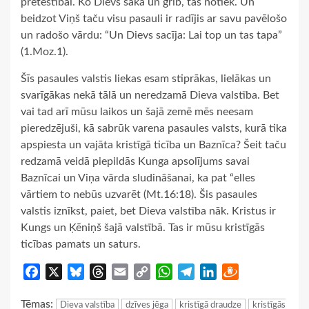
pretestībai. Ko Dievs saka un grib, tas notiek. Un
beidzot Viņš taču visu pasauli ir radījis ar savu pavēlošo
un radošo vārdu: “Un Dievs sacīja: Lai top un tas tapa”
(1.Moz.1).
Šīs pasaules valstis liekas esam stiprākas, lielākas un
svarīgākas nekā tālā un neredzamā Dieva valstība. Bet
vai tad arī mūsu laikos un šajā zemē mēs neesam
pieredzējuši, kā sabrūk varena pasaules valsts, kurā tika
apspiesta un vajāta kristīgā ticība un Baznīca? Šeit taču
redzamā veidā piepildās Kunga apsolījums savai
Baznīcai un Viņa vārda sludināšanai, ka pat “elles
vārtiem to nebūs uzvarēt (Mt.16:18). Šis pasaules
valstis iznīkst, paiet, bet Dieva valstība nāk. Kristus ir
Kungs un Ķēniņš šajā valstībā. Tas ir mūsu kristīgās
ticības pamats un saturs.
Facebook
X
Bluesky
Threads
Email
Copy
WhatsApp
Telegram
LinkedIn
Draugiem
Link
Tēmas:
Dieva valstība
dzīves jēga
kristīgā draudze
kristīgās