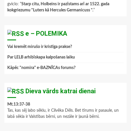
gviclo
: “
Starp citu, Holbeins ir pazīstams arī ar 1522. gada
kokgriezumu "Luters kā Hercules Germanicuss ".
”
e – POLEMIKA
Vai kremēt mirušo ir kristīga prakse?
Par LELB arhibīskapa kalpošanas laiku
Kāpēc "nomira" e-BAZNĪCAs forums?
Dieva vārds katrai dienai
Mt.13:37-38
Tas, kas sēj labo sēklu, ir Cilvēka Dēls. Bet tīrums ir pasaule, un
labā sēkla ir Valstības bērni, un nezāle ir ļaunā bērni.