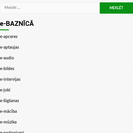
Meklēt:
e-BAZNĪCĀ
e-apceres
e-aptaujas
e-audio
e-bildes
e-intervijas
e-joki
e-lūgšanas
e-mācība
e-mūzika