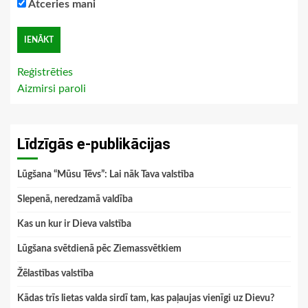
Atceries mani
Reģistrēties
Aizmirsi paroli
Līdzīgās e-publikācijas
Lūgšana “Mūsu Tēvs”: Lai nāk Tava valstība
Slepenā, neredzamā valdība
Kas un kur ir Dieva valstība
Lūgšana svētdienā pēc Ziemassvētkiem
Žēlastības valstība
Kādas trīs lietas valda sirdī tam, kas paļaujas vienīgi uz Dievu?