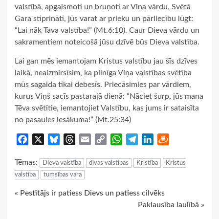
valstībā, apgaismoti un bruņoti ar Viņa vārdu, Svētā
Gara stiprināti, jūs varat ar prieku un pārliecību lūgt:
“Lai nāk Tava valstība!” (Mt.6:10). Caur Dieva vārdu un
sakramentiem noteicošā jūsu dzīvē būs Dieva valstība.
Lai gan mēs iemantojam Kristus valstību jau šīs dzīves
laikā, neaizmirsīsim, ka pilnīga Viņa valstības svētība
mūs sagaida tikai debesīs. Priecāsimies par vārdiem,
kurus Viņš sacīs pastarajā dienā: “Nāciet šurp, jūs mana
Tēva svētītie, iemantojiet Valstību, kas jums ir sataisīta
no pasaules iesākuma!” (Mt.25:34)
Facebook
X
Bluesky
Threads
Email
Copy
WhatsApp
Telegram
LinkedIn
Draugiem
Link
Tēmas:
Dieva valstība
divas valstības
Kristība
Kristus
valstība
tumsības vara
Continue
« Pestītājs ir patiess Dievs un patiess cilvēks
Paklausība laulībā »
Reading