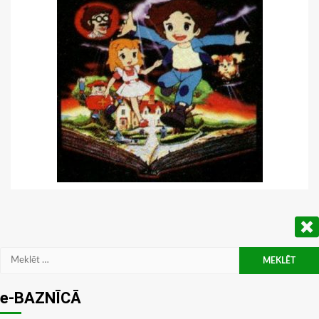
Meklēt:
e-BAZNĪCĀ