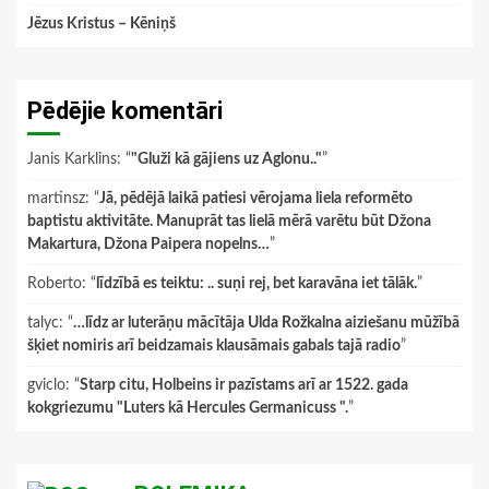
Jēzus Kristus – Kēniņš
Pēdējie komentāri
Janis Karklins
: “
"Gluži kā gājiens uz Aglonu.."
”
martinsz
: “
Jā, pēdējā laikā patiesi vērojama liela reformēto
baptistu aktivitāte. Manuprāt tas lielā mērā varētu būt Džona
Makartura, Džona Paipera nopelns…
”
Roberto
: “
līdzībā es teiktu: .. suņi rej, bet karavāna iet tālāk.
”
talyc
: “
…līdz ar luterāņu mācītāja Ulda Rožkalna aiziešanu mūžībā
šķiet nomiris arī beidzamais klausāmais gabals tajā radio
”
gviclo
: “
Starp citu, Holbeins ir pazīstams arī ar 1522. gada
kokgriezumu "Luters kā Hercules Germanicuss ".
”