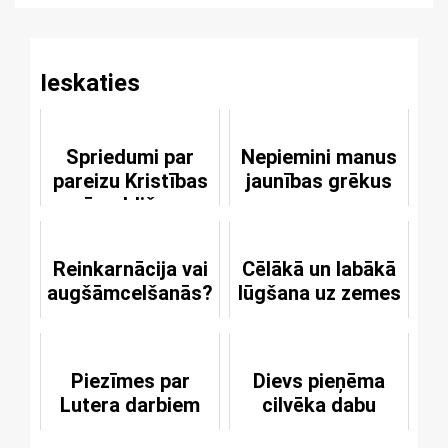
Ieskaties
Spriedumi par
Nepiemini manus
pareizu Kristības
jaunības grēkus
pārvaldišanu
Reinkarnācija vai
Cēlākā un labākā
augšāmcelšanās?
lūgšana uz zemes
Piezīmes par
Dievs pieņēma
Lutera darbiem
cilvēka dabu