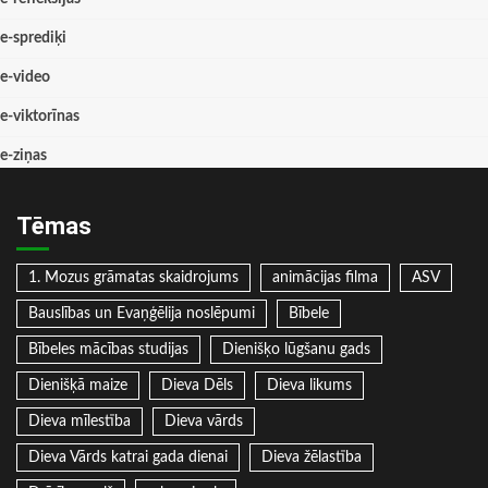
e-sprediķi
e-video
e-viktorīnas
e-ziņas
Tēmas
1. Mozus grāmatas skaidrojums
animācijas filma
ASV
Bauslības un Evaņģēlija noslēpumi
Bībele
Bībeles mācības studijas
Dienišķo lūgšanu gads
Dienišķā maize
Dieva Dēls
Dieva likums
Dieva mīlestība
Dieva vārds
Dieva Vārds katrai gada dienai
Dieva žēlastība