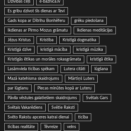
Dzīvības ceļš
e-baznica.lv
Es gribu dzīvot šīs dienas ar Tevi
Gads kopa ar Dītrihu Bonhēferu
grēku piedošana
Ikdienas ar Pirmo Mozus grāmatu
Ikdienas meditācijas
Jēzus Kristus
Kristība
Kristīgā dogmatika
Kristīgā dzīve
kristīgā mācība
kristīgā mūzika
Kristīgās ētikas un morāles rokasgrāmata
kristīgā ētika
Lasāmviela ticības spēkam
Lutera citāti
lūgšana
Mazā katehisma skaidrojums
Mārtiņš Luters
par lūgšanu
Piecas minūtes kopā ar Luteru
Pāvila vēstules galatiešiem skaidrojums
Svētais Gars
Svētais Vakarēdiens
Svētie Raksti
Svēto Rakstu apceres katrai dienai
ticība
ticības realitāte
Tēvreize
velns