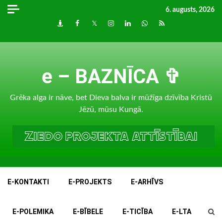
Skip
6. augusts, 2026
to
Draugiem
Facebook
Twitter
Instagram
LinkedIn
whatsapp
RSS
content
e – BAZNĪCA ✞
Grēka alga ir nāve, bet Dieva balva ir mūžīga dzīvība Kristū
Jēzū, mūsu Kungā.
E-KONTAKTI
E-PROJEKTS
E-ARHĪVS
E-POLEMIKA
E-BĪBELE
E-TICĪBA
E-LTA