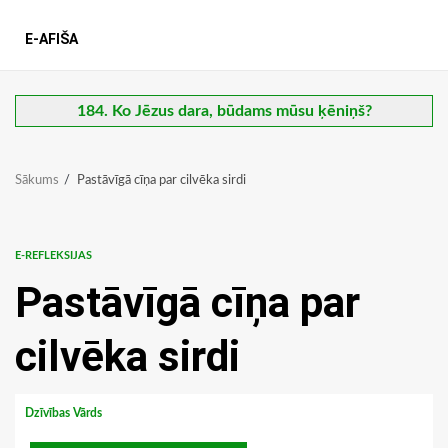
E-AFIŠA
184. Ko Jēzus dara, būdams mūsu ķēniņš?
Sākums
Pastāvīgā cīņa par cilvēka sirdi
E-REFLEKSIJAS
Pastāvīgā cīņa par
cilvēka sirdi
Dzīvības Vārds