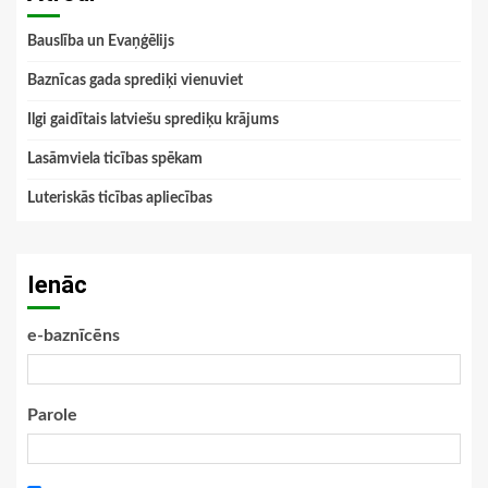
Bauslība un Evaņģēlijs
Baznīcas gada sprediķi vienuviet
Ilgi gaidītais latviešu sprediķu krājums
Lasāmviela ticības spēkam
Luteriskās ticības apliecības
Ienāc
e-baznīcēns
Parole