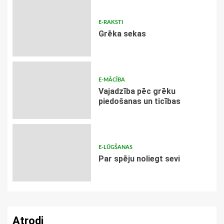
E-RAKSTI
Grēka sekas
E-MĀCĪBA
Vajadzība pēc grēku
piedošanas un ticības
E-LŪGŠANAS
Par spēju noliegt sevi
Atrodi