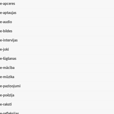
e-apceres
e-aptaujas
e-audio
e-bildes
e-intervijas
e-joki
e-lūgšanas
e-mācība
e-mūzika
e-paziņojumi
e-poēzija
e-raksti
e-refleksijas