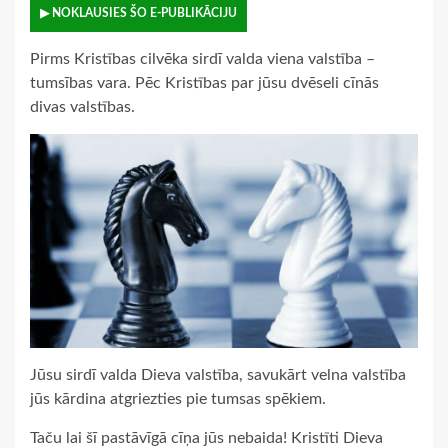
▶ NOKLAUSIES ŠO E-PUBLIKĀCIJU
Pirms Kristības cilvēka sirdī valda viena valstība –
tumsības vara. Pēc Kristības par jūsu dvēseli cīnās
divas valstības.
Jūsu sirdī valda Dieva valstība, savukārt velna valstība
jūs kārdina atgriezties pie tumsas spēkiem.
Taču lai šī pastāvīgā cīņa jūs nebaida! Kristīti Dieva