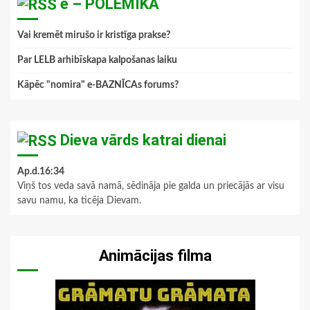
e – POLEMIKA
Vai kremēt mirušo ir kristīga prakse?
Par LELB arhibīskapa kalpošanas laiku
Kāpēc "nomira" e-BAZNĪCAs forums?
Dieva vārds katrai dienai
Ap.d.16:34
Viņš tos veda savā namā, sēdināja pie galda un priecājās ar visu
savu namu, ka ticēja Dievam.
Animācijas filma