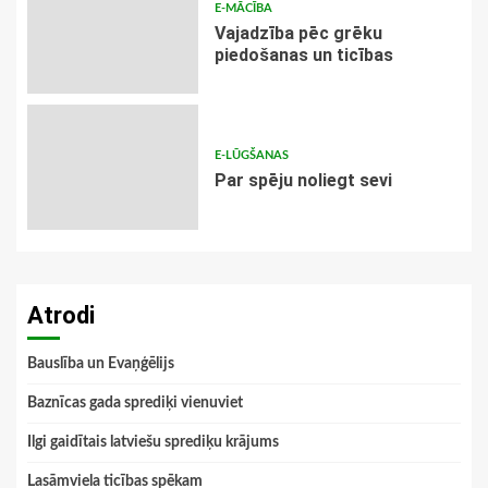
E-MĀCĪBA
Vajadzība pēc grēku
piedošanas un ticības
E-LŪGŠANAS
Par spēju noliegt sevi
Atrodi
Bauslība un Evaņģēlijs
Baznīcas gada sprediķi vienuviet
Ilgi gaidītais latviešu sprediķu krājums
Lasāmviela ticības spēkam