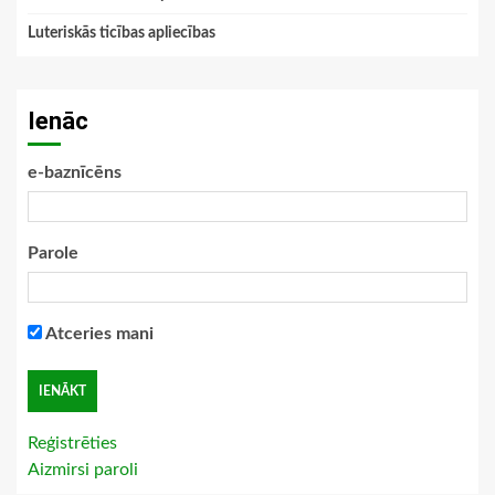
Luteriskās ticības apliecības
Ienāc
e-baznīcēns
Parole
Atceries mani
Reģistrēties
Aizmirsi paroli