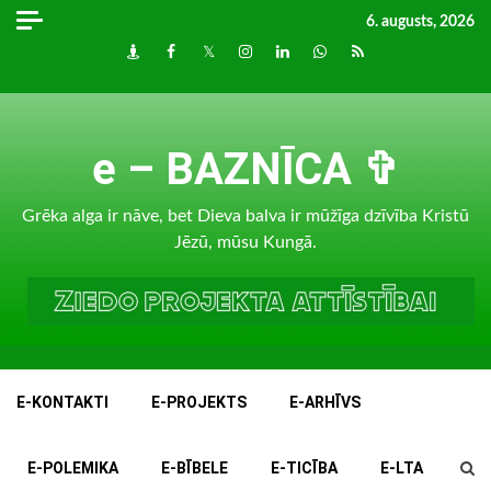
Skip
6. augusts, 2026
to
Draugiem
Facebook
Twitter
Instagram
LinkedIn
whatsapp
RSS
content
e – BAZNĪCA ✞
Grēka alga ir nāve, bet Dieva balva ir mūžīga dzīvība Kristū
Jēzū, mūsu Kungā.
E-KONTAKTI
E-PROJEKTS
E-ARHĪVS
E-POLEMIKA
E-BĪBELE
E-TICĪBA
E-LTA