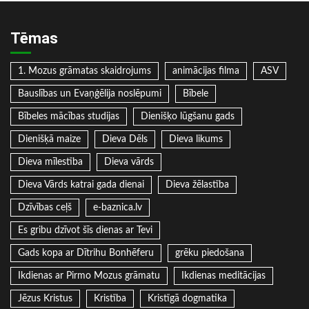
Tēmas
1. Mozus grāmatas skaidrojums
animācijas filma
ASV
Bauslības un Evaņģēlija noslēpumi
Bībele
Bībeles mācības studijas
Dienišķo lūgšanu gads
Dienišķā maize
Dieva Dēls
Dieva likums
Dieva mīlestība
Dieva vārds
Dieva Vārds katrai gada dienai
Dieva žēlastība
Dzīvības ceļš
e-baznica.lv
Es gribu dzīvot šīs dienas ar Tevi
Gads kopa ar Dītrihu Bonhēferu
grēku piedošana
Ikdienas ar Pirmo Mozus grāmatu
Ikdienas meditācijas
Jēzus Kristus
Kristība
Kristīgā dogmatika