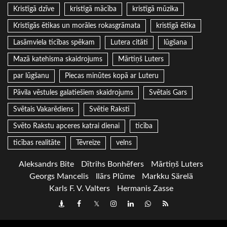
Kristīgā dzīve
kristīgā mācība
kristīgā mūzika
Kristīgās ētikas un morāles rokasgrāmata
kristīgā ētika
Lasāmviela ticības spēkam
Lutera citāti
lūgšana
Mazā katehisma skaidrojums
Mārtiņš Luters
par lūgšanu
Piecas minūtes kopā ar Luteru
Pāvila vēstules galatiešiem skaidrojums
Svētais Gars
Svētais Vakarēdiens
Svētie Raksti
Svēto Rakstu apceres katrai dienai
ticība
ticības realitāte
Tēvreize
velns
Aleksandrs Bite
Dītrihs Bonhēfers
Mārtiņš Luters
Georgs Mancelis
Ilārs Plūme
Markku Särelä
Karls F. V. Valters
Hermanis Zasse
Draugiem
Facebook
Twitter
Instagram
LinkedIn
whatsapp
RSS