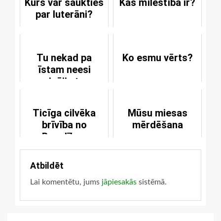
Kurš var saukties
Kas mīlestība ir?
par luterāni?
Tu nekad pa
Ko esmu vērts?
īstam neesi
zinājis to
Ticīga cilvēka
Mūsu miesas
brīvība no
mērdēšana
Bauslības
Atbildēt
Lai komentētu, jums
jāpiesakās
sistēmā.