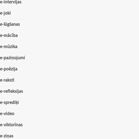
e-intervijas
e-joki
e-lūgšanas
e-mācība
e-mūzika
e-paziņojumi
e-poēzija
e-raksti
e-refleksijas
e-sprediķi
e-video
e-viktorīnas
e-ziņas