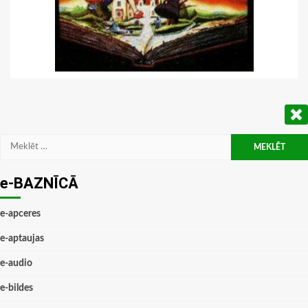
Meklēt:
e-BAZNĪCĀ
e-apceres
e-aptaujas
e-audio
e-bildes