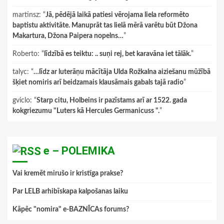
martinsz
: “
Jā, pēdējā laikā patiesi vērojama liela reformēto
baptistu aktivitāte. Manuprāt tas lielā mērā varētu būt Džona
Makartura, Džona Paipera nopelns…
”
Roberto
: “
līdzībā es teiktu: .. suņi rej, bet karavāna iet tālāk.
”
talyc
: “
…līdz ar luterāņu mācītāja Ulda Rožkalna aiziešanu mūžībā
šķiet nomiris arī beidzamais klausāmais gabals tajā radio
”
gviclo
: “
Starp citu, Holbeins ir pazīstams arī ar 1522. gada
kokgriezumu "Luters kā Hercules Germanicuss ".
”
e – POLEMIKA
Vai kremēt mirušo ir kristīga prakse?
Par LELB arhibīskapa kalpošanas laiku
Kāpēc "nomira" e-BAZNĪCAs forums?