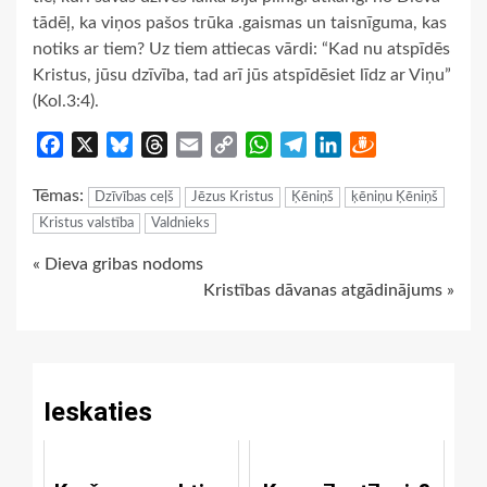
tādēļ, ka viņos pašos trūka .gaismas un taisnīguma, kas
notiks ar tiem? Uz tiem attiecas vārdi: “Kad nu atspīdēs
Kristus, jūsu dzīvība, tad arī jūs atspīdēsiet līdz ar Viņu”
(Kol.3:4).
Facebook
X
Bluesky
Threads
Email
Copy
WhatsApp
Telegram
LinkedIn
Draugiem
Link
Tēmas:
Dzīvības ceļš
Jēzus Kristus
Ķēniņš
ķēniņu Ķēniņš
Kristus valstība
Valdnieks
Continue
« Dieva gribas nodoms
Kristības dāvanas atgādinājums »
Reading
Ieskaties