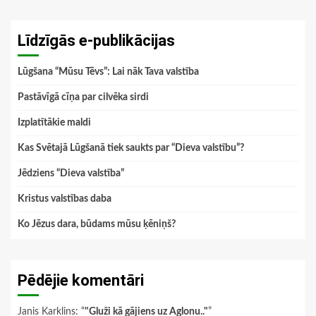
Līdzīgās e-publikācijas
Lūgšana “Mūsu Tēvs”: Lai nāk Tava valstība
Pastāvīgā cīņa par cilvēka sirdi
Izplatītākie maldi
Kas Svētajā Lūgšanā tiek saukts par “Dieva valstību”?
Jēdziens “Dieva valstība”
Kristus valstības daba
Ko Jēzus dara, būdams mūsu ķēniņš?
Pēdējie komentāri
Janis Karklins
: “
"Gluži kā gājiens uz Aglonu.."
”