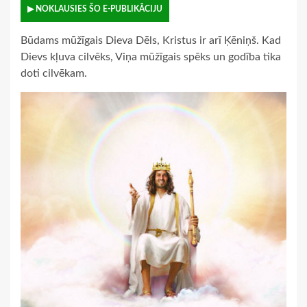
▶ NOKLAUSIES ŠO E-PUBLIKĀCIJU
Būdams mūžīgais Dieva Dēls, Kristus ir arī Ķēniņš. Kad
Dievs kļuva cilvēks, Viņa mūžīgais spēks un godība tika
doti cilvēkam.