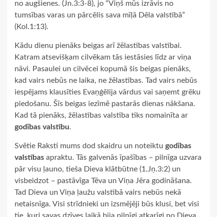
no augšienes. (Jn.3:3-8), jo “Viņš mūs izrāvis no
tumsības varas un pārcēlis sava mīļā Dēla valstībā”
(Kol.1:13).
Kādu dienu pienāks beigas arī žēlastības valstībai.
Katram atsevišķam cilvēkam tās iestāsies līdz ar viņa
nāvi. Pasaulei un cilvēcei kopumā šis beigas pienāks,
kad vairs nebūs ne laika, ne žēlastības. Tad vairs nebūs
iespējams klausīties Evaņģēlija vārdus vai saņemt grēku
piedošanu. Šīs beigas iezīmē pastarās dienas nākšana.
Kad tā pienāks, žēlastības valstība tiks nomainīta ar
godības valstību
.
Svētie Raksti mums dod skaidru un noteiktu
godības
valstības
apraktu. Tās galvenās īpašības – pilnīga uzvara
pār visu ļauno, tieša Dieva klātbūtne (1.Jņ.3:2) un
visbeidzot – pastāvīga Tēva un Viņa Jēra godināšana.
Tad Dieva un Viņa ļaužu valstībā vairs nebūs nekā
netaisnīga. Visi strīdnieki un izsmējēji būs klusi, bet visi
tie, kuri savas dzīves laikā bija pilnīgi atkarīgi no Dieva