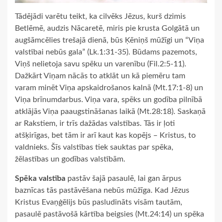
Tādējādi varētu teikt, ka cilvēks Jēzus, kurš dzimis
Betlēmē, audzis Nācaretē, miris pie krusta Golgātā un
augšāmcēlies trešajā dienā, būs Ķēniņš mūžīgi un “Viņa
valstībai nebūs gala” (Lk.1:31-35). Būdams pazemots,
Viņš nelietoja savu spēku un varenību (Fil.2:5-11).
Dažkārt Viņam nācās to atklāt un kā piemēru tam
varam minēt Viņa apskaidrošanos kalnā (Mt.17:1-8) un
Viņa brīnumdarbus. Viņa vara, spēks un godība pilnībā
atklājās Viņa paaugstināšanas laikā (Mt.28:18). Saskaņā
ar Rakstiem, ir trīs dažādas valstības. Tās ir ļoti
atšķirīgas, bet tām ir arī kaut kas kopējs – Kristus, to
valdnieks. Šīs valstības tiek sauktas par spēka,
žēlastības un godības valstībām.
Spēka valstība
pastāv šajā pasaulē, lai gan ārpus
baznīcas tās pastāvēšana nebūs mūžīga. Kad Jēzus
Kristus Evaņģēlijs būs pasludināts visām tautām,
pasaulē pastāvošā kārtība beigsies (Mt.24:14) un spēka