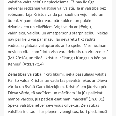
valstība vairs nebūs nepieciešama. Tā nav līdzīga
nevienai redzamai valstībai vai valstij. Tā ir valstība bez
robežām. Tajā Kristus valda pār sauli un vēju, lietu un
ūdeni. Viņam pieder vara pār kokiem un puķēm,
dzīvniekiem un cilvēkiem. Viņš valda ar ķēniņu,
valdnieku, valdību un amatpersonu starpniecību. Nekas
nav par lielu vai par mazu, lai nevarētu tikt radīts,
vadīts, saglabāts vai apturēts ar šo spēku. Mēs nezinām
neviena cita, kam “dota visa vara debesīs un virs zemes”
(Mt.28:18), un tādēļ Kristus ir “kungu Kungs un ķēniņu
Ķēniņš” (Atkl.17:14).
Žēlastības valstībā
ir citi likumi, nekā pasaulīgās valstis.
Pār to valda Kristus un vada tās pavalstniekus ar Dieva
vārdu un Svētā Gara līdzekļiem. Kristiešiem jādzīvo pēc
Dieva vārda, tā vadītiem un mācītiem “Ja jūs paliekat
manos vārdos, jūs patiesi esat mani mācekļi” (Jņ.8:31)
Spēka valstība ietver sevi visus cilvēkus. Žēlastības
valstībā ir citādi. Tur pieņem vienīgi tos, kuri piedzimuši