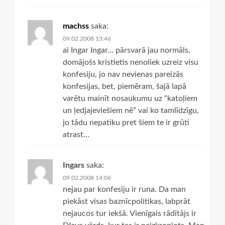
machss
saka:
09.02.2008 13:46
ai Ingar Ingar… pārsvarā jau normāls,
domājošs kristietis nenoliek uzreiz visu
konfesiju, jo nav nevienas pareizās
konfesijas, bet, piemēram, šajā lapā
varētu mainīt nosaukumu uz “katoļiem
un ļedjajeviešiem nē” vai ko tamlīdzīgu,
jo tādu nepatiku pret šiem te ir grūti
atrast…
Ingars
saka:
09.02.2008 14:06
nejau par konfesiju ir runa. Da man
piekāst visas baznīcpolitikas, labprāt
nejaucos tur iekšā. Vienīgais rādītājs ir