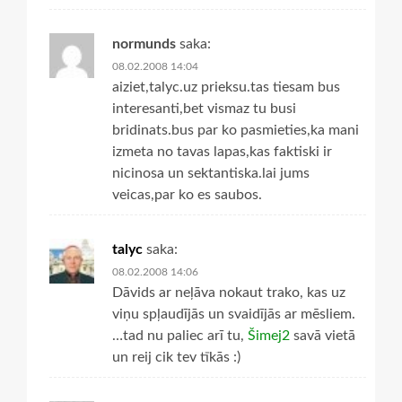
normunds
saka:
08.02.2008 14:04
aiziet,talyc.uz prieksu.tas tiesam bus
interesanti,bet vismaz tu busi
bridinats.bus par ko pasmieties,ka mani
izmeta no tavas lapas,kas faktiski ir
nicinosa un sektantiska.lai jums
veicas,par ko es saubos.
talyc
saka:
08.02.2008 14:06
Dāvids ar neļāva nokaut trako, kas uz
viņu spļaudījās un svaidījās ar mēsliem.
…tad nu paliec arī tu,
Šimej2
savā vietā
un reij cik tev tīkās :)