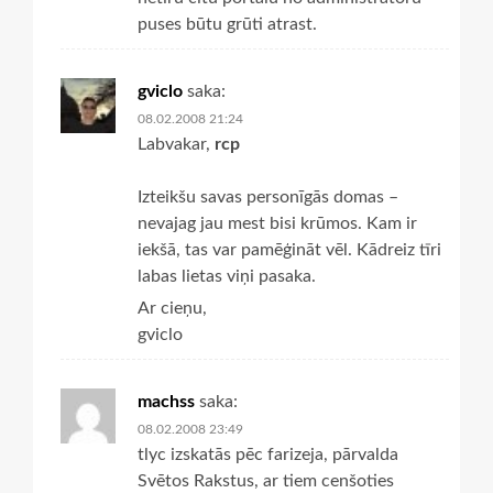
puses būtu grūti atrast.
gviclo
saka:
08.02.2008 21:24
Labvakar,
rcp
Izteikšu savas personīgās domas –
nevajag jau mest bisi krūmos. Kam ir
iekšā, tas var pamēģināt vēl. Kādreiz tīri
labas lietas viņi pasaka.
Ar cieņu,
gviclo
machss
saka:
08.02.2008 23:49
tlyc izskatās pēc farizeja, pārvalda
Svētos Rakstus, ar tiem cenšoties