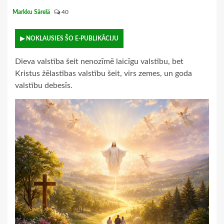
Markku Särelä
40
▶ NOKLAUSIES ŠO E-PUBLIKĀCIJU
Dieva valstība šeit nenozīmē laicīgu valstību, bet
Kristus žēlastības valstību šeit, virs zemes, un goda
valstību debesīs.