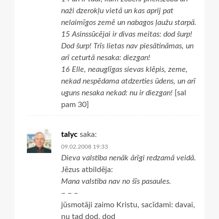
naži dzerokļu vietā un kas aprij pat
nelaimīgos zemē un nabagos ļaužu starpā.
15 Asinssūcējai ir divas meitas: dod šurp!
Dod šurp! Trīs lietas nav piesātināmas, un
arī ceturtā nesaka: diezgan!
16 Elle, neauglīgas sievas klēpis, zeme,
nekad nespēdama atdzerties ūdens, un arī
uguns nesaka nekad: nu ir diezgan!
[sal
pam 30]
talyc
saka:
09.02.2008 19:33
Dieva valstība nenāk ārīgi redzamā veidā.
Jēzus atbildēja:
Mana valstība nav no šīs pasaules.
– – –
jūsmotāji zaimo Kristu, sacīdami: davai,
nu tad dod, dod