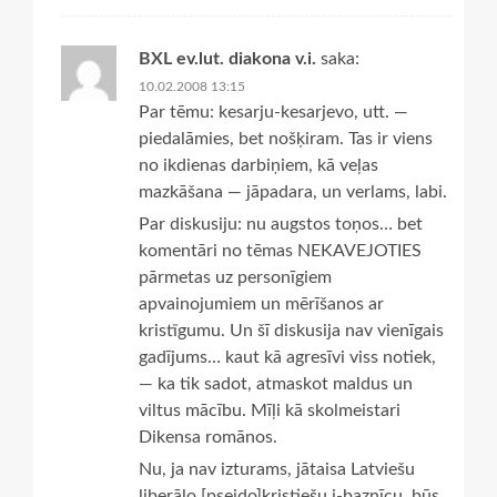
BXL ev.lut. diakona v.i.
saka:
10.02.2008 13:15
Par tēmu: kesarju-kesarjevo, utt. —
piedalāmies, bet nošķiram. Tas ir viens
no ikdienas darbiņiem, kā veļas
mazkāšana — jāpadara, un verlams, labi.
Par diskusiju: nu augstos toņos… bet
komentāri no tēmas NEKAVEJOTIES
pārmetas uz personīgiem
apvainojumiem un mērīšanos ar
kristīgumu. Un šī diskusija nav vienīgais
gadījums… kaut kā agresīvi viss notiek,
— ka tik sadot, atmaskot maldus un
viltus mācību. Mīļi kā skolmeistari
Dikensa romānos.
Nu, ja nav izturams, jātaisa Latviešu
liberālo [pseido]kristiešu i-baznīcu, būs