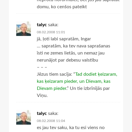
domu, ko cenšos pateikt
talyc
saka:
08.02.2008 11:01
jā, ļoti labi sapratām, Ingar
… sapratām, ka tev nava saprašanas
īsti ne zemes lietās, un nemaz jau
nerunājot par debesu valstību
– – –
Jēzus tiem sacīja: “
Tad dodiet ķeizaram,
kas ķeizaram pieder, un Dievam, kas
Dievam pieder
.” Un tie izbrīnījās par
Viņu.
talyc
saka:
08.02.2008 11:04
es jau tev saku, ka tu esi viens no