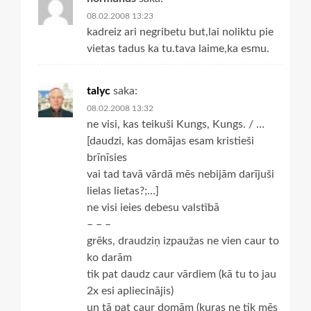
08.02.2008 13:23
kadreiz ari negribetu but,lai noliktu pie
vietas tadus ka tu.tava laime,ka esmu.
talyc
saka:
08.02.2008 13:32
ne visi, kas teikuši Kungs, Kungs. / …
[daudzi, kas domājas esam kristieši
brīnīsies
vai tad tavā vārdā mēs nebijām darījuši
lielas lietas?;…]
ne visi ieies debesu valstībā
– – –
grēks, draudziņ izpaužas ne vien caur to
ko darām
tik pat daudz caur vārdiem (kā tu to jau
2x esi apliecinājis)
un tā pat caur domām (kuras ne tik mēs