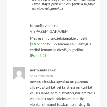
Dievs stajas preti lepniem?faktiski tu,talyc
esi visnozelojamakais.
to sacīja viens no
VISPAZEMĪGĀKAJIEM
Mēs esam visnožēlojamākie cilvēki
[
1.Kor.15:19
] un teicam sevi laimīgus
cerībā iemantot dievišķo godību.
[
Rom.5:2
]
normunds
saka:
08.02.2008 13:00
nevaru ciest,ka apvaino un pazemo
cilvekus,turklat vel kristiesi un turklat
vel sis lapas administratori,kuriem tacu
vajadzetu radit priekszimi,bet tie
vienkarsi izsmej tos,kas no sirds grib