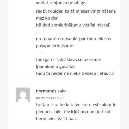
soldat rebjonka ņe obiģet
redzi, Mulder, ka tā miesas vingrināšana
maz ko der
(tā dod apmierinājumu vienīgi miesai)
. . .
nu to varētu nosaukt par tādu miesas
pašapmierināšanos
– – –
tam gan ir laba slava še uz zemes
(panākumu gūšanā)
taču tā neder ne nieka debesu lietās :D
normunds
saka:
08.02.2008 15:28
tur jau ir ta beda,talyc,ka tu esi soldat.ir
pienacis laiks tev
kļūt
bernam,jo tikai
berni ieies Valstibaa.