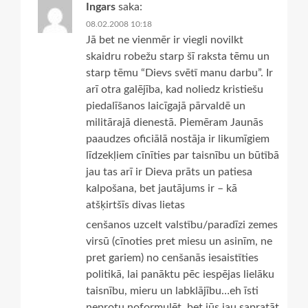
Ingars
saka:
08.02.2008 10:18
Jā bet ne vienmēr ir viegli novilkt
skaidru robežu starp šī raksta tēmu un
starp tēmu “Dievs svētī manu darbu”. Ir
arī otra galējība, kad noliedz kristiešu
piedalīšanos laicīgajā pārvaldē un
militārajā dienestā. Piemēram Jaunās
paaudzes oficiālā nostāja ir likumīgiem
līdzekļiem cīnīties par taisnību un būtībā
jau tas arī ir Dieva prāts un patiesa
kalpošana, bet jautājums ir – kā
atšķirtšīs divas lietas
cenšanos uzcelt valstību/paradīzi zemes
virsū (cīnoties pret miesu un asinīm, ne
pret gariem) no cenšanās iesaistīties
politikā, lai panāktu pēc iespējas lielāku
taisnību, mieru un labklājību…eh īsti
neprotu noformulēt, bet jūs jau sapratāt