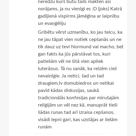
neredzu kurš būtu tāds makten asi
norājams, ja nu vienīgi es :D (joks) Katrā
gadījienā vispirms jāmēģina ar laipnību
un evaņģēliju
Gribētu vērst uzmanību, ko jau teicu, ka
ne jau tāpat vien notiek cepšanās un ne
tik dauz uz tevi Normund vai macho, bet
gan fakts ka jūs pārstāvat tos, kuri
patiešām vēl ne šitā vien apliek
luterāņus. Tā nu sanāk, ka reizēm cieš
nevainīgie. Ja netici, šad un tad
draugiem.lv domubiedros un netikai
pavīd kādas diskusijas, saukā
tradicionālās konfesijas par mirušajām
reliģijām un vēl nez kā, manuprāt tieši
šādas runas tad arī izraisa cepšanos,
visādi lepni gari, kas uzstājas ar lielām
runām