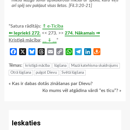
miesu līdzīgu savai apskaidrotai miesai ar spēku, kurā viņš
arī spēj sev pakļaut visas lietas. [Fil.3:20-21]
“Satura rādītājs:
⇑ e-Ticība
⇐ Iepriekš 272.
<< 273. >>
274. Nākamais ⇒
Kristīgā mācība
:
__ ⇓ __
“
Facebook
X
Bluesky
Threads
Email
Copy
WhatsApp
Telegram
LinkedIn
Draugiem
Link
Tēmas:
kristīgā mācība
lūgšana
Mazā katehisma skaidrojums
Otrā lūgšana
pulgot Dievu
Svētā lūgšana
Continue
« Kas ir dabas dotās zināšanas par Dievu?
Ko mums vēl atgādina vārdi “es ticu”? »
Reading
Ieskaties