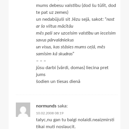
mums debesu valstību (dod šu tūlīt, dod
te pat uz zemes)
un nedabūjuši sit Jēzu sejā, sakot: “
nost
ar šo viltus mācītāu
mēs paši sev uzcelsim valstību un iecelsim
savus pārvaldniekus
un visus, kas stāsies mums ceļā, mēs
samīsim kā skudras
”
– – –
jūsu darbi (vārdi, domas) liecina pret
jums
šodien un tiesas dienā
normunds
saka:
10.02.2008 08:19
talyc,nu gan tu baigi nolaidi.neaizmirsti
tikai muti noslaucit.