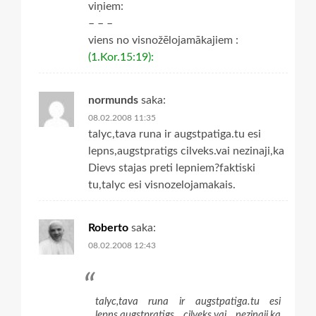
viņiem:
– – –
viens no visnožēlojamākajiem :
(1.Kor.15:19):
normunds
saka:
08.02.2008 11:35
talyc,tava runa ir augstpatiga.tu esi
lepns,augstpratigs cilveks.vai nezinaji,ka
Dievs stajas preti lepniem?faktiski
tu,talyc esi visnozelojamakais.
Roberto
saka:
08.02.2008 12:43
talyc,tava runa ir augstpatiga.tu esi
lepns,augstpratigs cilveks.vai nezinaji,ka