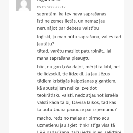
09.02.2008 08:12
sapratām, ka tev nava saprašanas
īsti ne zemes lietās, un nemaz jau
nerunājot par debesu valstību
loģiski, ja man būtu saprašana, vai es tad
jautātu?
tātad, varētu mazliet paturpināt…lai
mana saprašana pieaugtu
bāc, nu gan Ļoša dajot, mērķi ta labi, bet
tie līdzsekļi, tie līdzekļi. Ja jau Jēzus
tādiem kristīgās kalpošanas gigantiem,
kā apustuļiem nelika izveidot
teokrātisku valsti, nedz atjaunot israēla
valsti kāda tā bij Dāvisa laikos, tad kas
ta būtu Jaunā paaudze par izņēmumu?
macho, redz no malas ar pirmo acu
uzmetienu jau šķiet itinkristīga visa tā
LPP padarīšana, taču iedziļinies, salīdzini