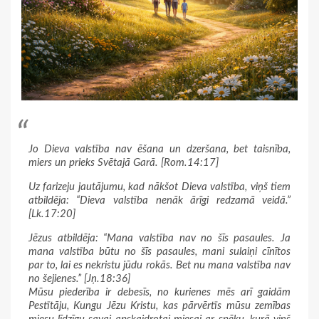
Jo Dieva valstība nav ēšana un dzeršana, bet taisnība,
miers un prieks Svētajā Garā. [Rom.14:17]
Uz farizeju jautājumu, kad nākšot Dieva valstība, viņš tiem
atbildēja: “Dieva valstība nenāk ārīgi redzamā veidā.”
[Lk.17:20]
Jēzus atbildēja: “Mana valstība nav no šīs pasaules. Ja
mana valstība būtu no šīs pasaules, mani sulaiņi cīnītos
par to, lai es nekristu jūdu rokās. Bet nu mana valstība nav
no šejienes.” [Jņ.18:36]
Mūsu piederība ir debesīs, no kurienes mēs arī gaidām
Pestītāju, Kungu Jēzu Kristu, kas pārvērtīs mūsu zemības