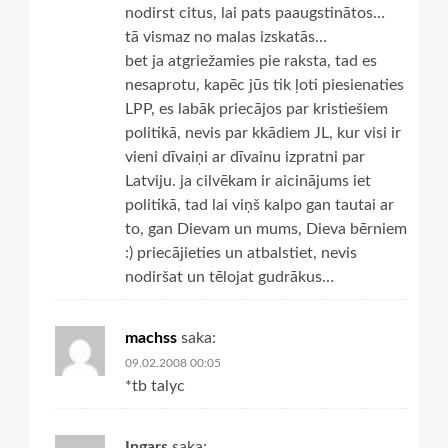
nodirst citus, lai pats paaugstinātos…
tā vismaz no malas izskatās…
bet ja atgriežamies pie raksta, tad es
nesaprotu, kapēc jūs tik ļoti piesienaties
LPP, es labāk priecājos par kristiešiem
politikā, nevis par kkādiem JL, kur visi ir
vieni dīvaiņi ar dīvainu izpratni par
Latviju. ja cilvēkam ir aicinājums iet
politikā, tad lai viņš kalpo gan tautai ar
to, gan Dievam un mums, Dieva bērniem
:) priecājieties un atbalstiet, nevis
nodiršat un tēlojat gudrākus…
machss
saka:
09.02.2008 00:05
*tb talyc
Ingars
saka: