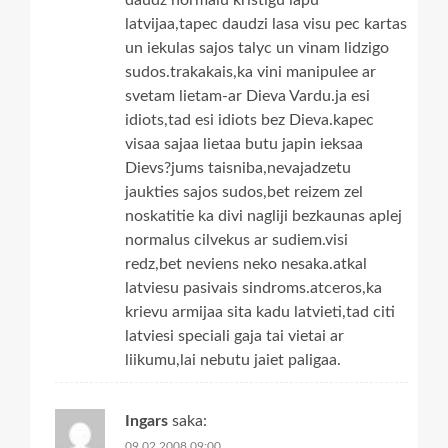
latvijaa,tapec daudzi lasa visu pec kartas
un iekulas sajos talyc un vinam lidzigo
sudos.trakakais,ka vini manipulee ar
svetam lietam-ar Dieva Vardu.ja esi
idiots,tad esi idiots bez Dieva.kapec
visaa sajaa lietaa butu japin ieksaa
Dievs?jums taisniba,nevajadzetu
jaukties sajos sudos,bet reizem zel
noskatitie ka divi nagliji bezkaunas aplej
normalus cilvekus ar sudiem.visi
redz,bet neviens neko nesaka.atkal
latviesu pasivais sindroms.atceros,ka
krievu armijaa sita kadu latvieti,tad citi
latviesi speciali gaja tai vietai ar
liikumu,lai nebutu jaiet paligaa.
Ingars
saka:
09.02.2008 09:00