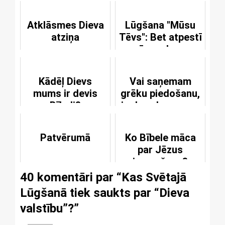
Atklāsmes Dieva
Lūgšana "Mūsu
atziņa
Tēvs": Bet atpestī
mūs no ļauna
Kādēļ Dievs
Vai saņemam
mums ir devis
grēku piedošanu,
Bībeli?
ja draudzes gans
ir neticīgs?
Patvērumā
Ko Bībele māca
par Jēzus
ieņemšanu?
40 komentāri par “
Kas Svētajā
Lūgšanā tiek saukts par “Dieva
valstību”?
”