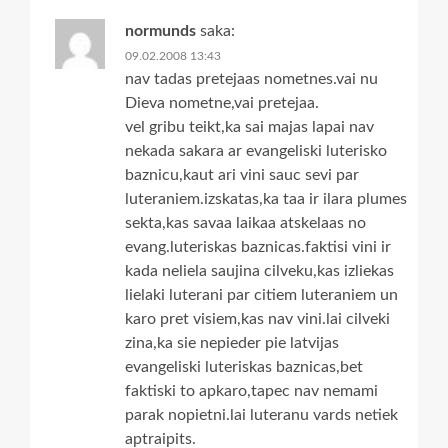
normunds
saka:
09.02.2008 13:43
nav tadas pretejaas nometnes.vai nu
Dieva nometne,vai pretejaa.
vel gribu teikt,ka sai majas lapai nav
nekada sakara ar evangeliski luterisko
baznicu,kaut ari vini sauc sevi par
luteraniem.izskatas,ka taa ir ilara plumes
sekta,kas savaa laikaa atskelaas no
evang.luteriskas baznicas.faktisi vini ir
kada neliela saujina cilveku,kas izliekas
lielaki luterani par citiem luteraniem un
karo pret visiem,kas nav vini.lai cilveki
zina,ka sie nepieder pie latvijas
evangeliski luteriskas baznicas,bet
faktiski to apkaro,tapec nav nemami
parak nopietni.lai luteranu vards netiek
aptraipits.