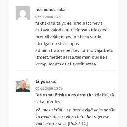
normunds
saka:
08.02.2008 13:45
faktiski tu,talyc esi bridinats,nevis
es.tava valoda un nicinosa attieksme
pret cilvekiem nav kristiesa varda
cieniga.tu esi sis lapas
administrators,bet tevi pirmo vajadzetu
izmest.metiet aaraa.tas man bus liels
kompliments.esiet svetiti attaa.
talyc
saka:
08.02.2008 13:56
“
es esmu ētisks = es esmu kristietis
“, tā
saka bezdievis
Vēl mazu brīdi – un bezdievīgā vairs nebūs.
Tu raudzīsies uz viņa vietu, bet viņa tur
vairs nesaskatīsi.
[Ps.37:10]