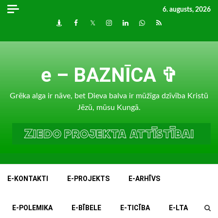
Skip
6. augusts, 2026
to
Draugiem
Facebook
Twitter
Instagram
LinkedIn
whatsapp
RSS
content
e – BAZNĪCA ✞
Grēka alga ir nāve, bet Dieva balva ir mūžīga dzīvība Kristū
Jēzū, mūsu Kungā.
E-KONTAKTI
E-PROJEKTS
E-ARHĪVS
E-POLEMIKA
E-BĪBELE
E-TICĪBA
E-LTA