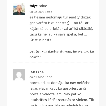
talyc
saka:
08.02.2008 15:55
es tiešām nedomāju tur ieiet :/ drīzāk
gan varētu tikt ienests ;) … nu tā…ar
kājām tā pa priekšu (vai arī kā citādāk),
taču ka ne jau ka savā spēkā, bet …
Kristus nests
– – –
bet tie, kas šķietas stāvam, lai pielūko ka
nekrīt
!
rcp
saka:
08.02.2008 18:53
normund, es domāju, ka nav nekādas
jēgas vispār kaut ko apspriest ar šī
portāla veidotājiem. Nav pat ko
iesaistīties kādās sarunās ar viņiem. Tik
netīru citu portālu no administratoru