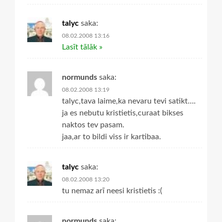
talyc
saka:
08.02.2008 13:16
Lasīt tālāk »
normunds
saka:
08.02.2008 13:19
talyc,tava laime,ka nevaru tevi satikt….
ja es nebutu kristietis,curaat bikses
naktos tev pasam.
jaa,ar to bildi viss ir kartibaa.
talyc
saka:
08.02.2008 13:20
tu nemaz arī neesi kristietis :(
normunds
saka: