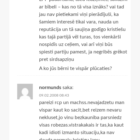
ar bībeli – kas no tā visa iznāks? vai tad
jau nav pietiekami viņi pierādījuši, ka
šamiem interesē tikai vara, nauda un
reputācija un tā saujiņa godīgo kristiešu
kas tajā partijā vēl turas, tos vienkārši
nospidīs uz ceļiem, vai arī viņi būs
spiesti partiju pamest, ja negribēs grēkot
pret sirdsapziņu
A ko jūs bērni te vispār plūcaties?
normunds
saka:
09.02.2008 08:43
pareizi rcp un machss.nevajadzetu man
vispar kaut ko sacit,bet reizem nevaru
nekluset,jo vinu bezkauniba parsniedz
visas robezas.vistrakakais ir tas,ka kaut
kadi idioti izmanto situaciju,ka nav
daudz normalu kristigu lapu