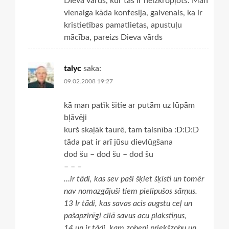
DIeva vārds, kur tas ir neizkropļots. Man
vienalga kāda konfesija, galvenais, ka ir
kristietības pamatlietas, apustuļu
mācība, pareizs Dieva vārds
talyc
saka:
09.02.2008 19:27
kā man patīk šitie ar putām uz lūpām
bļāvēji
kurš skaļāk taurē, tam taisnība :D:D:D
tāda pat ir arī jūsu dievlūgšana
dod šu – dod šu – dod šu
– – –
…ir tādi, kas sev paši šķiet šķīsti un tomēr
nav nomazgājuši tiem pielipušos sārņus.
13 Ir tādi, kas savas acis augstu ceļ un
pašapzinīgi cilā savus acu plakstiņus,
14 un ir tādi, kam zobeni priekšzobu un