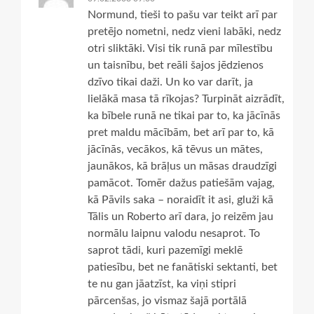
Normund, tieši to pašu var teikt arī par
pretējo nometni, nedz vieni labāki, nedz
otri sliktāki. Visi tik runā par mīlestību
un taisnību, bet reāli šajos jēdzienos
dzīvo tikai daži. Un ko var darīt, ja
lielākā masa tā rīkojas? Turpināt aizrādīt,
ka bībele runā ne tikai par to, ka jācīnās
pret maldu mācībām, bet arī par to, kā
jācīnās, vecākos, kā tēvus un mātes,
jaunākos, kā brāļus un māsas draudzīgi
pamācot. Tomēr dažus patiešām vajag,
kā Pāvils saka – noraidīt it asi, gluži kā
Tālis un Roberto arī dara, jo reizēm jau
normālu laipnu valodu nesaprot. To
saprot tādi, kuri pazemīgi meklē
patiesību, bet ne fanātiski sektanti, bet
te nu gan jāatzīst, ka viņi stipri
pārcenšas, jo vismaz šajā portālā