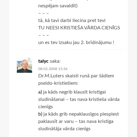
nespējam savaldīt)
– – –
tā, kā tavi darbi liecina pret tevi
TU NEESI KRISTIEŠA VĀRDA CIENĪGS
– – –
un es tev izsaku jau 2. brīdinājumu !
talyc
saka:
08.02.2008 13:36
Dr.M.Luters skaisti runā par šādiem
pseido-kristiešiem:
a)
ja kāds negrib klausīt kristīgai
sludināšanai – tas nava kristieša vārda
cienīgs
b)
ja kāds grib nepaklausīgos piespiest
paklausīt ar varu – tas nava kristīga
sludinātāja vārda cienīgs