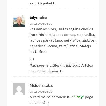
kaut ko pateikt.
talyc
saka:
08.02.2008 13:10
kas nāk no sirds, un tas sagāna cilvēku
[no sirds iziet ļaunas domas, slepkavība,
laulības pārkāpšana, nešķīstība, zādzība,
nepatiesa liecība, zaimi] atklāj Matejs
iekš.15nod.
un
“
kas nevar ciest
(ies)
lai laiž biksēs
“, teica
mana mācmāsiņa :D
Mulders
saka:
08.02.2008 13:12
A es tēmā neiebraucu! Kur
“Play”
poga
uz bildes? :)