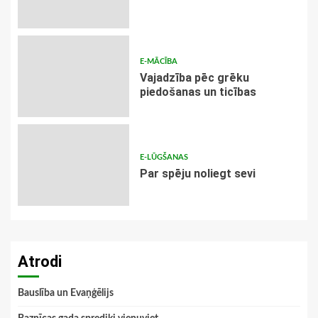
E-MĀCĪBA
Vajadzība pēc grēku
piedošanas un ticības
E-LŪGŠANAS
Par spēju noliegt sevi
Atrodi
Bauslība un Evaņģēlijs