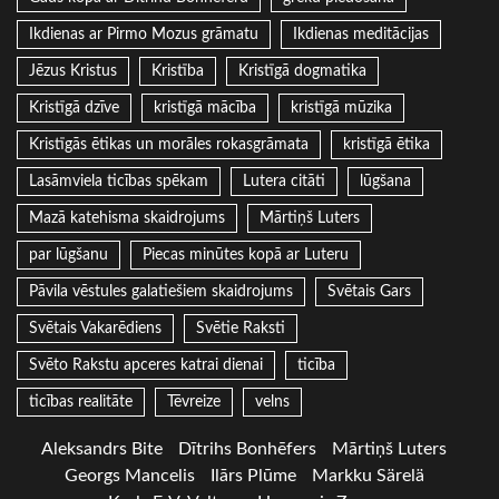
Ikdienas ar Pirmo Mozus grāmatu
Ikdienas meditācijas
Jēzus Kristus
Kristība
Kristīgā dogmatika
Kristīgā dzīve
kristīgā mācība
kristīgā mūzika
Kristīgās ētikas un morāles rokasgrāmata
kristīgā ētika
Lasāmviela ticības spēkam
Lutera citāti
lūgšana
Mazā katehisma skaidrojums
Mārtiņš Luters
par lūgšanu
Piecas minūtes kopā ar Luteru
Pāvila vēstules galatiešiem skaidrojums
Svētais Gars
Svētais Vakarēdiens
Svētie Raksti
Svēto Rakstu apceres katrai dienai
ticība
ticības realitāte
Tēvreize
velns
Aleksandrs Bite
Dītrihs Bonhēfers
Mārtiņš Luters
Georgs Mancelis
Ilārs Plūme
Markku Särelä