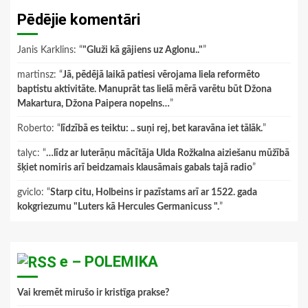
Pēdējie komentāri
Janis Karklins
: “
"Gluži kā gājiens uz Aglonu.."
”
martinsz
: “
Jā, pēdējā laikā patiesi vērojama liela reformēto
baptistu aktivitāte. Manuprāt tas lielā mērā varētu būt Džona
Makartura, Džona Paipera nopelns…
”
Roberto
: “
līdzībā es teiktu: .. suņi rej, bet karavāna iet tālāk.
”
talyc
: “
…līdz ar luterāņu mācītāja Ulda Rožkalna aiziešanu mūžībā
šķiet nomiris arī beidzamais klausāmais gabals tajā radio
”
gviclo
: “
Starp citu, Holbeins ir pazīstams arī ar 1522. gada
kokgriezumu "Luters kā Hercules Germanicuss ".
”
e – POLEMIKA
Vai kremēt mirušo ir kristīga prakse?