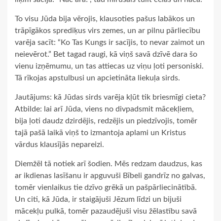
To visu Jūda bija vērojis, klausoties pašus labākos un
trāpīgākos sprediķus virs zemes, un ar pilnu pārliecību
varēja sacīt: “Ko Tas Kungs ir sacījis, to nevar zaimot un
neievērot.” Bet tagad raugi, kā viņš savā dzīvē dara šo
vienu izņēmumu, un tas attiecas uz viņu ļoti personiski.
Tā rīkojas apstulbusi un apcietināta liekuļa sirds.
Jautājums: kā Jūdas sirds varēja kļūt tik briesmīgi cieta?
Atbilde: lai arī Jūda, viens no divpadsmit mācekļiem,
bija ļoti daudz dzirdējis, redzējis un piedzīvojis, tomēr
tajā pašā laikā viņš to izmantoja aplami un Kristus
vārdus klausījās nepareizi.
Diemžēl tā notiek arī šodien. Mēs redzam daudzus, kas
ar ikdienas lasīšanu ir apguvuši Bībeli gandrīz no galvas,
tomēr vienlaikus tie dzīvo grēkā un pašpārliecinātībā.
Un citi, kā Jūda, ir staigājuši Jēzum līdzi un bijuši
mācekļu pulkā, tomēr pazaudējuši visu žēlastību savā