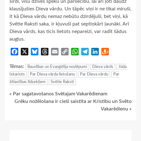
sirdī, visu dzīves spēku un pārliecību, lai arī ļoti daudz
klausījušies Dieva vārdu. Un tāpēc viņi ir ne tikai miruši,
it kā Dieva vārdu nemaz nebūtu dzirdējuši, bet viņi, kā
Svētie Raksti saka, ir kļuvuši pat septiņkārt ļaunāki. Arī
Dieva vārds, kas ticis lietots nepareizi, var radīt šādus
augļus.
Facebook
X
Bluesky
Threads
Email
Copy
WhatsApp
Telegram
LinkedIn
Draugiem
Link
Tēmas:
Bauslības un Evaņģēlija noslēpumi
Dieva vārds
Jūda
Iskariots
Par Dieva vārda lietošanu
Par Dieva vārdu
Par
žēlastības līdzekļiem
Svētie Raksti
Continue
« Par sagatavošanos Svētajam Vakarēdienam
Grēku nožēlošana ir cieši saistīta ar Kristību un Svēto
Reading
Vakarēdienu »