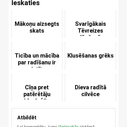
Ieskaties
Mākoņu aizsegts
Svarīgākais
skats
Tēvreizes
lūgšanā
Ticība un mācība
Klusēšanas grēks
par radīšanu ir
saistītas
Cīņa pret
Dieva radītā
patērētāju
cilvēce
ideoloģiju
Atbildēt
Lai komentētu, jums
jāpiesakās
sistēmā.