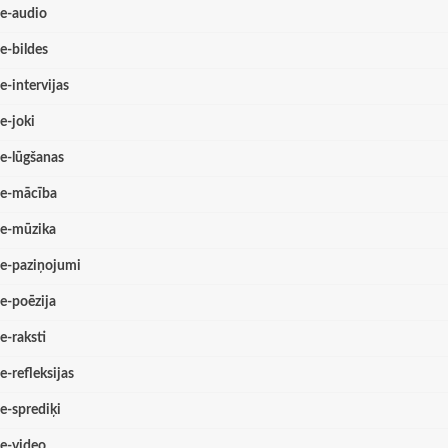
e-audio
e-bildes
e-intervijas
e-joki
e-lūgšanas
e-mācība
e-mūzika
e-paziņojumi
e-poēzija
e-raksti
e-refleksijas
e-sprediķi
e-video