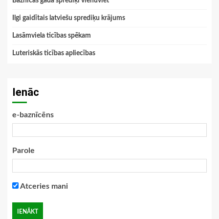
Baznīcas gada sprediķi vienuviet
Ilgi gaidītais latviešu sprediķu krājums
Lasāmviela ticības spēkam
Luteriskās ticības apliecības
Ienāc
e-baznīcēns
Parole
Atceries mani