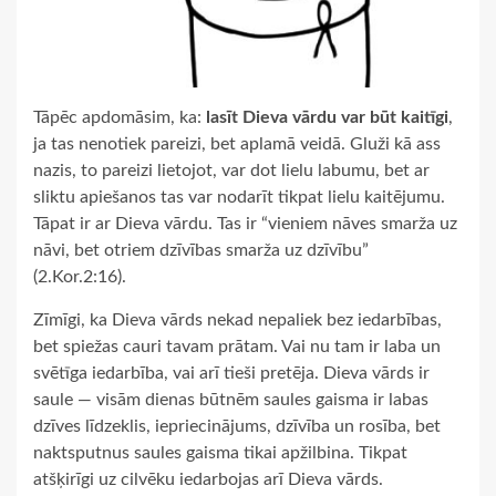
Tāpēc apdomāsim, ka:
lasīt Dieva vārdu var būt kaitīgi
,
ja tas nenotiek pareizi, bet aplamā veidā. Gluži kā ass
nazis, to pareizi lietojot, var dot lielu labumu, bet ar
sliktu apiešanos tas var nodarīt tikpat lielu kaitējumu.
Tāpat ir ar Dieva vārdu. Tas ir “vieniem nāves smarža uz
nāvi, bet otriem dzīvības smarža uz dzīvību”
(2.Kor.2:16).
Zīmīgi, ka Dieva vārds nekad nepaliek bez iedarbības,
bet spiežas cauri tavam prātam. Vai nu tam ir laba un
svētīga iedarbība, vai arī tieši pretēja. Dieva vārds ir
saule — visām dienas būtnēm saules gaisma ir labas
dzīves līdzeklis, iepriecinājums, dzīvība un rosība, bet
naktsputnus saules gaisma tikai apžilbina. Tikpat
atšķirīgi uz cilvēku iedarbojas arī Dieva vārds.