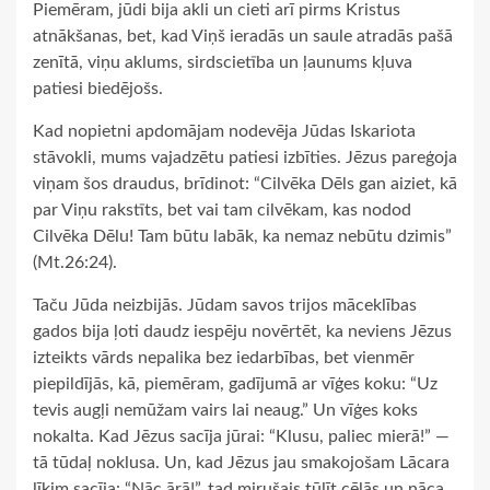
Piemēram, jūdi bija akli un cieti arī pirms Kristus
atnākšanas, bet, kad Viņš ieradās un saule atradās pašā
zenītā, viņu aklums, sirdscietība un ļaunums kļuva
patiesi biedējošs.
Kad nopietni apdomājam nodevēja Jūdas Iskariota
stāvokli, mums vajadzētu patiesi izbīties. Jēzus pareģoja
viņam šos draudus, brīdinot: “Cilvēka Dēls gan aiziet, kā
par Viņu rakstīts, bet vai tam cilvēkam, kas nodod
Cilvēka Dēlu! Tam būtu labāk, ka nemaz nebūtu dzimis”
(Mt.26:24).
Taču Jūda neizbijās. Jūdam savos trijos māceklības
gados bija ļoti daudz iespēju novērtēt, ka neviens Jēzus
izteikts vārds nepalika bez iedarbības, bet vienmēr
piepildījās, kā, piemēram, gadījumā ar vīģes koku: “Uz
tevis augļi nemūžam vairs lai neaug.” Un vīģes koks
nokalta. Kad Jēzus sacīja jūrai: “Klusu, paliec mierā!” —
tā tūdaļ noklusa. Un, kad Jēzus jau smakojošam Lācara
līķim sacīja: “Nāc ārā!”, tad mirušais tūlīt cēlās un nāca.