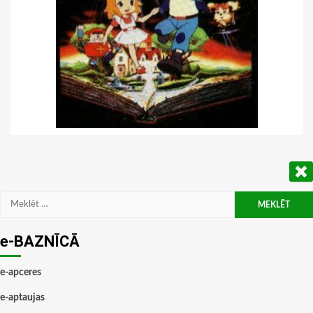
Meklēt:
e-BAZNĪCĀ
e-apceres
e-aptaujas