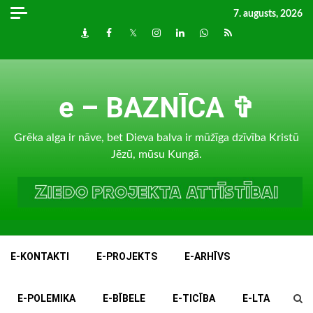
Skip
7. augusts, 2026
to
Draugiem
Facebook
Twitter
Instagram
LinkedIn
whatsapp
RSS
content
e – BAZNĪCA ✞
Grēka alga ir nāve, bet Dieva balva ir mūžīga dzīvība Kristū
Jēzū, mūsu Kungā.
E-KONTAKTI
E-PROJEKTS
E-ARHĪVS
E-POLEMIKA
E-BĪBELE
E-TICĪBA
E-LTA