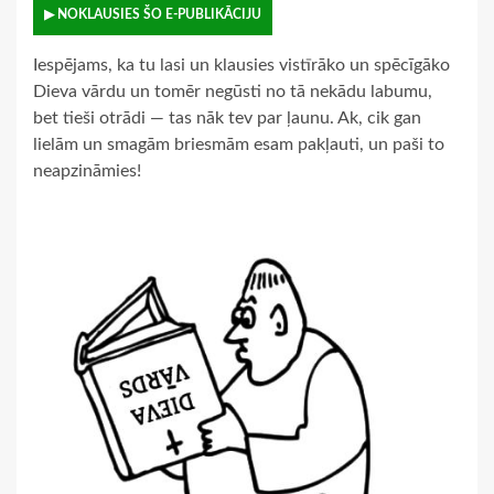
▶ NOKLAUSIES ŠO E-PUBLIKĀCIJU
Iespējams, ka tu lasi un klausies vistīrāko un spēcīgāko
Dieva vārdu un tomēr negūsti no tā nekādu labumu,
bet tieši otrādi — tas nāk tev par ļaunu. Ak, cik gan
lielām un smagām briesmām esam pakļauti, un paši to
neapzināmies!