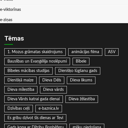
e-viktorīnas
e-ziņas
Tēmas
1. Mozus grāmatas skaidrojums
animācijas filma
ASV
Bauslības un Evaņģēlija noslēpumi
Bībele
Bībeles mācības studijas
Dienišķo lūgšanu gads
Dienišķā maize
Dieva Dēls
Dieva likums
Dieva mīlestība
Dieva vārds
Dieva Vārds katrai gada dienai
Dieva žēlastība
Dzīvības ceļš
e-baznica.lv
Es gribu dzīvot šīs dienas ar Tevi
Gads kopa ar Dītrihu Bonhēferu
grēku piedošana