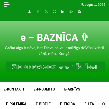
Skip
9. augusts, 2026
to
Draugiem
Facebook
Twitter
Instagram
LinkedIn
whatsapp
RSS
content
e – BAZNĪCA ✞
Grēka alga ir nāve, bet Dieva balva ir mūžīga dzīvība Kristū
Jēzū, mūsu Kungā.
E-KONTAKTI
E-PROJEKTS
E-ARHĪVS
E-POLEMIKA
E-BĪBELE
E-TICĪBA
E-LTA