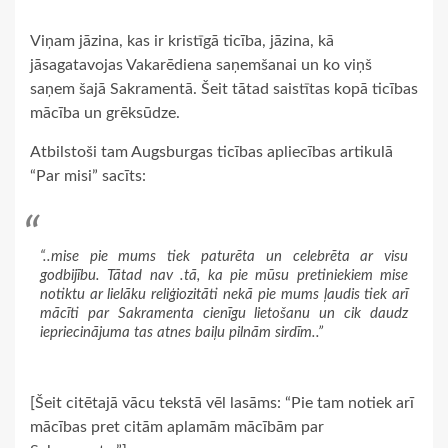
Viņam jāzina, kas ir kristīgā ticība, jāzina, kā
jāsagatavojas Vakarēdiena saņemšanai un ko viņš
saņem šajā Sakramentā. Šeit tātad saistītas kopā ticības
mācība un grēksūdze.
Atbilstoši tam Augsburgas ticības apliecības artikulā
“Par misi” sacīts:
“..mise pie mums tiek paturēta un celebrēta ar visu
godbijību. Tātad nav .tā, ka pie mūsu pretiniekiem mise
notiktu ar lielāku reliģiozitāti nekā pie mums ļaudis tiek arī
mācīti par Sakramenta cienīgu lietošanu un cik daudz
iepriecinājuma tas atnes baiļu pilnām sirdīm..”
[Šeit citētajā vācu tekstā vēl lasāms: “Pie tam notiek arī
mācības pret citām aplamām mācībām par