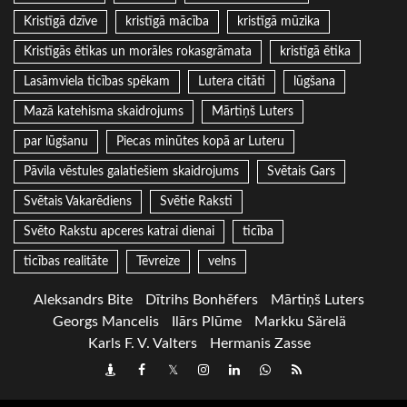
Kristīgā dzīve
kristīgā mācība
kristīgā mūzika
Kristīgās ētikas un morāles rokasgrāmata
kristīgā ētika
Lasāmviela ticības spēkam
Lutera citāti
lūgšana
Mazā katehisma skaidrojums
Mārtiņš Luters
par lūgšanu
Piecas minūtes kopā ar Luteru
Pāvila vēstules galatiešiem skaidrojums
Svētais Gars
Svētais Vakarēdiens
Svētie Raksti
Svēto Rakstu apceres katrai dienai
ticība
ticības realitāte
Tēvreize
velns
Aleksandrs Bite
Dītrihs Bonhēfers
Mārtiņš Luters
Georgs Mancelis
Ilārs Plūme
Markku Särelä
Karls F. V. Valters
Hermanis Zasse
Draugiem
Facebook
Twitter
Instagram
LinkedIn
whatsapp
RSS