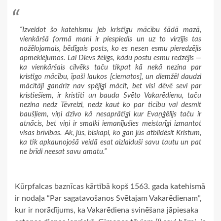
“Izveidot šo katehismu jeb kristīgu mācību šādā mazā,
vienkāršā formā mani ir piespiedis un uz to virzījis tas
nožēlojamais, bēdīgais posts, ko es nesen esmu pieredzējis
apmeklējumos. Lai Dievs žēlīgs, kādu postu esmu redzējis —
ka vienkāršais cilvēks taču tikpat kā nekā nezina par
kristīgo mācību, īpaši laukos [ciematos], un diemžēl daudzi
mācītāji gandrīz nav spējīgi mācīt, bet visi dēvē sevi par
kristiešiem, ir kristīti un bauda Svēto Vakarēdienu, taču
nezina nedz Tēvreizi, nedz kaut ko par ticību vai desmit
baušļiem, viņi dzīvo kā nesaprātīgi kur Evaņģēlijs taču ir
atnācis, bet viņi ir smalki iemanījušies meistarīgi izmantot
visas brīvības. Ak, jūs, bīskapi, ko gan jūs atbildēsit Kristum,
ka tik apkaunojošā veidā esat aizlaiduši savu tautu un pat
ne brīdi neesat savu amatu.”
Kūrpfalcas baznīcas kārtībā kopš 1563. gada katehismā
ir nodaļa “Par sagatavošanos Svētajam Vakarēdienam”,
kur ir norādījums, ka Vakarēdiena svinēšana jāpiesaka