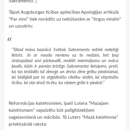
Sakramentu.”]
Tāpat Augsburgas ticības apliecības Apoloģijas artikulā
“Par misi” tiek norādīts uz nebūšanām ar “tirgus misēm”
un uzsvērts:
“Tātad mūsu baznīcā Svētais Sakraments netiek nelietīgi
lietots. Jo ar naudu nevienu uz to nedzen, bet ļauj
sirdsapziņai sevi pārbaudīt, meklēt mierinājumu un māca
ļaudis, kāds ir pareizs kristīgs Sakramenta lietojums, proti,
ka tas iestādīts kā zīmogs un droša zīme grēku piedošanai,
lai tādējādi par to atgādinātu cilvēku sirdīm, lai stiprinātu
ticību, lai viņi droši ticētu, ka viņiem grēki ir piedoti.”
Reformācijas katehismiem, īpaši Lutera “Mazajam
katehismam” vajadzētu būt palīglīdzekļiem
sagatavošanā un mācībās. Tā Luters “Mazā katehisma”
priekšvārdā raksta: