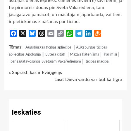
astoņas dienas iepriekš. Ģimenes tēviem (!) savi bērni, ja
tie pirmoreiz dodas pie Svētā Vakarēdiena, tam
jāsagatavo pamācot, un mācītājam jāpārbauda, vai tiem
ir pietiekamas zināšanas par ticību.
Facebook
X
Bluesky
Threads
Email
Copy
WhatsApp
Telegram
LinkedIn
Draugiem
Link
Tēmas:
Augsburgas ticības apliecība
Augsburgas ticības
apliecības Apoloģija
Lutera citāti
Mazais katehisms
Par misi
par sagatavošanos Svētajam Vakarēdienam
ticības mācība
Continue
« Saprast, kas ir Evaņģēlijs
Lasīt Dieva vārdu var būt kaitīgi »
Reading
Ieskaties