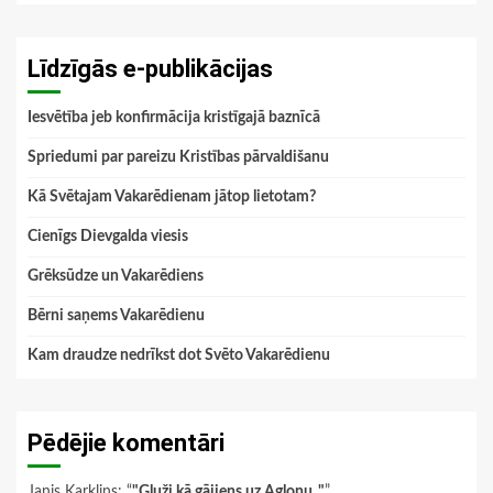
Līdzīgās e-publikācijas
Iesvētība jeb konfirmācija kristīgajā baznīcā
Spriedumi par pareizu Kristības pārvaldišanu
Kā Svētajam Vakarēdienam jātop lietotam?
Cienīgs Dievgalda viesis
Grēksūdze un Vakarēdiens
Bērni saņems Vakarēdienu
Kam draudze nedrīkst dot Svēto Vakarēdienu
Pēdējie komentāri
Janis Karklins
: “
"Gluži kā gājiens uz Aglonu.."
”