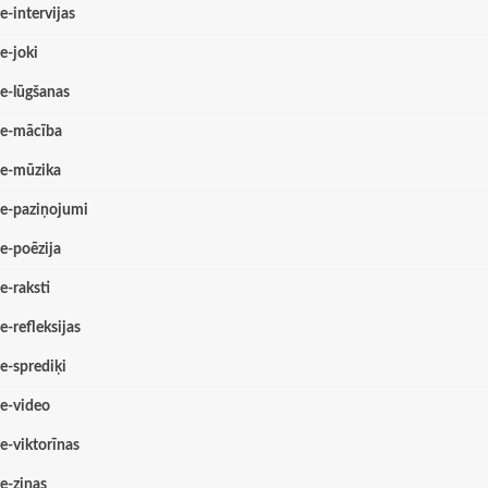
e-intervijas
e-joki
e-lūgšanas
e-mācība
e-mūzika
e-paziņojumi
e-poēzija
e-raksti
e-refleksijas
e-sprediķi
e-video
e-viktorīnas
e-ziņas