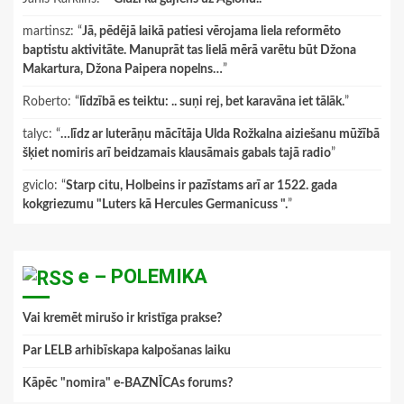
martinsz
: “
Jā, pēdējā laikā patiesi vērojama liela reformēto
baptistu aktivitāte. Manuprāt tas lielā mērā varētu būt Džona
Makartura, Džona Paipera nopelns…
”
Roberto
: “
līdzībā es teiktu: .. suņi rej, bet karavāna iet tālāk.
”
talyc
: “
…līdz ar luterāņu mācītāja Ulda Rožkalna aiziešanu mūžībā
šķiet nomiris arī beidzamais klausāmais gabals tajā radio
”
gviclo
: “
Starp citu, Holbeins ir pazīstams arī ar 1522. gada
kokgriezumu "Luters kā Hercules Germanicuss ".
”
e – POLEMIKA
Vai kremēt mirušo ir kristīga prakse?
Par LELB arhibīskapa kalpošanas laiku
Kāpēc "nomira" e-BAZNĪCAs forums?