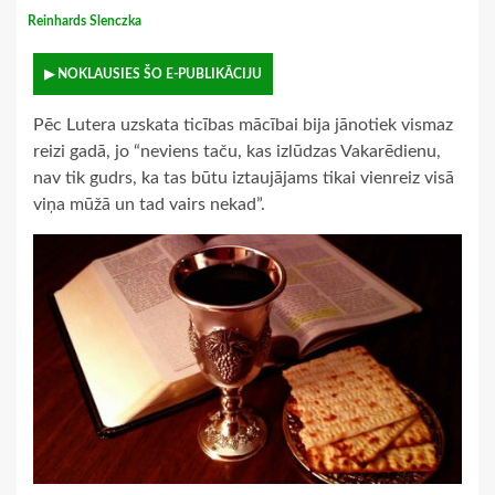
Reinhards Slenczka
▶ NOKLAUSIES ŠO E-PUBLIKĀCIJU
Pēc Lutera uzskata ticības mācībai bija jānotiek vismaz
reizi gadā, jo “neviens taču, kas izlūdzas Vakarēdienu,
nav tik gudrs, ka tas būtu iztaujājams tikai vienreiz visā
viņa mūžā un tad vairs nekad”.