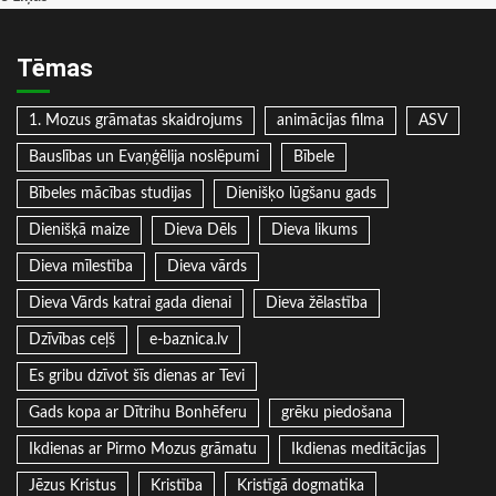
Tēmas
1. Mozus grāmatas skaidrojums
animācijas filma
ASV
Bauslības un Evaņģēlija noslēpumi
Bībele
Bībeles mācības studijas
Dienišķo lūgšanu gads
Dienišķā maize
Dieva Dēls
Dieva likums
Dieva mīlestība
Dieva vārds
Dieva Vārds katrai gada dienai
Dieva žēlastība
Dzīvības ceļš
e-baznica.lv
Es gribu dzīvot šīs dienas ar Tevi
Gads kopa ar Dītrihu Bonhēferu
grēku piedošana
Ikdienas ar Pirmo Mozus grāmatu
Ikdienas meditācijas
Jēzus Kristus
Kristība
Kristīgā dogmatika