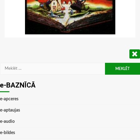
Meklēt:
e-BAZNĪCĀ
e-apceres
e-aptaujas
e-audio
e-bildes