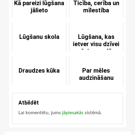
Kā pareizi lūgšana
Ticība, cerība un
jālieto
mīlestība
Lūgšanu skola
Lūgšana, kas
ietver visu dzīvei
šai pasaulē
Draudzes kūka
Par mēles
audzināšanu
Atbildēt
Lai komentētu, jums
jāpiesakās
sistēmā.