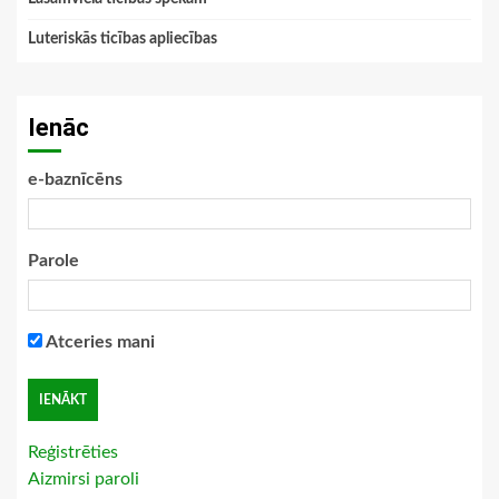
Luteriskās ticības apliecības
Ienāc
e-baznīcēns
Parole
Atceries mani
Reģistrēties
Aizmirsi paroli