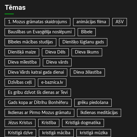
Tēmas
1. Mozus grāmatas skaidrojums
animācijas filma
ASV
Bauslības un Evaņģēlija noslēpumi
Bībele
Bībeles mācības studijas
Dienišķo lūgšanu gads
Dienišķā maize
Dieva Dēls
Dieva likums
Dieva mīlestība
Dieva vārds
Dieva Vārds katrai gada dienai
Dieva žēlastība
Dzīvības ceļš
e-baznica.lv
Es gribu dzīvot šīs dienas ar Tevi
Gads kopa ar Dītrihu Bonhēferu
grēku piedošana
Ikdienas ar Pirmo Mozus grāmatu
Ikdienas meditācijas
Jēzus Kristus
Kristība
Kristīgā dogmatika
Kristīgā dzīve
kristīgā mācība
kristīgā mūzika