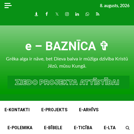
Skip
8. augusts, 2026
to
Draugiem
Facebook
Twitter
Instagram
LinkedIn
whatsapp
RSS
content
e – BAZNĪCA ✞
Grēka alga ir nāve, bet Dieva balva ir mūžīga dzīvība Kristū
Jēzū, mūsu Kungā.
E-KONTAKTI
E-PROJEKTS
E-ARHĪVS
E-POLEMIKA
E-BĪBELE
E-TICĪBA
E-LTA