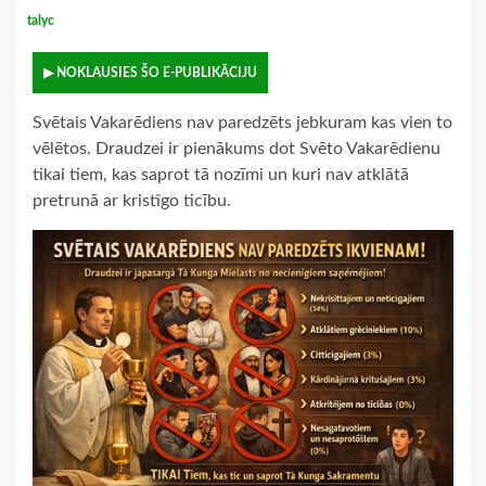
talyc
▶ NOKLAUSIES ŠO E-PUBLIKĀCIJU
Svētais Vakarēdiens nav paredzēts jebkuram kas vien to
vēlētos. Draudzei ir pienākums dot Svēto Vakarēdienu
tikai tiem, kas saprot tā nozīmi un kuri nav atklātā
pretrunā ar kristīgo ticību.