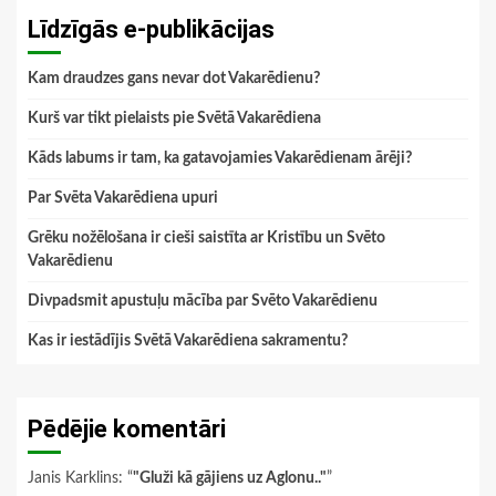
Līdzīgās e-publikācijas
Kam draudzes gans nevar dot Vakarēdienu?
Kurš var tikt pielaists pie Svētā Vakarēdiena
Kāds labums ir tam, ka gatavojamies Vakarēdienam ārēji?
Par Svēta Vakarēdiena upuri
Grēku nožēlošana ir cieši saistīta ar Kristību un Svēto
Vakarēdienu
Divpadsmit apustuļu mācība par Svēto Vakarēdienu
Kas ir iestādījis Svētā Vakarēdiena sakramentu?
Pēdējie komentāri
Janis Karklins
: “
"Gluži kā gājiens uz Aglonu.."
”