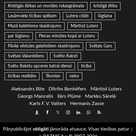
Kristīgās ētikas un morāles rokasgrāmata
kristīgā ētika
Lasāmviela ticības spēkam
Lutera citāti
lūgšana
Mazā katehisma skaidrojums
Mārtiņš Luters
par lūgšanu
Piecas minūtes kopā ar Luteru
Pāvila vēstules galatiešiem skaidrojums
Svētais Gars
Svētais Vakarēdiens
Svētie Raksti
Svēto Rakstu apceres katrai dienai
ticība
ticības realitāte
Tēvreize
velns
Aleksandrs Bite
Dītrihs Bonhēfers
Mārtiņš Luters
Georgs Mancelis
Ilārs Plūme
Markku Särelä
Karls F. V. Valters
Hermanis Zasse
Draugiem
Facebook
Twitter
Instagram
LinkedIn
whatsapp
RSS
Pārpublicējot
obligāti
jānorāda atsauce. Visas tiesības patur
::