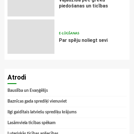
piedošanas un ticības
E-LŪGŠANAS
Par spēju noliegt sevi
Atrodi
Bauslība un Evaņģēlijs
Baznīcas gada sprediķi vienuviet
Ilgi gaidītais latviešu sprediķu krājums
Lasāmviela ticības spēkam
Luteriskās ticības apliecības