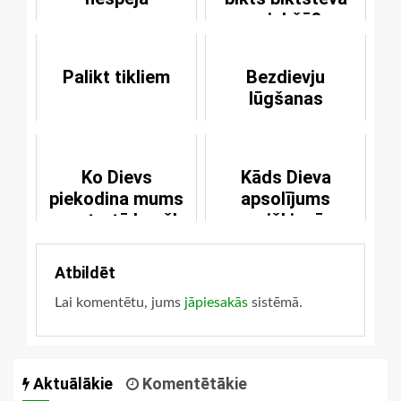
priekšā?
Palikt tikliem
Bezdievju
lūgšanas
Ko Dievs
Kāds Dieva
piekodina mums
apsolījums
ar ceturtā baušļa
sevišķi mūs
apsolījumu?
iepriecina, ja mēs
zinām, ka paši
Atbildēt
esam slikti lūdzēji
Lai komentētu, jums
jāpiesakās
vai arī nepr...
sistēmā.
Aktuālākie
Komentētākie