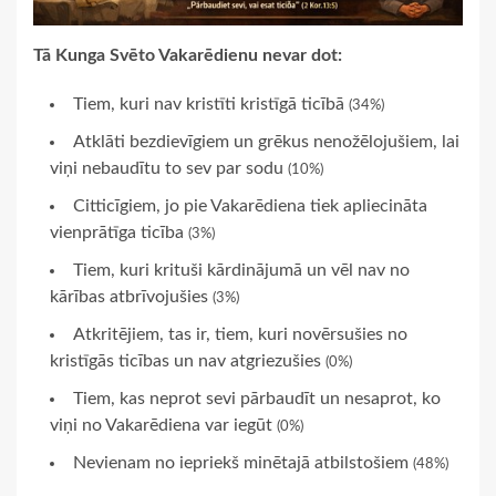
Tā Kunga Svēto Vakarēdienu nevar dot:
Tiem, kuri nav kristīti kristīgā ticībā
(34%)
Atklāti bezdievīgiem un grēkus nenožēlojušiem, lai
viņi nebaudītu to sev par sodu
(10%)
Citticīgiem, jo pie Vakarēdiena tiek apliecināta
vienprātīga ticība
(3%)
Tiem, kuri krituši kārdinājumā un vēl nav no
kārības atbrīvojušies
(3%)
Atkritējiem, tas ir, tiem, kuri novērsušies no
kristīgās ticības un nav atgriezušies
(0%)
Tiem, kas neprot sevi pārbaudīt un nesaprot, ko
viņi no Vakarēdiena var iegūt
(0%)
Nevienam no iepriekš minētajā atbilstošiem
(48%)