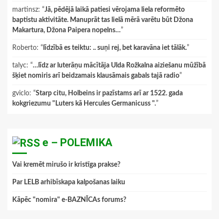
martinsz
: “
Jā, pēdējā laikā patiesi vērojama liela reformēto
baptistu aktivitāte. Manuprāt tas lielā mērā varētu būt Džona
Makartura, Džona Paipera nopelns…
”
Roberto
: “
līdzībā es teiktu: .. suņi rej, bet karavāna iet tālāk.
”
talyc
: “
…līdz ar luterāņu mācītāja Ulda Rožkalna aiziešanu mūžībā
šķiet nomiris arī beidzamais klausāmais gabals tajā radio
”
gviclo
: “
Starp citu, Holbeins ir pazīstams arī ar 1522. gada
kokgriezumu "Luters kā Hercules Germanicuss ".
”
e – POLEMIKA
Vai kremēt mirušo ir kristīga prakse?
Par LELB arhibīskapa kalpošanas laiku
Kāpēc "nomira" e-BAZNĪCAs forums?