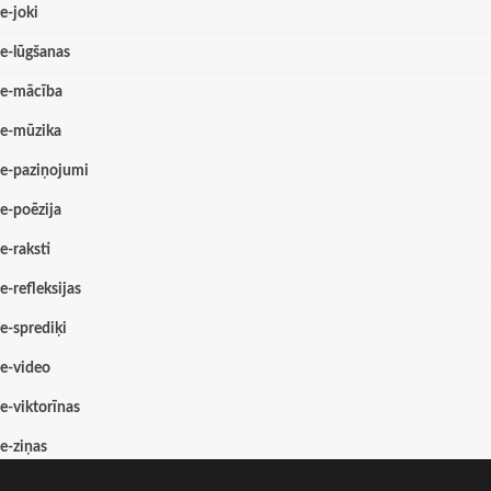
e-joki
e-lūgšanas
e-mācība
e-mūzika
e-paziņojumi
e-poēzija
e-raksti
e-refleksijas
e-sprediķi
e-video
e-viktorīnas
e-ziņas