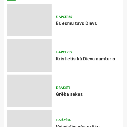
E-APCERES
Es esmu tavs Dievs
E-APCERES
Kristietis kā Dieva namturis
E-RAKSTI
Grēka sekas
E-MĀCĪBA
Vajadzība pēc grēku