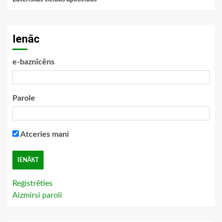
Ienāc
e-baznīcēns
Parole
Atceries mani
Reģistrēties
Aizmirsi paroli