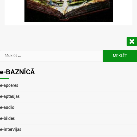
Meklēt:
e-BAZNĪCĀ
e-apceres
e-aptaujas
e-audio
e-bildes
e-intervijas