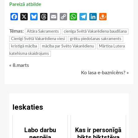
Pareizā atbilde
Facebook
X
Bluesky
Threads
Email
Copy
WhatsApp
Telegram
LinkedIn
Draugiem
Link
Tēmas:
Altāra Sakraments
cienīga Svētā Vakarēdiena baudīšana
Cienīgi Svētā Vakarēdiena viesi
grēku piedošanas sakraments
kristīgā mācība
mācība par Svēto Vakarēdienu
Mārtiņa Lutera
katehisma skaidrojums
Continue
« 8.marts
Ko lasa e-baznīcēns? »
Reading
Ieskaties
Labo darbu
Kas ir personīgā
nespēja
bikts biktstēva