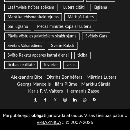
Lasāmviela ticības spēkam
Lutera citāti
lūgšana
Mazā katehisma skaidrojums
Mārtiņš Luters
par lūgšanu
Piecas minūtes kopā ar Luteru
Pāvila vēstules galatiešiem skaidrojums
Svētais Gars
Svētais Vakarēdiens
Svētie Raksti
Svēto Rakstu apceres katrai dienai
ticība
ticības realitāte
Tēvreize
velns
Aleksandrs Bite
Dītrihs Bonhēfers
Mārtiņš Luters
Georgs Mancelis
Ilārs Plūme
Markku Särelä
Karls F. V. Valters
Hermanis Zasse
Draugiem
Facebook
Twitter
Instagram
LinkedIn
whatsapp
RSS
Pārpublicējot
obligāti
jānorāda atsauce. Visas tiesības patur
::
e-BAZNICA
::
© 2007-2026