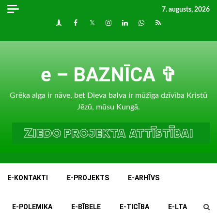
Skip
7. augusts, 2026
to
Draugiem
Facebook
Twitter
Instagram
LinkedIn
whatsapp
RSS
content
e – BAZNĪCA ✞
Grēka alga ir nāve, bet Dieva balva ir mūžīga dzīvība Kristū
Jēzū, mūsu Kungā.
E-KONTAKTI
E-PROJEKTS
E-ARHĪVS
E-POLEMIKA
E-BĪBELE
E-TICĪBA
E-LTA