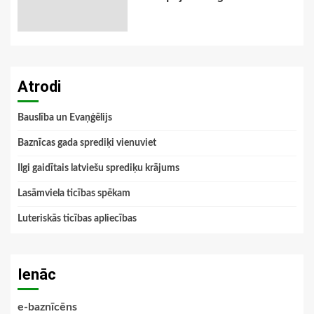
Atrodi
Bauslība un Evaņģēlijs
Baznīcas gada sprediķi vienuviet
Ilgi gaidītais latviešu sprediķu krājums
Lasāmviela ticības spēkam
Luteriskās ticības apliecības
Ienāc
e-baznīcēns