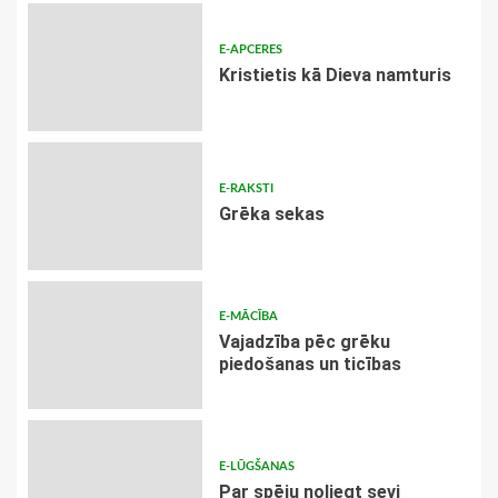
E-APCERES
Kristietis kā Dieva namturis
E-RAKSTI
Grēka sekas
E-MĀCĪBA
Vajadzība pēc grēku
piedošanas un ticības
E-LŪGŠANAS
Par spēju noliegt sevi