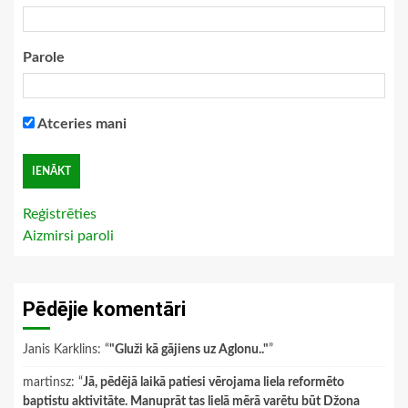
Parole
Atceries mani
Reģistrēties
Aizmirsi paroli
Pēdējie komentāri
Janis Karklins
: “
"Gluži kā gājiens uz Aglonu.."
”
martinsz
: “
Jā, pēdējā laikā patiesi vērojama liela reformēto
baptistu aktivitāte. Manuprāt tas lielā mērā varētu būt Džona