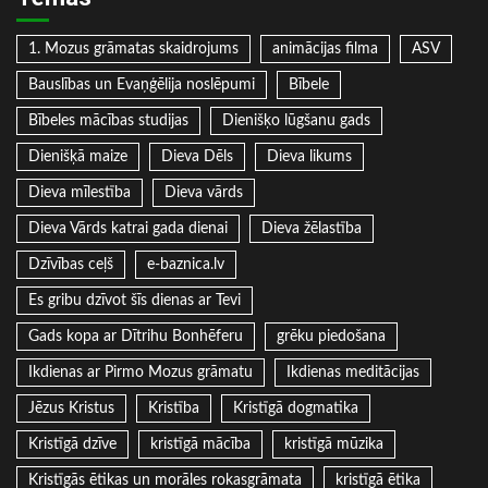
1. Mozus grāmatas skaidrojums
animācijas filma
ASV
Bauslības un Evaņģēlija noslēpumi
Bībele
Bībeles mācības studijas
Dienišķo lūgšanu gads
Dienišķā maize
Dieva Dēls
Dieva likums
Dieva mīlestība
Dieva vārds
Dieva Vārds katrai gada dienai
Dieva žēlastība
Dzīvības ceļš
e-baznica.lv
Es gribu dzīvot šīs dienas ar Tevi
Gads kopa ar Dītrihu Bonhēferu
grēku piedošana
Ikdienas ar Pirmo Mozus grāmatu
Ikdienas meditācijas
Jēzus Kristus
Kristība
Kristīgā dogmatika
Kristīgā dzīve
kristīgā mācība
kristīgā mūzika
Kristīgās ētikas un morāles rokasgrāmata
kristīgā ētika