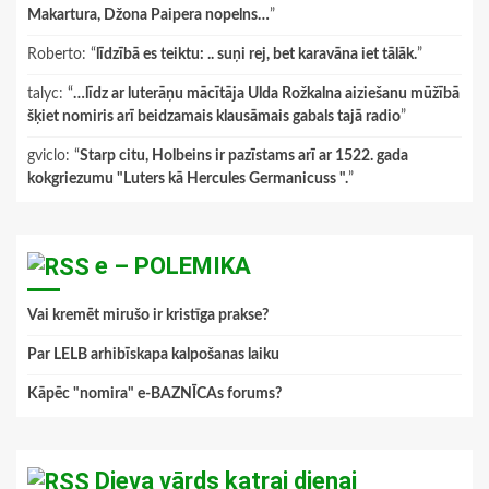
Makartura, Džona Paipera nopelns…
”
Roberto
: “
līdzībā es teiktu: .. suņi rej, bet karavāna iet tālāk.
”
talyc
: “
…līdz ar luterāņu mācītāja Ulda Rožkalna aiziešanu mūžībā
šķiet nomiris arī beidzamais klausāmais gabals tajā radio
”
gviclo
: “
Starp citu, Holbeins ir pazīstams arī ar 1522. gada
kokgriezumu "Luters kā Hercules Germanicuss ".
”
e – POLEMIKA
Vai kremēt mirušo ir kristīga prakse?
Par LELB arhibīskapa kalpošanas laiku
Kāpēc "nomira" e-BAZNĪCAs forums?
Dieva vārds katrai dienai