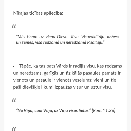
Nīkajas ticības apliecība:
“Mēs ticam uz vienu Dievu, Tēvu, Visuvaldītāju,
debess
un zemes, visa redzamā un neredzamā
Radītāju.”
Tāpēc, ka tas pats Vārds ir radījis visu, kas redzams
un neredzams, garīgās un fizikālās pasaules pamats ir
vienots un pasaule ir vienots veselums; vieni un tie
paši dievišķie likumi izpaužas visur un uztur visu.
“
No Viņa, caur Viņu, uz Viņu visas lietas
.” [Rom.11:36]