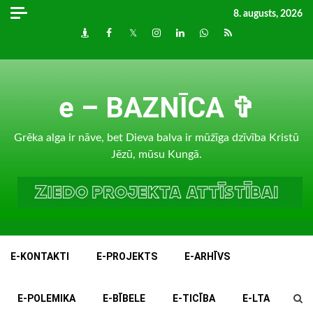
Skip
8. augusts, 2026
to
Draugiem
Facebook
Twitter
Instagram
LinkedIn
whatsapp
RSS
content
e – BAZNĪCA ✞
Grēka alga ir nāve, bet Dieva balva ir mūžīga dzīvība Kristū
Jēzū, mūsu Kungā.
E-KONTAKTI
E-PROJEKTS
E-ARHĪVS
E-POLEMIKA
E-BĪBELE
E-TICĪBA
E-LTA