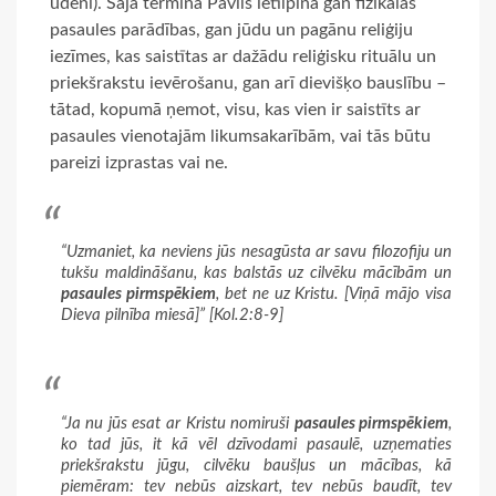
ūdeni). Šajā terminā Pāvils ietilpina gan fizikālās
pasaules parādības, gan jūdu un pagānu reliģiju
iezīmes, kas saistītas ar dažādu reliģisku rituālu un
priekšrakstu ievērošanu, gan arī dievišķo bauslību –
tātad, kopumā ņemot, visu, kas vien ir saistīts ar
pasaules vienotajām likumsakarībām, vai tās būtu
pareizi izprastas vai ne.
“Uzmaniet, ka neviens jūs nesagūsta ar savu filozofiju un
tukšu maldināšanu, kas balstās uz cilvēku mācībām un
pasaules pirmspēkiem
, bet ne uz Kristu. [Viņā mājo visa
Dieva pilnība miesā]” [Kol.2:8-9]
“Ja nu jūs esat ar Kristu nomiruši
pasaules pirmspēkiem
,
ko tad jūs, it kā vēl dzīvodami pasaulē, uzņematies
priekšrakstu jūgu, cilvēku baušļus un mācības, kā
piemēram: tev nebūs aizskart, tev nebūs baudīt, tev