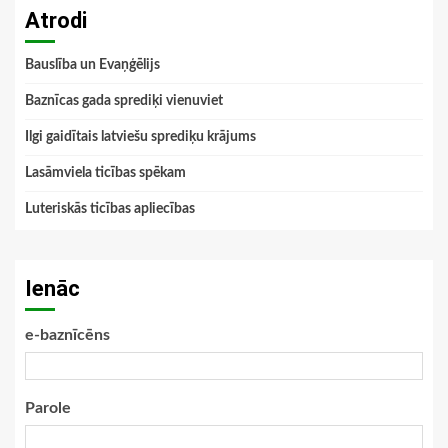
Atrodi
Bauslība un Evaņģēlijs
Baznīcas gada sprediķi vienuviet
Ilgi gaidītais latviešu sprediķu krājums
Lasāmviela ticības spēkam
Luteriskās ticības apliecības
Ienāc
e-baznīcēns
Parole