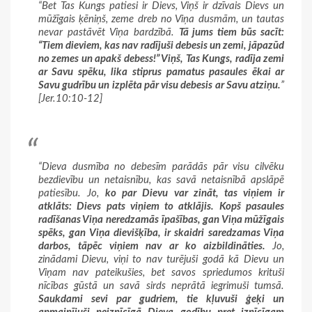
“Bet Tas Kungs patiesi ir Dievs, Viņš ir dzīvais Dievs un
mūžīgais ķēniņš, zeme dreb no Viņa dusmām, un tautas
nevar pastāvēt Viņa bardzībā.
Tā jums tiem būs sacīt:
“Tiem dieviem, kas nav radījuši debesis un zemi, jāpazūd
no zemes un apakš debess!” Viņš, Tas Kungs, radīja zemi
ar Savu spēku, lika stiprus pamatus pasaules ēkai ar
Savu gudrību un izplēta pār visu debesis ar Savu atziņu.
”
[Jer.10:10-12]
“Dieva dusmība no debesīm parādās pār visu cilvēku
bezdievību un netaisnību, kas savā netaisnībā apslāpē
patiesību. Jo,
ko par Dievu var zināt, tas viņiem ir
atklāts: Dievs pats viņiem to atklājis. Kopš pasaules
radīšanas Viņa neredzamās īpašības, gan Viņa mūžīgais
spēks, gan Viņa dievišķība, ir skaidri saredzamas Viņa
darbos, tāpēc viņiem nav ar ko aizbildināties.
Jo,
zinādami Dievu, viņi to nav turējuši godā kā Dievu un
Viņam nav pateikušies, bet savos spriedumos krituši
nīcības gūstā un savā sirds neprātā iegrimuši tumsā.
Saukdami sevi par gudriem, tie kļuvuši ģeķi un