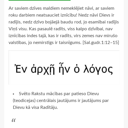
Ar saviem dzīves maldiem nemeklējiet nāvi, ar saviem
roku darbiem neatsauciet iznīcību! Nedz nāvi Dievs ir
radījis, nedz dzīvo bojāejā baudu rod, jo esamībai radījis
Viņš visu. Kas pasaulē radīts, viss kalpo dzīvībai, nav
iznīcības indes tajā, kas ir radīts, virs zemes nav mirušo
valstības, jo nemirstīgs ir taisnīgums. [Sal.gudr.1:12–15]
Svēto Rakstu mācības par patieso Dievu
(teodicejas) centrālais jautājums ir jautājums par
Dievu kā visa Radītāju.