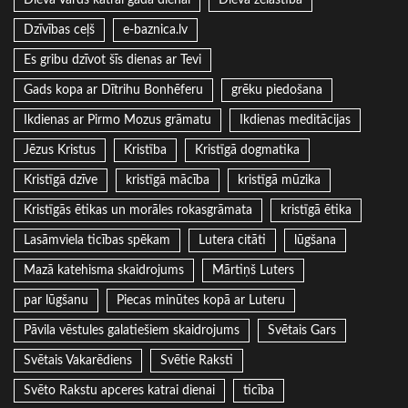
Dzīvības ceļš
e-baznica.lv
Es gribu dzīvot šīs dienas ar Tevi
Gads kopa ar Dītrihu Bonhēferu
grēku piedošana
Ikdienas ar Pirmo Mozus grāmatu
Ikdienas meditācijas
Jēzus Kristus
Kristība
Kristīgā dogmatika
Kristīgā dzīve
kristīgā mācība
kristīgā mūzika
Kristīgās ētikas un morāles rokasgrāmata
kristīgā ētika
Lasāmviela ticības spēkam
Lutera citāti
lūgšana
Mazā katehisma skaidrojums
Mārtiņš Luters
par lūgšanu
Piecas minūtes kopā ar Luteru
Pāvila vēstules galatiešiem skaidrojums
Svētais Gars
Svētais Vakarēdiens
Svētie Raksti
Svēto Rakstu apceres katrai dienai
ticība