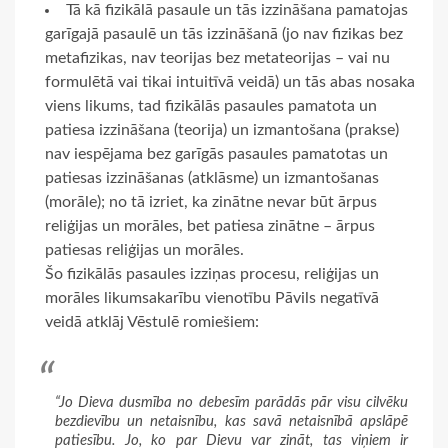
Tā kā fizikālā pasaule un tās izzināšana pamatojas
garīgajā pasaulē un tās izzināšanā (jo nav fizikas bez
metafizikas, nav teorijas bez metateorijas – vai nu
formulētā vai tikai intuitīvā veidā) un tās abas nosaka
viens likums, tad fizikālās pasaules pamatota un
patiesa izzināšana (teorija) un izmantošana (prakse)
nav iespējama bez garīgās pasaules pamatotas un
patiesas izzināšanas (atklāsme) un izmantošanas
(morāle); no tā izriet, ka zinātne nevar būt ārpus
reliģijas un morāles, bet patiesa zinātne – ārpus
patiesas reliģijas un morāles.
Šo fizikālās pasaules izziņas procesu, reliģijas un
morāles likumsakarību vienotību Pāvils negatīvā
veidā atklāj Vēstulē romiešiem:
“Jo Dieva dusmība no debesīm parādās pār visu cilvēku
bezdievību un netaisnību, kas savā netaisnībā apslāpē
patiesību. Jo, ko par Dievu var zināt, tas viņiem ir