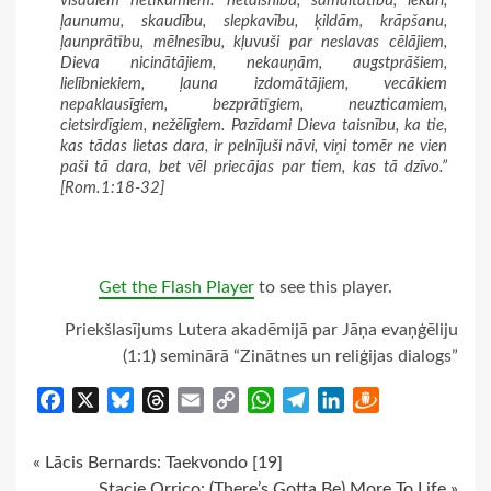
visādiem netikumiem: netaisnību, samaitātību, iekāri,
ļaunumu, skaudību, slepkavību, ķildām, krāpšanu,
ļaunprātību, mēlnesību, kļuvuši par neslavas cēlājiem,
Dieva nicinātājiem, nekauņām, augstprāšiem,
lielībniekiem, ļauna izdomātājiem, vecākiem
nepaklausīgiem, bezprātīgiem, neuzticamiem,
cietsirdīgiem, nežēlīgiem. Pazīdami Dieva taisnību, ka tie,
kas tādas lietas dara, ir pelnījuši nāvi, viņi tomēr ne vien
paši tā dara, bet vēl priecājas par tiem, kas tā dzīvo.”
[Rom.1:18-32]
Get the Flash Player
to see this player.
Priekšlasījums Lutera akadēmijā par Jāņa evaņģēliju
(1:1) seminārā “Zinātnes un reliģijas dialogs”
Facebook
X
Bluesky
Threads
Email
Copy
WhatsApp
Telegram
LinkedIn
Draugiem
Link
Continue
« Lācis Bernards: Taekvondo [19]
Stacie Orrico: (There’s Gotta Be) More To Life »