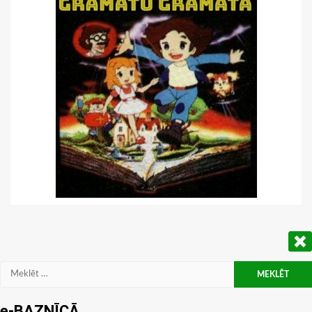
Meklēt:
e-BAZNĪCĀ