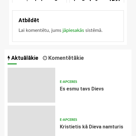
gatavi vienmēr
izpārdošana [56]
Atbildēt
Lai komentētu, jums
jāpiesakās
sistēmā.
Aktuālākie
Komentētākie
E-APCERES
Es esmu tavs Dievs
E-APCERES
Kristietis kā Dieva namturis