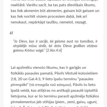
realitātē. Varētu sacīt, ka tas pats dievišķais likums,
kas liek akmenim būt akmenim, gaisam būt gaisam un
kas liek noritēt visiem procesiem dabā, liek arī
nenokaut, nepārkāpt laulību, nemelot, nezagt.
“Jo Dievs, kas ir sacījis, lai gaisma aust no tumsības, ir
atspīdējis mūsu sirdīs, lai dotu Dieva godības atziņas
gaismu Kristus vaigā.” [2.Kor.4:6]
Lai apzīmētu vienoto likumu, kas ir garīgās un
fizikālās pasaules pamatā, Pāvils Vēstulē kolosiešiem
2:8, 20 un Gal.4:3, 9 lieto īpašu terminu “pasaules
pirmspēki” (τὰ στοιχεῖα τοῦ κόσμου). Pāvils to lieto
īpašā veidā, kas atšķiras no antīkajā pasaulē izplatītā
lietojuma, kur ar šo terminu parasti apzīmēja fizikālos
pirmelementus jeb stihijas (piem., zemi, gaisu, uguni,