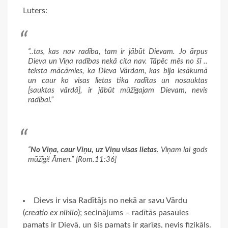
Luters:
“..tas, kas nav radība, tam ir jābūt Dievam. Jo ārpus
Dieva un Viņa radības nekā cita nav. Tāpēc mēs no šī ..
teksta mācāmies, ka Dieva Vārdam, kas bija iesākumā
un caur ko
visas
lietas tika radītas un nosauktas
[sauktas vārdā], ir jābūt mūžīgajam Dievam, nevis
radībai.”
“
No Viņa, caur Viņu, uz Viņu visas lietas
. Viņam lai gods
mūžīgi! Āmen.” [Rom.11:36]
Dievs ir visa Radītājs no nekā ar savu Vārdu
(
creatio ex nihilo
); secinājums – radītās pasaules
pamats ir Dievā, un šis pamats ir garīgs, nevis fizikāls.