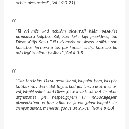
nebūs pieskarties!” [Kol.2:20-21]
“Tā arī mēs, kad nebijām pieauguši, bijām
pasaules
pirmspēku
kalpībā. Bet, kad laiks bija piepildījies, tad
Dievs sūtīja Savu Dēlu, dzimušu no sievas, noliktu zem
bauslības, lai izpirktu tos, pār kuriem valdīja bauslība, ka
mēs iegūtu bērnu tiesības.” [Gal.4:3-5]
“Gan toreiz jūs, Dievu nepazīdami, kalpojāt tiem, kas pēc
būtības nav dievi. Bet tagad, kad jūs Dievu esat atzinuši
vai, labāki sakot, kad Dievs jūs ir atzinis, kā tad jūs atkal
atgriežaties pie nespēcīgajiem un nabadzīgajiem
pirmspēkiem
un tiem atkal no jauna gribat kalpot? Jūs
cienījat dienas, mēnešus, gadus un laikus.” [Gal.4:8-10]