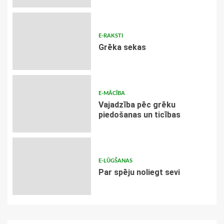
E-RAKSTI
Grēka sekas
E-MĀCĪBA
Vajadzība pēc grēku
piedošanas un ticības
E-LŪGŠANAS
Par spēju noliegt sevi