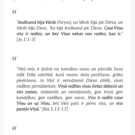
“
Iesākumā bija Vārds
(Λόγος), un Vārds bija pie Dieva, un
Vārds bija Dievs. Tas bija iesākumā pie Dieva.
Caur Viņu
viss ir radies, un bez Viņa nekas nav radies, kas ir.
”
[Jņ.1:1-3]
“Viņš mūs ir izrāvis no tumsības varas un pārcēlis Sava
mīļā Dēla valstībā, kurā mums dota pestīšana, grēku
piedošana. Jo Viņš ir neredzamā Dieva attēls, visas
radības pirmdzimtais;
Viņā radītas visas lietas debesīs un
virs zemes
, redzamās un neredzamās, gan troņi, gan
kundzības, gan valdības, gan varas.
Viss ir radīts caur
Viņu un uz Viņu
, bet Viņš pats ir pirms visa, un
viss
pastāv Viņā
.” [Kol.1:13-17]