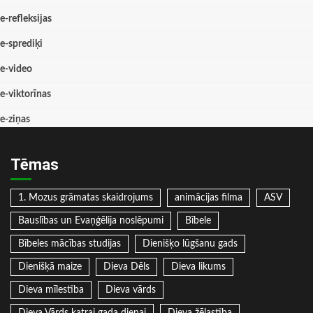
e-refleksijas
e-sprediķi
e-video
e-viktorīnas
e-ziņas
Tēmas
1. Mozus grāmatas skaidrojums
animācijas filma
ASV
Bauslības un Evaņģēlija noslēpumi
Bībele
Bībeles mācības studijas
Dienišķo lūgšanu gads
Dienišķā maize
Dieva Dēls
Dieva likums
Dieva mīlestība
Dieva vārds
Dieva Vārds katrai gada dienai
Dieva žēlastība