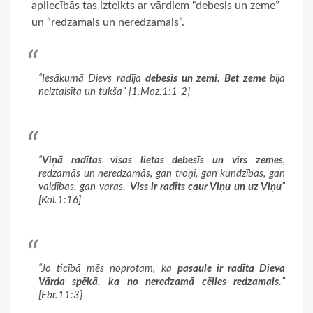
apliecībās tas izteikts ar vārdiem “debesis un zeme”
un “redzamais un neredzamais”.
“Iesākumā Dievs radīja
debesis un zemi
.
Bet zeme
bija
neiztaisīta un tukša” [1.Moz.1:1-2]
“
Viņā radītas visas lietas debesīs un virs zemes
,
redzamās un neredzamās, gan troņi, gan kundzības, gan
valdības, gan varas.
Viss ir radīts caur Viņu un uz Viņu
”
[Kol.1:16]
“Jo ticībā mēs noprotam, ka
pasaule ir radīta Dieva
Vārda spēkā
,
ka no neredzamā cēlies redzamais.
”
[Ebr.11:3]