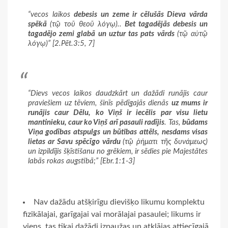
“vecos laikos
debesis un zeme ir cēlušās Dieva vārda
spēkā
(τῷ τοῦ θεοῦ λόγῳ)..
Bet tagadējās debesis un
tagadējo zemi glabā un uztur tas pats vārds
(τῷ αὐτῷ
λόγῳ)” [2.Pēt.3:5, 7]
“Dievs vecos laikos daudzkārt un dažādi runājis caur
praviešiem uz tēviem, šinīs pēdīgajās dienās
uz mums ir
runājis caur Dēlu, ko Viņš ir iecēlis par visu lietu
mantinieku, caur ko Viņš arī pasauli radījis
. Tas,
būdams
Viņa godības atspulgs un būtības attēls, nesdams visas
lietas ar Savu spēcīgo vārdu
(τῷ ῥήματι τῆς δυνάμεως)
un izpildījis šķīstīšanu no grēkiem, ir sēdies pie Majestātes
labās rokas augstībā;” [Ebr.1:1-3]
Nav dažādu atšķirīgu dievišķo likumu komplektu
fizikālajai, garīgajai vai morālajai pasaulei; likums ir
viens, tas tikai dažādi izpaužas un atklājas attiecīgajā