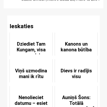
Reading
Ieskaties
Dziediet Tam
Kanons un
Kungam, visa
kanona būtība
pasaule!
Viņš uzmodina
Dievs ir radījis
mani ik rītu
visu
Nenolieciet
Auniņš Šons:
datumu – esiet
Totālā