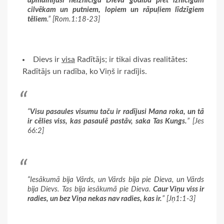
apmainījuši neiznīcīgā Dieva godību pret iznīcīgam
cilvēkam un putniem, lopiem un rāpuļiem līdzīgiem
tēliem
.” [Rom.1:18-23]
Dievs ir
visa
Radītājs; ir tikai divas realitātes:
Radītājs un radība, ko Viņš ir radījis.
“
Visu pasaules visumu taču ir radījusi Mana roka, un tā
ir cēlies viss, kas pasaulē pastāv, saka Tas Kungs.
” [Jes
66:2]
“Iesākumā bija Vārds, un Vārds bija pie Dieva, un Vārds
bija Dievs. Tas bija iesākumā pie Dieva.
Caur Viņu viss ir
radies, un bez Viņa nekas nav radies, kas ir.
” [Jņ1:1-3]