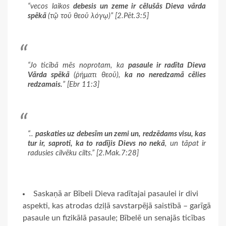
“vecos laikos
debesis un zeme ir cēlušās Dieva vārda
spēkā
(τῷ τοῦ θεοῦ λόγῳ)” [2.Pēt.3:5]
“Jo ticībā mēs noprotam, ka
pasaule ir radīta Dieva
Vārda spēkā
(ῥήματι θεοῦ),
ka no neredzamā cēlies
redzamais.
” [Ebr 11:3]
“..
paskaties uz debesīm un zemi un, redzēdams visu, kas
tur ir, saproti, ka to radījis Dievs no nekā
, un tāpat ir
radusies cilvēku cilts.” [2.Mak.7:28]
Saskaņā ar Bībeli Dieva radītajai pasaulei ir divi
aspekti, kas atrodas dziļā savstarpējā saistībā – garīgā
pasaule un fizikālā pasaule; Bībelē un senajās ticības