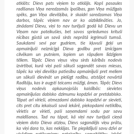
atklāts: Dievs pats viņiem to atklājis. Kopš pasaules
radīšanas Viņa neredzamās īpašības, gan Viņa mūžīgais
spēks, gan Viņa dievišķība, ir skaidri saredzamas Viņa
darbos, tāpēc viņiem nav ar ko aizbildināties. Jo,
zinādami Dievu, viņi to nav turējuši godā kā Dievu un
Viņam nav pateikušies, bet savos spriedumos krituši
nīcības gūstā un savā sirds neprātā iegrimuši tumsā.
Saukdami sevi par gudriem, tie kļuvuši ģeķi un
apmainījuši neiznīcīgā Dieva godību pret iznīcīgam
cilvēkam un putniem, lopiem un rāpuļiem līdzīgiem
tēliem. Tāpēc Dievs viņus viņu sirds kārībās nodevis
izvirtībai, kurā viņi paši sākuši sagandēt savas miesas,
tāpēc ka viņi dievišķo patiesību apmainījuši pret meliem
un sākuši dievināt un pielūgt radību, atstājot novārtā
Radītāju, kas ir augsti teicams mūžīgi, āmen. Tāpēc Dievs
viņus nodevis apkaunojošās kaislībās: sievietes
apmainījušas dabisko dzimumu kopdzīvi ar pretdabisko.
Tāpat arī vīrieši, atmezdami dabisko kopdzīvi ar sievieti,
cits pret citu iekaisuši savā iekārē, piekopdami netiklību,
vīrietis ar vīrieti, paši saņemdami sodu par savu
maldīšanos. Tad nu tāpat, kā viņi nav turējuši cieņā
viņiem doto Dieva atziņu, Dievs sagandējis viņu prātu,
ka viņi dara to, kas neklājas. Tie piepildījuši savu dzīvi ar