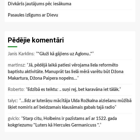
Divkāršs jautājums pēc iesākuma
Pasaules izlīgums ar Dievu
Pēdējie komentāri
Janis Karklins
: “
"Gluži kā gājiens uz Aglonu.."
”
martinsz
: “
Jā, pēdējā laikā patiesi vērojama liela reformēto
baptistu aktivitāte. Manuprāt tas lielā mērā varētu būt Džona
Makartura, Džona Paipera nopelns…
”
Roberto
: “
līdzībā es teiktu: .. suņi rej, bet karavāna iet tālāk.
”
talyc
: “
…līdz ar luterāņu mācītāja Ulda Rožkalna aiziešanu mūžībā
šķiet nomiris arī beidzamais klausāmais gabals tajā radio
”
gviclo
: “
Starp citu, Holbeins ir pazīstams arī ar 1522. gada
kokgriezumu "Luters kā Hercules Germanicuss ".
”