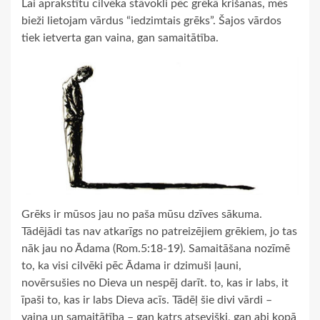
Lai aprakstītu cilvēka stāvokli pēc grēkā krišanas, mēs
bieži lietojam vārdus “iedzimtais grēks”. Šajos vārdos
tiek ietverta gan vaina, gan samaitātība.
Grēks ir mūsos jau no paša mūsu dzīves sākuma.
Tādējādi tas nav atkarīgs no patreizējiem grēkiem, jo tas
nāk jau no Ādama (Rom.5:18-19). Samaitāšana nozīmē
to, ka visi cilvēki pēc Ādama ir dzimuši ļauni,
novērsušies no Dieva un nespēj darīt. to, kas ir labs, it
īpaši to, kas ir labs Dieva acīs. Tādēļ šie divi vārdi –
vaina un samaitātība – gan katrs atsevišķi, gan abi kopā