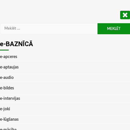
Meklēt:
e-BAZNĪCĀ
e-apceres
e-aptaujas
e-audio
e-bildes
e-intervijas
e-joki
e-lūgšanas
e-mācība