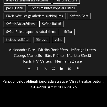
Mazā katehisma skaidrojums
Mārtiņš Luters
par lūgšanu
Piecas minūtes kopā ar Luteru
Pāvila vēstules galatiešiem skaidrojums
Svētais Gars
Svētais Vakarēdiens
Svētie Raksti
Svēto Rakstu apceres katrai dienai
ticība
ticības realitāte
Tēvreize
velns
Aleksandrs Bite
Dītrihs Bonhēfers
Mārtiņš Luters
Georgs Mancelis
Ilārs Plūme
Markku Särelä
Karls F. V. Valters
Hermanis Zasse
Draugiem
Facebook
Twitter
Instagram
LinkedIn
whatsapp
RSS
Pārpublicējot
obligāti
jānorāda atsauce. Visas tiesības patur
::
e-BAZNICA
::
© 2007-2026