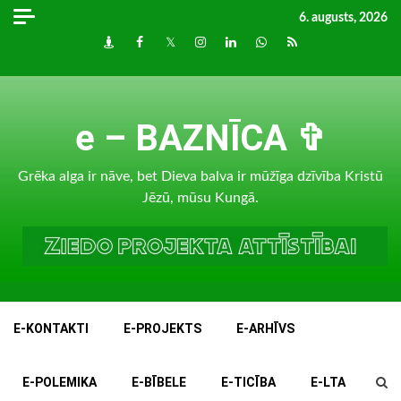
Skip
6. augusts, 2026
to
Draugiem
Facebook
Twitter
Instagram
LinkedIn
whatsapp
RSS
content
e – BAZNĪCA ✞
Grēka alga ir nāve, bet Dieva balva ir mūžīga dzīvība Kristū
Jēzū, mūsu Kungā.
E-KONTAKTI
E-PROJEKTS
E-ARHĪVS
E-POLEMIKA
E-BĪBELE
E-TICĪBA
E-LTA