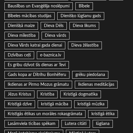
Bauslības un Evaņģēlija noslēpumi
Bībele
Bībeles mācības studijas
Dienišķo lūgšanu gads
Dienišķā maize
Dieva Dēls
Dieva likums
Dieva mīlestība
Dieva vārds
Dieva Vārds katrai gada dienai
Dieva žēlastība
Dzīvības ceļš
e-baznica.lv
Es gribu dzīvot šīs dienas ar Tevi
Gads kopa ar Dītrihu Bonhēferu
grēku piedošana
Ikdienas ar Pirmo Mozus grāmatu
Ikdienas meditācijas
Jēzus Kristus
Kristība
Kristīgā dogmatika
Kristīgā dzīve
kristīgā mācība
kristīgā mūzika
Kristīgās ētikas un morāles rokasgrāmata
kristīgā ētika
Lasāmviela ticības spēkam
Lutera citāti
lūgšana