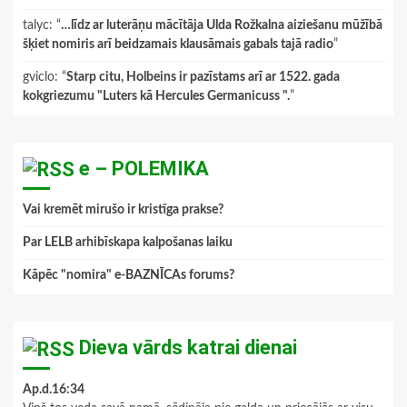
talyc
: “
…līdz ar luterāņu mācītāja Ulda Rožkalna aiziešanu mūžībā
šķiet nomiris arī beidzamais klausāmais gabals tajā radio
”
gviclo
: “
Starp citu, Holbeins ir pazīstams arī ar 1522. gada
kokgriezumu "Luters kā Hercules Germanicuss ".
”
e – POLEMIKA
Vai kremēt mirušo ir kristīga prakse?
Par LELB arhibīskapa kalpošanas laiku
Kāpēc "nomira" e-BAZNĪCAs forums?
Dieva vārds katrai dienai
Ap.d.16:34