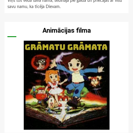
Viņš tos veda savā namā, sēdināja pie galda un priecājās ar visu
savu namu, ka ticēja Dievam.
Animācijas filma