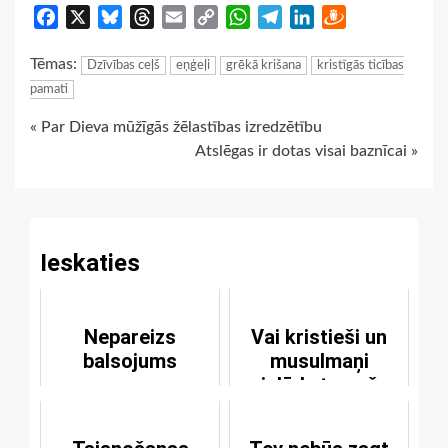
Facebook
X
Bluesky
Threads
Email
Copy
WhatsApp
Telegram
LinkedIn
Draugiem
Link
Tēmas:
Dzīvības ceļš
eņģeļi
grēkā krišana
kristīgās ticības
pamati
Continue
« Par Dieva mūžīgās žēlastības izredzētību
Atslēgas ir dotas visai baznīcai »
Reading
Ieskaties
Nepareizs
Vai kristieši un
balsojums
musulmaņi
pielūdz to pašu
Dievu?