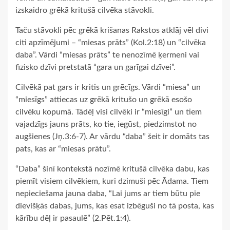
izskaidro grēkā kritušā cilvēka stāvokli.
Taču stāvokli pēc grēkā krišanas Rakstos atklāj vēl divi
citi apzīmējumi – “miesas prāts” (Kol.2:18) un “cilvēka
daba”. Vārdi “miesas prāts” te nenozīmē ķermeni vai
fizisko dzīvi pretstatā “gara un garīgai dzīvei”.
Cilvēkā pat gars ir kritis un grēcīgs. Vārdi “miesa” un
“miesīgs” attiecas uz grēkā kritušo un grēkā esošo
cilvēku kopumā. Tādēļ visi cilvēki ir “miesīgi” un tiem
vajadzīgs jauns prāts, ko tie, iegūst, piedzimstot no
augšienes (Jņ.3:6-7). Ar vārdu “daba” šeit ir domāts tas
pats, kas ar “miesas prātu”.
“Daba” šinī kontekstā nozīmē kritušā cilvēka dabu, kas
piemīt visiem cilvēkiem, kuri dzimuši pēc Ādama. Tiem
nepieciešama jauna daba, “Lai jums ar tiem būtu pie
dievišķās dabas, jums, kas esat izbēguši no tā posta, kas
kārību dēļ ir pasaulē” (2.Pēt.1:4).