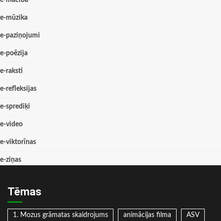
e-mūzika
e-paziņojumi
e-poēzija
e-raksti
e-refleksijas
e-sprediķi
e-video
e-viktorīnas
e-ziņas
Tēmas
1. Mozus grāmatas skaidrojums
animācijas filma
ASV