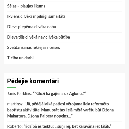
Sējas – pļaujas likums
Ikviens cilvēks ir pilnīgi samaitāts
Dievs pieņēma cilvēka dabu
Dieva tēls cilvēkā nav cilvēka būtība
Svētdarīšanas iekšējās norises
Ticība un darbi
Pēdējie komentāri
Janis Karklins
: “
"Gluži kā gājiens uz Aglonu.."
”
martinsz
: “
Jā, pēdējā laikā patiesi vērojama liela reformēto
baptistu aktivitāte. Manuprāt tas lielā mērā varētu būt Džona
Makartura, Džona Paipera nopelns…
”
Roberto
: “
līdzībā es teiktu: .. suņi rej, bet karavāna iet tālāk.
”