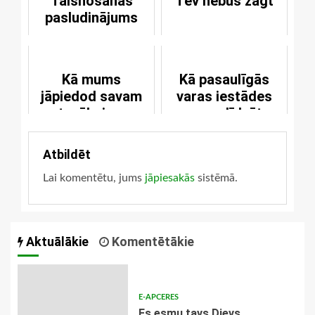
Taisnošanas
Tev nebūs zagt
pasludinājums
Kā mums
Kā pasaulīgās
jāpiedod savam
varas iestādes
tuvākajam
var palīdzēt
laulībai
Atbildēt
Lai komentētu, jums
jāpiesakās
sistēmā.
Aktuālākie
Komentētākie
E-APCERES
Es esmu tavs Dievs