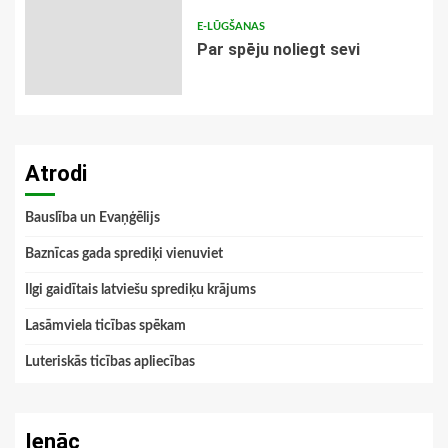
E-LŪGŠANAS
Par spēju noliegt sevi
Atrodi
Bauslība un Evaņģēlijs
Baznīcas gada sprediķi vienuviet
Ilgi gaidītais latviešu sprediķu krājums
Lasāmviela ticības spēkam
Luteriskās ticības apliecības
Ienāc