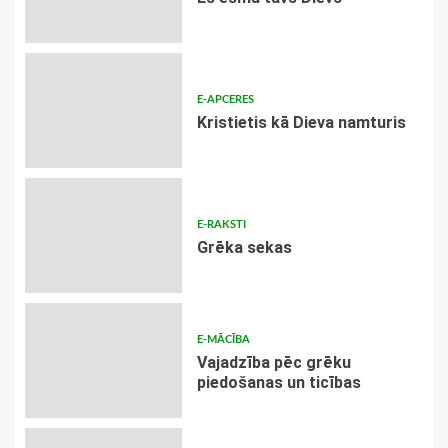
E-APCERES
Kristietis kā Dieva namturis
E-RAKSTI
Grēka sekas
E-MĀCĪBA
Vajadzība pēc grēku
piedošanas un ticības