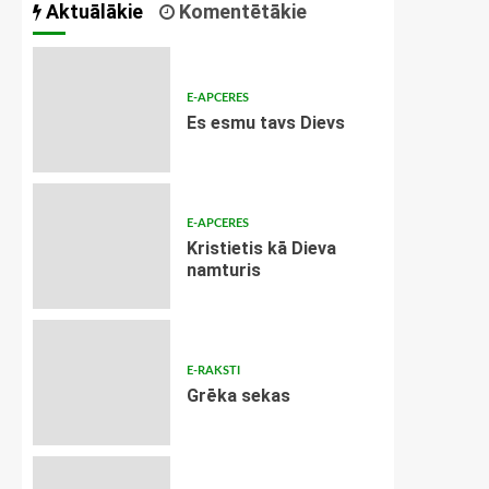
Aktuālākie
Komentētākie
E-APCERES
Es esmu tavs Dievs
E-APCERES
Kristietis kā Dieva
namturis
E-RAKSTI
Grēka sekas