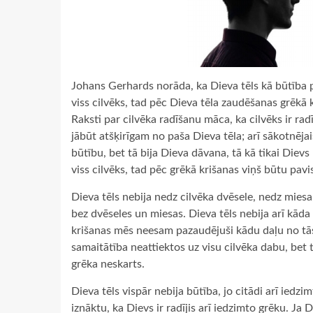
Johans Gerhards norāda, ka Dieva tēls kā būtība pi
viss cilvēks, tad pēc Dieva tēla zaudēšanas grēkā 
Raksti par cilvēka radīšanu māca, ka cilvēks ir radī
jābūt atšķirīgam no paša Dieva tēla; arī sākotnēja
būtību, bet tā bija Dieva dāvana, tā kā tikai Dievs 
viss cilvēks, tad pēc grēkā krišanas viņš būtu pavi
Dieva tēls nebija nedz cilvēka dvēsele, nedz miesa
bez dvēseles un miesas. Dieva tēls nebija arī kāda
krišanas mēs neesam pazaudējuši kādu daļu no tās.
samaitātība neattiektos uz visu cilvēka dabu, bet t
grēka neskarts.
Dieva tēls vispār nebija būtība, jo citādi arī iedzi
iznāktu, ka Dievs ir radījis arī iedzimto grēku. Ja 