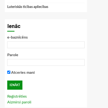
Luteriskās ticības apliecības
Ienāc
e-baznīcēns
Parole
Atceries mani
Reģistrēties
Aizmirsi paroli