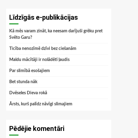
Līdzīgās e-publikācijas
Kā mēs varam zināt, ka neesam darījuši grēku pret
Svēto Garu?
Ticība nenozīmē dzīvi bez ciešanām
Maldu mācītāji ir nolādēti ļaudis
Par slimībā esošajiem
Bet stunda nāk
Dvēseles Dieva rokā
Ārsts, kurš palīdz nāvīgi slimajiem
Pēdējie komentāri