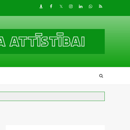
Draugiem
Facebook
Twitter
Instagram
LinkedIn
whatsapp
RSS