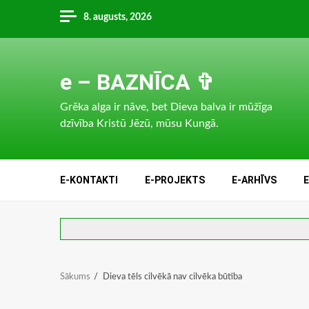
Skip
8. augusts, 2026
to
content
e – BAZNĪCA ✞
Grēka alga ir nāve, bet Dieva balva ir mūžīga
dzīvība Kristū Jēzū, mūsu Kungā.
E-KONTAKTI
E-PROJEKTS
E-ARHĪVS
Sākums
Dieva tēls cilvēkā nav cilvēka būtība