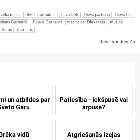
ilvēka miesa
cilvēka taisnums
Dieva Dēls
Dieva pazīšana
Dieva tēls
ohans Gerhards
Juhans Gerhards
mācība par Dieva tēlu
mūžīgā
vētums
taisnums
Dievs vai dievi? »
mi un atbildes par
Patiesība - iekšpusē vai
Svēto Garu
ārpusē?
Grēka vidū
Atgriešanās izejas