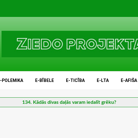
E-POLEMIKA
E-BĪBELE
E-TICĪBA
E-LTA
E-AFIŠA
134. Kādās divas daļās varam iedalīt grēku?