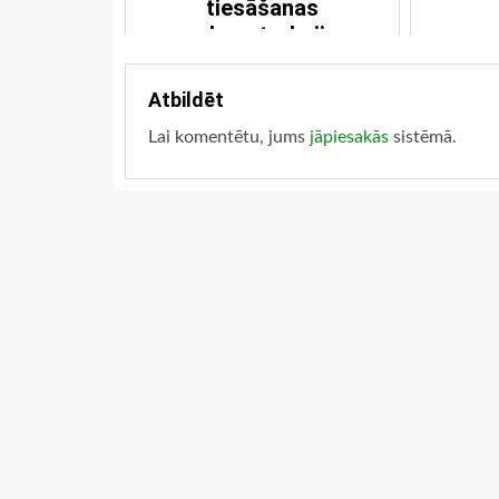
tiesāšanas
rekonstrukcija
Atbildēt
Lai komentētu, jums
jāpiesakās
sistēmā.