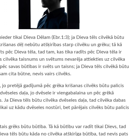
eder tikai Dieva Dēlam (Ebr.1:3); ja Dieva tēls cilvēkā būtu
krišanas dēļ nebūtu atšķirības starp cilvēku un grēku; tā kā
ts pēc Dieva tēla, tad tam, kas tika radīts pēc Dieva tēla ir
is cilvēka taisnums un svētums nevarēja attiekties uz cilvēka
pēc savas būtības ir svēts un taisns; ja Dieva tēls cilvēkā būtu
sam cita būtne, nevis vairs cilvēks.
, jo pretējā gadījumā pēc grēka krišanas cilvēks būtu palicis
 dvēseles daļa, jo dvēsele ir viengabalaina un pēc grēkā
 Ja Dieva tēls būtu cilvēka dvēseles daļa, tad cilvēka dabas
ikai uz kādu dvēseles nostūri, bet pārējais cilvēks būtu palicis
mtais grēks būtu būtība. Tā kā būtību var radīt tikai Dievs, tad
Dieva tēls būtu kāda no cilvēka atšķirīga būtība, tad nevis pats