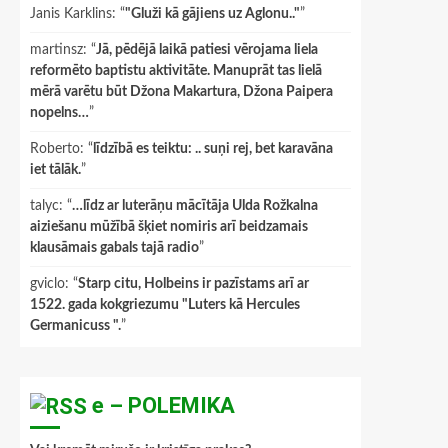
Janis Karklins
: “
"Gluži kā gājiens uz Aglonu.."
”
martinsz
: “
Jā, pēdējā laikā patiesi vērojama liela
reformēto baptistu aktivitāte. Manuprāt tas lielā
mērā varētu būt Džona Makartura, Džona Paipera
nopelns…
”
Roberto
: “
līdzībā es teiktu: .. suņi rej, bet karavāna
iet tālāk.
”
talyc
: “
…līdz ar luterāņu mācītāja Ulda Rožkalna
aiziešanu mūžībā šķiet nomiris arī beidzamais
klausāmais gabals tajā radio
”
gviclo
: “
Starp citu, Holbeins ir pazīstams arī ar
1522. gada kokgriezumu "Luters kā Hercules
Germanicuss ".
”
e – POLEMIKA