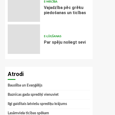
E-MĀCĪBA
Vajadzība pēc grēku
piedošanas un ticības
E-LŪGŠANAS
Par spēju noliegt sevi
Atrodi
Bauslība un Evaņģēlijs
Baznīcas gada sprediķi vienuviet
Ilgi gaidītais latviešu sprediķu krājums
Lasāmviela ticības spēkam