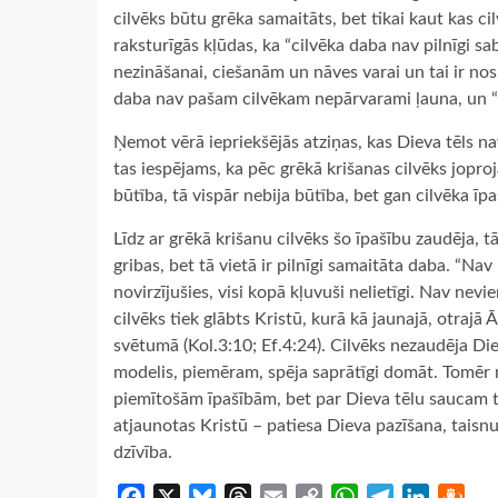
cilvēks būtu grēka samaitāts, bet tikai kaut kas ci
raksturīgās kļūdas, ka “cilvēka daba nav pilnīgi sabo
nezināšanai, ciešanām un nāves varai un tai ir nos
daba nav pašam cilvēkam nepārvarami ļauna, un “D
Ņemot vērā iepriekšējās atziņas, kas Dieva tēls 
tas iespējams, ka pēc grēkā krišanas cilvēks joprojā
būtība, tā vispār nebija būtība, bet gan cilvēka īpa
Līdz ar grēkā krišanu cilvēks šo īpašību zaudēja, t
gribas, bet tā vietā ir pilnīgi samaitāta daba. “Nav
novirzījušies, visi kopā kļuvuši nelietīgi. Nav nev
cilvēks tiek glābts Kristū, kurā kā jaunajā, otrajā
svētumā (Kol.3:10; Ef.4:24). Cilvēks nezaudēja Diev
modelis, piemēram, spēja saprātīgi domāt. Tomēr 
piemītošām īpašībām, bet par Dieva tēlu saucam tik
atjaunotas Kristū – patiesa Dieva pazīšana, tais
dzīvība.
Facebook
X
Bluesky
Threads
Email
Copy
WhatsApp
Telegram
LinkedIn
Dra