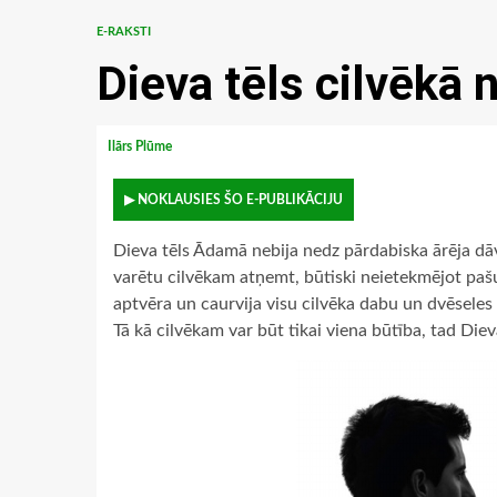
E-RAKSTI
Dieva tēls cilvēkā 
Ilārs Plūme
▶ NOKLAUSIES ŠO E-PUBLIKĀCIJU
Dieva tēls Ādamā nebija nedz pārdabiska ārēja dāva
varētu cilvēkam atņemt, būtiski neietekmējot pašu 
aptvēra un caurvija visu cilvēka dabu un dvēseles 
Tā kā cilvēkam var būt tikai viena būtība, tad Diev