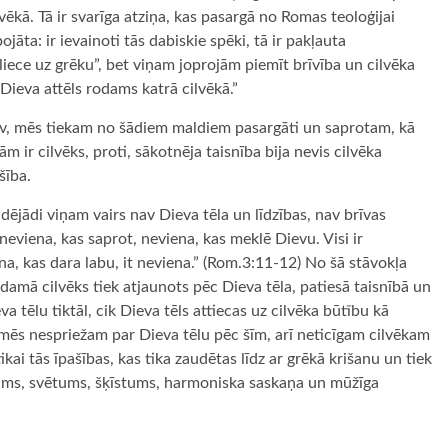
lvēkā. Tā ir svarīga atziņa, kas pasargā no Romas teoloģijai
jāta: ir ievainoti tās dabiskie spēki, tā ir pakļauta
liece uz grēku”, bet viņam joprojām piemīt brīvība un cilvēka
ieva attēls rodams katrā cilvēkā.”
nav, mēs tiekam no šādiem maldiem pasargāti un saprotam, kā
m ir cilvēks, proti, sākotnēja taisnība bija nevis cilvēka
šība.
ādējādi viņam vairs nav Dieva tēla un līdzības, nav brīvas
 neviena, kas saprot, neviena, kas meklē Dievu. Visi ir
iena, kas dara labu, it neviena.” (Rom.3:11-12) No šā stāvokļa
 Ādamā cilvēks tiek atjaunots pēc Dieva tēla, patiesā taisnībā un
a tēlu tiktāl, cik Dieva tēls attiecas uz cilvēka būtību kā
mēs nespriežam par Dieva tēlu pēc šīm, arī neticīgam cilvēkam
ai tās īpašības, kas tika zaudētas līdz ar grēkā krišanu un tiek
nums, svētums, šķīstums, harmoniska saskaņa un mūžīga
ugiem