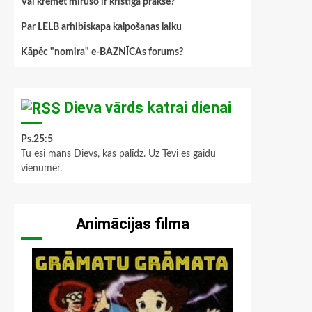
Vai kremēt mirušo ir kristīga prakse?
Par LELB arhibīskapa kalpošanas laiku
Kāpēc "nomira" e-BAZNĪCAs forums?
Dieva vārds katrai dienai
Ps.25:5
Tu esi mans Dievs, kas palīdz. Uz Tevi es gaidu
vienumēr.
Animācijas filma