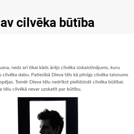
nav cilvēka būtība
na, nedz arī tikai kāds ārējs cilvēka izskaistinājums, kuru
cilvēka dabu. Patiesībā Dieva tēls kā pilnīgs cilvēka taisnums
spējas. Tomēr Dieva tēlu nedrīkst pielīdzināt cilvēka būtībai.
a tēlu cilvēkā nevar uzskatīt par būtību.