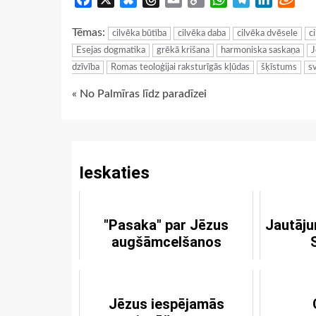
Link
Tēmas:
cilvēka būtība
cilvēka daba
cilvēka dvēsele
c
Esejas dogmatika
grēkā krišana
harmoniska saskaņa
J
dzīvība
Romas teoloģijai raksturīgās kļūdas
šķīstums
s
Continue
« No Palmīras līdz paradīzei
Reading
Ieskaties
"Pasaka" par Jēzus
Jautāju
augšāmcelšanos
Jēzus iespējamās