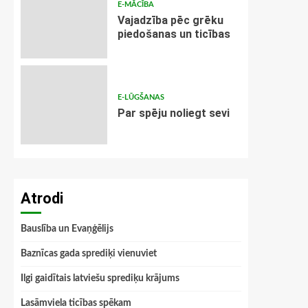
E-MĀCĪBA
Vajadzība pēc grēku
piedošanas un ticības
E-LŪGŠANAS
Par spēju noliegt sevi
Atrodi
Bauslība un Evaņģēlijs
Baznīcas gada sprediķi vienuviet
Ilgi gaidītais latviešu sprediķu krājums
Lasāmviela ticības spēkam