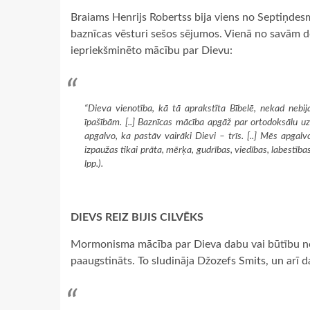
Braiams Henrijs Robertss bija viens no Septiņdes
baznīcas vēsturi sešos sējumos. Vienā no savām 
iepriekšminēto mācību par Dievu:
“Dieva vienotība, kā tā aprakstīta Bībelē, nekad nebij
īpašībām. [..] Baznīcas mācība apgāž par ortodoksālu uz
apgalvo, ka pastāv vairāki Dievi – trīs. [..] Mēs apgal
izpaužas tikai prāta, mērķa, gudrības, viedības, labestības
lpp.).
DIEVS REIZ BIJIS CILVĒKS
Mormonisma mācība par Dieva dabu vai būtību nonāk
paaugstināts. To sludināja Džozefs Smits, un arī d