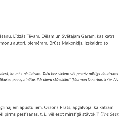
ēšanu. Līdzās Tēvam, Dēlam un Svētajam Garam, kas katrs
Mormoņu autori, piemēram, Brūss Makonkijs, izskaidro šo
e dievi, ko mēs pielūdzam. Taču bez viņiem vēl pastāv milzīgs daudzums
kušas paaugstinātas līdz dievu stāvoklim” (
Mormon
Doctrine,
576.-77.
 agrīnajiem apustuļiem, Orsons Prats, apgalvoja, ka katram
 pirms pestīšanas, t. i., vēl esot mirstīgā stāvoklī” (
The Seer
,