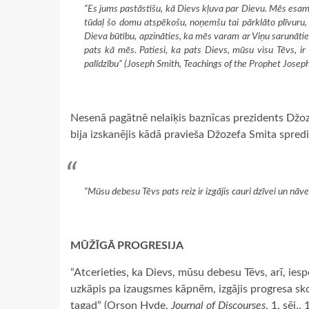
“Es jums pastāstīšu, kā Dievs kļuva par Dievu. Mēs esam 
tūdaļ šo domu atspēkošu, noņemšu tai pārklāto plīvuru, lai
Dieva būtību, apzināties, ka mēs varam ar Viņu sarunāties t
pats kā mēs. Patiesi, ka pats Dievs, mūsu visu Tēvs, ir
palīdzību” (Joseph Smith,
Teachings of the Prophet Josep
Nesenā pagātnē nelaiķis baznīcas prezidents Džoz
bija izskanējis kādā pravieša Džozefa Smita sprediķ
“Mūsu debesu Tēvs pats reiz ir izgājis cauri dzīvei un nāvei
MŪŽĪGĀ PROGRESIJA
“Atcerieties, ka Dievs, mūsu debesu Tēvs, arī, iespē
uzkāpis pa izaugsmes kāpnēm, izgājis progresa skol
tagad” (Orson Hyde,
Journal of Discourses
, 1. sēj.,