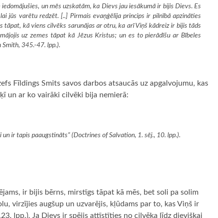
iedomājušies, un mēs uzskatām, ka Dievs jau iesākumā ir bijis Dievs. Es
 jūs varētu redzēt. [..] Pirmais evaņģēlija princips ir pilnībā apzināties
āpat, kā viens cilvēks sarunājas ar otru, ka arī Viņš kādreiz ir bijis tāds
 mājojis uz zemes tāpat kā Jēzus Kristus; un es to pierādīšu ar Bībeles
h Smith
, 345.-47. lpp.).
efs Fīldings Smits savos darbos atsaucās uz apgalvojumu, kas
ī un ar ko vairāki cilvēki bija nemierā:
 un ir tapis paaugstināts” (
Doctrines of Salvation
, 1. sēj., 10. lpp.).
jams, ir bijis bērns, mirstīgs tāpat kā mēs, bet soli pa solim
u, virzījies augšup un uzvarējis, kļūdams par to, kas Viņš ir
 123. lpp.). Ja Dievs ir spējis attīstīties no cilvēka līdz dievišķai