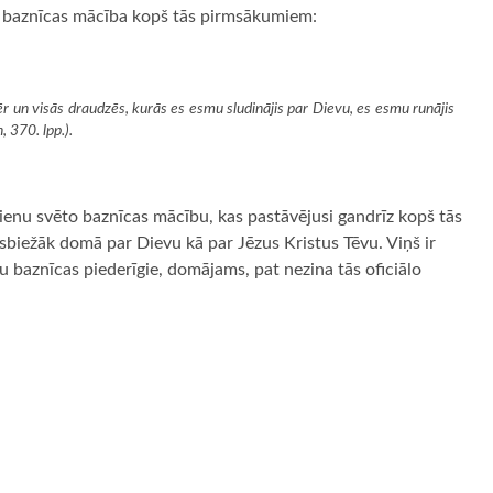
si baznīcas mācība kopš tās pirmsākumiem:
mēr un visās draudzēs, kurās es esmu sludinājis par Dievu, es esmu runājis
h
, 370. lpp.).
ienu svēto baznīcas mācību, kas pastāvējusi gandrīz kopš tās
isbiežāk domā par Dievu kā par Jēzus Kristus Tēvu. Viņš ir
baznīcas piederīgie, domājams, pat nezina tās oficiālo