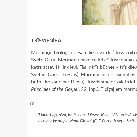
TRĪSVIENĪBA
Mormoņu teoloģija tiešām lieto vārdu “Trīsvienība
Svēto Garu. Mormoņu baznīca kristī Trīsvienības
katrs atsevišķi ir dievi. Tās ir trīs būtnes – trīs di
Svētais Gars – trešais). Mormonismā Trīsvienības v
būtni, ko sauc par Dievu). Trīsvienība drīzāk izri
Principles of the Gospel
, 22. lpp.). Ticīgajiem mormo
“Daudzi apgalvo, ka ir viens Dievs; Tēvs, Dēls un Svētais
visiem ir jāsatilpst vienā Dievā” (E. F. Parry,
Joseph Smith’