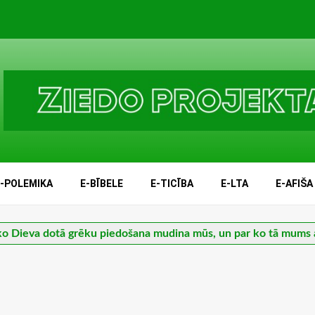
E-POLEMIKA
E-BĪBELE
E-TICĪBA
E-LTA
E-AFIŠA
ko Dieva dotā grēku piedošana mudina mūs, un par ko tā mums 