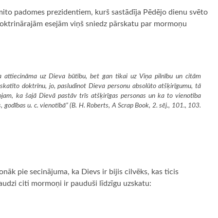
mito padomes prezidentiem, kurš sastādīja Pēdējo dienu svēto
doktrinārajām esejām viņš sniedz pārskatu par mormoņu
a attiecināma uz Dieva būtību, bet gan tikai uz Viņa pilnību un citām
skatīto doktrīnu, jo, pasludinot Dieva personu absolūto atšķirīgumu, tā
vojam, ka šajā Dievā pastāv trīs atšķirīgas personas un ka to vienotība
, godības u. c. vienotībā” (B. H. Roberts,
A Scrap Book
, 2. sēj., 101., 103.
 pie secinājuma, ka Dievs ir bijis cilvēks, kas ticis
audzi citi mormoņi ir pauduši līdzīgu uzskatu: