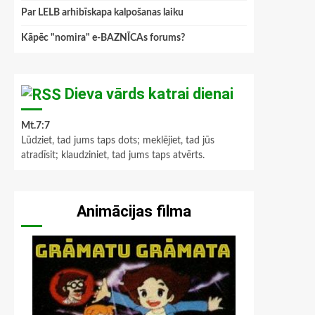
Par LELB arhibīskapa kalpošanas laiku
Kāpēc "nomira" e-BAZNĪCAs forums?
Dieva vārds katrai dienai
Mt.7:7
Lūdziet, tad jums taps dots; meklējiet, tad jūs
atradīsit; klaudziniet, tad jums taps atvērts.
Animācijas filma