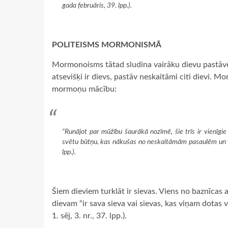
gada februāris, 39. lpp.).
POLITEISMS MORMONISMĀ
Mormonoisms tātad sludina vairāku dievu pastāv
atsevišķi ir dievs, pastāv neskaitāmi citi dievi. 
mormoņu mācību:
“Runājot par mūžību šaurākā nozīmē, šie trīs ir vienīgi
svētu būtņu, kas nākušas no neskaitāmām pasaulēm un ti
lpp.).
Šiem dieviem turklāt ir sievas. Viens no baznīcas
dievam “ir sava sieva vai sievas, kas viņam dotas vēl
1. sēj, 3. nr., 37. lpp.).