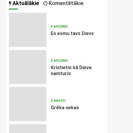
Aktuālākie
Komentētākie
E-APCERES
Es esmu tavs Dievs
E-APCERES
Kristietis kā Dieva
namturis
E-RAKSTI
Grēka sekas