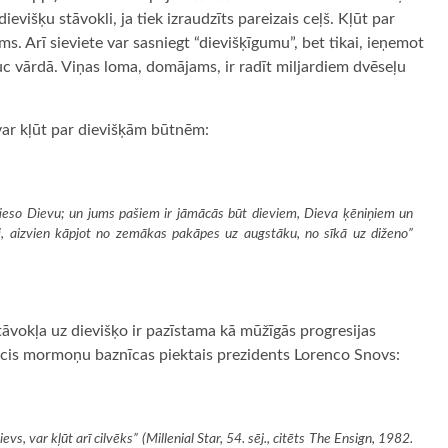
ievišķu stāvokli, ja tiek izraudzīts pareizais ceļš. Kļūt par
. Arī sieviete var sasniegt “dievišķīgumu”, bet tikai, ieņemot
uc vārdā. Viņas loma, domājams, ir radīt miljardiem dvēseļu
var kļūt par dievišķām būtnēm:
atieso Dievu; un jums pašiem ir jāmācās būt dieviem, Dieva ķēniņiem un
roti, aizvien kāpjot no zemākas pakāpes uz augstāku, no sīkā uz diženo”
āvokļa uz dievišķo ir pazīstama kā mūžīgās progresijas
teicis mormoņu baznīcas piektais prezidents Lorenco Snovs:
ievs, var kļūt arī cilvēks” (
Millenial Star
, 54. sēj., citēts
The Ensign
, 1982.