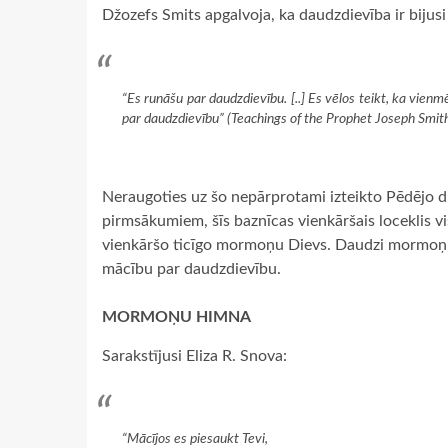
Džozefs Smits apgalvoja, ka daudzdievība ir biju
“Es runāšu par daudzdievību. [..] Es vēlos teikt, ka vien
par daudzdievību” (
Teachings
of the Prophet Joseph Smit
Neraugoties uz šo nepārprotami izteikto Pēdējo d
pirmsākumiem, šīs baznīcas vienkāršais loceklis v
vienkāršo ticīgo mormoņu Dievs. Daudzi mormoņu 
mācību par daudzdievību.
MORMOŅU HIMNA
Sarakstījusi Eliza R. Snova:
“Mācījos es piesaukt Tevi,