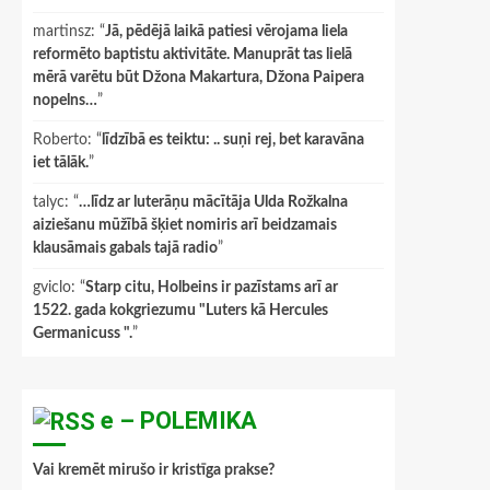
martinsz
: “
Jā, pēdējā laikā patiesi vērojama liela
reformēto baptistu aktivitāte. Manuprāt tas lielā
mērā varētu būt Džona Makartura, Džona Paipera
nopelns…
”
Roberto
: “
līdzībā es teiktu: .. suņi rej, bet karavāna
iet tālāk.
”
talyc
: “
…līdz ar luterāņu mācītāja Ulda Rožkalna
aiziešanu mūžībā šķiet nomiris arī beidzamais
klausāmais gabals tajā radio
”
gviclo
: “
Starp citu, Holbeins ir pazīstams arī ar
1522. gada kokgriezumu "Luters kā Hercules
Germanicuss ".
”
e – POLEMIKA
Vai kremēt mirušo ir kristīga prakse?