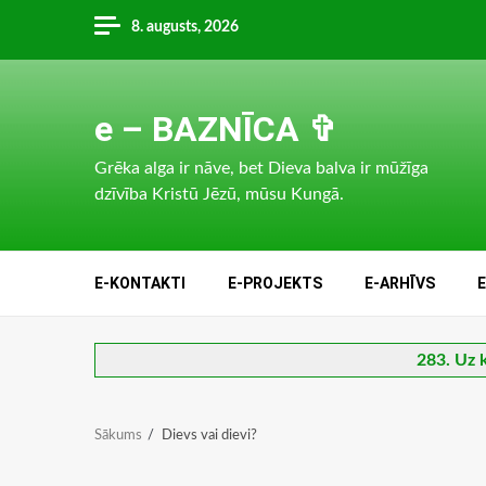
Skip
8. augusts, 2026
to
content
e – BAZNĪCA ✞
Grēka alga ir nāve, bet Dieva balva ir mūžīga
dzīvība Kristū Jēzū, mūsu Kungā.
E-KONTAKTI
E-PROJEKTS
E-ARHĪVS
283. Uz 
Sākums
Dievs vai dievi?