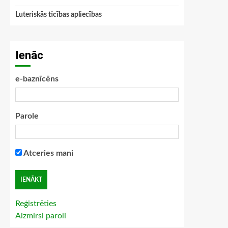
Luteriskās ticības apliecības
Ienāc
e-baznīcēns
Parole
Atceries mani
Reģistrēties
Aizmirsi paroli