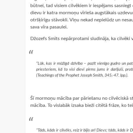
būtnei, tad visiem cilvēkiem ir iespējams sasniegt d
dievu ir katra mormoņu vīrieša augstākais uzdevums
otršķirīgu stāvokli. Viņu nekad nepielūdz un nesa
sava vīra pasaulei.
Džozefs Smits nepārprotami sludināja, ka cilvēki 
“Lūk, kas ir mūžīgā dzīvība – pazīt vienīgo gudro un p
priesteriem, kā to visi dievi pirms jums ir darījuši, p
(
Teachings of the Prophet Joseph
Smith
, 345.-47. lpp.).
Šī mormoņu mācība par pāriešanu no cilvēciskā st
mācība. To vislabāk izsaka bieži citētā frāze, ko 
“Tāds, kāds ir cilvēks, reiz ir bijis arī Dievs; tāds, kāds ir D