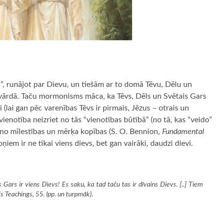
”, runājot par Dievu, un tiešām ar to domā Tēvu, Dēlu un
 vārdā. Taču mormonisms māca, ka Tēvs, Dēls un Svētais Gars
evi (lai gan pēc varenības Tēvs ir pirmais, Jēzus – otrais un
ienotība neizriet no tās “vienotības būtībā” (no tā, kas “veido”
et no mīlestības un mērķa kopības (S. O. Bennion,
Fundamental
ņiem ir ne tikai viens dievs, bet gan vairāki, daudzi dievi.
 Gars ir viens Dievs! Es saku, ka tad taču tas ir dīvains Dievs. [..] Tiem
s Teachings
, 55. lpp. un turpmāk).