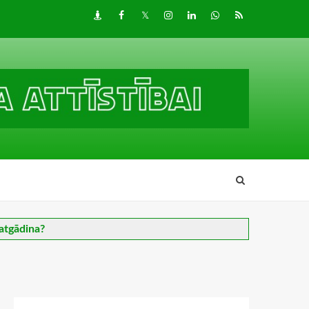
Draugiem
Facebook
Twitter
Instagram
LinkedIn
whatsapp
RSS
atgādina?