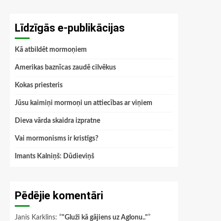
Līdzīgās e-publikācijas
Kā atbildēt mormoņiem
Amerikas baznīcas zaudē cilvēkus
Kokas priesteris
Jūsu kaimiņi mormoņi un attiecības ar viņiem
Dieva vārda skaidra izpratne
Vai mormonisms ir kristīgs?
Imants Kalniņš: Dūdieviņš
Pēdējie komentāri
Janis Karklins
: “
"Gluži kā gājiens uz Aglonu.."
”