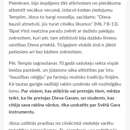
Piemēram, bija iespējams tikt atbrīvotam no pienākuma
atbalstīt vecākus vecumā, izdarot
korban
ziedojumu
Templim. Jēzus to bargi nosodīja, sacīdams: “Dieva
bausli atmetuši, jūs turat cilvēku likumus” (Mk.7:8-13).
Tāpat Viņš neatzina paražu zvērēt ar dažādu pakāpju
zvērestiem, kuri pēc tam atbilstoši bija dažādu līmeņu
saistības Dieva priekšā. Ticīgajiem visādā ziņā ir jābūt
patiesiem arī bez kādiem zvērestiem.
Pēc Tempļa sagraušanas 70.gadā saduķeju sekta vispār
beidza pastāvēt, un jūdaisms sāka attīstīties par īstu
“bauslības reliģiju” pa farizeju mutisko tradīciju līnijām.
Kā tautas garīgie vadītāji rabīni uzņēmās vēl nozīmīgāku
lomu.
Par visiem, kas atšķīrās vai pretojās tiem, mēdza
teikt, ka tie pretojas Dieva Garam, un students, kas
citēja sava rabīna vārdus, tika uzskatīts par Svētā Gara
instrumentu
.
Jēzus uzliktās prasības no cilvēciskā viedokļa varētu