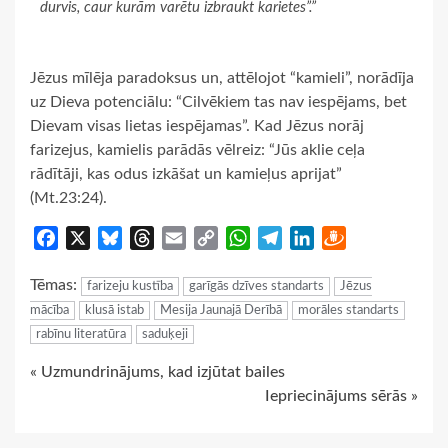
durvis, caur kurām varētu izbraukt karietes”.”
Jēzus mīlēja paradoksus un, attēlojot “kamieli”, norādīja
uz Dieva potenciālu: “Cilvēkiem tas nav iespējams, bet
Dievam visas lietas iespējamas”. Kad Jēzus norāj
farizejus, kamielis parādās vēlreiz: “Jūs aklie ceļa
rādītāji, kas odus izkāšat un kamieļus aprijat”
(Mt.23:24).
Facebook
X
Bluesky
Threads
Email
Copy
WhatsApp
Telegram
LinkedIn
Draugiem
Link
Tēmas:
farizeju kustība
garīgās dzīves standarts
Jēzus
mācība
klusā istab
Mesija Jaunajā Derībā
morāles standarts
rabīnu literatūra
saduķeji
Continue
« Uzmundrinājums, kad izjūtat bailes
Iepriecinājums sērās »
Reading