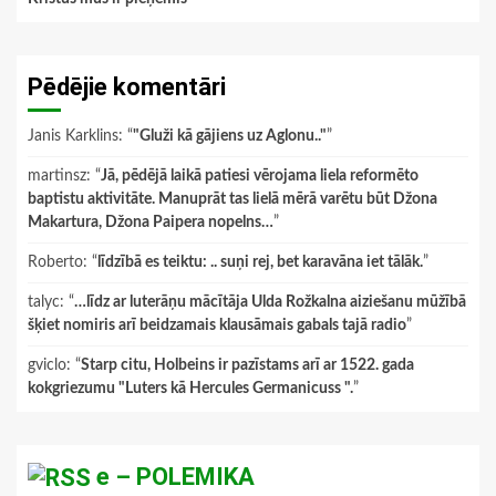
Pēdējie komentāri
Janis Karklins
: “
"Gluži kā gājiens uz Aglonu.."
”
martinsz
: “
Jā, pēdējā laikā patiesi vērojama liela reformēto
baptistu aktivitāte. Manuprāt tas lielā mērā varētu būt Džona
Makartura, Džona Paipera nopelns…
”
Roberto
: “
līdzībā es teiktu: .. suņi rej, bet karavāna iet tālāk.
”
talyc
: “
…līdz ar luterāņu mācītāja Ulda Rožkalna aiziešanu mūžībā
šķiet nomiris arī beidzamais klausāmais gabals tajā radio
”
gviclo
: “
Starp citu, Holbeins ir pazīstams arī ar 1522. gada
kokgriezumu "Luters kā Hercules Germanicuss ".
”
e – POLEMIKA