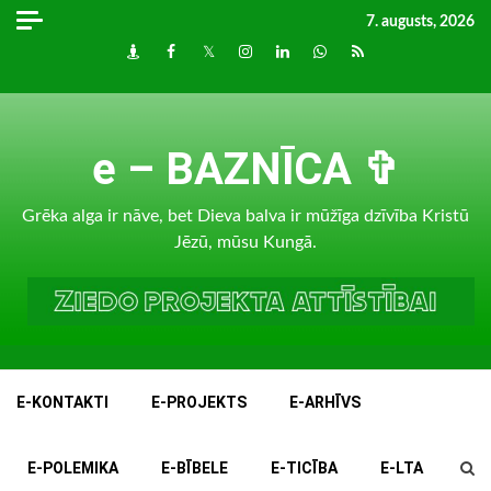
Skip
7. augusts, 2026
to
Draugiem
Facebook
Twitter
Instagram
LinkedIn
whatsapp
RSS
content
e – BAZNĪCA ✞
Grēka alga ir nāve, bet Dieva balva ir mūžīga dzīvība Kristū
Jēzū, mūsu Kungā.
E-KONTAKTI
E-PROJEKTS
E-ARHĪVS
E-POLEMIKA
E-BĪBELE
E-TICĪBA
E-LTA