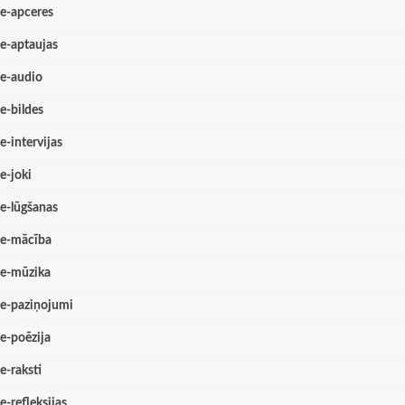
e-apceres
e-aptaujas
e-audio
e-bildes
e-intervijas
e-joki
e-lūgšanas
e-mācība
e-mūzika
e-paziņojumi
e-poēzija
e-raksti
e-refleksijas