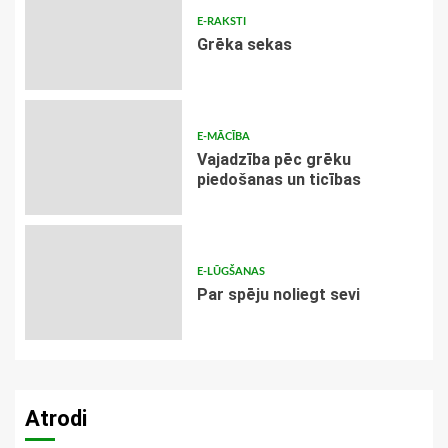
E-RAKSTI
Grēka sekas
E-MĀCĪBA
Vajadzība pēc grēku
piedošanas un ticības
E-LŪGŠANAS
Par spēju noliegt sevi
Atrodi