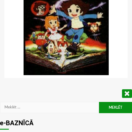
Meklēt:
e-BAZNĪCĀ