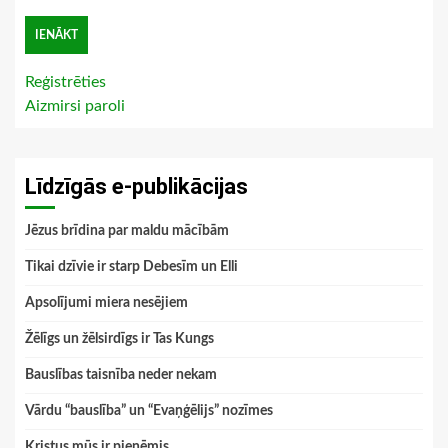
Reģistrēties
Aizmirsi paroli
Līdzīgās e-publikācijas
Jēzus brīdina par maldu mācībām
Tikai dzīvie ir starp Debesīm un Elli
Apsolījumi miera nesējiem
Žēlīgs un žēlsirdīgs ir Tas Kungs
Bauslības taisnība neder nekam
Vārdu “bauslība” un “Evaņģēlijs” nozīmes
Kristus mūs ir pieņēmis