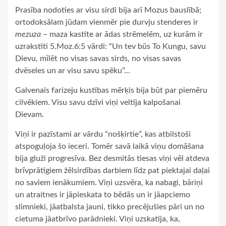
Prasība nodoties ar visu sirdi bija arī Mozus bauslībā;
ortodoksālam jūdam vienmēr pie durvju stenderes ir
mezuza
– maza kastīte ar ādas strēmelēm, uz kurām ir
uzrakstīti 5.Moz.6:5 vārdi: “Un tev būs To Kungu, savu
Dievu, mīlēt no visas savas sirds, no visas savas
dvēseles un ar visu savu spēku”…
Galvenais farizeju kustības mērķis bija būt par piemēru
cilvēkiem. Visu savu dzīvi viņi veltīja kalpošanai
Dievam.
Viņi ir pazīstami ar vārdu “nošķirtie”, kas atbilstoši
atspoguļoja šo ieceri. Tomēr savā laikā viņu domāšana
bija gluži progresīva. Bez desmitās tiesas viņi vēl atdeva
brīvprātīgiem žēlsirdības darbiem līdz pat piektajai daļai
no saviem ienākumiem. Viņi uzsvēra, ka nabagi, bāriņi
un atraitnes ir jāpieskata to bēdās un ir jāapciemo
slimnieki, jāatbalsta jauni, tikko precējušies pāri un no
cietuma jāatbrīvo parādnieki. Viņi uzskatīja, ka,