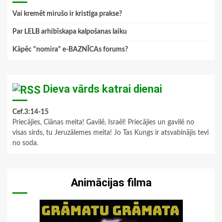
Vai kremēt mirušo ir kristīga prakse?
Par LELB arhibīskapa kalpošanas laiku
Kāpēc "nomira" e-BAZNĪCAs forums?
Dieva vārds katrai dienai
Cef.3:14-15
Priecājies, Ciānas meita! Gavilē, Israēl! Priecājies un gavilē no
visas sirds, tu Jeruzālemes meita! Jo Tas Kungs ir atsvabinājis tevi
no soda.
Animācijas filma