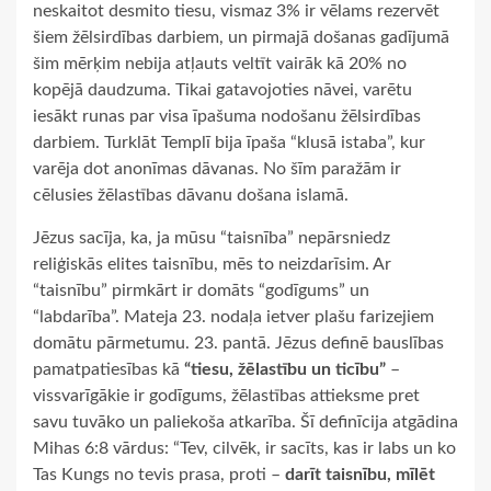
neskaitot desmito tiesu, vismaz 3% ir vēlams rezervēt
šiem žēlsirdības darbiem, un pirmajā došanas gadījumā
šim mērķim nebija atļauts veltīt vairāk kā 20% no
kopējā daudzuma. Tikai gatavojoties nāvei, varētu
iesākt runas par visa īpašuma nodošanu žēlsirdības
darbiem. Turklāt Templī bija īpaša “klusā istaba”, kur
varēja dot anonīmas dāvanas. No šīm paražām ir
cēlusies žēlastības dāvanu došana islamā.
Jēzus sacīja, ka, ja mūsu “taisnība” nepārsniedz
reliģiskās elites taisnību, mēs to neizdarīsim. Ar
“taisnību” pirmkārt ir domāts “godīgums” un
“labdarība”. Mateja 23. nodaļa ietver plašu farizejiem
domātu pārmetumu. 23. pantā. Jēzus definē bauslības
pamatpatiesības kā
“tiesu, žēlastību un ticību”
–
vissvarīgākie ir godīgums, žēlastības attieksme pret
savu tuvāko un paliekoša atkarība. Šī definīcija atgādina
Mihas 6:8 vārdus: “Tev, cilvēk, ir sacīts, kas ir labs un ko
Tas Kungs no tevis prasa, proti –
darīt taisnību, mīlēt