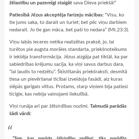
žēlastību un pazemīgi staigāt
sava Dieva priekšā!”
Patiesībā Jēzus akceptēja farizeju mācības:
“Visu, ko
tie jums saka, to darait un turiet; bet pēc viņu darbiem
nedarait. Jo tie gan māca, bet paši to nedara” (Mt.23:3).
Viņu labās ieceres netika realizētas praksē, jo, lai
turētos pie augsta morāles standarta, priekšnoteikums
ir iekšēja transformācija. Jēzus aizgāja pat tiktāl, ka par
sabiedrības krējumu sacīja, ka viņi savus darbus dara,
“lai ļaudis to redzētu”. Šķīstīšanās priekšraksti, desmitā
tiesa un pievēršanai ticībai izveidoja fasādi, aiz kuras
slēpās garīgais viltus. Protams, starp viņiem bija patiesi
ticīgie, kas nebija vainojami liekulībā.
Viņi runāja arī par žēlsirdības nozīmi.
Talmudā parādās
šādi vārdi:
“Tam, kas parāda žēlsirdību radībai, tiks parādīta