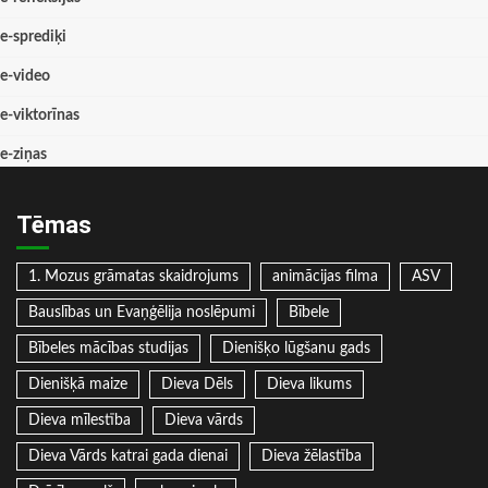
e-sprediķi
e-video
e-viktorīnas
e-ziņas
Tēmas
1. Mozus grāmatas skaidrojums
animācijas filma
ASV
Bauslības un Evaņģēlija noslēpumi
Bībele
Bībeles mācības studijas
Dienišķo lūgšanu gads
Dienišķā maize
Dieva Dēls
Dieva likums
Dieva mīlestība
Dieva vārds
Dieva Vārds katrai gada dienai
Dieva žēlastība