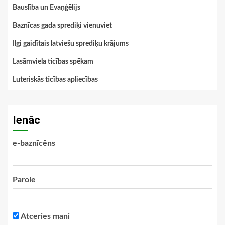
Bauslība un Evaņģēlijs
Baznīcas gada sprediķi vienuviet
Ilgi gaidītais latviešu sprediķu krājums
Lasāmviela ticības spēkam
Luteriskās ticības apliecības
Ienāc
e-baznīcēns
Parole
Atceries mani