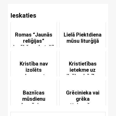
Ieskaties
Romas “Jaunās
Lielā Piektdiena
reliģijas”
mūsu liturģijā
ienākšana Latvijā
II
Kristība nav
Kristietības
izolēts
ietekme uz
sakraments
cilvēka dzīvības
vērtību
Baznīcas
Grēcinieka vai
mūsdienu
grēka
ekumēnisma
attaisnošana
entuziasmā