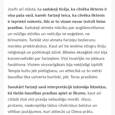
Josifs arī stāsta, ka
saduķeji ticēja, ka cilvēka liktenis ir
viņa paša varā, kamēr farizeji teica, ka cilvēka liktenis
ir iepriekš nolemts, līdz ar to viņam nevar izvirzīt lielas
prasības
. Saduķeji atmeta mācību par augšāmcelšanos
un mūžīgo dzīvību un neticēja ne eņģeļiem, ne
brīnumiem. Turklāt viņi atmeta farizeju bezierunu
morāles priekšrakstus. Kaut arī tie ieņēma stingru līniju
reliģiskajā un politiskajā dzīvē, Bībeles ekseģēzē viņi bija
konservatīvāki par farizejiem. Viņi izvairījās no jebkura
fanātisma. Viņiem vissvarīgākais bija nekļūdīgi izpildīt
Tempļa kultu jeb pielūgšanu, un attiecībā uz šo mērķi
bauslība tika uztverta burtiski, pēc Toras prasībām.
Savukārt farizeji savā interpretācijā izdomāja līdzekļus,
kā tiešās bauslības prasības apiet ar līkumu
, kaut arī
citādā ziņā viņi prasīja nešaubīgu morāli. Jēzus,
protams, neakceptēja tādus cilvēciskus balstus un
viltības jautājumos, kuri attiecās uz Dieva prātu.