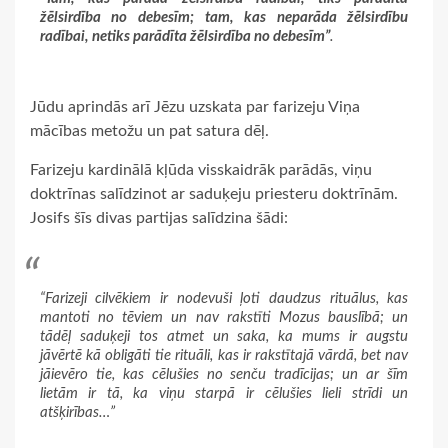
žēlsirdība no debesīm; tam, kas neparāda žēlsirdību
radībai, netiks parādīta žēlsirdība no debesīm”
.
Jūdu aprindās arī Jēzu uzskata par farizeju Viņa
mācības metožu un pat satura dēļ.
Farizeju kardinālā kļūda visskaidrāk parādās, viņu
doktrīnas salīdzinot ar saduķeju priesteru doktrīnām.
Josifs šīs divas partijas salīdzina šādi:
“Farizeji cilvēkiem ir nodevuši ļoti daudzus rituālus, kas
mantoti no tēviem un nav rakstīti Mozus bauslībā; un
tādēļ saduķeji tos atmet un saka, ka mums ir augstu
jāvērtē kā obligāti tie rituāli, kas ir rakstītajā vārdā, bet nav
jāievēro tie, kas cēlušies no senču tradīcijas; un ar šīm
lietām ir tā, ka viņu starpā ir cēlušies lieli strīdi un
atšķirības…”