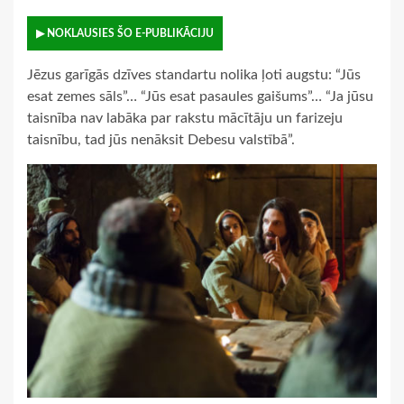
▶ NOKLAUSIES ŠO E-PUBLIKĀCIJU
Jēzus garīgās dzīves standartu nolika ļoti augstu: “Jūs
esat zemes sāls”… “Jūs esat pasaules gaišums”… “Ja jūsu
taisnība nav labāka par rakstu mācītāju un farizeju
taisnību, tad jūs nenāksit Debesu valstībā”.