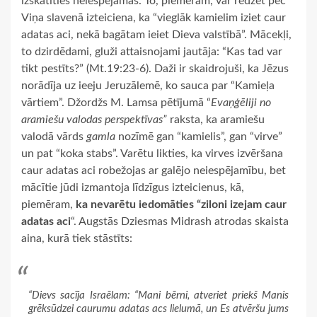
izskatīties neiespējamas. To, piemēram, var redzēt pēc
Viņa slavenā izteiciena, ka “vieglāk kamielim iziet caur
adatas aci, nekā bagātam ieiet Dieva valstībā”. Mācekļi,
to dzirdēdami, gluži attaisnojami jautāja: “Kas tad var
tikt pestīts?” (Mt.19:23-6). Daži ir skaidrojuši, ka Jēzus
norādīja uz ieeju Jeruzālemē, ko sauca par “Kamieļa
vārtiem”. Džordžs M. Lamsa pētījumā “
Evaņģēliji no
aramiešu valodas perspektīvas”
raksta, ka aramiešu
valodā vārds
gamla
nozīmē gan “kamielis”, gan “virve”
un pat “koka stabs”. Varētu likties, ka virves izvēršana
caur adatas aci robežojas ar galējo neiespējamību, bet
mācītie jūdi izmantoja līdzīgus izteicienus, kā,
piemēram,
ka nevarētu iedomāties “ziloni izejam caur
adatas aci
“. Augstās Dziesmas Midrash atrodas skaista
aina, kurā tiek stāstīts:
“Dievs sacīja Israēlam: “Mani bērni, atveriet priekš Manis
grēksūdzei caurumu adatas acs lielumā, un Es atvēršu jums