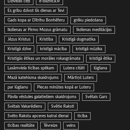
Dzīvības ceļš
e-baznica.lv
Es gribu dzīvot šīs dienas ar Tevi
Gads kopa ar Dītrihu Bonhēferu
grēku piedošana
Ikdienas ar Pirmo Mozus grāmatu
Ikdienas meditācijas
Jēzus Kristus
Kristība
Kristīgā dogmatika
Kristīgā dzīve
kristīgā mācība
kristīgā mūzika
Kristīgās ētikas un morāles rokasgrāmata
kristīgā ētika
Lasāmviela ticības spēkam
Lutera citāti
lūgšana
Mazā katehisma skaidrojums
Mārtiņš Luters
par lūgšanu
Piecas minūtes kopā ar Luteru
Pāvila vēstules galatiešiem skaidrojums
Svētais Gars
Svētais Vakarēdiens
Svētie Raksti
Svēto Rakstu apceres katrai dienai
ticība
ticības realitāte
Tēvreize
velns