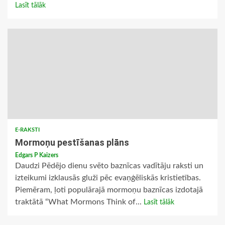
Lasīt tālāk
E-RAKSTI
Mormoņu pestīšanas plāns
Edgars P Kaizers
Daudzi Pēdējo dienu svēto baznīcas vadītāju raksti un
izteikumi izklausās gluži pēc evaņģēliskās kristietības.
Piemēram, ļoti populārajā mormoņu baznīcas izdotajā
traktātā “What Mormons Think of...
Lasīt tālāk