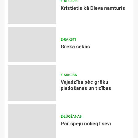
E-APCERES
Kristietis kā Dieva namturis
E-RAKSTI
Grēka sekas
E-MĀCĪBA
Vajadzība pēc grēku
piedošanas un ticības
E-LŪGŠANAS
Par spēju noliegt sevi