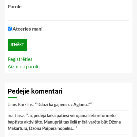
Parole
Atceries mani
Reģistrēties
Aizmirsi paroli
Pēdējie komentāri
Janis Karklins
: “
"Gluži kā gājiens uz Aglonu.."
”
martinsz
: “
Jā, pēdējā laikā patiesi vērojama liela reformēto
baptistu aktivitāte. Manuprāt tas lielā mērā varētu būt Džona
Makartura, Džona Paipera nopelns…
”