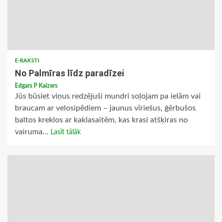
E-RAKSTI
No Palmīras līdz paradīzei
Edgars P Kaizers
Jūs būsiet viņus redzējuši mundri soļojam pa ielām vai
braucam ar velosipēdiem – jaunus vīriešus, ģērbušos
baltos kreklos ar kaklasaitēm, kas krasi atšķiras no
vairuma...
Lasīt tālāk