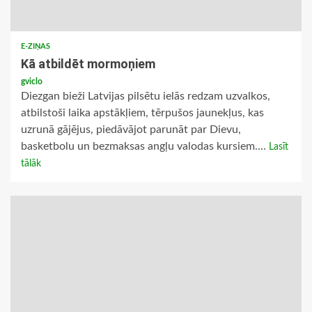
E-ZIŅAS
Kā atbildēt mormoņiem
gviclo
Diezgan bieži Latvijas pilsētu ielās redzam uzvalkos,
atbilstoši laika apstākļiem, tērpušos jaunekļus, kas
uzrunā gājējus, piedāvājot parunāt par Dievu,
basketbolu un bezmaksas angļu valodas kursiem....
Lasīt
tālāk