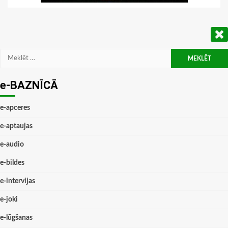
Meklēt:
e-BAZNĪCĀ
e-apceres
e-aptaujas
e-audio
e-bildes
e-intervijas
e-joki
e-lūgšanas