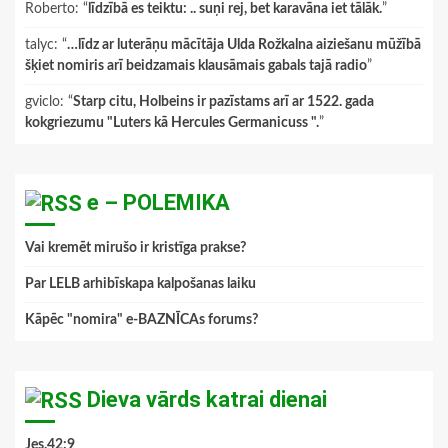
Roberto
: “
līdzībā es teiktu: .. suņi rej, bet karavāna iet tālāk.
”
talyc
: “
…līdz ar luterāņu mācītāja Ulda Rožkalna aiziešanu mūžībā
šķiet nomiris arī beidzamais klausāmais gabals tajā radio
”
gviclo
: “
Starp citu, Holbeins ir pazīstams arī ar 1522. gada
kokgriezumu "Luters kā Hercules Germanicuss ".
”
e – POLEMIKA
Vai kremēt mirušo ir kristīga prakse?
Par LELB arhibīskapa kalpošanas laiku
Kāpēc "nomira" e-BAZNĪCAs forums?
Dieva vārds katrai dienai
Jes.42:9