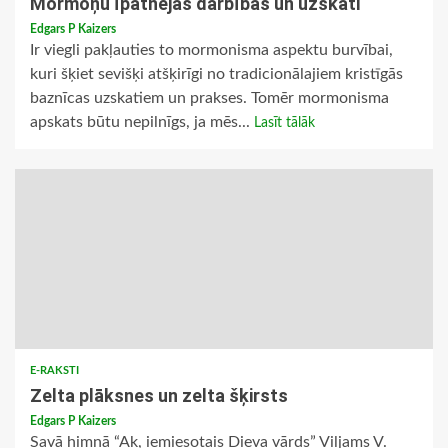
Mormoņu īpatnējās darbības un uzskati
Edgars P Kaizers
Ir viegli pakļauties to mormonisma aspektu burvībai,
kuri šķiet sevišķi atšķirīgi no tradicionālajiem kristīgās
baznīcas uzskatiem un prakses. Tomēr mormonisma
apskats būtu nepilnīgs, ja mēs...
Lasīt tālāk
E-RAKSTI
Zelta plāksnes un zelta šķirsts
Edgars P Kaizers
Savā himnā “Ak, iemiesotais Dieva vārds” Viljams V.