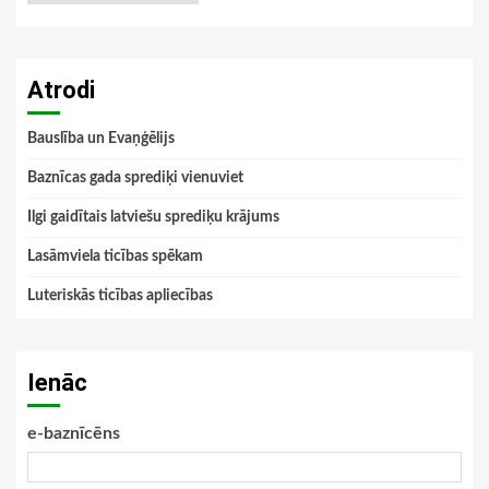
Atrodi
Bauslība un Evaņģēlijs
Baznīcas gada sprediķi vienuviet
Ilgi gaidītais latviešu sprediķu krājums
Lasāmviela ticības spēkam
Luteriskās ticības apliecības
Ienāc
e-baznīcēns