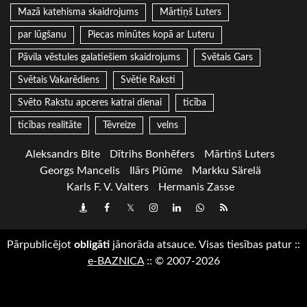
Mazā katehisma skaidrojums
Mārtiņš Luters
par lūgšanu
Piecas minūtes kopā ar Luteru
Pāvila vēstules galatiešiem skaidrojums
Svētais Gars
Svētais Vakarēdiens
Svētie Raksti
Svēto Rakstu apceres katrai dienai
ticība
ticības realitāte
Tēvreize
velns
Aleksandrs Bite
Dītrihs Bonhēfers
Mārtiņš Luters
Georgs Mancelis
Ilārs Plūme
Markku Särelä
Karls F. V. Valters
Hermanis Zasse
Draugiem
Facebook
Twitter
Instagram
LinkedIn
whatsapp
RSS
Pārpublicējot
obligāti
jānorāda atsauce. Visas tiesības patur
::
e-BAZNICA
::
© 2007-2026