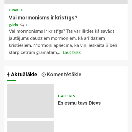
E-RAKSTI
Vai mormonisms ir kristīgs?
gviclo
3
Vai mormonisms ir kristīgs? Tas var likties kā savāds
jautājums daudziem mormoņiem, kā arī dažiem
kristiešiem. Mormoņi apliecina, ka viņi ieskaita Bībeli
starp četrām grāmatām,...
Lasīt tālāk
Aktuālākie
Komentētākie
E-APCERES
Es esmu tavs Dievs