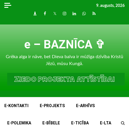
Skip
9. augusts, 2026
to
Draugiem
Facebook
Twitter
Instagram
LinkedIn
whatsapp
RSS
content
e – BAZNĪCA ✞
Grēka alga ir nāve, bet Dieva balva ir mūžīga dzīvība Kristū
Jēzū, mūsu Kungā.
E-KONTAKTI
E-PROJEKTS
E-ARHĪVS
E-POLEMIKA
E-BĪBELE
E-TICĪBA
E-LTA