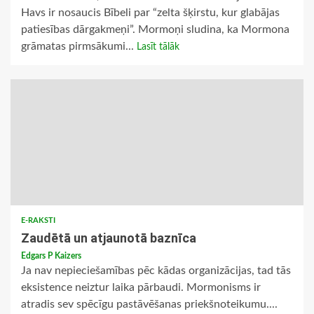
Havs ir nosaucis Bībeli par “zelta šķirstu, kur glabājas
patiesības dārgakmeņi”. Mormoņi sludina, ka Mormona
grāmatas pirmsākumi...
Lasīt tālāk
E-RAKSTI
Zaudētā un atjaunotā baznīca
Edgars P Kaizers
Ja nav nepieciešamības pēc kādas organizācijas, tad tās
eksistence neiztur laika pārbaudi. Mormonisms ir
atradis sev spēcīgu pastāvēšanas priekšnoteikumu....