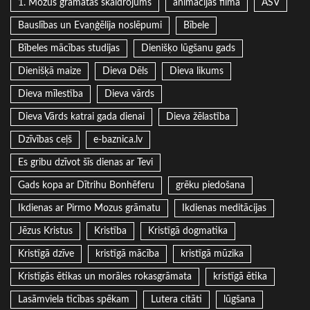
1. Mozus grāmatas skaidrojums
animācijas filma
ASV
Bauslības un Evaņģēlija noslēpumi
Bībele
Bībeles mācības studijas
Dienišķo lūgšanu gads
Dienišķā maize
Dieva Dēls
Dieva likums
Dieva mīlestība
Dieva vārds
Dieva Vārds katrai gada dienai
Dieva žēlastība
Dzīvības ceļš
e-baznica.lv
Es gribu dzīvot šīs dienas ar Tevi
Gads kopa ar Dītrihu Bonhēferu
grēku piedošana
Ikdienas ar Pirmo Mozus grāmatu
Ikdienas meditācijas
Jēzus Kristus
Kristība
Kristīgā dogmatika
Kristīgā dzīve
kristīgā mācība
kristīgā mūzika
Kristīgās ētikas un morāles rokasgrāmata
kristīgā ētika
Lasāmviela ticības spēkam
Lutera citāti
lūgšana