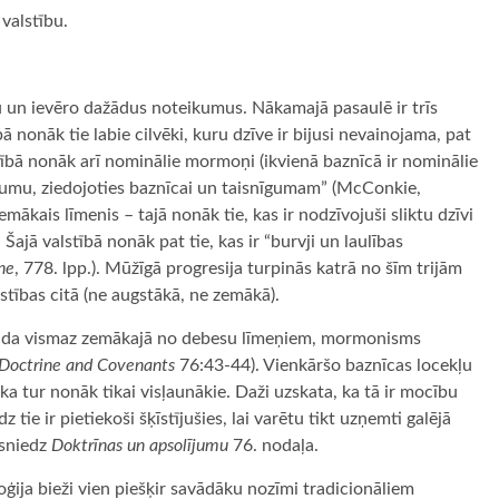
 valstību.
u un ievēro dažādus noteikumus. Nākamajā pasaulē ir trīs
 nonāk tie labie cilvēki, kuru dzīve ir bijusi nevainojama, pat
ībā nonāk arī nominālie mormoņi (ikvienā baznīcā ir nominālie
ūtrumu, ziedojoties baznīcai un taisnīgumam” (McConkie,
szemākais līmenis – tajā nonāk tie, kas ir nodzīvojuši sliktu dzīvi
Šajā valstībā nonāk pat tie, kas ir “burvji un laulības
ne
, 778. lpp.). Mūžīgā progresija turpinās katrā no šīm trijām
stības citā (ne augstākā, ne zemākā).
avada vismaz zemākajā no debesu līmeņiem, mormonisms
Doctrine and Covenants
76:43-44). Vienkāršo baznīcas locekļu
ka tur nonāk tikai visļaunākie. Daži uzskata, ka tā ir mocību
īdz tie ir pietiekoši šķīstījušies, lai varētu tikt uzņemti galējā
 sniedz
Doktrīnas un apsolījumu
76. nodaļa.
ija bieži vien piešķir savādāku nozīmi tradicionāliem