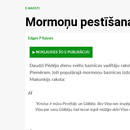
E-RAKSTI
Mormoņu pestīšana
Edgars P Kaizers
▶ NOKLAUSIES ŠO E-PUBLIKĀCIJU
Daudzi Pēdējo dienu svēto baznīcas vadītāju raksti
Piemēram, ļoti populārajā mormoņu baznīcas izdo
Makonkijs raksta:
“Kristus ir mūsu Pestītājs un Glābējs. Bez Viņa nav iespē
Viņu par savu Glābēju, tad nevar iegūt mūžīgo dzīvi Viņa va