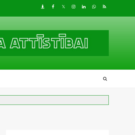
Draugiem
Facebook
Twitter
Instagram
LinkedIn
whatsapp
RSS