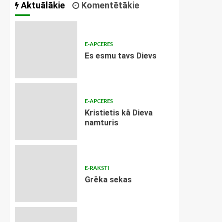
Aktuālākie
Komentētākie
E-APCERES
Es esmu tavs Dievs
E-APCERES
Kristietis kā Dieva
namturis
E-RAKSTI
Grēka sekas