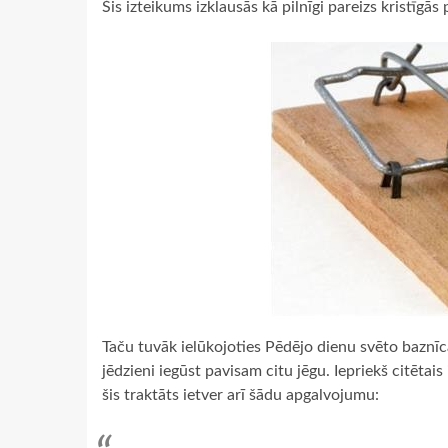
Šis izteikums izklausās kā pilnīgi pareizs kristīg
Taču tuvāk ielūkojoties Pēdējo dienu svēto baznīcas
jēdzieni iegūst pavisam citu jēgu. Iepriekš citētais
šis traktāts ietver arī šādu apgalvojumu: