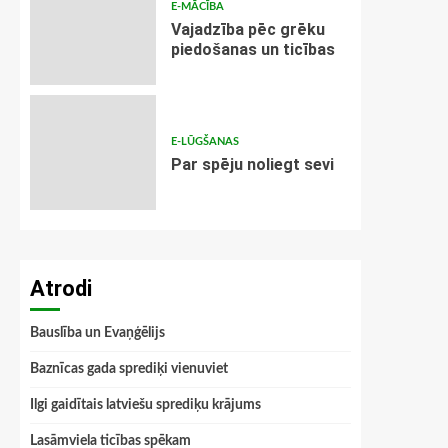
E-MĀCĪBA
Vajadzība pēc grēku
piedošanas un ticības
E-LŪGŠANAS
Par spēju noliegt sevi
Atrodi
Bauslība un Evaņģēlijs
Baznīcas gada sprediķi vienuviet
Ilgi gaidītais latviešu sprediķu krājums
Lasāmviela ticības spēkam