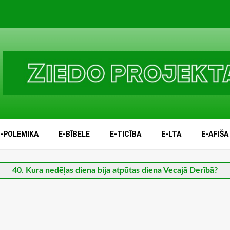
E-POLEMIKA
E-BĪBELE
E-TICĪBA
E-LTA
E-AFIŠA
40. Kura nedēļas diena bija atpūtas diena Vecajā Derībā?