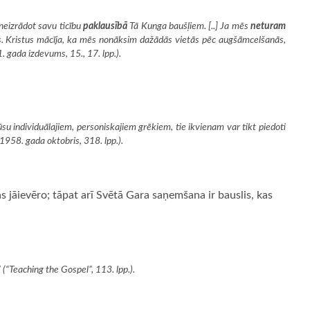
 neizrādot savu ticību
paklausībā
Tā Kunga baušļiem. [..] Ja mēs
neturam
s. Kristus mācīja, ka mēs nonāksim dažādās vietās pēc augšāmcelšanās,
 gada izdevums, 15., 17. lpp.).
su individuālajiem, personiskajiem grēkiem, tie ikvienam var tikt piedoti
 1958. gada oktobris, 318. lpp.).
 kas jāievēro; tāpat arī Svētā Gara saņemšana ir bauslis, kas
(“Teaching the Gospel”, 113. lpp.).