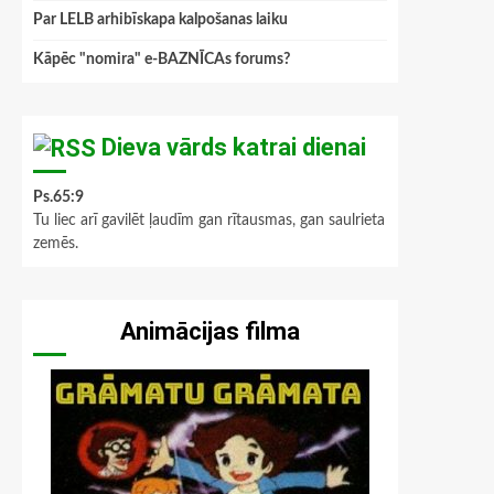
Par LELB arhibīskapa kalpošanas laiku
Kāpēc "nomira" e-BAZNĪCAs forums?
Dieva vārds katrai dienai
Ps.65:9
Tu liec arī gavilēt ļaudīm gan rītausmas, gan saulrieta
zemēs.
Animācijas filma