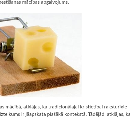
ās pestīšanas mācības apgalvojums.
 mācībā, atklājas, ka tradicionālajai kristietībai raksturīgie
 izteikums ir jāapskata plašākā kontekstā. Tādējādi atklājas, ka