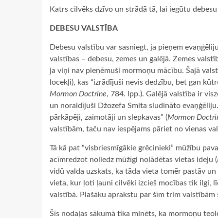
Katrs cilvēks dzīvo un strādā tā, lai iegūtu debesu
DEBESU VALSTĪBA
Debesu valstību var sasniegt, ja pieņem evaņģēlij
valstības – debesu, zemes un galējā. Zemes valstībā
ja viņi nav pieņēmuši mormoņu mācību. Šajā valst
locekļi), kas “izrādījuši nevis dedzību, bet gan k
Mormon Doctrine
, 784. lpp.). Galējā valstība ir vi
un noraidījuši Džozefa Smita sludināto evaņģēliju. 
pārkāpēji, zaimotāji un slepkavas” (
Mormon Doctri
valstībām, taču nav iespējams pāriet no vienas val
Tā kā pat “visbriesmīgākie grēcinieki” mūžību p
acīmredzot noliedz mūžīgi nolādētas vietas ideju (
vidū valda uzskats, ka tāda vieta tomēr pastāv un 
vieta, kur ļoti ļauni cilvēki izcieš mocības tik ilgi, l
valstībā. Plašāku aprakstu par šīm trim valstībām
Šīs nodaļas sākumā tika minēts, ka mormoņu teoloģ