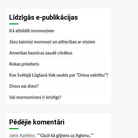
Līdzīgās e-publikācijas
Kā atbildēt mormoņiem
Jūsu kaimiņi mormoņi un attiecības ar viņiem
Amerikas baznīcas zaudē cilvēkus
Kokas priesteris
Kas Svētajā Lūgšanā tiek saukts par “Dieva valstību”?
Dievs vai dievi?
Vai mormonisms ir kristīgs?
Pēdējie komentāri
Janis Karklins
: “
"Gluži kā gājiens uz Aglonu.."
”