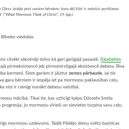
ko Dievs izrāda pret saviem bērniem, kuru dēļ Viņš ir noteicis pestīšanas
m
” (
“What Mormons Think of Christ”
, 19. lpp.).
Bībeles viedokļa.
i cilvēki sākotnēji dzīvo kā gari garīgajā pasaulē. (
Skatieties
 Šajā pirmeksistencē jeb pirmsmirstīgajā eksistencē debesu Tēva
ka ķermenī. Šiem gariem ir jāiztur
zemes pārbaude
, lai tie
va gara bērniem ir iespēja iet pa mormoņu paklausības ceļu,
ka viņi ir cienīgi nonākt debesu valstībā.
oņu mācībā. Tikai tie, kas uzticīgi kalpo Džozefa Smita
ā progresija, jo mormoņu vīrieši un sievietes turpina savu ceļu
arīgs mormoņu uzdevums. Tādēļ Pēdējo dienu svēto baznīcas