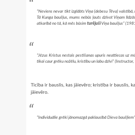
“Neviens nevar tikt izglābts Viņa (debesu Tēva) valstībā,
Tā Kunga baušļus, mums nebūs ļauts dzīvot Viņam līdzā
atkarībā no tā, kā mēs būsim
turējuši
Viņa baušļus” (1981.
“Jēzus Kristus nestais pestīšanas upuris neattiecas uz mū
tikai caur grēku nožēlu, kristību un labu dzīvi” (
Instructor
,
Ticība ir bauslis, kas jāievēro; kristība ir bauslis,
jāievēro.
“Individuālie grēki jānomazgā paklausībā Dieva baušļiem” 