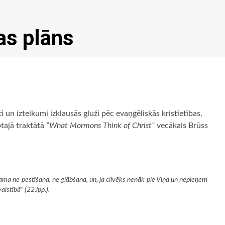
s plāns
 un izteikumi izklausās gluži pēc evaņģēliskās kristietības.
tajā traktātā
“What Mormons Think of Christ”
vecākais Brūss
jama ne pestīšana, ne glābšana, un, ja cilvēks nenāk pie Viņa un nepieņem
lstībā” (22.lpp.).