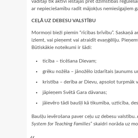
vadītāji tik aktīvi iestājas pret dzimstības regulē
ar nepieciešamību radīt mājokļus nemiesīgajiem g
CEĻĀ UZ DEBESU VALSTĪBU
Mormoņi bieži piemin “rīcības brīvību”. Saskaņā a
izlemt, vai pieņemt vai atraidīt evaņģēliju. Pieņe
Būtiskākie noteikumi ir šādi:
ticība – ticēšana Dievam;
grēku nožēla – jānožēlo izdarītais ļaunums un
kristība – derība ar Dievu, apsolot turpmāk 
jāpieņem Svētā Gara dāvanas;
jāievēro tādi baušļi kā tikumība, uzticība, d
Baušļu ievērošana paver ceļu uz debesu valstīb
System for Teaching Families”
skaidri norāda uz m