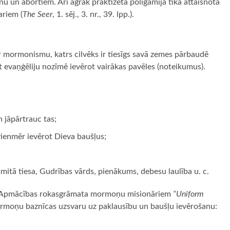
šanu un abortiem. Arī agrāk praktizētā poligāmija tika attaisnota
ariem (
The Seer
, 1. sēj., 3. nr., 39. lpp.).
r mormonismu, katrs cilvēks ir tiesīgs savā zemes pārbaudē
mt evaņģēliju nozīmē ievērot vairākas pavēles (noteikumus).
 jāpārtrauc tas;
vienmēr ievērot Dieva baušļus;
esmitā tiesa, Gudrības vārds, pienākums, debesu laulība u. c.
u. Apmācības rokasgrāmata mormoņu misionāriem
“Uniform
ormoņu baznīcas uzsvaru uz paklausību un baušļu ievērošanu: