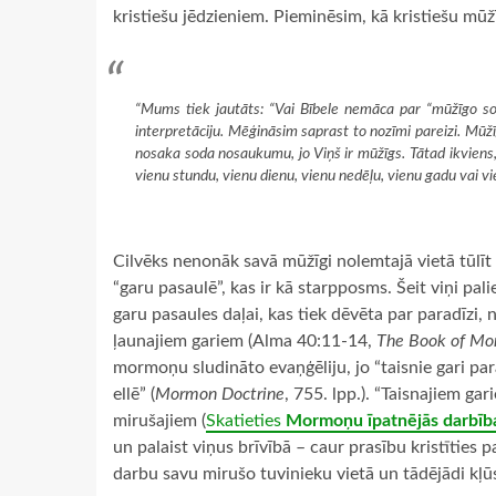
kristiešu jēdzieniem. Pieminēsim, kā kristiešu m
“Mums tiek jautāts: “Vai Bībele nemāca par “mūžīgo so
interpretāciju. Mēģināsim saprast to nozīmi pareizi. Mūžī
nosaka soda nosaukumu, jo Viņš ir mūžīgs. Tātad ikviens,
vienu stundu, vienu dienu, vienu nedēļu, vienu gadu vai v
Cilvēks nenonāk savā mūžīgi nolemtajā vietā tūlīt
“garu pasaulē”, kas ir kā starpposms. Šeit viņi pal
garu pasaules daļai, kas tiek dēvēta par paradīzi, 
ļaunajiem gariem (Alma 40:11-14,
The
Book of M
mormoņu sludināto evaņģēliju, jo “taisnie gari par
ellē” (
Mormon Doctrine
, 755. lpp.). “Taisnajiem gar
mirušajiem (
Skatieties
Mormoņu īpatnējās darbība
un palaist viņus brīvībā – caur prasību kristīties p
darbu savu mirušo tuvinieku vietā un tādējādi kļūs