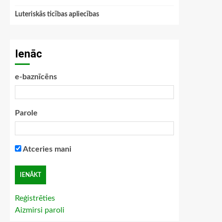
Luteriskās ticības apliecības
Ienāc
e-baznīcēns
Parole
Atceries mani
Reģistrēties
Aizmirsi paroli