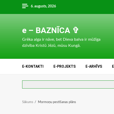
Skip
6. augusts, 2026
to
content
e – BAZNĪCA ✞
Grēka alga ir nāve, bet Dieva balva ir mūžīga
dzīvība Kristū Jēzū, mūsu Kungā.
E-KONTAKTI
E-PROJEKTS
E-ARHĪVS
Sākums
Mormoņu pestīšanas plāns