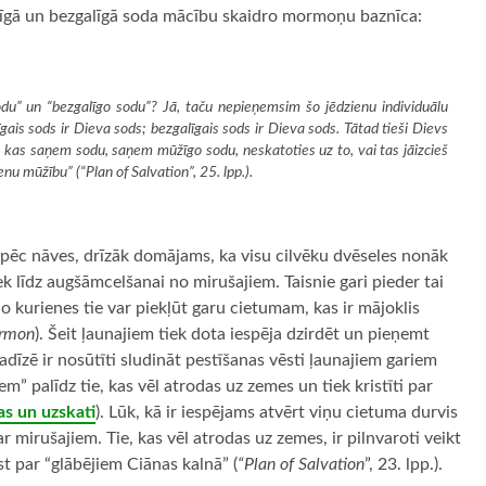
ūžīgā un bezgalīgā soda mācību skaidro mormoņu baznīca:
du” un “bezgalīgo sodu”? Jā, taču nepieņemsim šo jēdzienu individuālu
gais sods ir Dieva sods; bezgalīgais sods ir Dieva sods. Tātad tieši Dievs
 kas saņem sodu, saņem mūžīgo sodu, neskatoties uz to, vai tas jāizcieš
ienu mūžību” (
“Plan of Salvation”
, 25. lpp.).
 pēc nāves, drīzāk domājams, ka visu cilvēku dvēseles nonāk
iek līdz augšāmcelšanai no mirušajiem. Taisnie gari pieder tai
no kurienes tie var piekļūt garu cietumam, kas ir mājoklis
ormon
). Šeit ļaunajiem tiek dota iespēja dzirdēt un pieņemt
adīzē ir nosūtīti sludināt pestīšanas vēsti ļaunajiem gariem
iem” palīdz tie, kas vēl atrodas uz zemes un tiek kristīti par
s un uzskati
). Lūk, kā ir iespējams atvērt viņu cietuma durvis
ar mirušajiem. Tie, kas vēl atrodas uz zemes, ir pilnvaroti veikt
t par “glābējiem Ciānas kalnā” (
“Plan of Salvation
”, 23. lpp.).