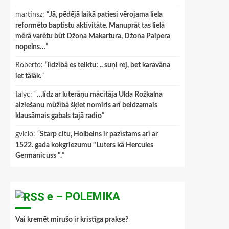
martinsz
: “
Jā, pēdējā laikā patiesi vērojama liela
reformēto baptistu aktivitāte. Manuprāt tas lielā
mērā varētu būt Džona Makartura, Džona Paipera
nopelns…
”
Roberto
: “
līdzībā es teiktu: .. suņi rej, bet karavāna
iet tālāk.
”
talyc
: “
…līdz ar luterāņu mācītāja Ulda Rožkalna
aiziešanu mūžībā šķiet nomiris arī beidzamais
klausāmais gabals tajā radio
”
gviclo
: “
Starp citu, Holbeins ir pazīstams arī ar
1522. gada kokgriezumu "Luters kā Hercules
Germanicuss ".
”
e – POLEMIKA
Vai kremēt mirušo ir kristīga prakse?