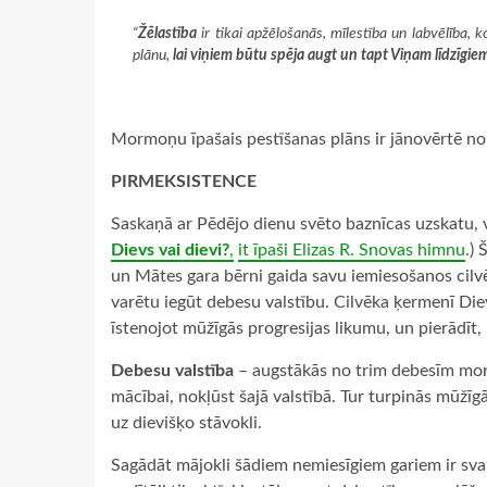
“
Žēlastība
ir tikai apžēlošanās, mīlestība un labvēlība, 
plānu,
lai viņiem būtu spēja augt un tapt Viņam līdzīgie
Mormoņu īpašais pestīšanas plāns ir jānovērtē no 
PIRMEKSISTENCE
Saskaņā ar Pēdējo dienu svēto baznīcas uzskatu, vis
Dievs vai dievi?
,
it īpaši Elizas R. Snovas himnu
.)
un Mātes gara bērni gaida savu iemiesošanos cilvē
varētu iegūt debesu valstību. Cilvēka ķermenī Die
īstenojot mūžīgās progresijas likumu, un pierādīt, 
Debesu valstība
– augstākās no trim debesīm morm
mācībai, nokļūst šajā valstībā. Tur turpinās mūžīg
uz dievišķo stāvokli.
Sagādāt mājokli šādiem nemiesīgiem gariem ir sv