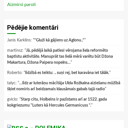
Aizmirsi paroli
Pēdējie komentāri
Janis Karklins
: “
"Gluži kā gājiens uz Aglonu.."
”
martinsz
: “
Jā, pēdējā laikā patiesi vērojama liela reformēto
baptistu aktivitāte. Manuprāt tas lielā mērā varētu būt Džona
Makartura, Džona Paipera nopelns…
”
Roberto
: “
līdzībā es teiktu: .. suņi rej, bet karavāna iet tālāk.
”
talyc
: “
…līdz ar luterāņu mācītāja Ulda Rožkalna aiziešanu mūžībā
šķiet nomiris arī beidzamais klausāmais gabals tajā radio
”
gviclo
: “
Starp citu, Holbeins ir pazīstams arī ar 1522. gada
kokgriezumu "Luters kā Hercules Germanicuss ".
”