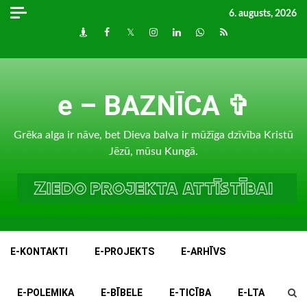
Skip
6. augusts, 2026
to
Draugiem
Facebook
Twitter
Instagram
LinkedIn
whatsapp
RSS
content
e – BAZNĪCA ✞
Grēka alga ir nāve, bet Dieva balva ir mūžīga dzīvība Kristū
Jēzū, mūsu Kungā.
E-KONTAKTI
E-PROJEKTS
E-ARHĪVS
E-POLEMIKA
E-BĪBELE
E-TICĪBA
E-LTA