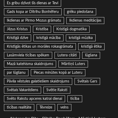
Es gribu dzīvot šīs dienas ar Tevi
Gads kopa ar Dītrihu Bonhēferu
grēku piedošana
Ikdienas ar Pirmo Mozus grāmatu
Ikdienas meditācijas
Jēzus Kristus
Kristība
Kristīgā dogmatika
Kristīgā dzīve
kristīgā mācība
kristīgā mūzika
Kristīgās ētikas un morāles rokasgrāmata
kristīgā ētika
Lasāmviela ticības spēkam
Lutera citāti
lūgšana
Mazā katehisma skaidrojums
Mārtiņš Luters
par lūgšanu
Piecas minūtes kopā ar Luteru
Pāvila vēstules galatiešiem skaidrojums
Svētais Gars
Svētais Vakarēdiens
Svētie Raksti
Svēto Rakstu apceres katrai dienai
ticība
ticības realitāte
Tēvreize
velns