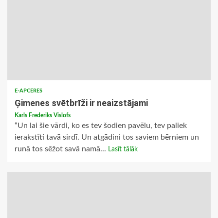
E-APCERES
Ģimenes svētbrīži ir neaizstājami
Karls Frederiks Vislofs
“Un lai šie vārdi, ko es tev šodien pavēlu, tev paliek
ierakstīti tavā sirdī. Un atgādini tos saviem bērniem un
runā tos sēžot savā namā...
Lasīt tālāk