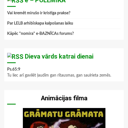
e – POLEMIKA
Vai kremēt mirušo ir kristīga prakse?
Par LELB arhibīskapa kalpošanas laiku
Kāpēc "nomira" e-BAZNĪCAs forums?
Dieva vārds katrai dienai
Ps.65:9
Tu liec arī gavilēt ļaudīm gan rītausmas, gan saulrieta zemēs.
Animācijas filma