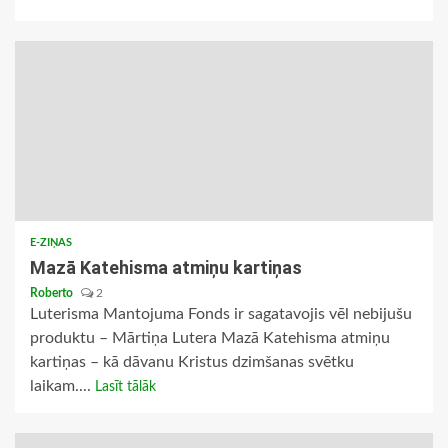
E-ZIŅAS
Mazā Katehisma atmiņu kartiņas
Roberto
2
Luterisma Mantojuma Fonds ir sagatavojis vēl nebijušu
produktu – Mārtiņa Lutera Mazā Katehisma atmiņu
kartiņas – kā dāvanu Kristus dzimšanas svētku
laikam....
Lasīt tālāk