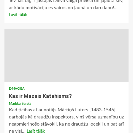
Tev, lasītāj, ir jāstājas Dieva vaiga priekša un jājautā sev,
ar kādu motivāciju es vairos no ļaunā un daru labu!...
Lasīt tālāk
E-MĀCĪBA
Kas ir Mazais Katehisms?
Markku Särelä
Kad ticības atjaunotājs Mārtiņš Luters [1483-1546]
darbojās kā draudžu inspektors, viņš vērsa uzmanību uz
neapmierinošo stāvokli, ka ne draudžu locekļi un pat arī
ne visi...
Lasīt tālāk