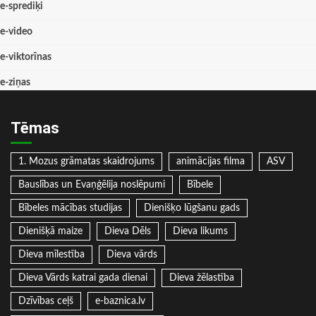
e-sprediķi
e-video
e-viktorīnas
e-ziņas
Tēmas
1. Mozus grāmatas skaidrojums
animācijas filma
ASV
Bauslības un Evaņģēlija noslēpumi
Bībele
Bībeles mācības studijas
Dienišķo lūgšanu gads
Dienišķā maize
Dieva Dēls
Dieva likums
Dieva mīlestība
Dieva vārds
Dieva Vārds katrai gada dienai
Dieva žēlastība
Dzīvības ceļš
e-baznica.lv