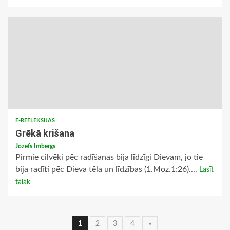
E-REFLEKSIJAS
Grēkā krišana
Jozefs Imbergs
Pirmie cilvēki pēc radīšanas bija līdzīgi Dievam, jo tie
bija radīti pēc Dieva tēla un līdzības (1.Moz.1:26)....
Lasīt
tālāk
Ziņu
1
2
3
4
»