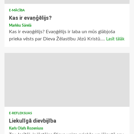
E-MĀCĪBA
Kas ir evaņģēlijs?
Markku Särelä
Kas ir evaņģēlijs? Evaņģēlijs ir laba un mūs glābjoša
prieka vēsts par Dieva Žēlastību Jēzū Kristū....
Lasīt tālāk
E-REFLEKSIJAS
Liekulīgā dievbijība
Karls Olafs Rozeniuss