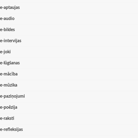
e-aptaujas
e-audio
e-bildes
e-intervijas
e-joki
e-lūgšanas
e-mācība
e-mūzika
e-paziņojumi
e-poēzija
e-raksti
e-refleksijas