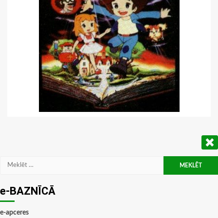
Meklēt:
e-BAZNĪCĀ
e-apceres