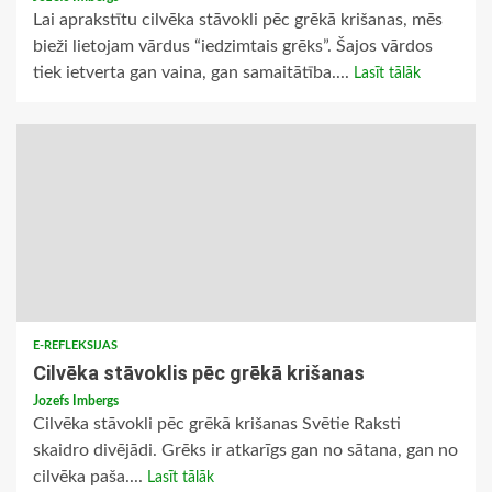
Lai aprakstītu cilvēka stāvokli pēc grēkā krišanas, mēs
bieži lietojam vārdus “iedzimtais grēks”. Šajos vārdos
tiek ietverta gan vaina, gan samaitātība....
Lasīt tālāk
E-REFLEKSIJAS
Cilvēka stāvoklis pēc grēkā krišanas
Jozefs Imbergs
Cilvēka stāvokli pēc grēkā krišanas Svētie Raksti
skaidro divējādi. Grēks ir atkarīgs gan no sātana, gan no
cilvēka paša....
Lasīt tālāk