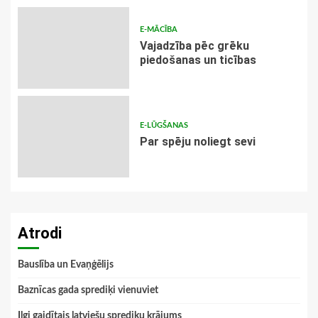
E-MĀCĪBA
Vajadzība pēc grēku
piedošanas un ticības
E-LŪGŠANAS
Par spēju noliegt sevi
Atrodi
Bauslība un Evaņģēlijs
Baznīcas gada sprediķi vienuviet
Ilgi gaidītais latviešu sprediķu krājums