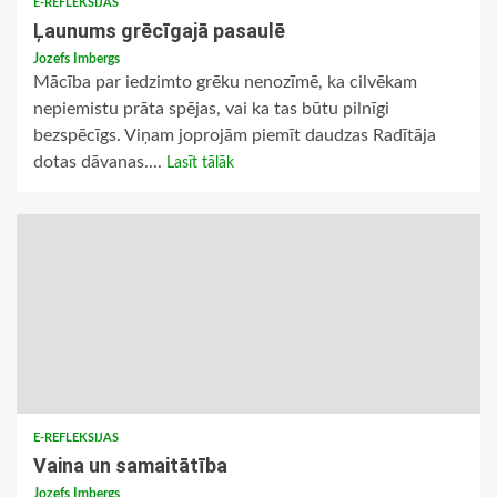
E-REFLEKSIJAS
Ļaunums grēcīgajā pasaulē
Jozefs Imbergs
Mācība par iedzimto grēku nenozīmē, ka cilvēkam
nepiemistu prāta spējas, vai ka tas būtu pilnīgi
bezspēcīgs. Viņam joprojām piemīt daudzas Radītāja
dotas dāvanas....
Lasīt tālāk
E-REFLEKSIJAS
Vaina un samaitātība
Jozefs Imbergs