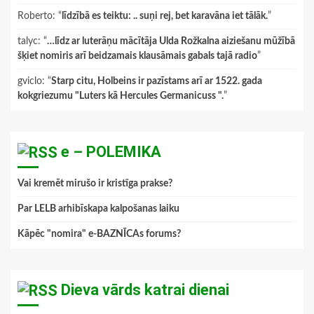
Roberto
: “
līdzībā es teiktu: .. suņi rej, bet karavāna iet tālāk.
”
talyc
: “
…līdz ar luterāņu mācītāja Ulda Rožkalna aiziešanu mūžībā
šķiet nomiris arī beidzamais klausāmais gabals tajā radio
”
gviclo
: “
Starp citu, Holbeins ir pazīstams arī ar 1522. gada
kokgriezumu "Luters kā Hercules Germanicuss ".
”
e – POLEMIKA
Vai kremēt mirušo ir kristīga prakse?
Par LELB arhibīskapa kalpošanas laiku
Kāpēc "nomira" e-BAZNĪCAs forums?
Dieva vārds katrai dienai