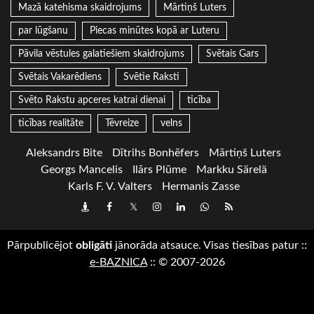
Mazā katehisma skaidrojums
Mārtiņš Luters
par lūgšanu
Piecas minūtes kopā ar Luteru
Pāvila vēstules galatiešiem skaidrojums
Svētais Gars
Svētais Vakarēdiens
Svētie Raksti
Svēto Rakstu apceres katrai dienai
ticība
ticības realitāte
Tēvreize
velns
Aleksandrs Bite
Dītrihs Bonhēfers
Mārtiņš Luters
Georgs Mancelis
Ilārs Plūme
Markku Särelä
Karls F. V. Valters
Hermanis Zasse
Draugiem
Facebook
Twitter
Instagram
LinkedIn
whatsapp
RSS
Pārpublicējot
obligāti
jānorāda atsauce. Visas tiesības patur
::
e-BAZNICA
::
© 2007-2026