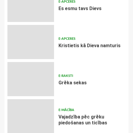
E-APCERES
Es esmu tavs Dievs
E-APCERES
Kristietis kā Dieva namturis
E-RAKSTI
Grēka sekas
E-MĀCĪBA
Vajadzība pēc grēku
piedošanas un ticības