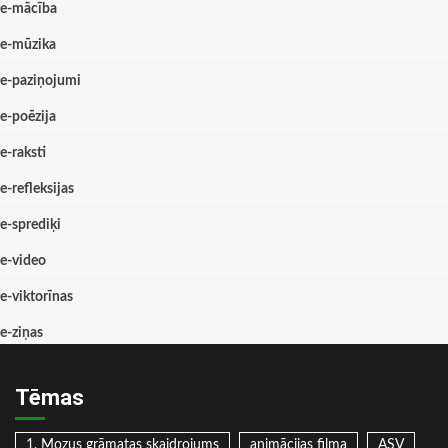
e-mācība
e-mūzika
e-paziņojumi
e-poēzija
e-raksti
e-refleksijas
e-sprediķi
e-video
e-viktorīnas
e-ziņas
Tēmas
1. Mozus grāmatas skaidrojums
animācijas filma
ASV