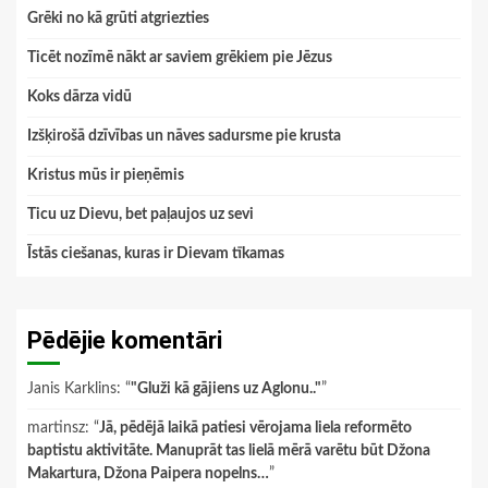
Grēki no kā grūti atgriezties
Ticēt nozīmē nākt ar saviem grēkiem pie Jēzus
Koks dārza vidū
Izšķirošā dzīvības un nāves sadursme pie krusta
Kristus mūs ir pieņēmis
Ticu uz Dievu, bet paļaujos uz sevi
Īstās ciešanas, kuras ir Dievam tīkamas
Pēdējie komentāri
Janis Karklins
: “
"Gluži kā gājiens uz Aglonu.."
”
martinsz
: “
Jā, pēdējā laikā patiesi vērojama liela reformēto
baptistu aktivitāte. Manuprāt tas lielā mērā varētu būt Džona
Makartura, Džona Paipera nopelns…
”