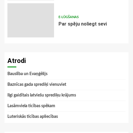
E-LŪGŠANAS
Par spēju noliegt sevi
Atrodi
Bauslība un Evaņģēlijs
Baznīcas gada sprediķi vienuviet
Ilgi gaidītais latviešu sprediķu krājums
Lasāmviela ticības spēkam
Luteriskās ticības apliecības