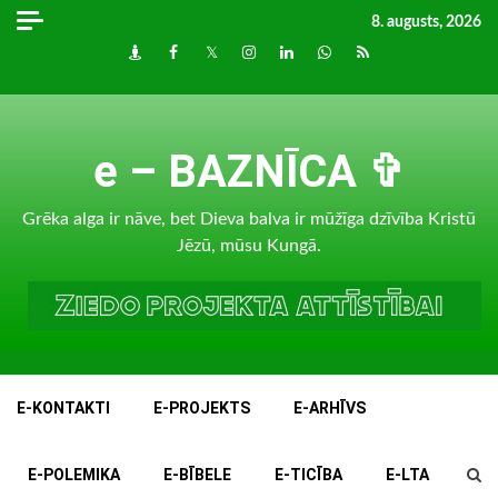
Skip
8. augusts, 2026
to
Draugiem
Facebook
Twitter
Instagram
LinkedIn
whatsapp
RSS
content
e – BAZNĪCA ✞
Grēka alga ir nāve, bet Dieva balva ir mūžīga dzīvība Kristū
Jēzū, mūsu Kungā.
E-KONTAKTI
E-PROJEKTS
E-ARHĪVS
E-POLEMIKA
E-BĪBELE
E-TICĪBA
E-LTA