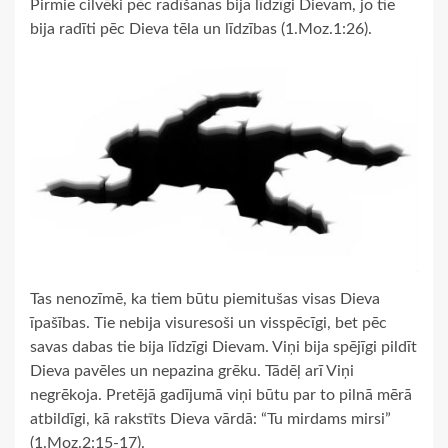
Pirmie cilvēki pēc radīšanas bija līdzīgi Dievam, jo tie
bija radīti pēc Dieva tēla un līdzības (1.Moz.1:26).
Tas nenozīmē, ka tiem būtu piemitušas visas Dieva
īpašības. Tie nebija visuresoši un visspēcīgi, bet pēc
savas dabas tie bija līdzīgi Dievam. Viņi bija spējīgi pildīt
Dieva pavēles un nepazina grēku. Tādēļ arī Viņi
negrēkoja. Pretējā gadījumā viņi būtu par to pilnā mērā
atbildīgi, kā rakstīts Dieva vārdā: “Tu mirdams mirsi”
(1.Moz.2:15-17).