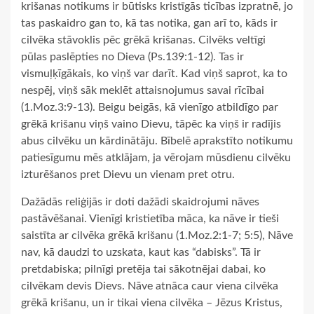
krišanas notikums ir būtisks kristīgās ticības izpratnē, jo
tas paskaidro gan to, kā tas notika, gan arī to, kāds ir
cilvēka stāvoklis pēc grēkā krišanas. Cilvēks veltīgi
pūlas paslēpties no Dieva (Ps.139:1-12). Tas ir
vismuļķīgākais, ko viņš var darīt. Kad viņš saprot, ka to
nespēj, viņš sāk meklēt attaisnojumus savai rīcībai
(1.Moz.3:9-13). Beigu beigās, kā vienīgo atbildīgo par
grēkā krišanu viņš vaino Dievu, tāpēc ka viņš ir radījis
abus cilvēku un kārdinātāju. Bībelē aprakstīto notikumu
patiesīgumu mēs atklājam, ja vērojam mūsdienu cilvēku
izturēšanos pret Dievu un vienam pret otru.
Dažādās reliģijās ir doti dažādi skaidrojumi nāves
pastāvēšanai. Vienīgi kristietība māca, ka nāve ir tieši
saistīta ar cilvēka grēkā krišanu (1.Moz.2:1-7; 5:5), Nāve
nav, kā daudzi to uzskata, kaut kas “dabisks”. Tā ir
pretdabiska; pilnīgi pretēja tai sākotnējai dabai, ko
cilvēkam devis Dievs. Nāve atnāca caur viena cilvēka
grēkā krišanu, un ir tikai viena cilvēka – Jēzus Kristus,