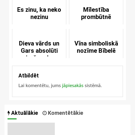
Es zinu, ka neko
Mīlestība
nezinu
prombūtnē
Dieva vārds un
Vīna simboliskā
Gars absolūti
nozīme Bībelē
mirušos dara
dzīvus
Atbildēt
Lai komentētu, jums
jāpiesakās
sistēmā.
Aktuālākie
Komentētākie