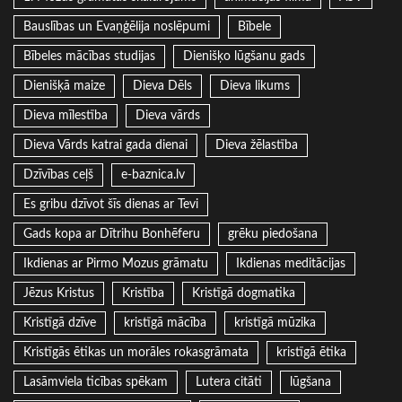
Bauslības un Evaņģēlija noslēpumi
Bībele
Bībeles mācības studijas
Dienišķo lūgšanu gads
Dienišķā maize
Dieva Dēls
Dieva likums
Dieva mīlestība
Dieva vārds
Dieva Vārds katrai gada dienai
Dieva žēlastība
Dzīvības ceļš
e-baznica.lv
Es gribu dzīvot šīs dienas ar Tevi
Gads kopa ar Dītrihu Bonhēferu
grēku piedošana
Ikdienas ar Pirmo Mozus grāmatu
Ikdienas meditācijas
Jēzus Kristus
Kristība
Kristīgā dogmatika
Kristīgā dzīve
kristīgā mācība
kristīgā mūzika
Kristīgās ētikas un morāles rokasgrāmata
kristīgā ētika
Lasāmviela ticības spēkam
Lutera citāti
lūgšana