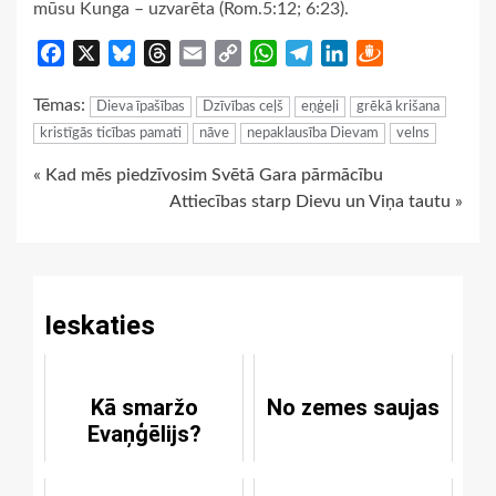
mūsu Kunga – uzvarēta (Rom.5:12; 6:23).
Facebook
X
Bluesky
Threads
Email
Copy
WhatsApp
Telegram
LinkedIn
Draugiem
Link
Tēmas:
Dieva īpašības
Dzīvības ceļš
eņģeļi
grēkā krišana
kristīgās ticības pamati
nāve
nepaklausība Dievam
velns
Continue
« Kad mēs piedzīvosim Svētā Gara pārmācību
Attiecības starp Dievu un Viņa tautu »
Reading
Ieskaties
Kā smaržo
No zemes saujas
Evaņģēlijs?