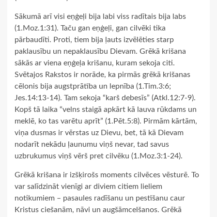
Sākumā arī visi eņģeļi bija labi viss radītais bija labs
(1.Moz.1:31). Taču gan eņģeļi, gan cilvēki tika
pārbaudīti. Proti, tiem bija ļauts izvēlēties starp
paklausību un nepaklausību Dievam. Grēkā krišana
sākās ar viena eņģeļa krišanu, kuram sekoja citi.
Svētajos Rakstos ir norāde, ka pirmās grēkā krišanas
cēlonis bija augstprātība un lepnība (1.Tim.3:6;
Jes.14:13-14). Tam sekoja “karš debesīs” (Atkl.12:7-9).
Kopš tā laika “velns staigā apkārt kā lauva rūkdams un
meklē, ko tas varētu aprīt” (1.Pēt.5:8). Pirmām kārtām,
viņa dusmas ir vērstas uz Dievu, bet, tā kā Dievam
nodarīt nekādu ļaunumu viņš nevar, tad savus
uzbrukumus viņš vērš pret cilvēku (1.Moz.3:1-24).
Grēkā krišana ir izšķirošs moments cilvēces vēsturē. To
var salīdzināt vienīgi ar diviem citiem lieliem
notikumiem – pasaules radīšanu un pestīšanu caur
Kristus ciešanām, nāvi un augšāmcelšanos. Grēkā