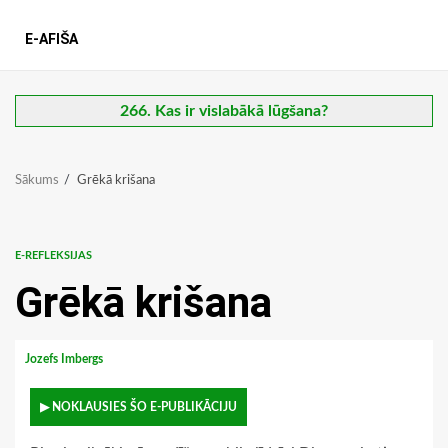
E-AFIŠA
266. Kas ir vislabākā lūgšana?
Sākums
Grēkā krišana
E-REFLEKSIJAS
Grēkā krišana
Jozefs Imbergs
▶ NOKLAUSIES ŠO E-PUBLIKĀCIJU