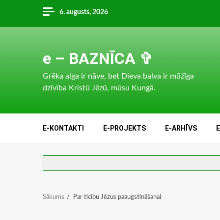
Skip
6. augusts, 2026
to
content
e – BAZNĪCA ✞
Grēka alga ir nāve, bet Dieva balva ir mūžīga
dzīvība Kristū Jēzū, mūsu Kungā.
E-KONTAKTI
E-PROJEKTS
E-ARHĪVS
Sākums
Par ticību Jēzus paaugstināšanai