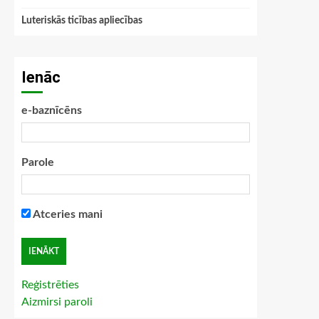
Luteriskās ticības apliecības
Ienāc
e-baznīcēns
Parole
Atceries mani
Reģistrēties
Aizmirsi paroli