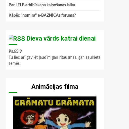
Par LELB arhibīskapa kalpošanas laiku
Kāpēc "nomira" e-BAZNĪCAs forums?
Dieva vārds katrai dienai
Ps.65:9
Tu liec arī gavilēt ļaudīm gan rītausmas, gan saulrieta
zemēs.
Animācijas filma