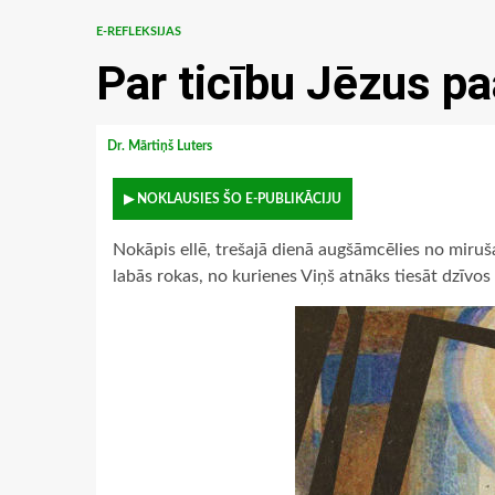
E-REFLEKSIJAS
Par ticību Jēzus p
Dr. Mārtiņš Luters
▶ NOKLAUSIES ŠO E-PUBLIKĀCIJU
Nokāpis ellē, trešajā dienā augšāmcēlies no miruša
labās rokas, no kurienes Viņš atnāks tiesāt dzīvos