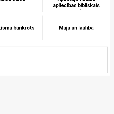
apliecības bibliskais
pamatojums
tisma bankrots
Māja un laulība