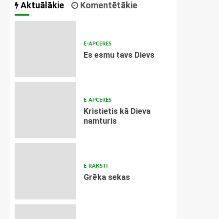
Aktuālākie
Komentētākie
E-APCERES
Es esmu tavs Dievs
E-APCERES
Kristietis kā Dieva
namturis
E-RAKSTI
Grēka sekas