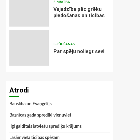
E-MĀCĪBA
Vajadzība pēc grēku
piedošanas un ticības
E-LŪGŠANAS
Par spēju noliegt sevi
Atrodi
Bauslība un Evaņģēlijs
Baznīcas gada sprediķi vienuviet
Ilgi gaidītais latviešu sprediķu krājums
Lasāmviela ticības spēkam