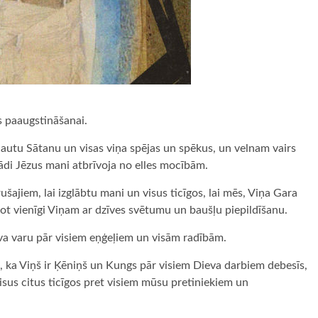
s paaugstināšanai.
kļautu Sātanu un visas viņa spējas un spēkus, un velnam vairs
jādi Jēzus mani atbrīvoja no elles mocībām.
šajiem, lai izglābtu mani un visus ticīgos, lai mēs, Viņa Gara
ojot vienīgi Viņam ar dzīves svētumu un baušļu piepildīšanu.
va varu pār visiem eņģeļiem un visām radībām.
ti, ka Viņš ir Ķēniņš un Kungs pār visiem Dieva darbiem debesīs,
visus citus ticīgos pret visiem mūsu pretiniekiem un