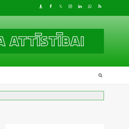
Draugiem
Facebook
Twitter
Instagram
LinkedIn
whatsapp
RSS