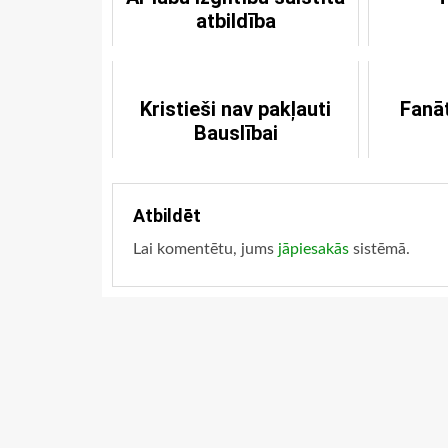
atbildība
Kristieši nav pakļauti
Fanā
Bauslībai
Atbildēt
Lai komentētu, jums
jāpiesakās
sistēmā.