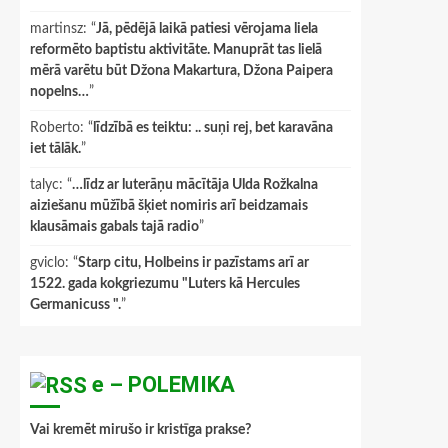
martinsz
: “
Jā, pēdējā laikā patiesi vērojama liela
reformēto baptistu aktivitāte. Manuprāt tas lielā
mērā varētu būt Džona Makartura, Džona Paipera
nopelns…
”
Roberto
: “
līdzībā es teiktu: .. suņi rej, bet karavāna
iet tālāk.
”
talyc
: “
…līdz ar luterāņu mācītāja Ulda Rožkalna
aiziešanu mūžībā šķiet nomiris arī beidzamais
klausāmais gabals tajā radio
”
gviclo
: “
Starp citu, Holbeins ir pazīstams arī ar
1522. gada kokgriezumu "Luters kā Hercules
Germanicuss ".
”
e – POLEMIKA
Vai kremēt mirušo ir kristīga prakse?