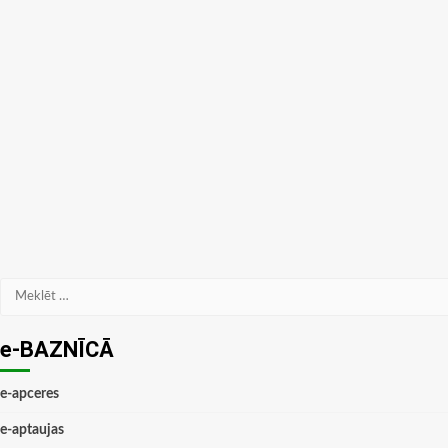
Meklēt:
e-BAZNĪCĀ
e-apceres
e-aptaujas