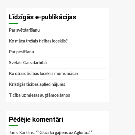
Līdzīgās e-publikācijas
Par svētdarīšanu
Ko māca trešais ticības loceklis?
Par pestīšanu
Svētais Gars darbībā
Ko otrais ticības loceklis mums māca?
Kristīgās ticības apliecinājums
Ticība uz miesas augšāmcelšanos
Pēdējie komentāri
Janis Karklins
: “
"Gluži kā gājiens uz Aglonu.."
”