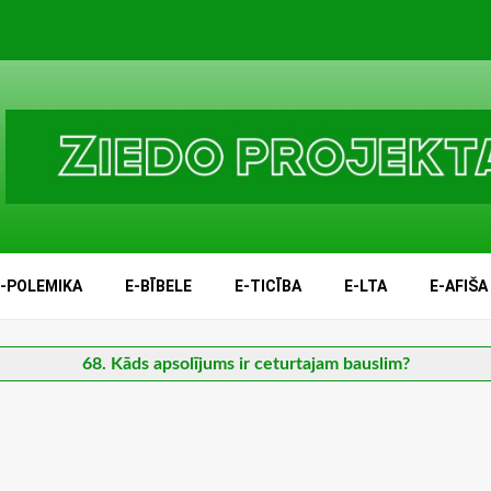
E-POLEMIKA
E-BĪBELE
E-TICĪBA
E-LTA
E-AFIŠA
68. Kāds apsolījums ir ceturtajam bauslim?