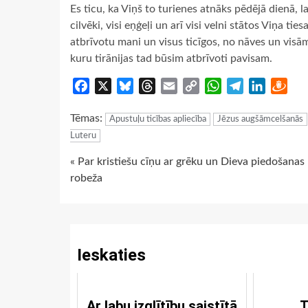
Es ticu, ka Viņš to turienes atnāks pēdējā dienā, 
cilvēki, visi eņģeļi un arī visi velni stātos Viņa tie
atbrīvotu mani un visus ticīgos, no nāves un visā
kuru tirānijas tad būsim atbrīvoti pavisam.
Facebook
X
Bluesky
Threads
Email
Copy
WhatsApp
Telegram
LinkedIn
Dra
Link
Tēmas:
Apustuļu ticības apliecība
Jēzus augšāmcelšanās
Luteru
Continue
« Par kristiešu cīņu ar grēku un Dieva piedošanas
robeža
Reading
Ieskaties
Ar labu izglītību saistītā
T