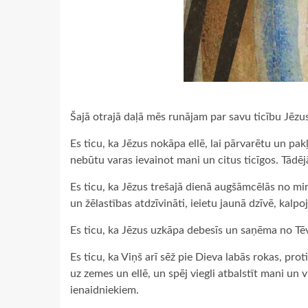
Šajā otrajā daļā mēs runājam par savu ticību Jēzu
Es ticu, ka Jēzus nokāpa ellē, lai pārvarētu un pa
nebūtu varas ievainot mani un citus ticīgos. Tādē
Es ticu, ka Jēzus trešajā dienā augšāmcēlās no miru
un žēlastības atdzīvināti, ieietu jaunā dzīvē, kalp
Es ticu, ka Jēzus uzkāpa debesīs un saņēma no Tē
Es ticu, ka Viņš arī sēž pie Dieva labās rokas, pro
uz zemes un ellē, un spēj viegli atbalstīt mani un 
ienaidniekiem.