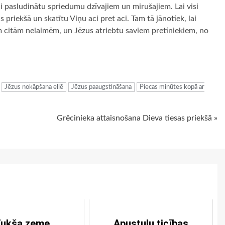
lai pasludinātu spriedumu dzīvajiem un mirušajiem. Lai visi
sas priekšā un skatītu Viņu aci pret aci. Tam tā jānotiek, lai
m citām nelaimēm, un Jēzus atriebtu saviem pretiniekiem, no
ugiem
Jēzus nokāpšana ellē
Jēzus paaugstināšana
Piecas minūtes kopā ar
Grēcinieka attaisnošana Dieva tiesas priekšā »
ukša zeme
Apustuļu ticības