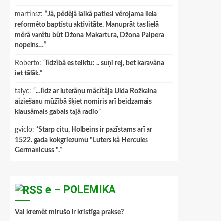
martinsz
: “
Jā, pēdējā laikā patiesi vērojama liela
reformēto baptistu aktivitāte. Manuprāt tas lielā
mērā varētu būt Džona Makartura, Džona Paipera
nopelns…
”
Roberto
: “
līdzībā es teiktu: .. suņi rej, bet karavāna
iet tālāk.
”
talyc
: “
…līdz ar luterāņu mācītāja Ulda Rožkalna
aiziešanu mūžībā šķiet nomiris arī beidzamais
klausāmais gabals tajā radio
”
gviclo
: “
Starp citu, Holbeins ir pazīstams arī ar
1522. gada kokgriezumu "Luters kā Hercules
Germanicuss ".
”
e – POLEMIKA
Vai kremēt mirušo ir kristīga prakse?