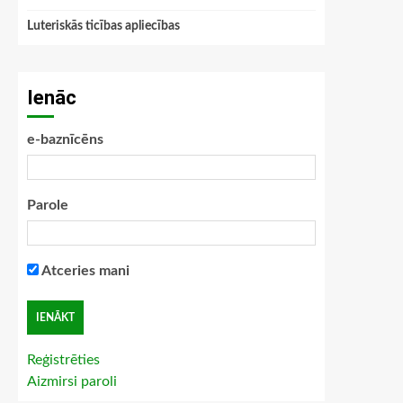
Luteriskās ticības apliecības
Ienāc
e-baznīcēns
Parole
Atceries mani
Reģistrēties
Aizmirsi paroli