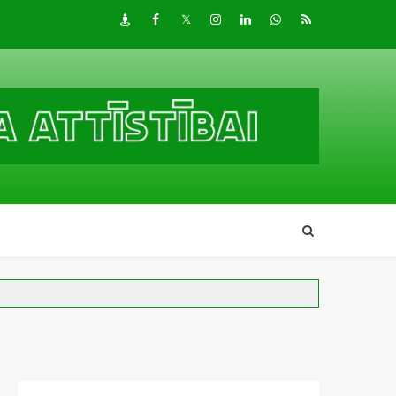
Draugiem
Facebook
Twitter
Instagram
LinkedIn
whatsapp
RSS