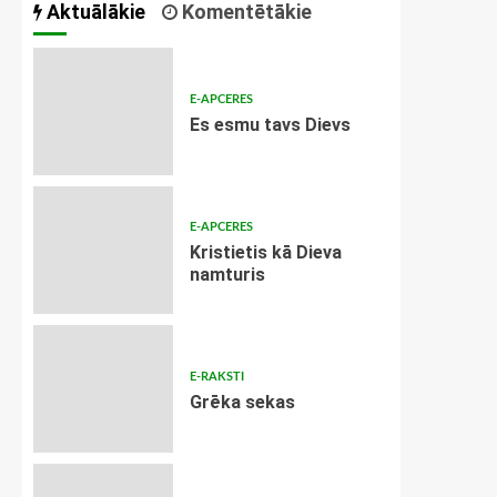
Aktuālākie
Komentētākie
E-APCERES
Es esmu tavs Dievs
E-APCERES
Kristietis kā Dieva
namturis
E-RAKSTI
Grēka sekas