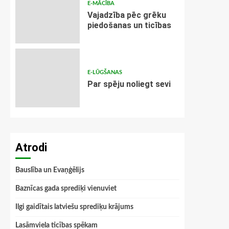
E-MĀCĪBA
Vajadzība pēc grēku
piedošanas un ticības
E-LŪGŠANAS
Par spēju noliegt sevi
Atrodi
Bauslība un Evaņģēlijs
Baznīcas gada sprediķi vienuviet
Ilgi gaidītais latviešu sprediķu krājums
Lasāmviela ticības spēkam