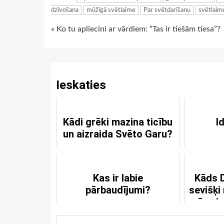
dzīvošana
mūžīgā svētlaime
Par svētdarīšanu
svētlaim
Continue
« Ko tu apliecini ar vārdiem: “Tas ir tiešām tiesa”?
Reading
Ieskaties
Kādi grēki mazina ticību
I
un aizraida Svēto Garu?
Kas ir labie
Kāds D
pārbaudījumi?
sevišķi
mēs zin
slikti lū