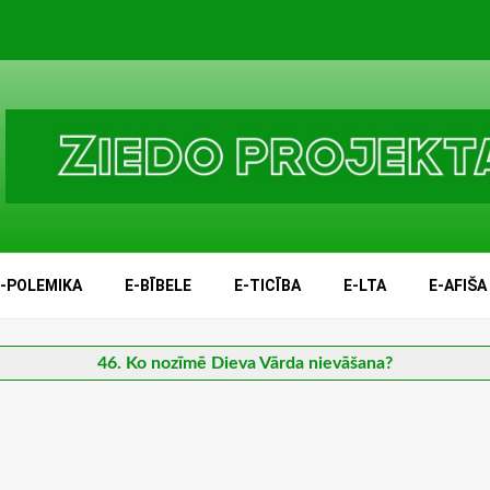
E-POLEMIKA
E-BĪBELE
E-TICĪBA
E-LTA
E-AFIŠA
46. Ko nozīmē Dieva Vārda nievāšana?