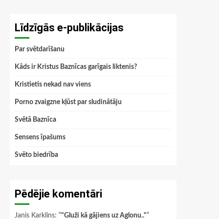
Līdzīgās e-publikācijas
Par svētdarīšanu
Kāds ir Kristus Baznīcas garīgais liktenis?
Kristietis nekad nav viens
Porno zvaigzne kļūst par sludinātāju
Svētā Baznīca
Sensens īpašums
Svēto biedrība
Pēdējie komentāri
Janis Karklins
: “
"Gluži kā gājiens uz Aglonu.."
”