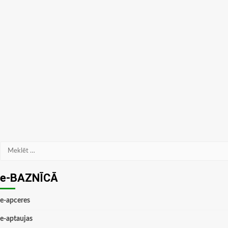
Meklēt:
e-BAZNĪCĀ
e-apceres
e-aptaujas