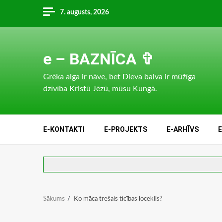
Skip
7. augusts, 2026
to
content
e – BAZNĪCA ✞
Grēka alga ir nāve, bet Dieva balva ir mūžīga
dzīvība Kristū Jēzū, mūsu Kungā.
E-KONTAKTI
E-PROJEKTS
E-ARHĪVS
Sākums
Ko māca trešais ticības loceklis?