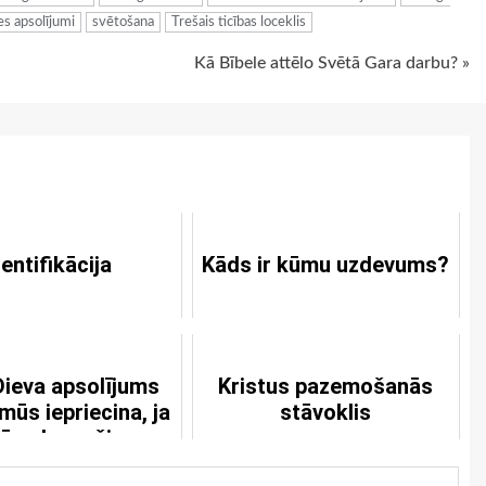
es apsolījumi
svētošana
Trešais ticības loceklis
Kā Bībele attēlo Svētā Gara darbu? »
dentifikācija
Kāds ir kūmu uzdevums?
ieva apsolījums
Kristus pazemošanās
 mūs iepriecina, ja
stāvoklis
ām, ka paši esam
dzēji vai arī nepr...