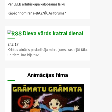
Par LELB arhibīskapa kalpošanas laiku
Kāpēc "nomira" e-BAZNĪCAs forums?
Dieva vārds katrai dienai
Ef.2:17
Kristus atnācis pasludināja mieru jums, kas bijāt tālu,
un tiem, kas bija tuvu,
Animācijas filma