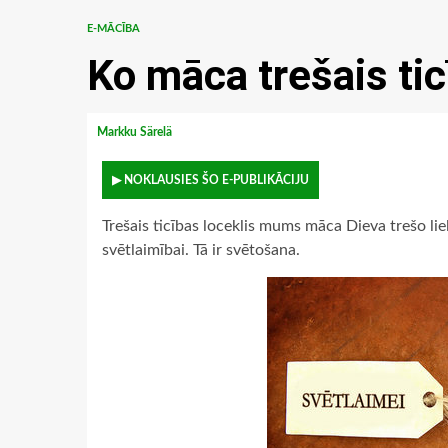
E-MĀCĪBA
Ko māca trešais tic
Markku Särelä
▶ NOKLAUSIES ŠO E-PUBLIKĀCIJU
Trešais ticības loceklis mums māca Dieva trešo lie
svētlaimībai. Tā ir svētošana.