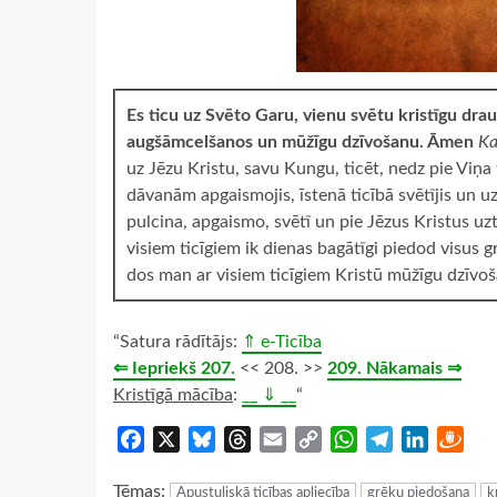
Es ticu uz Svēto Garu, vienu svētu kristīgu dra
augšāmcelšanos un mūžīgu dzīvošanu. Āmen
Ka
uz Jēzu Kristu, savu Kungu, ticēt, nedz pie Viņa 
dāvanām apgaismojis, īstenā ticībā svētījis un uzt
pulcina, apgaismo, svētī un pie Jēzus Kristus uzt
visiem ticīgiem ik dienas bagātīgi piedod visus
dos man ar visiem ticīgiem Kristū mūžīgu dzīvoša
“Satura rādītājs:
⇑ e-Ticība
⇐ Iepriekš 207.
<< 208. >>
209. Nākamais ⇒
Kristīgā mācība
:
__ ⇓ __
“
Facebook
X
Bluesky
Threads
Email
Copy
WhatsApp
Telegram
LinkedIn
Dra
Link
Tēmas:
Apustuliskā ticības apliecība
grēku piedošana
k