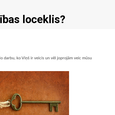
ības loceklis?
lo darbu, ko Viņš ir veicis un vēl joprojām veic mūsu