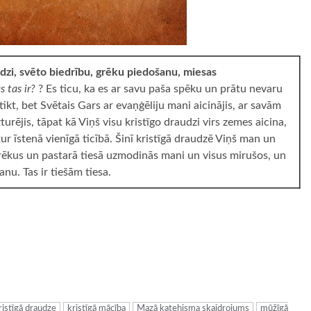
udzi, svēto biedrību, grēku piedošanu, miesas
s tas ir?
? Es ticu, ka es ar savu paša spēku un prātu nevaru
tikt, bet Svētais Gars ar evaņģēliju mani aicinājis, ar savām
urējis, tāpat kā Viņš visu kristīgo draudzi virs zemes aicina,
ur īstenā vienīgā ticībā. Šinī kristīgā draudzē Viņš man un
 grēkus un pastarā tiesā uzmodinās mani un visus mirušos, un
nu. Tas ir tiešām tiesa.
ugiem
ristīgā draudze
kristīgā mācība
Mazā katehisma skaidrojums
mūžīgā