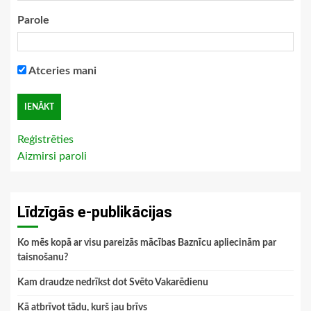
Parole
Atceries mani
Reģistrēties
Aizmirsi paroli
Līdzīgās e-publikācijas
Ko mēs kopā ar visu pareizās mācības Baznīcu apliecinām par
taisnošanu?
Kam draudze nedrīkst dot Svēto Vakarēdienu
Kā atbrīvot tādu, kurš jau brīvs