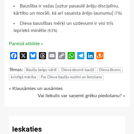
Bauslība ir važas [uztur pasaulē ārēju disciplīnu,
kārtību un morāli, kā arī sasaista ārējo ļaunumu]
(7%)
Dieva bauslības mērķi un uzdevumi ir visi trīs
iepriekš minētie
(43%)
Pareizā atbilde »
Facebook
X
Bluesky
Threads
Email
Copy
WhatsApp
Telegram
LinkedIn
Draugiem
Link
Tēmas:
Baušļu beigu vārdi
Dieva desmit baušļi
Dieva likums
kristīgā mācība
Par Dieva baušļu nozīmi un lietošanu
Continue
« Klausāmies un ausāmies
Vai liekulis var saņemt grēku piedošanu? »
Reading
Ieskaties