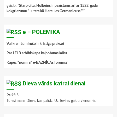
gviclo
: “
Starp citu, Holbeins ir pazīstams arī ar 1522. gada
kokgriezumu "Luters kā Hercules Germanicuss ".
”
e – POLEMIKA
Vai kremēt mirušo ir kristīga prakse?
Par LELB arhibīskapa kalpošanas laiku
Kāpēc "nomira" e-BAZNĪCAs forums?
Dieva vārds katrai dienai
Ps.25:5
Tu esi mans Dievs, kas palīdz. Uz Tevi es gaidu vienumēr.