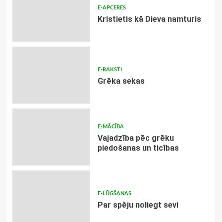
E-APCERES
Kristietis kā Dieva namturis
E-RAKSTI
Grēka sekas
E-MĀCĪBA
Vajadzība pēc grēku
piedošanas un ticības
E-LŪGŠANAS
Par spēju noliegt sevi