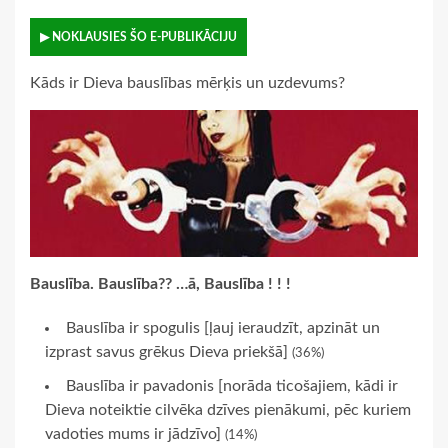
▶ NOKLAUSIES ŠO E-PUBLIKĀCIJU
Kāds ir Dieva bauslības mērķis un uzdevums?
Bauslība. Bauslība?? …ā, Bauslība ! ! !
Bauslība ir spogulis [ļauj ieraudzīt, apzināt un
izprast savus grēkus Dieva priekšā]
(36%)
Bauslība ir pavadonis [norāda ticošajiem, kādi ir
Dieva noteiktie cilvēka dzīves pienākumi, pēc kuriem
vadoties mums ir jādzīvo]
(14%)