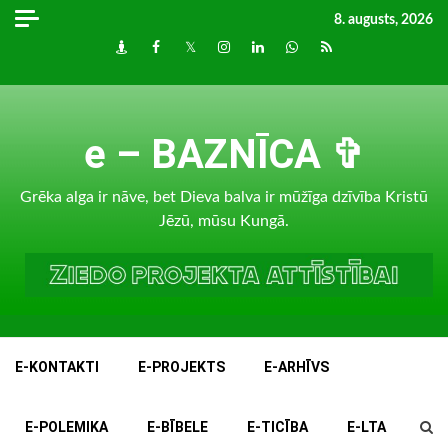
Skip
8. augusts, 2026
to
Draugiem
Facebook
Twitter
Instagram
LinkedIn
whatsapp
RSS
content
e – BAZNĪCA ✞
Grēka alga ir nāve, bet Dieva balva ir mūžīga dzīvība Kristū
Jēzū, mūsu Kungā.
E-KONTAKTI
E-PROJEKTS
E-ARHĪVS
E-POLEMIKA
E-BĪBELE
E-TICĪBA
E-LTA