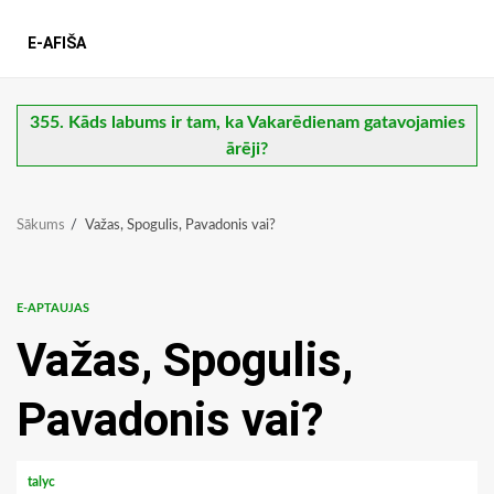
E-AFIŠA
355. Kāds labums ir tam, ka Vakarēdienam gatavojamies
ārēji?
Sākums
Važas, Spogulis, Pavadonis vai?
E-APTAUJAS
Važas, Spogulis,
Pavadonis vai?
talyc