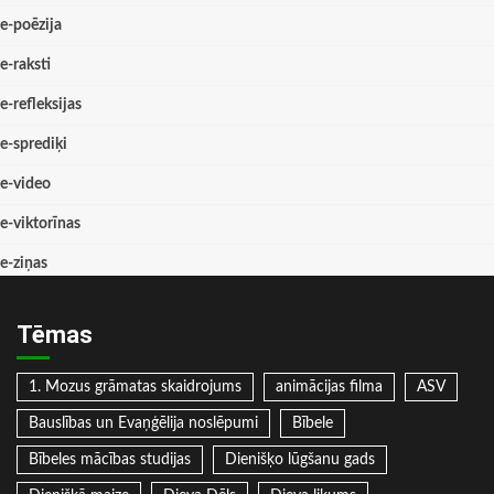
e-poēzija
e-raksti
e-refleksijas
e-sprediķi
e-video
e-viktorīnas
e-ziņas
Tēmas
1. Mozus grāmatas skaidrojums
animācijas filma
ASV
Bauslības un Evaņģēlija noslēpumi
Bībele
Bībeles mācības studijas
Dienišķo lūgšanu gads