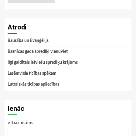
Atrodi
Bauslība un Evaņģēlijs
Baznīcas gada sprediķi vienuviet
Ilgi gaidītais latviešu sprediķu krājums
Lasāmviela ticības spēkam
Luteriskās ticības apliecības
Ienāc
e-baznīcēns