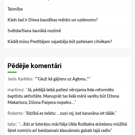
Taisnība
Kāds tad ir Dieva bauslības mērķis un uzdevums?
Svētdarīšana šaurākā nozīmē
Kādēļ mūsu Pestītājam vajadzēja būt patiesam cilvēkam?
Pēdējie komentāri
Janis Karklins
: “
"Gluži kā gājiens uz Aglonu.."
”
martinsz
: “
Jā, pēdējā laikā patiesi vērojama liela reformēto
baptistu aktivitāte. Manuprāt tas lielā mērā varētu būt Džona
Makartura, Džona Paipera nopelns…
”
Roberto
: “
līdzībā es teiktu: .. suņi rej, bet karavāna iet tālāk.
”
talyc
: “
…līdz ar luterāņu mācītāja Ulda Rožkalna aiziešanu mūžībā
šķiet nomiris arī beidzamais klausāmais gabals tajā radio
”