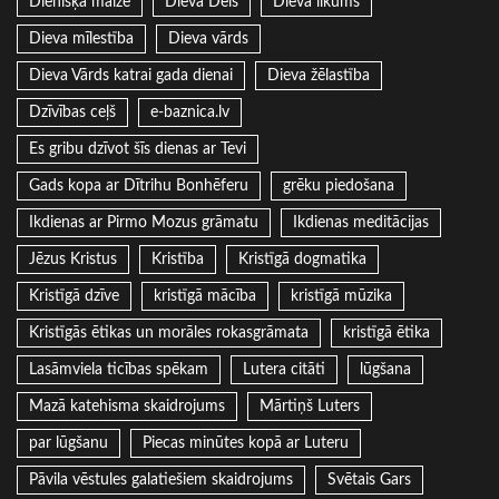
Dienišķā maize
Dieva Dēls
Dieva likums
Dieva mīlestība
Dieva vārds
Dieva Vārds katrai gada dienai
Dieva žēlastība
Dzīvības ceļš
e-baznica.lv
Es gribu dzīvot šīs dienas ar Tevi
Gads kopa ar Dītrihu Bonhēferu
grēku piedošana
Ikdienas ar Pirmo Mozus grāmatu
Ikdienas meditācijas
Jēzus Kristus
Kristība
Kristīgā dogmatika
Kristīgā dzīve
kristīgā mācība
kristīgā mūzika
Kristīgās ētikas un morāles rokasgrāmata
kristīgā ētika
Lasāmviela ticības spēkam
Lutera citāti
lūgšana
Mazā katehisma skaidrojums
Mārtiņš Luters
par lūgšanu
Piecas minūtes kopā ar Luteru
Pāvila vēstules galatiešiem skaidrojums
Svētais Gars