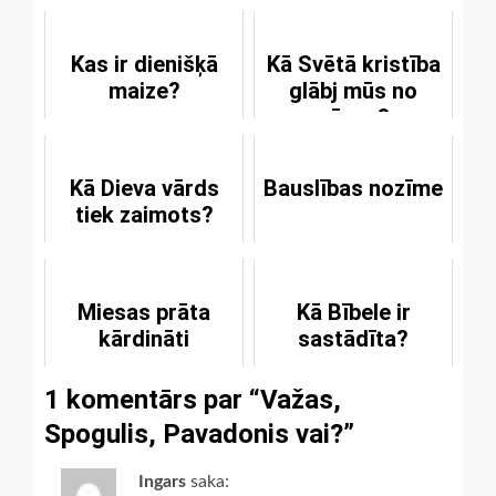
Kas ir dienišķā
Kā Svētā kristība
maize?
glābj mūs no
nāves?
Kā Dieva vārds
Bauslības nozīme
tiek zaimots?
Miesas prāta
Kā Bībele ir
kārdināti
sastādīta?
1 komentārs par “
Važas,
Spogulis, Pavadonis vai?
”
Ingars
saka: