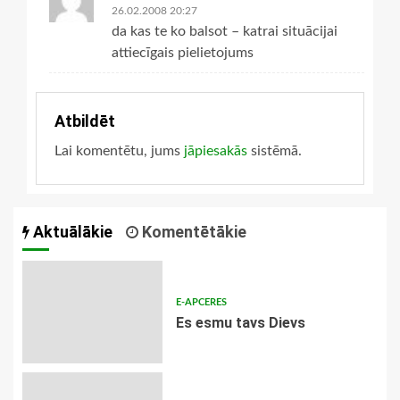
26.02.2008 20:27
da kas te ko balsot – katrai situācijai
attiecīgais pielietojums
Atbildēt
Lai komentētu, jums
jāpiesakās
sistēmā.
Aktuālākie
Komentētākie
E-APCERES
Es esmu tavs Dievs