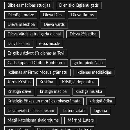
Bībeles mācības studijas
Dienišķo lūgšanu gads
Dienišķā maize
Dieva Dēls
Dieva likums
Dieva mīlestība
Dieva vārds
Dieva Vārds katrai gada dienai
Dieva žēlastība
Dzīvības ceļš
e-baznica.lv
Es gribu dzīvot šīs dienas ar Tevi
Gads kopa ar Dītrihu Bonhēferu
grēku piedošana
Ikdienas ar Pirmo Mozus grāmatu
Ikdienas meditācijas
Jēzus Kristus
Kristība
Kristīgā dogmatika
Kristīgā dzīve
kristīgā mācība
kristīgā mūzika
Kristīgās ētikas un morāles rokasgrāmata
kristīgā ētika
Lasāmviela ticības spēkam
Lutera citāti
lūgšana
Mazā katehisma skaidrojums
Mārtiņš Luters
par lūgšanu
Piecas minūtes kopā ar Luteru