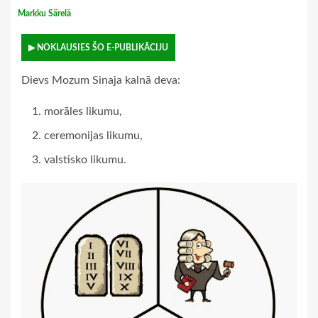
Markku Särelä
▶ NOKLAUSIES ŠO E-PUBLIKĀCIJU
Dievs Mozum Sinaja kalnā deva:
morāles likumu,
ceremonijas likumu,
valstisko likumu.