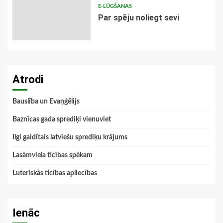
E-LŪGŠANAS
Par spēju noliegt sevi
Atrodi
Bauslība un Evaņģēlijs
Baznīcas gada sprediķi vienuviet
Ilgi gaidītais latviešu sprediķu krājums
Lasāmviela ticības spēkam
Luteriskās ticības apliecības
Ienāc