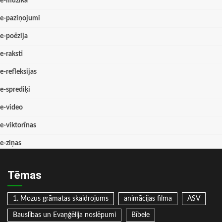
e-mūzika
e-paziņojumi
e-poēzija
e-raksti
e-refleksijas
e-sprediķi
e-video
e-viktorīnas
e-ziņas
Tēmas
1. Mozus grāmatas skaidrojums
animācijas filma
ASV
Bauslības un Evaņģēlija noslēpumi
Bībele