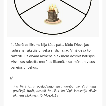
Morāles likums
bija tāds pats, kādu Dievs jau
radīšanā rakstīja cilvēka sirdī. Tagad Viņš deva to
rakstītu uz divām akmens plāksnēm desmit baušļos.
Viss, kas rakstīts morāles likumā, skar mūs un visus
pārējos cilvēkus.
Tad Viņš jums pasludināja savu derību, ko Viņš jums
pavēlajā turēt, desmit baušļus, ko Viņš ierakstīja divās
akmens plāksnēs. [5.Moz.4:13]