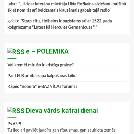
talyc
: “
…līdz ar luterāņu mācītāja Ulda Rožkalna aiziešanu mūžībā
šķiet nomiris arī beidzamais klausāmais gabals tajā radio
”
gviclo
: “
Starp citu, Holbeins ir pazīstams arī ar 1522. gada
kokgriezumu "Luters kā Hercules Germanicuss ".
”
e – POLEMIKA
Vai kremēt mirušo ir kristīga prakse?
Par LELB arhibīskapa kalpošanas laiku
Kāpēc "nomira" e-BAZNĪCAs forums?
Dieva vārds katrai dienai
Ps.65:9
Tu liec arī gavilēt ļaudīm gan rītausmas, gan saulrieta zemēs.