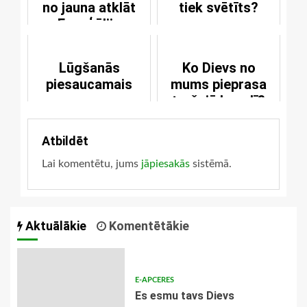
no jauna atklāt
tiek svētīts?
Evaņģēliju
Lūgšanās
Ko Dievs no
piesaucamais
mums pieprasa
trešajā bauslī?
Atbildēt
Lai komentētu, jums
jāpiesakās
sistēmā.
Aktuālākie
Komentētākie
E-APCERES
Es esmu tavs Dievs