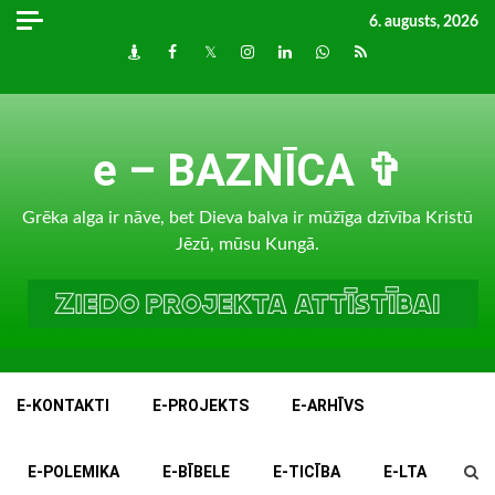
Skip
6. augusts, 2026
to
Draugiem
Facebook
Twitter
Instagram
LinkedIn
whatsapp
RSS
content
e – BAZNĪCA ✞
Grēka alga ir nāve, bet Dieva balva ir mūžīga dzīvība Kristū
Jēzū, mūsu Kungā.
E-KONTAKTI
E-PROJEKTS
E-ARHĪVS
E-POLEMIKA
E-BĪBELE
E-TICĪBA
E-LTA