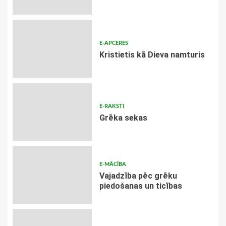
E-APCERES
Kristietis kā Dieva namturis
E-RAKSTI
Grēka sekas
E-MĀCĪBA
Vajadzība pēc grēku
piedošanas un ticības