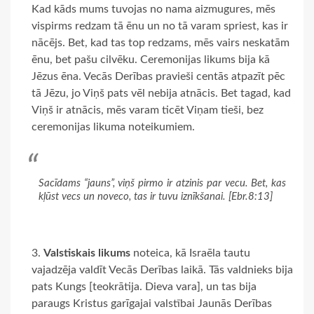
Kad kāds mums tuvojas no nama aizmugures, mēs
vispirms redzam tā ēnu un no tā varam spriest, kas ir
nācējs. Bet, kad tas top redzams, mēs vairs neskatām
ēnu, bet pašu cilvēku. Ceremonijas likums bija kā
Jēzus ēna. Vecās Derības pravieši centās atpazīt pēc
tā Jēzu, jo Viņš pats vēl nebija atnācis. Bet tagad, kad
Viņš ir atnācis, mēs varam ticēt Viņam tieši, bez
ceremonijas likuma noteikumiem.
Sacīdams “jauns”, viņš pirmo ir atzinis par vecu. Bet, kas
kļūst vecs un noveco, tas ir tuvu iznīkšanai. [Ebr.8:13]
Valstiskais likums
noteica, kā Israēla tautu
vajadzēja valdīt Vecās Derības laikā. Tās valdnieks bija
pats Kungs [teokrātija. Dieva vara], un tas bija
paraugs Kristus garīgajai valstībai Jaunās Derības