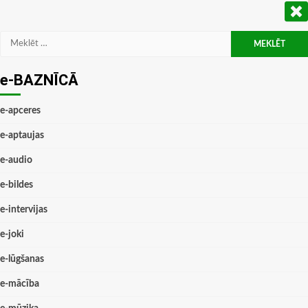
Meklēt:
e-BAZNĪCĀ
e-apceres
e-aptaujas
e-audio
e-bildes
e-intervijas
e-joki
e-lūgšanas
e-mācība