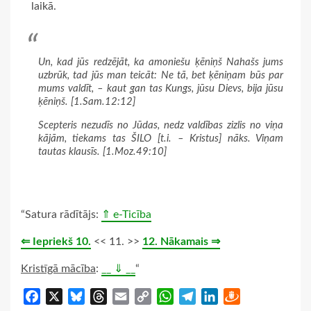
laikā.
Un, kad jūs redzējāt, ka amoniešu ķēniņš Nahašs jums
uzbrūk, tad jūs man teicāt: Ne tā, bet ķēniņam būs par
mums valdīt, – kaut gan tas Kungs, jūsu Dievs, bija jūsu
ķēniņš. [1.Sam.12:12]
Scepteris nezudīs no Jūdas, nedz valdības zizlis no viņa
kājām, tiekams tas ŠILO [t.i. – Kristus] nāks. Viņam
tautas klausīs. [1.Moz.49:10]
“Satura rādītājs:
⇑ e-Ticība
⇐ Iepriekš 10.
<< 11. >>
12. Nākamais ⇒
Kristīgā mācība
:
__ ⇓ __
“
Facebook
X
Bluesky
Threads
Email
Copy
WhatsApp
Telegram
LinkedIn
Draugiem