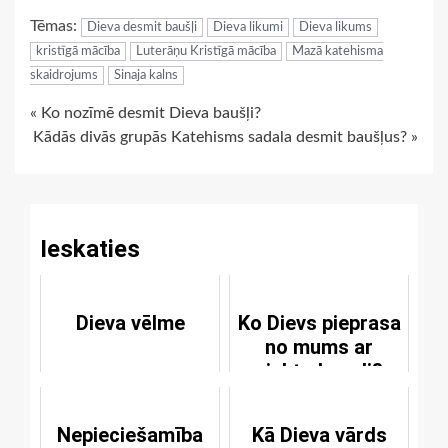
Link
Tēmas:
Dieva desmit baušļi
Dieva likumi
Dieva likums
kristīgā mācība
Luterāņu Kristīgā mācība
Mazā katehisma
skaidrojums
Sinaja kalns
Continue
« Ko nozīmē desmit Dieva baušļi?
Kādās divās grupās Katehisms sadala desmit baušļus? »
Reading
Ieskaties
Dieva vēlme
Ko Dievs pieprasa
no mums ar
piekto bausli?
Nepieciešamība
Kā Dieva vārds