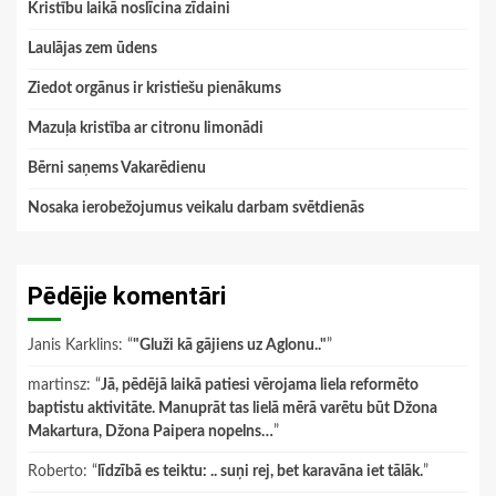
Kristību laikā noslīcina zīdaini
Laulājas zem ūdens
Ziedot orgānus ir kristiešu pienākums
Mazuļa kristība ar citronu limonādi
Bērni saņems Vakarēdienu
Nosaka ierobežojumus veikalu darbam svētdienās
Pēdējie komentāri
Janis Karklins
: “
"Gluži kā gājiens uz Aglonu.."
”
martinsz
: “
Jā, pēdējā laikā patiesi vērojama liela reformēto
baptistu aktivitāte. Manuprāt tas lielā mērā varētu būt Džona
Makartura, Džona Paipera nopelns…
”
Roberto
: “
līdzībā es teiktu: .. suņi rej, bet karavāna iet tālāk.
”