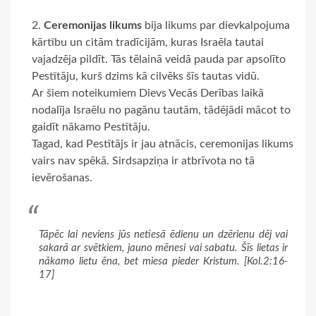
Ceremonijas likums
bija likums par dievkalpojuma
kārtību un citām tradīcijām, kuras Israēla tautai
vajadzēja pildīt. Tās tēlainā veidā pauda par apsolīto
Pestītāju, kurš dzims kā cilvēks šīs tautas vidū.
Ar šiem noteikumiem Dievs Vecās Derības laikā
nodalīja Israēlu no pagānu tautām, tādējādi mācot to
gaidīt nākamo Pestītāju.
Tagad, kad Pestītājs ir jau atnācis, ceremonijas likums
vairs nav spēkā. Sirdsapziņa ir atbrīvota no tā
ievērošanas.
Tāpēc lai neviens jūs netiesā ēdienu un dzērienu dēj vai
sakarā ar svētkiem, jauno mēnesi vai sabatu. Šīs lietas ir
nākamo lietu ēna, bet miesa pieder Kristum. [Kol.2:16-
17]