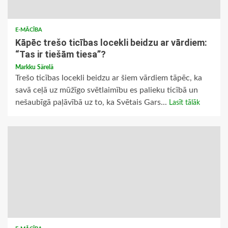
E-MĀCĪBA
Kāpēc trešo ticības locekli beidzu ar vārdiem:
“Tas ir tiešām tiesa”?
Markku Särelä
Trešo ticības locekli beidzu ar šiem vārdiem tāpēc, ka
savā ceļā uz mūžīgo svētlaimību es palieku ticībā un
nešaubīgā paļāvībā uz to, ka Svētais Gars...
Lasīt tālāk