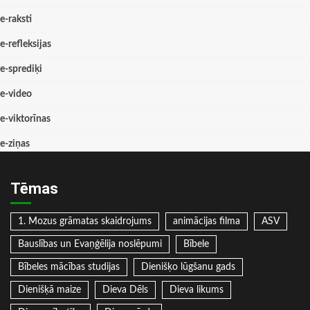
e-raksti
e-refleksijas
e-sprediķi
e-video
e-viktorīnas
e-ziņas
Tēmas
1. Mozus grāmatas skaidrojums
animācijas filma
ASV
Bauslības un Evaņģēlija noslēpumi
Bībele
Bībeles mācības studijas
Dienišķo lūgšanu gads
Dienišķā maize
Dieva Dēls
Dieva likums