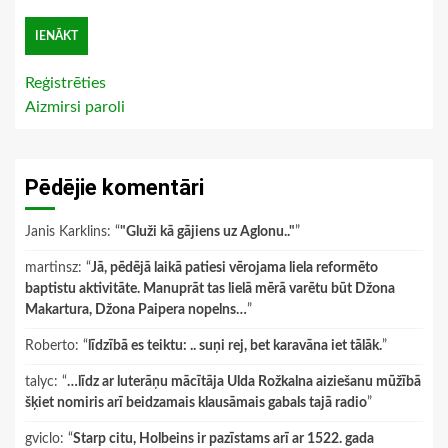
Reģistrēties
Aizmirsi paroli
Pēdējie komentāri
Janis Karklins
: “
"Gluži kā gājiens uz Aglonu.."
”
martinsz
: “
Jā, pēdējā laikā patiesi vērojama liela reformēto
baptistu aktivitāte. Manuprāt tas lielā mērā varētu būt Džona
Makartura, Džona Paipera nopelns…
”
Roberto
: “
līdzībā es teiktu: .. suņi rej, bet karavāna iet tālāk.
”
talyc
: “
…līdz ar luterāņu mācītāja Ulda Rožkalna aiziešanu mūžībā
šķiet nomiris arī beidzamais klausāmais gabals tajā radio
”
gviclo
: “
Starp citu, Holbeins ir pazīstams arī ar 1522. gada