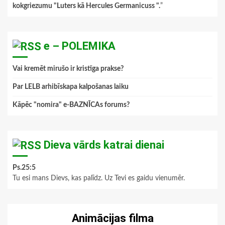
kokgriezumu "Luters kā Hercules Germanicuss ".
”
e – POLEMIKA
Vai kremēt mirušo ir kristīga prakse?
Par LELB arhibīskapa kalpošanas laiku
Kāpēc "nomira" e-BAZNĪCAs forums?
Dieva vārds katrai dienai
Ps.25:5
Tu esi mans Dievs, kas palīdz. Uz Tevi es gaidu vienumēr.
Animācijas filma