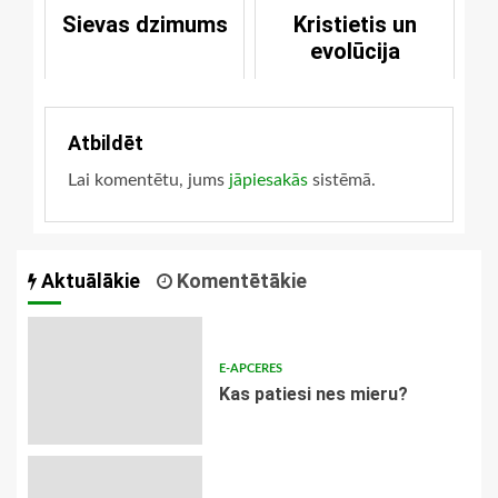
Sievas dzimums
Kristietis un
evolūcija
Atbildēt
Lai komentētu, jums
jāpiesakās
sistēmā.
Aktuālākie
Komentētākie
E-APCERES
​Kas patiesi nes mieru?