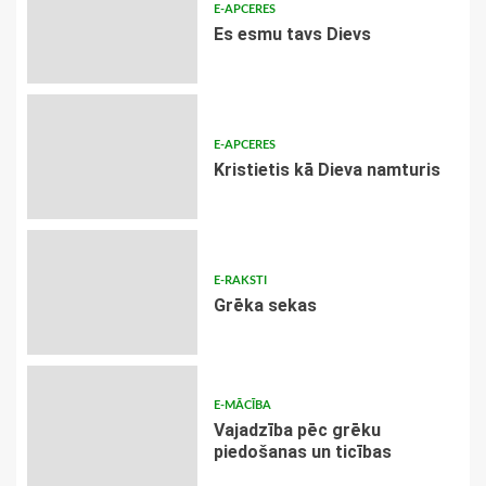
E-APCERES
Es esmu tavs Dievs
E-APCERES
Kristietis kā Dieva namturis
E-RAKSTI
Grēka sekas
E-MĀCĪBA
Vajadzība pēc grēku
piedošanas un ticības