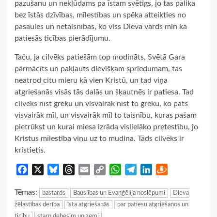
pazušanu un nekļūdams pa īstam svētīgs, jo tas palika
bez īstās dzīvības, mīlestības un spēka atteikties no
pasaules un netaisnības, ko viss Dieva vārds min kā
patiesās ticības pierādījumu.
Taču, ja cilvēks patiešām top modināts, Svētā Gara
pārmācīts un pakļauts dievišķam spriedumam, tas
neatrod citu mieru kā vien Kristū, un tad viņa
atgriešanās visās tās dalās un šķautnēs ir patiesa. Tad
cilvēks nīst grēku un visvairāk nīst to grēku, ko pats
visvairāk mīl, un visvairāk mīl to taisnību, kuras pašam
pietrūkst un kurai miesa izrāda vislielāko pretestību, jo
Kristus mīlestība viņu uz to mudina. Tāds cilvēks ir
kristietis.
Facebook
X
Bluesky
Threads
Email
Copy
WhatsApp
Telegram
LinkedIn
Draugiem
Link
Tēmas:
bastards
Bauslības un Evaņģēlija noslēpumi
Dieva
žēlastības derība
īsta atgriešanās
par patiesu atgriešanos un
ticību
starp debesīm un zemi