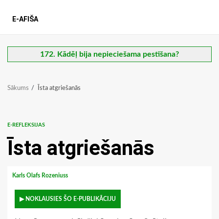
E-AFIŠA
172. Kādēļ bija nepieciešama pestīšana?
Sākums
Īsta atgriešanās
E-REFLEKSIJAS
Īsta atgriešanās
Karls Olafs Rozeniuss
▶ NOKLAUSIES ŠO E-PUBLIKĀCIJU