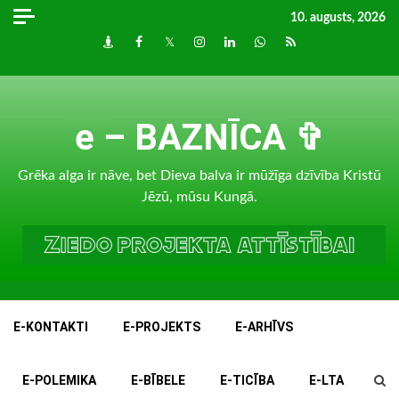
Skip
10. augusts, 2026
to
Draugiem
Facebook
Twitter
Instagram
LinkedIn
whatsapp
RSS
content
e – BAZNĪCA ✞
Grēka alga ir nāve, bet Dieva balva ir mūžīga dzīvība Kristū
Jēzū, mūsu Kungā.
E-KONTAKTI
E-PROJEKTS
E-ARHĪVS
E-POLEMIKA
E-BĪBELE
E-TICĪBA
E-LTA