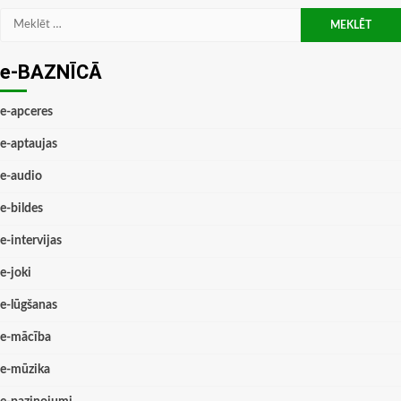
Meklēt:
e-BAZNĪCĀ
e-apceres
e-aptaujas
e-audio
e-bildes
e-intervijas
e-joki
e-lūgšanas
e-mācība
e-mūzika