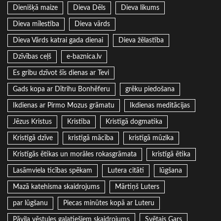
Dienišķā maize
Dieva Dēls
Dieva likums
Dieva mīlestība
Dieva vārds
Dieva Vārds katrai gada dienai
Dieva žēlastība
Dzīvības ceļš
e-baznica.lv
Es gribu dzīvot šīs dienas ar Tevi
Gads kopa ar Dītrihu Bonhēferu
grēku piedošana
Ikdienas ar Pirmo Mozus grāmatu
Ikdienas meditācijas
Jēzus Kristus
Kristība
Kristīgā dogmatika
Kristīgā dzīve
kristīgā mācība
kristīgā mūzika
Kristīgās ētikas un morāles rokasgrāmata
kristīgā ētika
Lasāmviela ticības spēkam
Lutera citāti
lūgšana
Mazā katehisma skaidrojums
Mārtiņš Luters
par lūgšanu
Piecas minūtes kopā ar Luteru
Pāvila vēstules galatiešiem skaidrojums
Svētais Gars