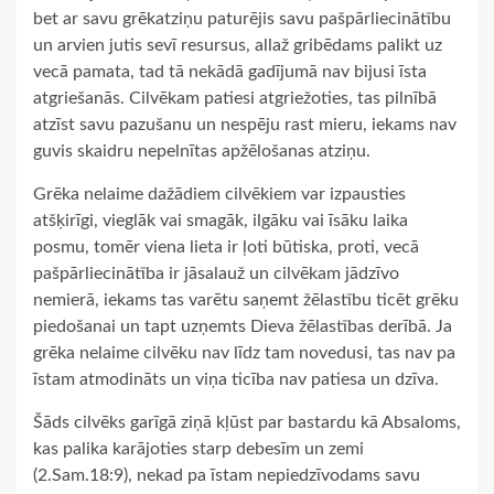
bet ar savu grēkatziņu paturējis savu pašpārliecinātību
un arvien jutis sevī resursus, allaž gribēdams palikt uz
vecā pamata, tad tā nekādā gadījumā nav bijusi īsta
atgriešanās. Cilvēkam patiesi atgriežoties, tas pilnībā
atzīst savu pazušanu un nespēju rast mieru, iekams nav
guvis skaidru nepelnītas apžēlošanas atziņu.
Grēka nelaime dažādiem cilvēkiem var izpausties
atšķirīgi, vieglāk vai smagāk, ilgāku vai īsāku laika
posmu, tomēr viena lieta ir ļoti būtiska, proti, vecā
pašpārliecinātība ir jāsalauž un cilvēkam jādzīvo
nemierā, iekams tas varētu saņemt žēlastību ticēt grēku
piedošanai un tapt uzņemts Dieva žēlastības derībā. Ja
grēka nelaime cilvēku nav līdz tam novedusi, tas nav pa
īstam atmodināts un viņa ticība nav patiesa un dzīva.
Šāds cilvēks garīgā ziņā kļūst par bastardu kā Absaloms,
kas palika karājoties starp debesīm un zemi
(2.Sam.18:9), nekad pa īstam nepiedzīvodams savu