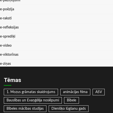
e-paziņojumi
e-poēzija
e-raksti
e-refleksijas
e-sprediķi
e-video
e-viktorīnas
e-ziņas
Tēmas
1. Mozus grāmatas skaidrojums
animācijas filma
ASV
Bauslības un Evaņģēlija noslēpumi
Bībele
Bībeles mācības studijas
Dienišķo lūgšanu gads