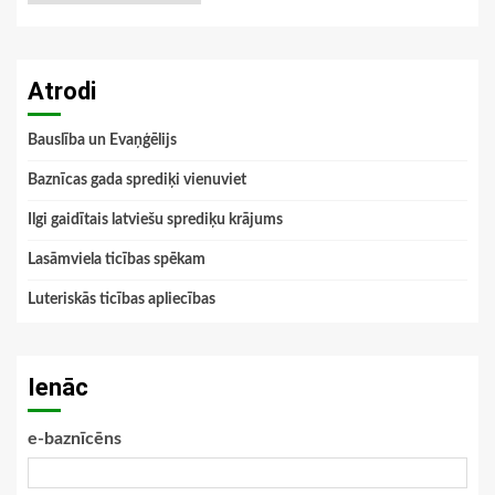
Atrodi
Bauslība un Evaņģēlijs
Baznīcas gada sprediķi vienuviet
Ilgi gaidītais latviešu sprediķu krājums
Lasāmviela ticības spēkam
Luteriskās ticības apliecības
Ienāc
e-baznīcēns