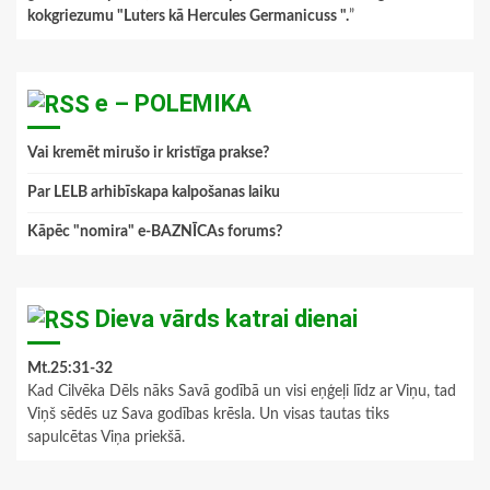
kokgriezumu "Luters kā Hercules Germanicuss ".
”
e – POLEMIKA
Vai kremēt mirušo ir kristīga prakse?
Par LELB arhibīskapa kalpošanas laiku
Kāpēc "nomira" e-BAZNĪCAs forums?
Dieva vārds katrai dienai
Mt.25:31-32
Kad Cilvēka Dēls nāks Savā godībā un visi eņģeļi līdz ar Viņu, tad
Viņš sēdēs uz Sava godības krēsla. Un visas tautas tiks
sapulcētas Viņa priekšā.