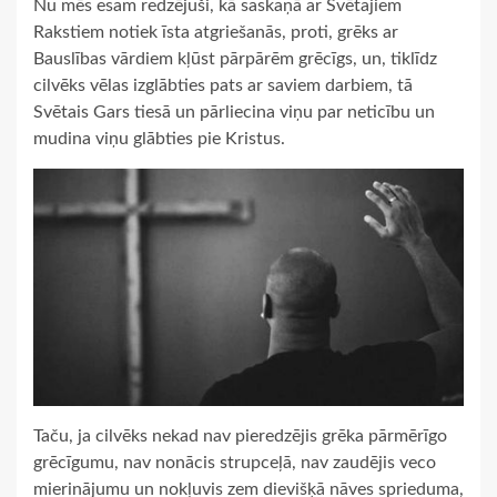
Nu mēs esam redzējuši, kā saskaņā ar Svētajiem
Rakstiem notiek īsta atgriešanās, proti, grēks ar
Bauslības vārdiem kļūst pārpārēm grēcīgs, un, tiklīdz
cilvēks vēlas izglābties pats ar saviem darbiem, tā
Svētais Gars tiesā un pārliecina viņu par neticību un
mudina viņu glābties pie Kristus.
Taču, ja cilvēks nekad nav pieredzējis grēka pārmērīgo
grēcīgumu, nav nonācis strupceļā, nav zaudējis veco
mierinājumu un nokļuvis zem dievišķā nāves sprieduma,