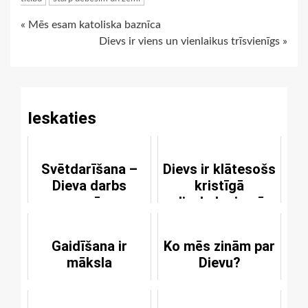
Continue
« Mēs esam katoliska baznīca
Dievs ir viens un vienlaikus trīsvienīgs »
Reading
Ieskaties
Svētdarīšana –
Dievs ir klātesošs
Dieva darbs
kristīgā
mums, mūsos un
dievkalpojumā
caur mums
Gaidīšana ir
Ko mēs zinām par
māksla
Dievu?