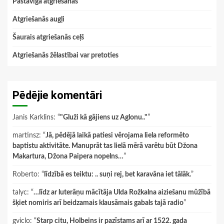
Pastāvīga atgriešanās
Atgriešanās augļi
Šaurais atgriešanās ceļš
Atgriešanās žēlastībai var pretoties
Pēdējie komentāri
Janis Karklins
: “
"Gluži kā gājiens uz Aglonu.."
”
martinsz
: “
Jā, pēdējā laikā patiesi vērojama liela reformēto
baptistu aktivitāte. Manuprāt tas lielā mērā varētu būt Džona
Makartura, Džona Paipera nopelns…
”
Roberto
: “
līdzībā es teiktu: .. suņi rej, bet karavāna iet tālāk.
”
talyc
: “
…līdz ar luterāņu mācītāja Ulda Rožkalna aiziešanu mūžībā
šķiet nomiris arī beidzamais klausāmais gabals tajā radio
”
gviclo
: “
Starp citu, Holbeins ir pazīstams arī ar 1522. gada