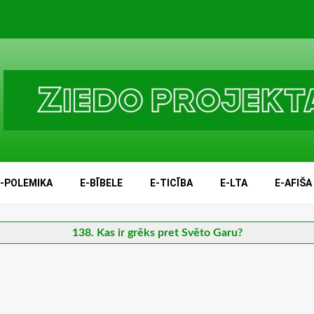
E-POLEMIKA
E-BĪBELE
E-TICĪBA
E-LTA
E-AFIŠA
138. Kas ir grēks pret Svēto Garu?