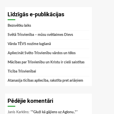
Līdzīgās e-publikācijas
Bezsvētku laiks
Svētā Trīsvienība – mūsu svētlaimes Dievs
Vārda TĒVS nozīme lugšanā
Apliecināt Svēto Trīsvienību vārdos un tēlos
Mācības par Trīsvienību un Kristu ir cieši saistītas
Ticība Trīsvienībai
Atanasija ticības apliecība, rakstīta pret ariāņiem
Pēdējie komentāri
Janis Karklins
: “
"Gluži kā gājiens uz Aglonu.."
”