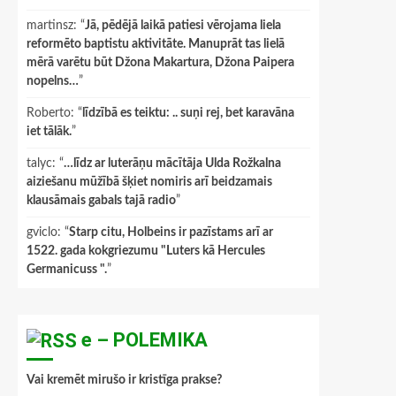
martinsz
: “
Jā, pēdējā laikā patiesi vērojama liela
reformēto baptistu aktivitāte. Manuprāt tas lielā
mērā varētu būt Džona Makartura, Džona Paipera
nopelns…
”
Roberto
: “
līdzībā es teiktu: .. suņi rej, bet karavāna
iet tālāk.
”
talyc
: “
…līdz ar luterāņu mācītāja Ulda Rožkalna
aiziešanu mūžībā šķiet nomiris arī beidzamais
klausāmais gabals tajā radio
”
gviclo
: “
Starp citu, Holbeins ir pazīstams arī ar
1522. gada kokgriezumu "Luters kā Hercules
Germanicuss ".
”
e – POLEMIKA
Vai kremēt mirušo ir kristīga prakse?