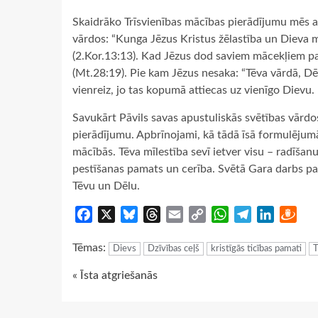
Skaidrāko Trīsvienības mācības pierādījumu mēs a
vārdos: “Kunga Jēzus Kristus žēlastība un Dieva mī
(2.Kor.13:13). Kad Jēzus dod saviem mācekļiem pav
(Mt.28:19). Pie kam Jēzus nesaka: “Tēva vārdā, Dē
vienreiz, jo tas kopumā attiecas uz vienīgo Dievu.
Savukārt Pāvils savas apustuliskās svētības vārdo
pierādījumu. Apbrīnojami, kā tādā īsā formulējumā v
mācībās. Tēva mīlestība sevī ietver visu – radīšan
pestīšanas pamats un cerība. Svētā Gara darbs pa
Tēvu un Dēlu.
Facebook
X
Bluesky
Threads
Email
Copy
WhatsApp
Telegram
LinkedIn
Dra
Link
Tēmas:
Dievs
Dzīvības ceļš
kristīgās ticības pamati
T
Continue
« Īsta atgriešanās
Reading