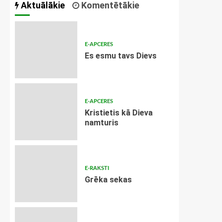
Aktuālākie
Komentētākie
E-APCERES
Es esmu tavs Dievs
E-APCERES
Kristietis kā Dieva
namturis
E-RAKSTI
Grēka sekas