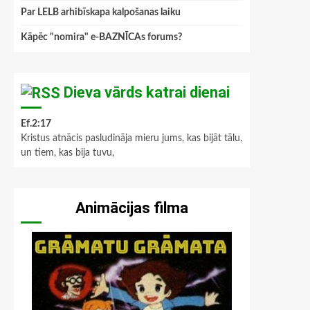
Par LELB arhibīskapa kalpošanas laiku
Kāpēc "nomira" e-BAZNĪCAs forums?
Dieva vārds katrai dienai
Ef.2:17
Kristus atnācis pasludināja mieru jums, kas bijāt tālu,
un tiem, kas bija tuvu,
Animācijas filma