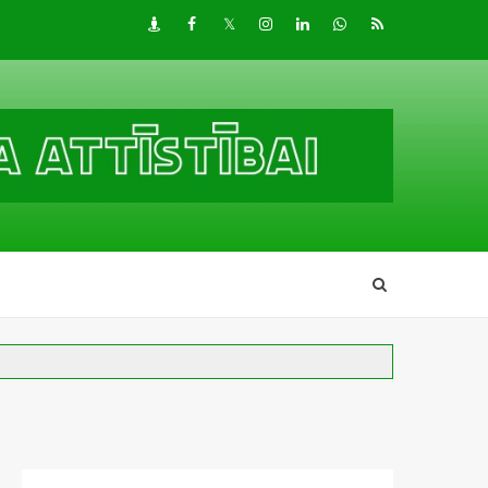
Draugiem
Facebook
Twitter
Instagram
LinkedIn
whatsapp
RSS