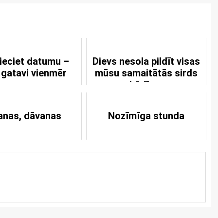
ieciet datumu –
Dievs nesola pildīt visas
 gatavi vienmēr
mūsu samaitātās sirds
kārības
anas, dāvanas
Nozīmīga stunda