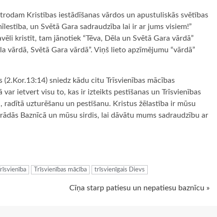
trodam Kristības iestādīšanas vārdos un apustuliskās svētības
lestība, un Svētā Gara sadraudzība lai ir ar jums visiem!”
ēli kristīt, tam jānotiek “Tēva, Dēla un Svētā Gara vārdā”
la vārdā, Svētā Gara vārdā”. Viņš lieto apzīmējumu “vārdā”
s (2.Kor.13:14) sniedz kādu citu Trīsvienības mācības
ar ietvert visu to, kas ir izteikts pestīšanas un Trīsvienības
u, radītā uzturēšanu un pestīšanu. Kristus žēlastība ir mūsu
rādās Baznīcā un mūsu sirdis, lai dāvātu mums sadraudzību ar
ugiem
rīsvienība
Trīsvienības mācība
trīsvienīgais Dievs
Cīņa starp patiesu un nepatiesu baznīcu »