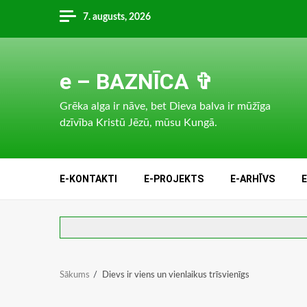
Skip
7. augusts, 2026
to
content
e – BAZNĪCA ✞
Grēka alga ir nāve, bet Dieva balva ir mūžīga
dzīvība Kristū Jēzū, mūsu Kungā.
E-KONTAKTI
E-PROJEKTS
E-ARHĪVS
Sākums
Dievs ir viens un vienlaikus trīsvienīgs