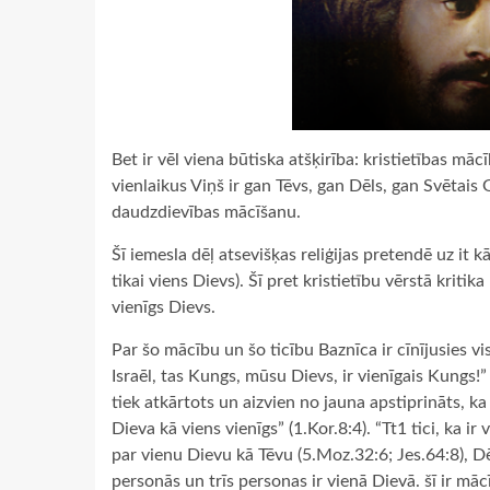
Bet ir vēl viena būtiska atšķirība: kristietības māc
vienlaikus Viņš ir gan Tēvs, gan Dēls, gan Svētais G
daudzdievības mācīšanu.
Šī iemesla dēļ atsevišķas reliģijas pretendē uz it k
tikai viens Dievs). Šī pret kristietību vērstā kritika
vienīgs Dievs.
Par šo mācību un šo ticību Baznīca ir cīnījusies vis
Israēl, tas Kungs, mūsu Dievs, ir vienīgais Kungs!
tiek atkārtots un aizvien no jauna apstiprināts, k
Dieva kā viens vienīgs” (1.Kor.8:4). “Tt1 tici, ka ir
par vienu Dievu kā Tēvu (5.Moz.32:6; Jes.64:8), Dēl
personās un trīs personas ir vienā Dievā. šī ir mācī