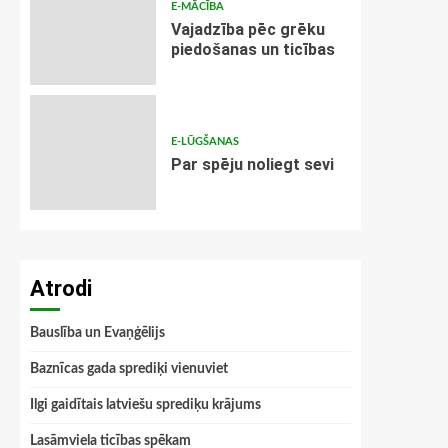
E-MĀCĪBA
Vajadzība pēc grēku
piedošanas un ticības
E-LŪGŠANAS
Par spēju noliegt sevi
Atrodi
Bauslība un Evaņģēlijs
Baznīcas gada sprediķi vienuviet
Ilgi gaidītais latviešu sprediķu krājums
Lasāmviela ticības spēkam