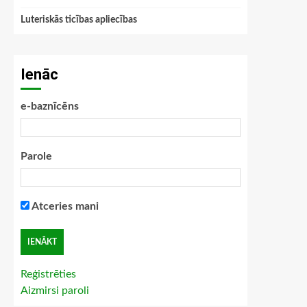
Luteriskās ticības apliecības
Ienāc
e-baznīcēns
Parole
Atceries mani
Reģistrēties
Aizmirsi paroli