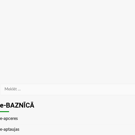
Meklēt:
e-BAZNĪCĀ
e-apceres
e-aptaujas