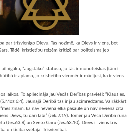
ība par trīsvienīgo Dievu. Tas nozīmē, ka Dievs ir viens, bet
ars. Tādēļ kristietību reizēm kritizē par politeisma jeb
ā pilnīgāku, “augstāku” statusu, jo tās ir monoteiskas (tām ir
 būtībā ir aplama, jo kristietība vienmēr ir mācījusi, ka ir viens
os laikos. To apliecināja jau Vecās Derības pravieši: “Klausies,
” (5.Moz.6:4). Jaunajā Derībā tas ir jau acīmredzams. Vairākkārt
a “mēs zinām, ka nav neviena elka pasaulē un nav neviena cita
 viens Dievs, tu dari labi” (Jēk.2:19). Tomēr jau Vecā Derība runā
u (Jes.63:8) un Svēto Garu (Jes.63:10). Dievs ir viens trīs
ba un ticība svētajai Trīsvienībai.