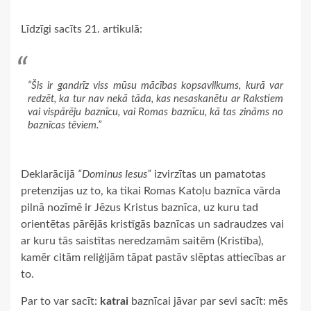
Līdzīgi sacīts 21. artikulā:
“Šis ir gandrīz viss mūsu mācības kopsavilkums, kurā var
redzēt, ka tur nav nekā tāda, kas nesaskanētu ar Rakstiem
vai vispārēju baznīcu, vai Romas baznīcu, kā tas zināms no
baznīcas tēviem.”
Deklarācijā
“Dominus Iesus”
izvirzītas un pamatotas
pretenzijas uz to, ka tikai Romas Katoļu baznīca vārda
pilnā nozīmē ir Jēzus Kristus baznīca, uz kuru tad
orientētas pārējās kristīgās baznīcas un sadraudzes vai
ar kuru tās saistītas neredzamām saitēm (Kristība),
kamēr citām reliģijām tāpat pastāv slēptas attiecības ar
to.
Par to var sacīt:
katrai
baznīcai jāvar par sevi sacīt: mēs