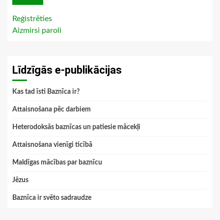
Reģistrēties
Aizmirsi paroli
Līdzīgās e-publikācijas
Kas tad īsti Baznīca ir?
Attaisnošana pēc darbiem
Heterodoksās baznīcas un patiesie mācekļi
Attaisnošana vienīgi ticībā
Maldīgas mācības par baznīcu
Jēzus
Baznīca ir svēto sadraudze