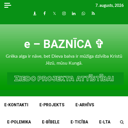
Skip
7. augusts, 2026
to
Draugiem
Facebook
Twitter
Instagram
LinkedIn
whatsapp
RSS
content
e – BAZNĪCA ✞
Grēka alga ir nāve, bet Dieva balva ir mūžīga dzīvība Kristū
Jēzū, mūsu Kungā.
E-KONTAKTI
E-PROJEKTS
E-ARHĪVS
E-POLEMIKA
E-BĪBELE
E-TICĪBA
E-LTA