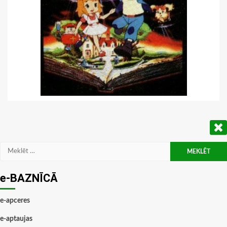
Meklēt:
e-BAZNĪCĀ
e-apceres
e-aptaujas