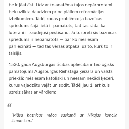
tie ir jāatzīst. Līdz ar to anatēma tajos nepārprotami
tiek uzlikta daudziem principiāliem reformācijas
izteikumiem. Tādēļ rodas problēma: ja baznīcas
spriedums šajā lietā ir pamatots, tad tas rāda, ka
luterāni ir zaudējuši pestīšanu. Ja turpretī šis baznīcas
spriedums ir nepamatots — par ko mēs esam
pārliecināti — tad tas vēršas atpakaļ uz to, kurš to ir
taisījis.
1530. gada Augsburgas ticības apliecība ir teoloģisks
pamatojums Augsburgas Reihstāgā ķeizara un valsts
priekšā: mēs esam katoliski un neesam nekādi ķeceri,
kurus vajadzētu vajāt un sodīt. Tādēļ jau 1. artikuls
uzreiz sākas ar vārdiem:
“Mūsu baznīcas māca saskaņā ar Nīkajas koncila
lēmumiem..”