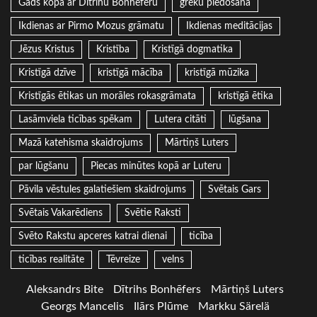
Gads kopa ar Dītrihu Bonhēferu
grēku piedošana
Ikdienas ar Pirmo Mozus grāmatu
Ikdienas meditācijas
Jēzus Kristus
Kristība
Kristīgā dogmatika
Kristīgā dzīve
kristīgā mācība
kristīgā mūzika
Kristīgās ētikas un morāles rokasgrāmata
kristīgā ētika
Lasāmviela ticības spēkam
Lutera citāti
lūgšana
Mazā katehisma skaidrojums
Mārtiņš Luters
par lūgšanu
Piecas minūtes kopā ar Luteru
Pāvila vēstules galatiešiem skaidrojums
Svētais Gars
Svētais Vakarēdiens
Svētie Raksti
Svēto Rakstu apceres katrai dienai
ticība
ticības realitāte
Tēvreize
velns
Aleksandrs Bite
Dītrihs Bonhēfers
Mārtiņš Luters
Georgs Mancelis
Ilārs Plūme
Markku Särelä