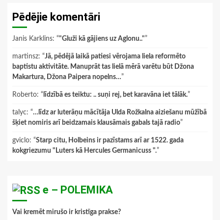
Pēdējie komentāri
Janis Karklins
: “
"Gluži kā gājiens uz Aglonu.."
”
martinsz
: “
Jā, pēdējā laikā patiesi vērojama liela reformēto
baptistu aktivitāte. Manuprāt tas lielā mērā varētu būt Džona
Makartura, Džona Paipera nopelns…
”
Roberto
: “
līdzībā es teiktu: .. suņi rej, bet karavāna iet tālāk.
”
talyc
: “
…līdz ar luterāņu mācītāja Ulda Rožkalna aiziešanu mūžībā
šķiet nomiris arī beidzamais klausāmais gabals tajā radio
”
gviclo
: “
Starp citu, Holbeins ir pazīstams arī ar 1522. gada
kokgriezumu "Luters kā Hercules Germanicuss ".
”
e – POLEMIKA
Vai kremēt mirušo ir kristīga prakse?