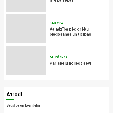
Grēka sekas
E-MĀCĪBA
Vajadzība pēc grēku
piedošanas un ticības
E-LŪGŠANAS
Par spēju noliegt sevi
Atrodi
Bauslība un Evaņģēlijs