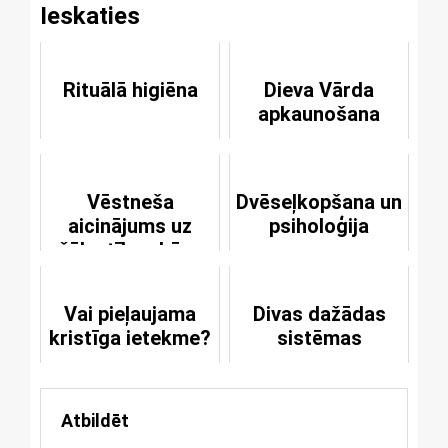
Ieskaties
Rituālā higiēna
Dieva Vārda
apkaunošana
Vēstneša
Dvēseļkopšana un
aicinājums uz
psiholoģija
žēlastības kāzu
mielastu
Vai pieļaujama
Divas dažādas
kristīga ietekme?
sistēmas
Atbildēt