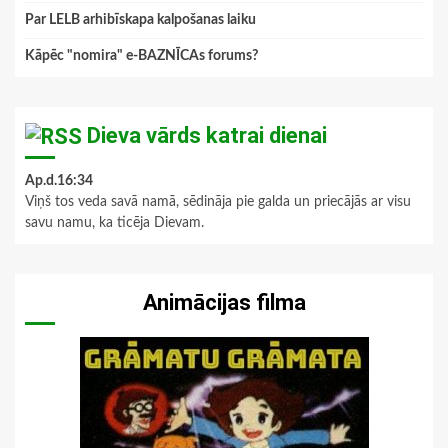
Par LELB arhibīskapa kalpošanas laiku
Kāpēc "nomira" e-BAZNĪCAs forums?
Dieva vārds katrai dienai
Ap.d.16:34
Viņš tos veda savā namā, sēdināja pie galda un priecājās ar visu
savu namu, ka ticēja Dievam.
Animācijas filma