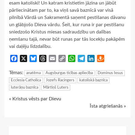
esam katoliski! Un katram kristietim jāzina un jābūt
pārliecinātam par to, ka viņš savā baznīcā var visā
pilnībā Vārdā un Sakramentā saņemt pestīšanas dāvanu
un glābjošo Dieva vārdu. Šeit, kur runa ir par pestīšanu
sniedzošo Kristus miesas sadraudzību un dalības
ņemšanu tajā, nevar būt runas par tās locekļu pakāpēm
vai daļēju līdzdalību.
Facebook
X
Bluesky
Threads
Email
Copy
WhatsApp
Telegram
LinkedIn
Draugiem
Link
Tēmas:
anatēma
Augsburgas ticības apliecība
Dominus Iesus
Ecclesia Catholica
Jozefs Racingers
katoliskā baznīca
luterāņu baznīca
Mārtiņš Luters
Continue
« Kristus vēsts par Dievu
Īsta atgriešanās »
Reading