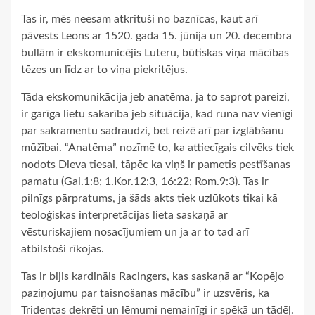
Tas ir, mēs neesam atkrituši no baznīcas, kaut arī
pāvests Leons ar 1520. gada 15. jūnija un 20. decembra
bullām ir ekskomunicējis Luteru, būtiskas viņa mācības
tēzes un līdz ar to viņa piekritējus.
Tāda ekskomunikācija jeb anatēma, ja to saprot pareizi,
ir garīga lietu sakarība jeb situācija, kad runa nav vienīgi
par sakramentu sadraudzi, bet reizē arī par izglābšanu
mūžībai. “Anatēma” nozīmē to, ka attiecīgais cilvēks tiek
nodots Dieva tiesai, tāpēc ka viņš ir pametis pestīšanas
pamatu (Gal.1:8; 1.Kor.12:3, 16:22; Rom.9:3). Tas ir
pilnīgs pārpratums, ja šāds akts tiek uzlūkots tikai kā
teoloģiskas interpretācijas lieta saskaņā ar
vēsturiskajiem nosacījumiem un ja ar to tad arī
atbilstoši rīkojas.
Tas ir bijis kardināls Racingers, kas saskaņā ar “Kopējo
paziņojumu par taisnošanas mācību” ir uzsvēris, ka
Tridentas dekrēti un lēmumi nemainīgi ir spēkā un tādēļ.