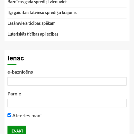
Baznīcas gada sprediķi vienuviet
Ilgi gaidītais latviešu sprediķu krājums
Lasāmviela ticības spēkam
Luteriskās ticības apliecības
Ienāc
e-baznīcēns
Parole
Atceries mani