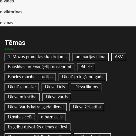
e-video
e-viktorīnas
e-ziņas
Tēmas
1. Mozus grāmatas skaidrojums
animācijas filma
ASV
Bauslības un Evaņģēlija noslēpumi
Bībele
Bībeles mācības studijas
Dienišķo lūgšanu gads
Dienišķā maize
Dieva Dēls
Dieva likums
Dieva mīlestība
Dieva vārds
Dieva Vārds katrai gada dienai
Dieva žēlastība
Dzīvības ceļš
e-baznica.lv
Es gribu dzīvot šīs dienas ar Tevi