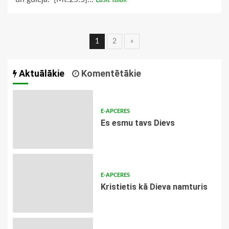
Lasīt tālāk
Ziņu
1
2
»
navigācija
Aktuālākie
Komentētākie
E-APCERES
Es esmu tavs Dievs
E-APCERES
Kristietis kā Dieva namturis