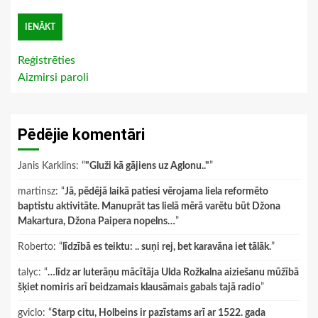
Reģistrēties
Aizmirsi paroli
Pēdējie komentāri
Janis Karklins
: “
"Gluži kā gājiens uz Aglonu.."
”
martinsz
: “
Jā, pēdējā laikā patiesi vērojama liela reformēto
baptistu aktivitāte. Manuprāt tas lielā mērā varētu būt Džona
Makartura, Džona Paipera nopelns…
”
Roberto
: “
līdzībā es teiktu: .. suņi rej, bet karavāna iet tālāk.
”
talyc
: “
…līdz ar luterāņu mācītāja Ulda Rožkalna aiziešanu mūžībā
šķiet nomiris arī beidzamais klausāmais gabals tajā radio
”
gviclo
: “
Starp citu, Holbeins ir pazīstams arī ar 1522. gada