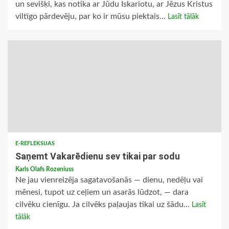
un sevišķi, kas notika ar Jūdu Iskariotu, ar Jēzus Kristus
viltīgo pārdevēju, par ko ir mūsu piektais...
Lasīt tālāk
E-REFLEKSIJAS
Saņemt Vakarēdienu sev tikai par sodu
Karls Olafs Rozeniuss
Ne jau vienreizēja sagatavošanās — dienu, nedēļu vai
mēnesi, tupot uz ceļiem un asarās lūdzot, — dara
cilvēku cienīgu. Ja cilvēks paļaujas tikai uz šādu...
Lasīt
tālāk