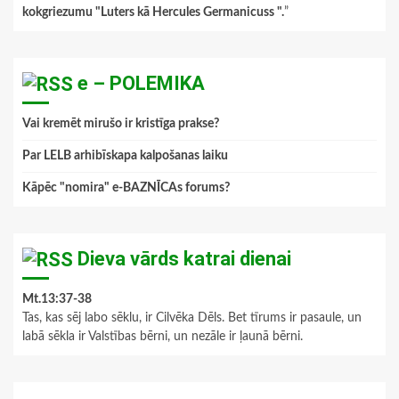
kokgriezumu "Luters kā Hercules Germanicuss ".
”
e – POLEMIKA
Vai kremēt mirušo ir kristīga prakse?
Par LELB arhibīskapa kalpošanas laiku
Kāpēc "nomira" e-BAZNĪCAs forums?
Dieva vārds katrai dienai
Mt.13:37-38
Tas, kas sēj labo sēklu, ir Cilvēka Dēls. Bet tīrums ir pasaule, un
labā sēkla ir Valstības bērni, un nezāle ir ļaunā bērni.