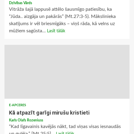
Dzīvības Vārds
Vitrāža šajā lappusē attēlo šausmīgo patiesību, ka
“Jūda.. aizgāja un pakārās” (Mt.27:3-5). Mākslinieka
skatījums ir vēl briesmīgāks – viņš rāda, kā velns uz
mūžiem sagūsta...
Lasīt tālāk
E-APCERES
Kā atpazīt garīgi mirušu kristieti
Karls Olafs Rozeniuss
“Kad līgavainis kavējās nākt, tad viņas visas iesnaudās
un gulēja.” [Mt.25:5]...