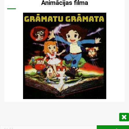
Animācijas filma
Meklēt: