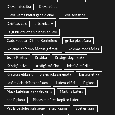
Dieva mīlestība
Dieva vārds
Dieva Vārds katrai gada dienai
Dieva žēlastība
Dzīvības ceļš
e-baznica.lv
Es gribu dzīvot šīs dienas ar Tevi
Gads kopa ar Dītrihu Bonhēferu
grēku piedošana
Ikdienas ar Pirmo Mozus grāmatu
Ikdienas meditācijas
Jēzus Kristus
Kristība
Kristīgā dogmatika
Kristīgā dzīve
kristīgā mācība
kristīgā mūzika
Kristīgās ētikas un morāles rokasgrāmata
kristīgā ētika
Lasāmviela ticības spēkam
Lutera citāti
lūgšana
Mazā katehisma skaidrojums
Mārtiņš Luters
par lūgšanu
Piecas minūtes kopā ar Luteru
Pāvila vēstules galatiešiem skaidrojums
Svētais Gars