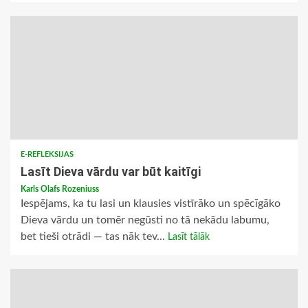
E-REFLEKSIJAS
Lasīt Dieva vārdu var būt kaitīgi
Karls Olafs Rozeniuss
Iespējams, ka tu lasi un klausies vistīrāko un spēcīgāko
Dieva vārdu un tomēr negūsti no tā nekādu labumu,
bet tieši otrādi — tas nāk tev...
Lasīt tālāk