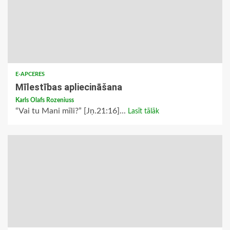
E-APCERES
Mīlestības apliecināšana
Karls Olafs Rozeniuss
“Vai tu Mani mīli?” [Jņ.21:16]...
Lasīt tālāk