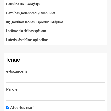
Bauslība un Evaņģēlijs
Baznīcas gada sprediķi vienuviet
Ilgi gaidītais latviešu sprediķu krājums
Lasāmviela ticības spēkam
Luteriskās ticības apliecības
Ienāc
e-baznīcēns
Parole
Atceries mani