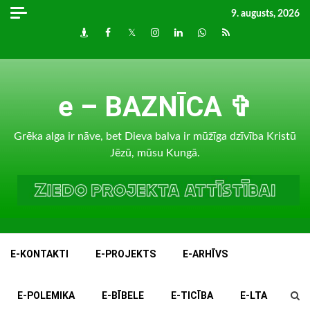
Skip
9. augusts, 2026
to
Draugiem
Facebook
Twitter
Instagram
LinkedIn
whatsapp
RSS
content
e – BAZNĪCA ✞
Grēka alga ir nāve, bet Dieva balva ir mūžīga dzīvība Kristū
Jēzū, mūsu Kungā.
E-KONTAKTI
E-PROJEKTS
E-ARHĪVS
E-POLEMIKA
E-BĪBELE
E-TICĪBA
E-LTA