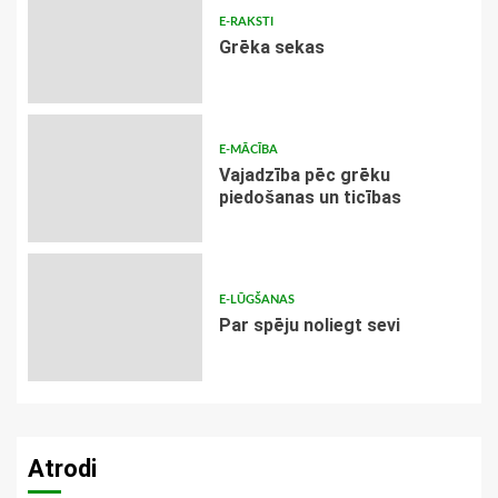
E-RAKSTI
Grēka sekas
E-MĀCĪBA
Vajadzība pēc grēku
piedošanas un ticības
E-LŪGŠANAS
Par spēju noliegt sevi
Atrodi