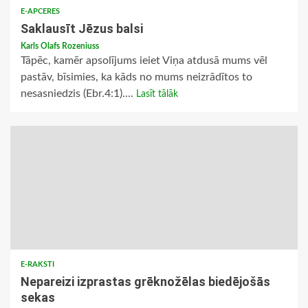
E-APCERES
Saklausīt Jēzus balsi
Karls Olafs Rozeniuss
Tāpēc, kamēr apsolījums ieiet Viņa atdusā mums vēl
pastāv, bīsimies, ka kāds no mums neizrādītos to
nesasniedzis (Ebr.4:1)....
Lasīt tālāk
E-RAKSTI
Nepareizi izprastas grēknožēlas biedējošās
sekas