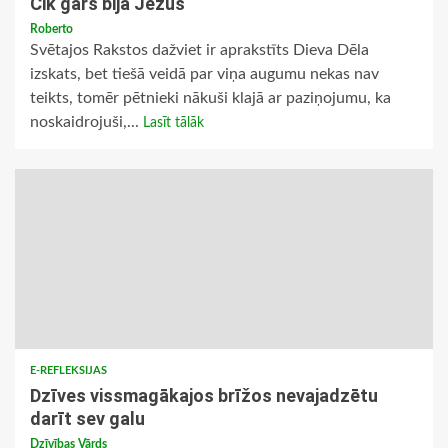
Cik garš bija Jēzus
Roberto
Svētajos Rakstos dažviet ir aprakstīts Dieva Dēla
izskats, bet tiešā veidā par viņa augumu nekas nav
teikts, tomēr pētnieki nākuši klajā ar paziņojumu, ka
noskaidrojuši,...
Lasīt tālāk
E-REFLEKSIJAS
Dzīves vissmagākajos brīžos nevajadzētu
darīt sev galu
Dzīvības Vārds