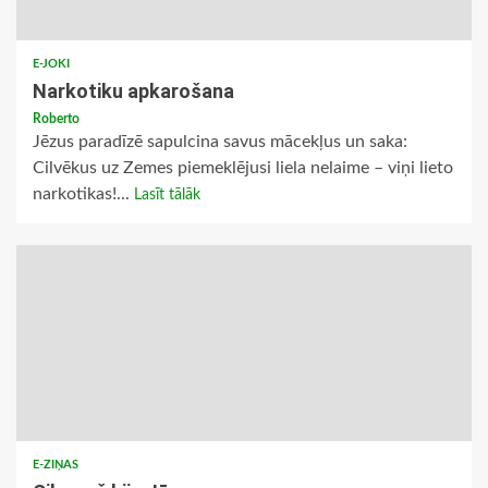
E-JOKI
Narkotiku apkarošana
Roberto
Jēzus paradīzē sapulcina savus mācekļus un saka:
Cilvēkus uz Zemes piemeklējusi liela nelaime – viņi lieto
narkotikas!...
Lasīt tālāk
E-ZIŅAS