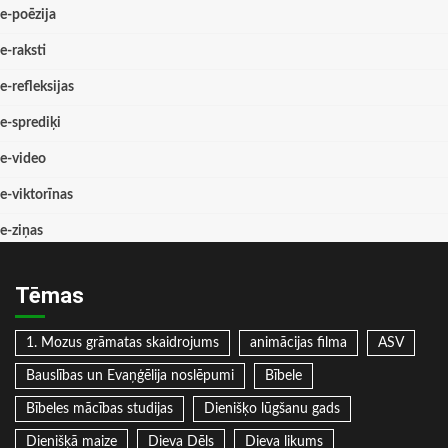
e-poēzija
e-raksti
e-refleksijas
e-sprediķi
e-video
e-viktorīnas
e-ziņas
Tēmas
1. Mozus grāmatas skaidrojums
animācijas filma
ASV
Bauslības un Evaņģēlija noslēpumi
Bībele
Bībeles mācības studijas
Dienišķo lūgšanu gads
Dienišķā maize
Dieva Dēls
Dieva likums