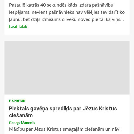
Pasaulē katrās 40 sekundēs kāds izdara pašnāvību.
Iespējams, neviens pašnāvnieks nav vēlējies sev darīt ko
ļaunu, bet dziļš izmisums cilvēku noved pie tā, ka viņš...
Lasīt tālāk
E-SPREDIĶI
Piektais gavēņa sprediķis par Jēzus Kristus
ciešanām
Georgs Mancelis
Mācību par Jēzus Kristus smagajām ciešanām un nāvi