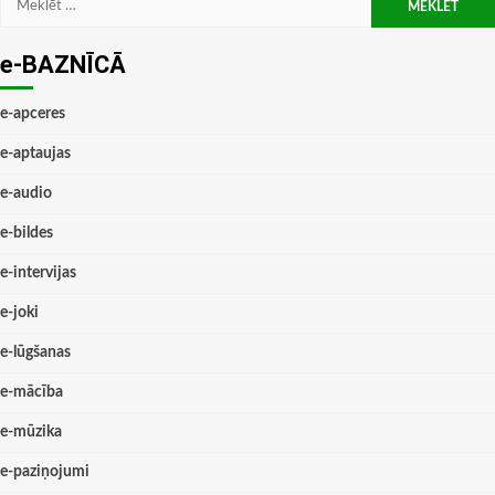
e-BAZNĪCĀ
e-apceres
e-aptaujas
e-audio
e-bildes
e-intervijas
e-joki
e-lūgšanas
e-mācība
e-mūzika
e-paziņojumi