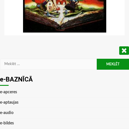
Meklēt:
e-BAZNĪCĀ
e-apceres
e-aptaujas
e-audio
e-bildes