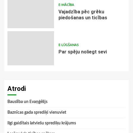
E-MĀCĪBA
Vajadzība pēc grēku
piedošanas un ticības
E-LŪGŠANAS
Par spēju noliegt sevi
Atrodi
Bauslība un Evaņģēlijs
Baznīcas gada sprediķi vienuviet
Ilgi gaidītais latviešu sprediķu krājums