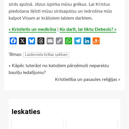
sirds apziņā. Jēzus izpirka mūsu grēkus. Lai Kristus
piedošana šķīstī mūsu sirdsapziņu un iedrošina mūs
kalpot Viņam ar krāšņiem labiem darbiem.
« Kristietis un medicīna
|
Ko darīt, lai tiktu Debesīs? »
Facebook
X
Bluesky
Threads
Email
Copy
WhatsApp
Telegram
LinkedIn
Draugiem
Link
Tēmas:
Lasāmviela ticības spēkam
Continue
« Kāpēc luterāņi no katoļiem pārņēmuši nepareizu
baušļu iedalījumu?
Reading
Kristietība un pasaules reliģijas »
Ieskaties