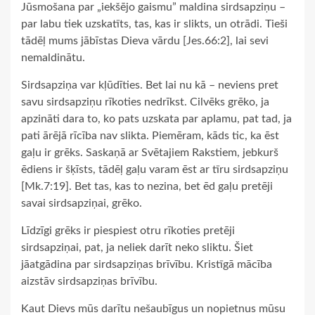
Jūsmošana par „iekšējo gaismu” maldina sirdsapziņu –
par labu tiek uzskatīts, tas, kas ir slikts, un otrādi. Tieši
tādēļ mums jābīstas Dieva vārdu [Jes.66:2], lai sevi
nemaldinātu.
Sirdsapziņa var kļūdīties. Bet lai nu kā – neviens pret
savu sirdsapziņu rīkoties nedrīkst. Cilvēks grēko, ja
apzināti dara to, ko pats uzskata par aplamu, pat tad, ja
pati ārējā rīcība nav slikta. Piemēram, kāds tic, ka ēst
gaļu ir grēks. Saskaņā ar Svētajiem Rakstiem, jebkurš
ēdiens ir šķīsts, tādēļ gaļu varam ēst ar tīru sirdsapziņu
[Mk.7:19]. Bet tas, kas to nezina, bet ēd gaļu pretēji
savai sirdsapziņai, grēko.
Līdzīgi grēks ir piespiest otru rīkoties pretēji
sirdsapziņai, pat, ja neliek darīt neko sliktu. Šiet
jāatgādina par sirdsapziņas brīvību. Kristīgā mācība
aizstāv sirdsapziņas brīvību.
Kaut Dievs mūs darītu nešaubīgus un nopietnus mūsu