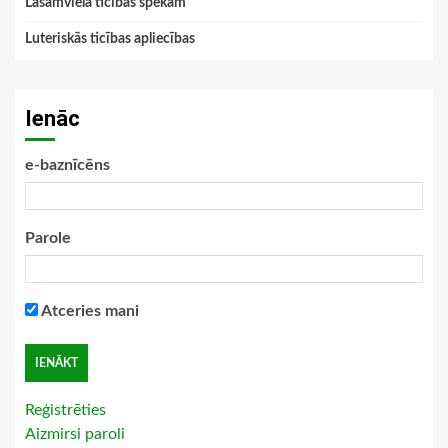
Lasāmviela ticības spēkam
Luteriskās ticības apliecības
Ienāc
e-baznīcēns
Parole
Atceries mani
Reģistrēties
Aizmirsi paroli