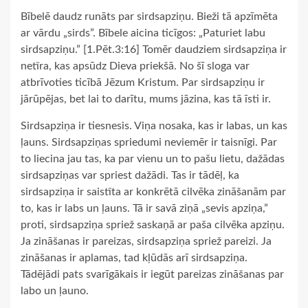
Bībelē daudz runāts par sirdsapziņu. Bieži tā apzīmēta
ar vārdu „sirds”. Bībele aicina ticīgos: „Paturiet labu
sirdsapziņu.” [1.Pēt.3:16] Tomēr daudziem sirdsapziņa ir
netīra, kas apsūdz Dieva priekšā. No šī sloga var
atbrīvoties ticībā Jēzum Kristum. Par sirdsapziņu ir
jārūpējas, bet lai to darītu, mums jāzina, kas tā īsti ir.
Sirdsapziņa ir tiesnesis. Viņa nosaka, kas ir labas, un kas
ļauns. Sirdsapziņas spriedumi neviemēr ir taisnīgi. Par
to liecina jau tas, ka par vienu un to pašu lietu, dažādas
sirdsapziņas var spriest dažādi. Tas ir tādēļ, ka
sirdsapziņa ir saistīta ar konkrētā cilvēka zināšanām par
to, kas ir labs un ļauns. Tā ir savā ziņā „sevis apziņa,”
proti, sirdsapziņa spriež saskaņā ar paša cilvēka apziņu.
Ja zināšanas ir pareizas, sirdsapziņa spriež pareizi. Ja
zināšanas ir aplamas, tad kļūdās arī sirdsapziņa.
Tādējādi pats svarīgākais ir iegūt pareizas zināšanas par
labo un ļauno.