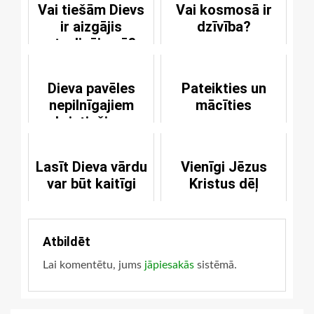
Vai tiešām Dievs
Vai kosmosā ir
ir aizgājis
dzīvība?
atvaļinājumā?
Dieva pavēles
Pateikties un
nepilnīgajiem
mācīties
kristiešiem
Lasīt Dieva vārdu
Vienīgi Jēzus
var būt kaitīgi
Kristus dēļ
Atbildēt
Lai komentētu, jums
jāpiesakās
sistēmā.