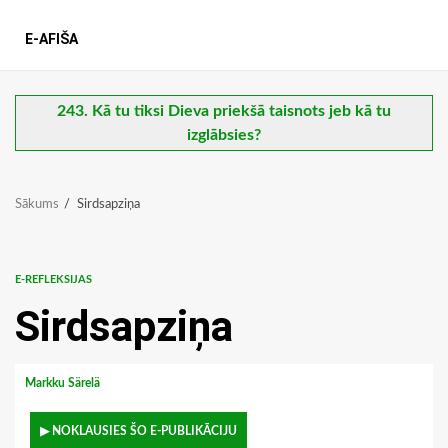
E-AFIŠA
243. Kā tu tiksi Dieva priekšā taisnots jeb kā tu
izglābsies?
Sākums
Sirdsapziņa
E-REFLEKSIJAS
Sirdsapziņa
Markku Särelä
▶ NOKLAUSIES ŠO E-PUBLIKĀCIJU