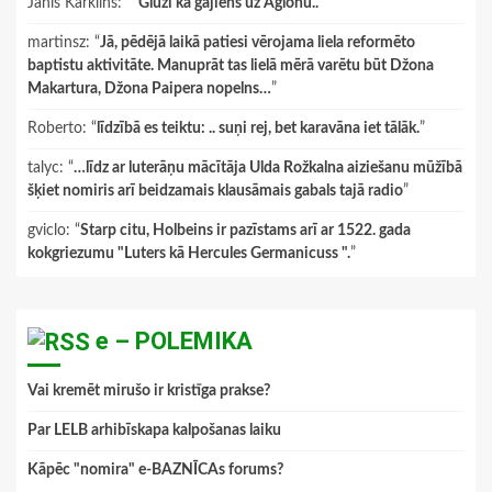
Janis Karklins
: “
"Gluži kā gājiens uz Aglonu.."
”
martinsz
: “
Jā, pēdējā laikā patiesi vērojama liela reformēto
baptistu aktivitāte. Manuprāt tas lielā mērā varētu būt Džona
Makartura, Džona Paipera nopelns…
”
Roberto
: “
līdzībā es teiktu: .. suņi rej, bet karavāna iet tālāk.
”
talyc
: “
…līdz ar luterāņu mācītāja Ulda Rožkalna aiziešanu mūžībā
šķiet nomiris arī beidzamais klausāmais gabals tajā radio
”
gviclo
: “
Starp citu, Holbeins ir pazīstams arī ar 1522. gada
kokgriezumu "Luters kā Hercules Germanicuss ".
”
e – POLEMIKA
Vai kremēt mirušo ir kristīga prakse?
Par LELB arhibīskapa kalpošanas laiku
Kāpēc "nomira" e-BAZNĪCAs forums?