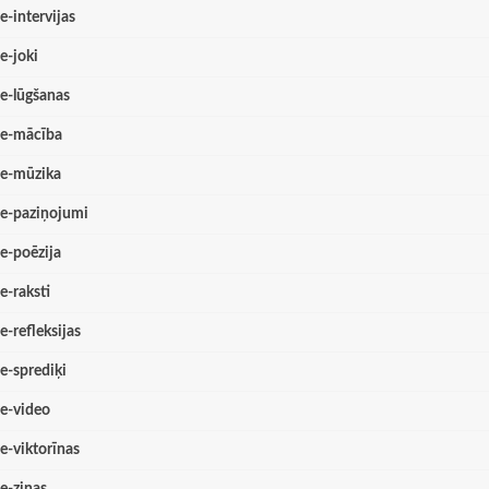
e-intervijas
e-joki
e-lūgšanas
e-mācība
e-mūzika
e-paziņojumi
e-poēzija
e-raksti
e-refleksijas
e-sprediķi
e-video
e-viktorīnas