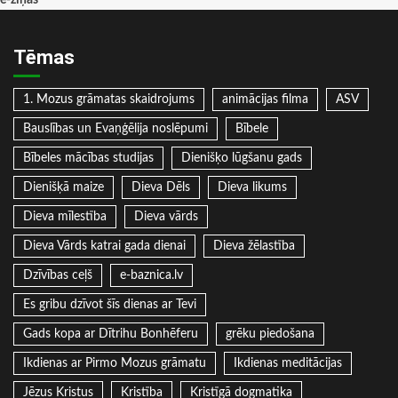
e-ziņas
Tēmas
1. Mozus grāmatas skaidrojums
animācijas filma
ASV
Bauslības un Evaņģēlija noslēpumi
Bībele
Bībeles mācības studijas
Dienišķo lūgšanu gads
Dienišķā maize
Dieva Dēls
Dieva likums
Dieva mīlestība
Dieva vārds
Dieva Vārds katrai gada dienai
Dieva žēlastība
Dzīvības ceļš
e-baznica.lv
Es gribu dzīvot šīs dienas ar Tevi
Gads kopa ar Dītrihu Bonhēferu
grēku piedošana
Ikdienas ar Pirmo Mozus grāmatu
Ikdienas meditācijas
Jēzus Kristus
Kristība
Kristīgā dogmatika