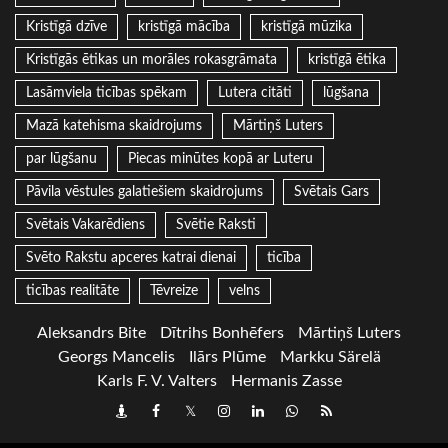
Kristīgā dzīve
kristīgā mācība
kristīgā mūzika
Kristīgās ētikas un morāles rokasgrāmata
kristīgā ētika
Lasāmviela ticības spēkam
Lutera citāti
lūgšana
Mazā katehisma skaidrojums
Mārtiņš Luters
par lūgšanu
Piecas minūtes kopā ar Luteru
Pāvila vēstules galatiešiem skaidrojums
Svētais Gars
Svētais Vakarēdiens
Svētie Raksti
Svēto Rakstu apceres katrai dienai
ticība
ticības realitāte
Tēvreize
velns
Aleksandrs Bite
Dītrihs Bonhēfers
Mārtiņš Luters
Georgs Mancelis
Ilārs Plūme
Markku Särelä
Karls F. V. Valters
Hermanis Zasse
Draugiem
Facebook
Twitter
Instagram
LinkedIn
whatsapp
RSS