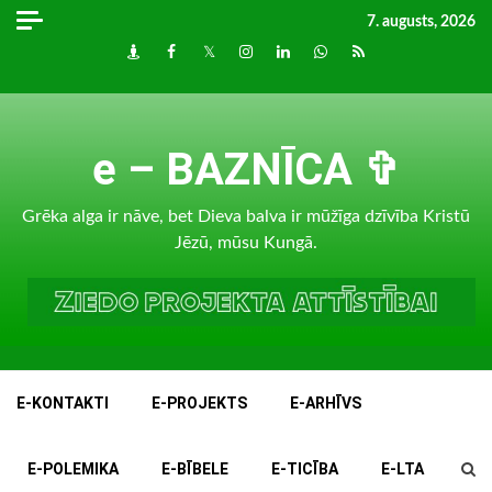
Skip
7. augusts, 2026
to
Draugiem
Facebook
Twitter
Instagram
LinkedIn
whatsapp
RSS
content
e – BAZNĪCA ✞
Grēka alga ir nāve, bet Dieva balva ir mūžīga dzīvība Kristū
Jēzū, mūsu Kungā.
E-KONTAKTI
E-PROJEKTS
E-ARHĪVS
E-POLEMIKA
E-BĪBELE
E-TICĪBA
E-LTA