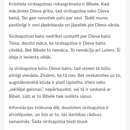
Kristieša sirdsapziņas rokasgrāmata ir Bībele. Kad
mācāmies Dieva gribu, tad sirdsapziņa seko Dieva
balsij. Tas gan nenotiek pats par sevi. Tādēļ mums
pastāvīgi ir sevi jāpārbauda un jāpaliek pie Dieva vārda.
Sirdsapziņas balsi nedrīkst uzskatīt par Dieva balsi.
Tiesa, daudzi māca, ka sirdsapziņa ir Dieva balss
cilvēkā. Bet Bībele to nemāca. To nemācīja arī Luters. Šī
ideja ir ieviesta vēlāk.
Ja sirdsapziņa būtu Dieva balss, tad visiem tā būtu
pilnīgi vienāda. Zināms, ka tā nav. Bet neskatoties uz to,
augstākminētā kļūda ir plaši izplatīta. Vieni seko
„iekšējai gaismai,” nepārbaudot, vai tā ir saskaņā ar
Bībeli. Līdz ar to Bībele tiek nolikta sāņus.
Informācijas trūkuma dēļ, daudziem sirdsapziņa ir
atrofējusies, un līdz ar to, tās darbības rādiuss
samazinās. Šāda sirdsapziņa bieži klusē.