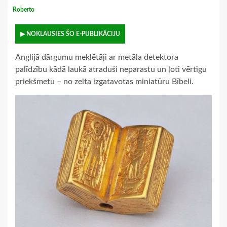
Roberto
▶ NOKLAUSIES ŠO E-PUBLIKĀCIJU
Anglijā dārgumu meklētāji ar metāla detektora
palīdzību kādā laukā atraduši neparastu un ļoti vērtīgu
priekšmetu – no zelta izgatavotas miniatūru Bībeli.