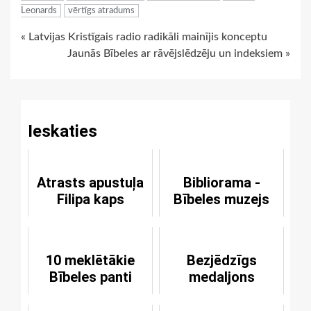
Leonards
vērtīgs atradums
Continue
« Latvijas Kristīgais radio radikāli mainījis konceptu
Jaunās Bībeles ar rāvējslēdzēju un indeksiem »
Reading
Ieskaties
Atrasts apustuļa
Bibliorama -
Filipa kaps
Bībeles muzejs
10 meklētākie
Bezjēdzīgs
Bībeles panti
medaljons