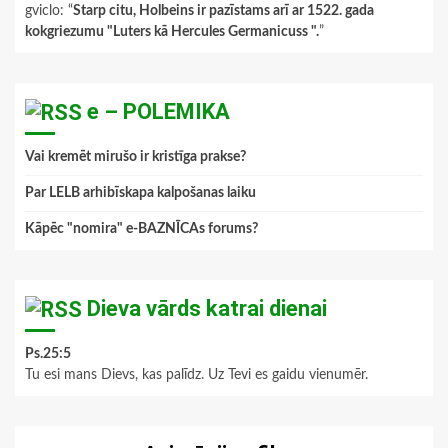
gviclo
: “
Starp citu, Holbeins ir pazīstams arī ar 1522. gada
kokgriezumu "Luters kā Hercules Germanicuss ".
”
e – POLEMIKA
Vai kremēt mirušo ir kristīga prakse?
Par LELB arhibīskapa kalpošanas laiku
Kāpēc "nomira" e-BAZNĪCAs forums?
Dieva vārds katrai dienai
Ps.25:5
Tu esi mans Dievs, kas palīdz. Uz Tevi es gaidu vienumēr.