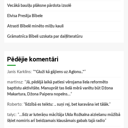
Vecākā baušļu plāksne pārdota izsolē
Elvisa Preslija Bībele
Atrasti Bībelē minēto milžu kauli
Grāmatnīca Bībeli uzskata par daiļliteratūru
Pēdējie komentāri
Janis Karklins
: “
"Gluži kā gājiens uz Aglonu.."
”
martinsz
: “
Jā, pēdējā laikā patiesi vērojama liela reformēto
baptistu aktivitāte. Manuprāt tas lielā mērā varētu būt Džona
Makartura, Džona Paipera nopelns…
”
Roberto
: “
līdzībā es teiktu: .. suņi rej, bet karavāna iet tālāk.
”
talyc
: “
…līdz ar luterāņu mācītāja Ulda Rožkalna aiziešanu mūžībā
šķiet nomiris arī beidzamais klausāmais gabals tajā radio
”