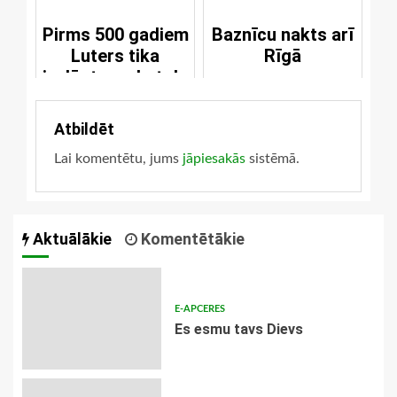
Pirms 500 gadiem
Baznīcu nakts arī
Luters tika
Rīgā
izslēgts no katoļu
baznīcas
Atbildēt
Lai komentētu, jums
jāpiesakās
sistēmā.
Aktuālākie
Komentētākie
E-APCERES
Es esmu tavs Dievs