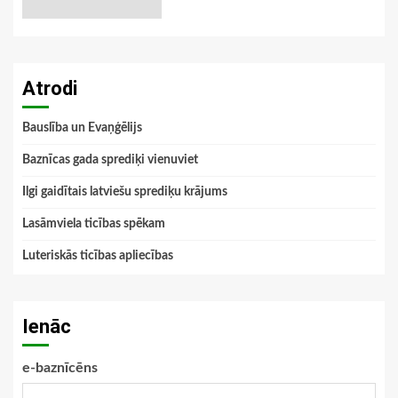
Atrodi
Bauslība un Evaņģēlijs
Baznīcas gada sprediķi vienuviet
Ilgi gaidītais latviešu sprediķu krājums
Lasāmviela ticības spēkam
Luteriskās ticības apliecības
Ienāc
e-baznīcēns