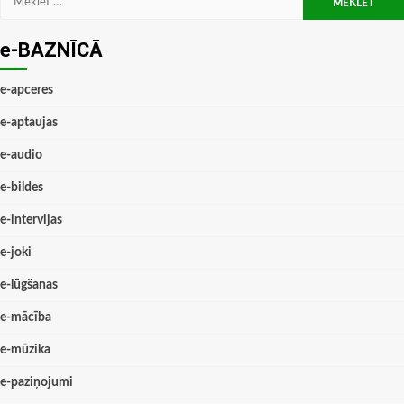
e-BAZNĪCĀ
e-apceres
e-aptaujas
e-audio
e-bildes
e-intervijas
e-joki
e-lūgšanas
e-mācība
e-mūzika
e-paziņojumi