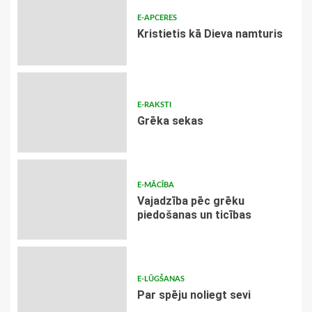
E-APCERES
Kristietis kā Dieva namturis
E-RAKSTI
Grēka sekas
E-MĀCĪBA
Vajadzība pēc grēku
piedošanas un ticības
E-LŪGŠANAS
Par spēju noliegt sevi