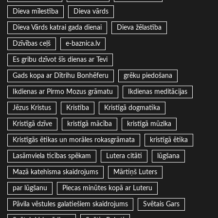
Dieva mīlestība
Dieva vārds
Dieva Vārds katrai gada dienai
Dieva žēlastība
Dzīvības ceļš
e-baznica.lv
Es gribu dzīvot šīs dienas ar Tevi
Gads kopa ar Dītrihu Bonhēferu
grēku piedošana
Ikdienas ar Pirmo Mozus grāmatu
Ikdienas meditācijas
Jēzus Kristus
Kristība
Kristīgā dogmatika
Kristīgā dzīve
kristīgā mācība
kristīgā mūzika
Kristīgās ētikas un morāles rokasgrāmata
kristīgā ētika
Lasāmviela ticības spēkam
Lutera citāti
lūgšana
Mazā katehisma skaidrojums
Mārtiņš Luters
par lūgšanu
Piecas minūtes kopā ar Luteru
Pāvila vēstules galatiešiem skaidrojums
Svētais Gars