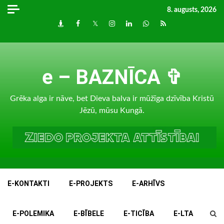
Skip
8. augusts, 2026
to
Draugiem
Facebook
Twitter
Instagram
LinkedIn
whatsapp
RSS
content
e – BAZNĪCA ✞
Grēka alga ir nāve, bet Dieva balva ir mūžīga dzīvība Kristū
Jēzū, mūsu Kungā.
E-KONTAKTI
E-PROJEKTS
E-ARHĪVS
E-POLEMIKA
E-BĪBELE
E-TICĪBA
E-LTA