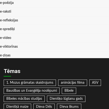
e-poēzija
e-raksti
e-refleksijas
e-sprediķi
e-video
e-viktorīnas
e-ziņas
Tēmas
1. Mozus grāmatas skaidrojums
animācijas filma
ASV
Bauslības un Evaņģēlija noslēpumi
Bībele
Bībeles mācības studijas
Dienišķo lūgšanu gads
Dienišķā maize
Dieva Dēls
Dieva likums