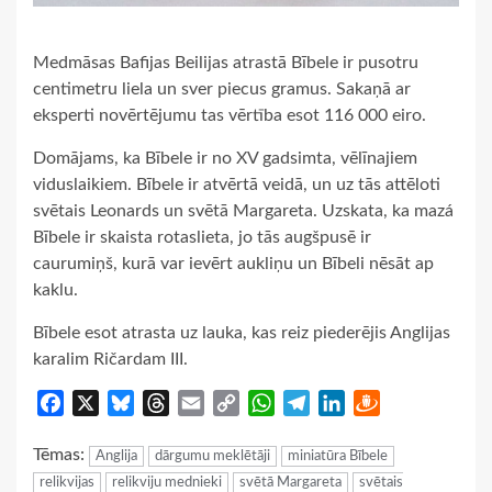
Medmāsas Bafijas Beilijas atrastā Bībele ir pusotru
centimetru liela un sver piecus gramus. Sakaņā ar
eksperti novērtējumu tas vērtība esot 116 000 eiro.
Domājams, ka Bībele ir no XV gadsimta, vēlīnajiem
viduslaikiem. Bībele ir atvērtā veidā, un uz tās attēloti
svētais Leonards un svētā Margareta. Uzskata, ka mazá
Bībele ir skaista rotaslieta, jo tās augšpusē ir
caurumiņš, kurā var ievērt aukliņu un Bībeli nēsāt ap
kaklu.
Bībele esot atrasta uz lauka, kas reiz piederējis Anglijas
karalim Ričardam III.
Facebook
X
Bluesky
Threads
Email
Copy
WhatsApp
Telegram
LinkedIn
Draugiem
Link
Tēmas:
Anglija
dārgumu meklētāji
miniatūra Bībele
relikvijas
relikviju mednieki
svētā Margareta
svētais